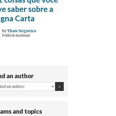
e saber sobre a
gna Carta
by
Thais Nogueira
Political Assistant
nd an author
All
Find an author
>
authors:
ams and topics