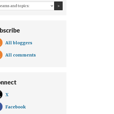
All
Find an author
>
teams
and
topics:
bscribe
All bloggers
All comments
nnect
X
Facebook