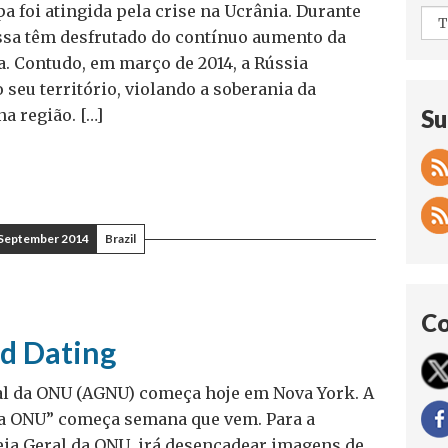
a foi atingida pela crise na Ucrânia. Durante
ussa têm desfrutado do contínuo aumento da
. Contudo, em março de 2014, a Rússia
seu território, violando a soberania da
Su
a região. […]
 September 2014
Brazil
Co
d Dating
al da ONU (AGNU) começa hoje em Nova York. A
a ONU” começa semana que vem. Para a
eia Geral da ONU irá desencadear imagens de