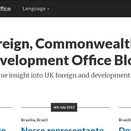
fice
Language
reign, Commonwealt
velopment Office Bl
ue insight into UK foreign and development
6th July 2015
Brasilia, Brazil
Brasili
ue
Nosso representante
Dez