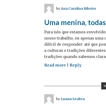
–
by
Ana Carolina Ribeiro
Não
esqueça
Uma menina, todas
do
longo
Para nós que estamos envolvido
prazo
nosso trabalho, ou apenas uma
difícil de responder: até que p
a culturas e tradições diferente
tradições quando sabemos clara
on
Read more
|
Reply
Uma
menina,
todas
1
as
meninas
by
Luana Seabra