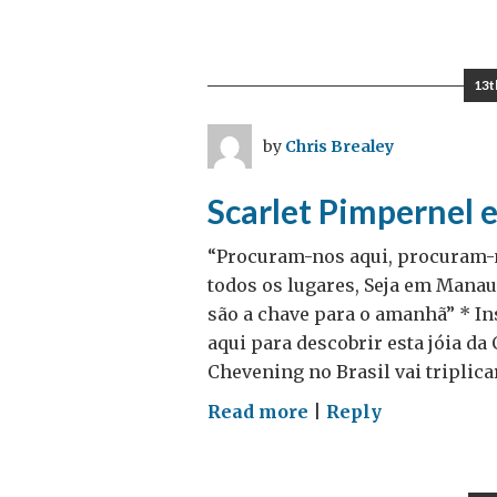
Construindo
estabilidade
em
13t
um
mundo
by
Chris Brealey
imprevisível
Scarlet Pimpernel 
“Procuram-nos aqui, procuram-n
todos os lugares, Seja em Manau
são a chave para o amanhã” * In
aqui para descobrir esta jóia da
Chevening no Brasil vai triplicar
on
Read more
|
Reply
Scarlet
Pimpernel