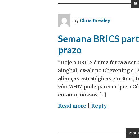
e
8t
os
alunos
by
Chris Brealey
Chevening
Semana BRICS parte
prazo
“Hoje o BRICS é uma força a ser 
Singhal, ex-aluno Chevening e 
alianças estratégicas em Steri,
vôo MH17, pode parecer que a C
entanto, nossos […]
on
Read more
|
Reply
Semana
BRICS
parte
21st 
4