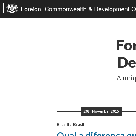
Foreign, Commonwealth & Development Of
Fo
De
A uniq
20th November 2015
Brasilia, Brasil
Qual a diferença q