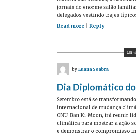
Rússia
jornais do enorme salão familia
delegados vestindo trajes típico
on
Read more
|
Reply
Estilo
ONU
de
10th
Speed
Dating
by
Luana Seabra
Dia Diplomático do
Setembro está se transformand
internacional de mudança climáti
ONU, Ban Ki-Moon, irá reunir l
climática para mostrar a ação 
e demonstrar o compromisso in