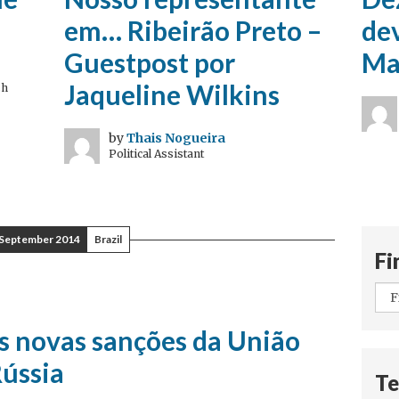
em… Ribeirão Preto –
dev
Guestpost por
Ma
Jaqueline Wilkins
sh
by
Thais Nogueira
Political Assistant
September 2014
Brazil
Fi
As novas sanções da União
Rússia
Te