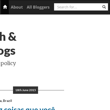
Search
Home
About
All Bloggers
h &
ogs
 policy
18th June 2015
a, Brazil
 coisas que você