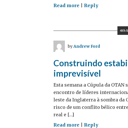
on
Read more
|
Reply
Dia
Diplomático
do
4th 
Clima
by
Andrew Ford
Construindo estab
imprevisível
Esta semana a Cúpula da OTAN se
encontro de líderes internaciona
leste da Inglaterra à sombra da 
risco de um conflito bélico entr
real e […]
on
Read more
|
Reply