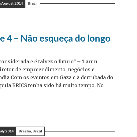
h August 2014
Brazil
 4 – Não esqueça do longo
considerada e é talvez o futuro” – Tarun
Diretor de empreendimento, negócios e
 Índia Com os eventos em Gaza e a derrubada do
úpula BRICS tenha sido há muito tempo. No
July 2014
Brasilia, Brazil