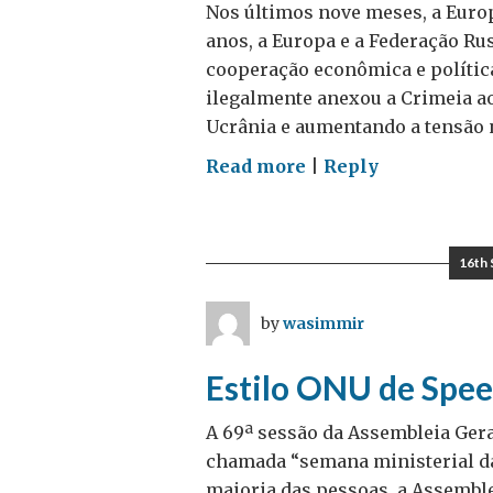
Nos últimos nove meses, a Europ
anos, a Europa e a Federação R
cooperação econômica e política
ilegalmente anexou a Crimeia ao 
Ucrânia e aumentando a tensão n
on
Read more
|
Reply
Crise
na
Ucrânia:
16th
As
novas
by
wasimmir
sanções
da
Estilo ONU de Spee
União
Europeia
A 69ª sessão da Assembleia Ger
contra
chamada “semana ministerial d
a
maioria das pessoas, a Assembl