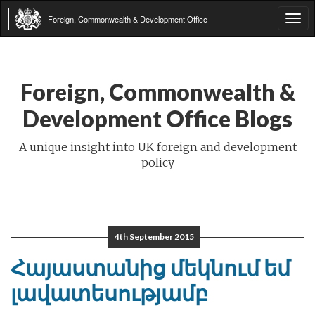
Foreign, Commonwealth & Development Office
Tog
navi
Foreign, Commonwealth &
Development Office Blogs
A unique insight into UK foreign and development
policy
4th September 2015
Հայաստանից մեկնում եմ
լավատեսությամբ