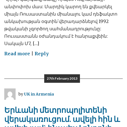
անփոփոխ մաս: Մարդիկ կարող են քվեարկել
միայն Ռուսաստանին միանալու կամ դեֆակտո
անկախության օգտին՝վերադարձնելով 1992
թվականի չգործող սահմանադրությունը:
Ռուսաստանն օժանդակում է հանրաքվեին:
Սակայն Մ7, […]
on
Read more
|
Reply
Ճգնաժամ
Ղրիմում
27th February 2013
by
UK in Armenia
Երևանի մետրոպոլիտենի
վերակառուցում. ավելի հին և