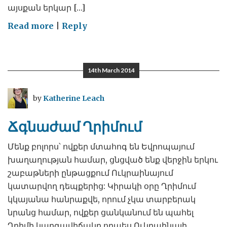
այսքան երկար […]
on
Read more
|
Reply
Երկու
ազգերը
թեթևության
14th March 2014
երկար
սպասված
by
Katherine Leach
ու
իսրտե
Ճգնաժամ Ղրիմում
հոգոց
են
Մենք բոլորս՝ ովքեր մտահոգ են Եվրոպայում
հանում
խաղաղության համար, ցնցված ենք վերջին երկու
շաբաթների ընթացքում Ուկրաինայում
կատարվող դեպքերից: Կիրակի օրը Ղրիմում
կկայանա հանրաքվե, որում չկա տարբերակ
նրանց համար, ովքեր ցանկանում են պահել
Ղրիմի կարգավիճակը որպես Ուկրաինայի