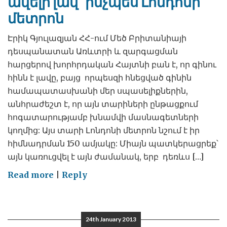
ավելի լավ` ինչպես Լոնդոնի
մետրոն
Էրիկ Գյուլազյան ՀՀ-ում Մեծ Բրիտանիայի
դեսպանատան Առևտրի և զարգացման
հարցերով խորհրդական Հայտնի բան է, որ գինու
հինն է լավը, բայց որպեսզի հնեցված գինին
համապատասխանի մեր սպասելիքներին,
անհրաժեշտ է, որ այն տարիների ընթացքում
հոգատարությամբ խնամվի մասնագետների
կողմից: Այս տարի Լոնդոնի մետրոն նշում է իր
հիմնադրման 150 ամյակը: Միայն պատկերացրեք՝
այն կառուցվել է այն ժամանակ, երբ դեռևս […]
on
Read more
|
Reply
Երևանի
մետրոպոլիտենի
վերակառուցում.
24th January 2013