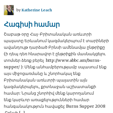
ավելի
հին
by
Katherine Leach
և
ավելի
Հագիսի համար
լավ`
ինչպես
Շաբաթ օրը Հայ-Բրիտանական առևտրի
Լոնդոնի
պալատը Երևանում կազմակերպում է տարիների
մետրոն
ավանդույթ դարձած Բրնսի ամենամյա ընթրիքը
(ի դեպ դեռ հնարավոր է ընթրիքին մասնակցելու
տոմսեր ձեռք բերել http://www.abbc.am/burns-
supper/ ): Մենք անհամբերությամբ սպասում ենք
այս միջոցառմանը և շնորհակալ ենք
Բրիտանական առևտրի պալատին այն
կազմակերպելու, քրտնաջան աշխատանքի
համար: Նրանց շնորհիվ մենք կարողանում
ենք կարևոր առաքելությունների համար
հանգանակություն հավաքել: Burns Supper 2008
Բրնսի […]