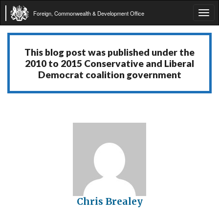
Foreign, Commonwealth & Development Office
Tog
navi
This blog post was published under the
2010 to 2015 Conservative and Liberal
Democrat coalition government
Chris Brealey