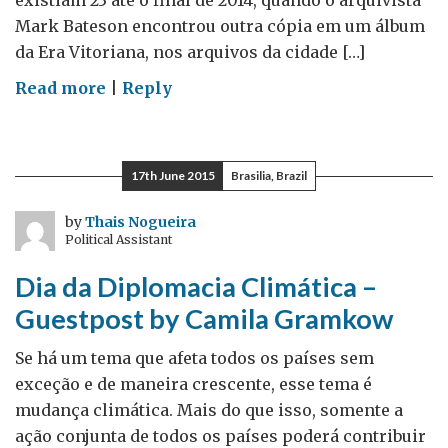
existiam 23 até o final de 2014, quando o arquivista
Mark Bateson encontrou outra cópia em um álbum
da Era Vitoriana, nos arquivos da cidade […]
on
Read more
|
Reply
Dez
coisas
que
17th June 2015
Brasilia, Brazil
você
deve
by
Thais Nogueira
Political Assistant
saber
sobre
Dia da Diplomacia Climática –
a
Guestpost by Camila Gramkow
Magna
Carta
Se há um tema que afeta todos os países sem
exceção e de maneira crescente, esse tema é
mudança climática. Mais do que isso, somente a
ação conjunta de todos os países poderá contribuir