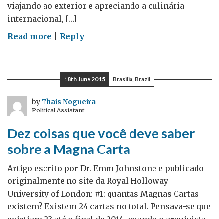
viajando ao exterior e apreciando a culinária
internacional, […]
on
Read more
|
Reply
Nosso
representante
em…
18th June 2015
Brasilia, Brazil
Ribeirão
Preto
by
Thais Nogueira
Political Assistant
–
Guestpost
Dez coisas que você deve saber
por
sobre a Magna Carta
Jaqueline
Wilkins
Artigo escrito por Dr. Emm Johnstone e publicado
originalmente no site da Royal Holloway –
University of London: #1: quantas Magnas Cartas
existem? Existem 24 cartas no total. Pensava-se que