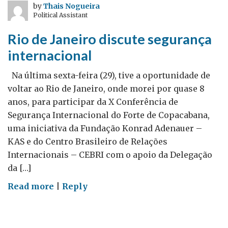
vi
by
Thais Nogueira
Political Assistant
uma
revolução
Rio de Janeiro discute segurança
internacional
Na última sexta-feira (29), tive a oportunidade de
voltar ao Rio de Janeiro, onde morei por quase 8
anos, para participar da X Conferência de
Segurança Internacional do Forte de Copacabana,
uma iniciativa da Fundação Konrad Adenauer –
KAS e do Centro Brasileiro de Relações
Internacionais – CEBRI com o apoio da Delegação
da […]
on
Read more
|
Reply
Rio
de
Janeiro