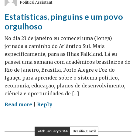
Political Assistant
sobre
biodiversidade
Estatísticas, pinguins e um povo
–
orgulhoso
Guestpost
por
No dia 23 de janeiro eu comecei uma (longa)
Dra.
jornada a caminho do Atlântico Sul. Mais
Lucy
especificamente, para as Ilhas Falkland. Lá eu
Woodall
passei uma semana com acadêmicos brasileiros do
Rio de Janeiro, Brasília, Porto Alegre e Foz do
Iguaçu para aprender sobre o sistema político,
economia, educação, planos de desenvolvimento,
ciência e oportunidades de […]
on
Read more
|
Reply
Estatísticas,
pinguins
e
24th January 2014
Brasilia, Brazil
um