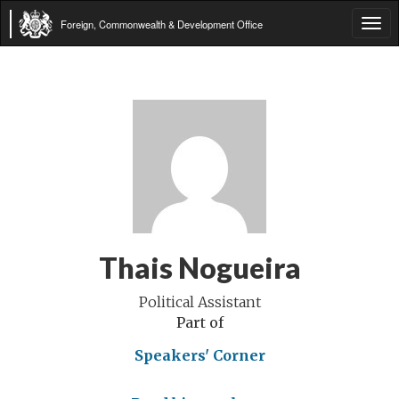
Foreign, Commonwealth & Development Office
Tog
navi
Thais Nogueira
Political Assistant
Part of
Speakers' Corner