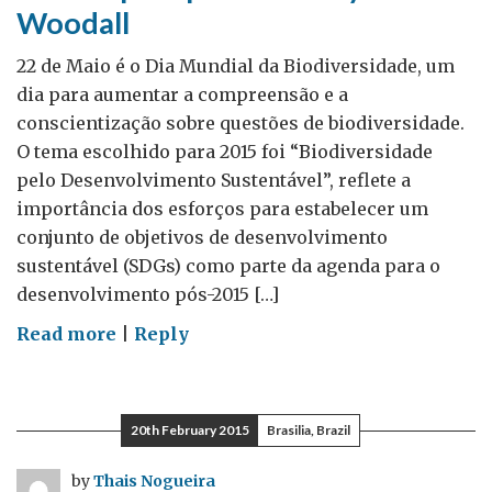
Woodall
22 de Maio é o Dia Mundial da Biodiversidade, um
dia para aumentar a compreensão e a
conscientização sobre questões de biodiversidade.
O tema escolhido para 2015 foi “Biodiversidade
pelo Desenvolvimento Sustentável”, reflete a
importância dos esforços para estabelecer um
conjunto de objetivos de desenvolvimento
sustentável (SDGs) como parte da agenda para o
desenvolvimento pós-2015 […]
on
Read more
|
Reply
Cavalos-
marinhos:
importância
20th February 2015
Brasilia, Brazil
na
conversa
by
Thais Nogueira