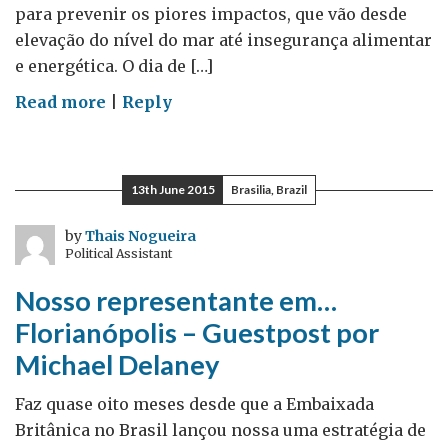
para prevenir os piores impactos, que vão desde
elevação do nível do mar até insegurança alimentar
e energética. O dia de […]
on
Read more
|
Reply
Dia
da
Diplomacia
13th June 2015
Brasilia, Brazil
Climática
–
by
Thais Nogueira
Political Assistant
Guestpost
by
Nosso representante em…
Camila
Florianópolis – Guestpost por
Gramkow
Michael Delaney
Faz quase oito meses desde que a Embaixada
Britânica no Brasil lançou nossa uma estratégia de