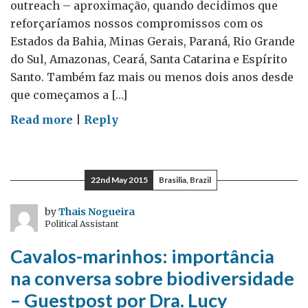
outreach – aproximação, quando decidimos que
reforçaríamos nossos compromissos com os
Estados da Bahia, Minas Gerais, Paraná, Rio Grande
do Sul, Amazonas, Ceará, Santa Catarina e Espírito
Santo. Também faz mais ou menos dois anos desde
que começamos a […]
on
Read more
|
Reply
Nosso
representante
em…
22nd May 2015
Brasilia, Brazil
Florianópolis
–
by
Thais Nogueira
Political Assistant
Guestpost
por
Cavalos-marinhos: importância
Michael
na conversa sobre biodiversidade
Delaney
– Guestpost por Dra. Lucy