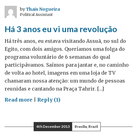
povo
by
Thais Nogueira
Political Assistant
orgulhoso
Há 3 anos eu vi uma revolução
Há três anos, eu estava visitando Assuã, no sul do
Egito, com dois amigos. Queríamos uma folga do
programa voluntário de 6 semanas do qual
participávamos. Saímos para jantar e, no caminho
de volta ao hotel, imagens em uma loja de TV
chamaram nossa atenção: um mundo de pessoas
reunidas e cantando na Praça Tahrir. […]
on
Read more
|
Reply (1)
Há
3
anos
4th December 2013
Brasilia, Brazil
eu