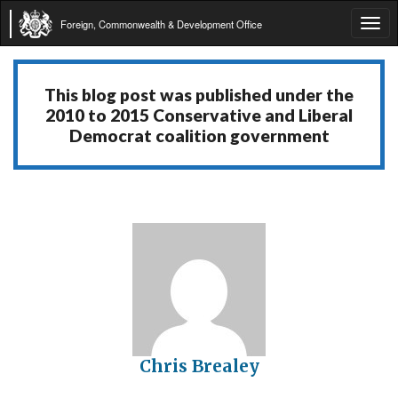
Foreign, Commonwealth & Development Office
Tog
navi
This blog post was published under the
2010 to 2015 Conservative and Liberal
Democrat coalition government
Chris Brealey