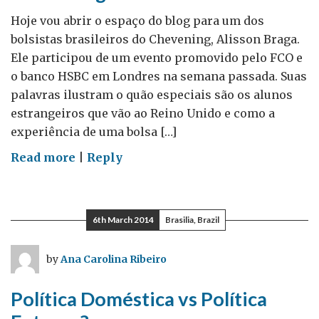
Hoje vou abrir o espaço do blog para um dos
bolsistas brasileiros do Chevening, Alisson Braga.
Ele participou de um evento promovido pelo FCO e
o banco HSBC em Londres na semana passada. Suas
palavras ilustram o quão especiais são os alunos
estrangeiros que vão ao Reino Unido e como a
experiência de uma bolsa […]
on
Read more
|
Reply
Seja
um
líder
6th March 2014
Brasilia, Brazil
–
uma
by
Ana Carolina Ribeiro
experiência
Chevening
Política Doméstica vs Política