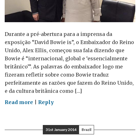
Durante a pré-abertura para a imprensa da
exposição “David Bowie is”, o Embaixador do Reino
Unido, Alex Ellis, começou sua fala dizendo que
Bowie é “internacional, global e ‘essencialmente
britânico’”. As palavras do embaixador logo me
fizeram refletir sobre como Bowie traduz
perfeitamente as razões que fazem do Reino Unido,
e da cultura britânica como […]
on
Read more
|
Reply
David
Bowie
é…
31st January 2014
Brazil
Um