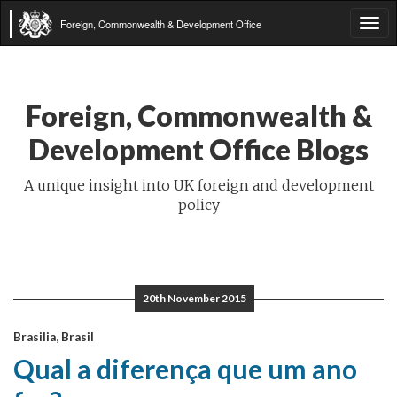
Foreign, Commonwealth & Development Office
Tog
navi
Foreign, Commonwealth &
Development Office Blogs
A unique insight into UK foreign and development
policy
20th November 2015
Brasilia, Brasil
Qual a diferença que um ano