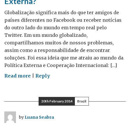
Externa?
Globalização significa mais do que ter amigos de
países diferentes no Facebook ou receber notícias
do outro lado do mundo em tempo real pelo
Twitter. Em um mundo globalizado,
compartilhamos muitos de nossos problemas,
assim como a responsabilidade de encontrar
soluções. Foi essa ideia que me atraiu ao mundo da
Política Externa e Cooperação Internacional: […]
on
Read more
|
Reply
Política
Doméstica
vs
20th February 2014
Brazil
Política
Externa?
by
Luana Seabra