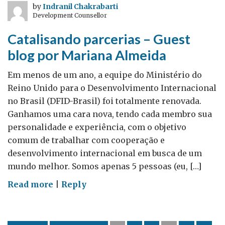
típico
by
Indranil Chakrabarti
Development Counsellor
britânico
–
Catalisando parcerias – Guest
guest
blog por Mariana Almeida
blog
por
Em menos de um ano, a equipe do Ministério do
Beatriz
Reino Unido para o Desenvolvimento Internacional
Correa
no Brasil (DFID-Brasil) foi totalmente renovada.
Ganhamos uma cara nova, tendo cada membro sua
personalidade e experiência, com o objetivo
comum de trabalhar com cooperação e
desenvolvimento internacional em busca de um
mundo melhor. Somos apenas 5 pessoas (eu, […]
on
Read more
|
Reply
Catalisando
parcerias
–