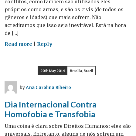
conflitos, como também são utilizados eles
próprios como armas, e são os civis (de todos os
gêneros e idades) que mais sofrem. Não
acreditamos que isso seja inevitável. Está na hora
de […]
on
Read more
|
Reply
#TimeToAct
20th May 2014
Brasilia, Brazil
by
Ana Carolina Ribeiro
Dia Internacional Contra
Homofobia e Transfobia
Uma coisa é clara sobre Direitos Humanos: eles são
universais. Entretanto, alguns de nós sofrem um