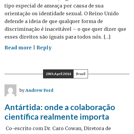
tipo especial de ameaça por causa de sua
orientação ou identidade sexual. O Reino Unido
defende a ideia de que qualquer forma de
discriminação é inaceitável – o que quer dizer que
esses direitos são iguais para todos nós. […]
on
Read more
|
Reply
Dia
Internacional
Contra
28th April 2014
Brazil
Homofobia
e
by
Andrew Ford
Transfobia
Antártida: onde a colaboração
científica realmente importa
Co-escrito com Dr. Caro Cowan, Diretora de