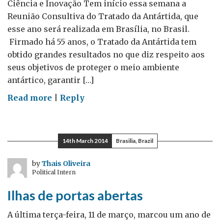
Ciência e Inovação Tem início essa semana a
Reunião Consultiva do Tratado da Antártida, que
esse ano será realizada em Brasília, no Brasil.
Firmado há 55 anos, o Tratado da Antártida tem
obtido grandes resultados no que diz respeito aos
seus objetivos de proteger o meio ambiente
antártico, garantir […]
on
Read more
|
Reply
Antártida:
onde
a
14th March 2014
Brasilia, Brazil
colaboração
científica
by
Thais Oliveira
Political Intern
realmente
importa
Ilhas de portas abertas
A última terça-feira, 11 de março, marcou um ano de