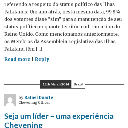
referendo a respeito do status político das Ilhas
Falklands. Um ano atrás, nesta mesma data, 99,8%
dos votantes disse “sim” para a manutenção de seu
status político enquanto território ultramarino do
Reino Unido. Como mencionamos anteriormente,
os Membros da Assembleia Legislativa das Ilhas
Falkland têm […]
on
Read more
|
Reply
Ilhas
de
portas
12th March 2014
Brazil
abertas
by
Rafael Duarte
Chevening Officer
Seja um líder – uma experiência
Chevening