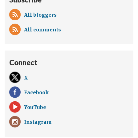
All bloggers
All comments
Connect
X
Facebook
YouTube
Instagram