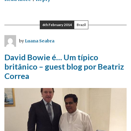
Um
ano
para
6th February 2014
Brazil
ser
lembrado
by
Luana Seabra
David Bowie é… Um típico
britânico – guest blog por Beatriz
Correa