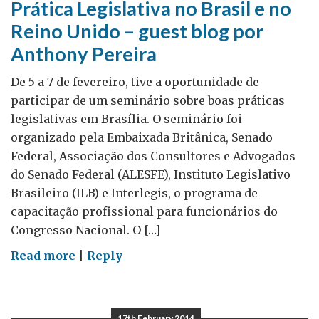
Prática Legislativa no Brasil e no
Reino Unido – guest blog por
Anthony Pereira
De 5 a 7 de fevereiro, tive a oportunidade de
participar de um seminário sobre boas práticas
legislativas em Brasília. O seminário foi
organizado pela Embaixada Britânica, Senado
Federal, Associação dos Consultores e Advogados
do Senado Federal (ALESFE), Instituto Legislativo
Brasileiro (ILB) e Interlegis, o programa de
capacitação profissional para funcionários do
Congresso Nacional. O […]
on
Read more
|
Reply
Prática
Legislativa
no
17th February 2014