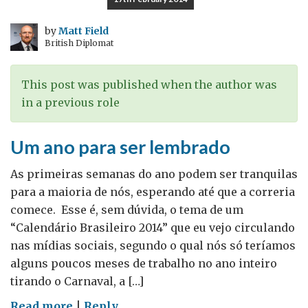
Brasil
e
by
Matt Field
British Diplomat
no
Reino
Unido
This post was published when the author was
–
in a previous role
guest
blog
Um ano para ser lembrado
por
Anthony
As primeiras semanas do ano podem ser tranquilas
Pereira
para a maioria de nós, esperando até que a correria
comece. Esse é, sem dúvida, o tema de um
“Calendário Brasileiro 2014” que eu vejo circulando
nas mídias sociais, segundo o qual nós só teríamos
alguns poucos meses de trabalho no ano inteiro
tirando o Carnaval, a […]
on
Read more
|
Reply