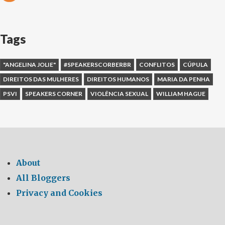
Tags
"ANGELINA JOLIE"
#SPEAKERSCORBERBR
CONFLITOS
CÚPULA
DIREITOS DAS MULHERES
DIREITOS HUMANOS
MARIA DA PENHA
PSVI
SPEAKERS CORNER
VIOLÊNCIA SEXUAL
WILLIAM HAGUE
About
All Bloggers
Privacy and Cookies