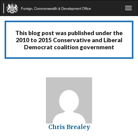
Foreign, Commonwealth & Development Office
Tog
navi
This blog post was published under the
2010 to 2015 Conservative and Liberal
Democrat coalition government
Chris Brealey