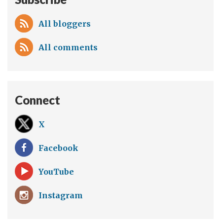
All bloggers
All comments
Connect
X
Facebook
YouTube
Instagram