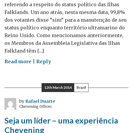
referendo a respeito do status político das Ilhas
Falklands. Um ano atrás, nesta mesma data, 99,8%
dos votantes disse “sim” para a manutenção de seu
status político enquanto território ultramarino do
Reino Unido. Como mencionamos anteriormente,
os Membros da Assembleia Legislativa das Ilhas
Falkland têm […]
on
Read more
|
Reply
Ilhas
de
portas
12th March 2014
Brazil
abertas
by
Rafael Duarte
Chevening Officer
Seja um líder – uma experiência
Chevening