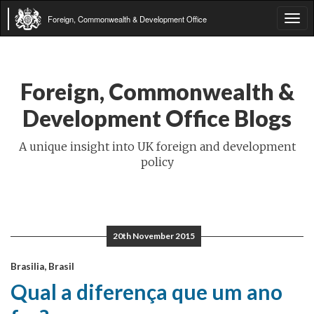
Foreign, Commonwealth & Development Office
Tog
navi
Foreign, Commonwealth &
Development Office Blogs
A unique insight into UK foreign and development
policy
20th November 2015
Brasilia, Brasil
Qual a diferença que um ano