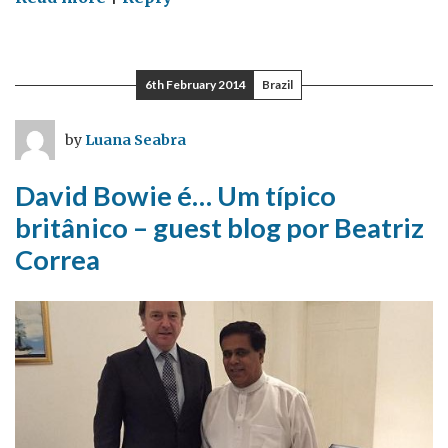
Um
ano
para
6th February 2014
Brazil
ser
lembrado
by
Luana Seabra
David Bowie é… Um típico
britânico – guest blog por Beatriz
Correa