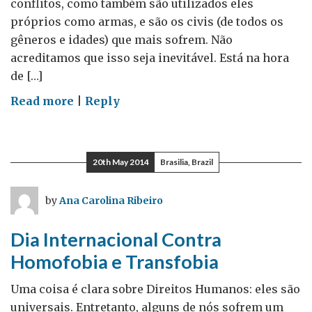
conflitos, como também são utilizados eles
próprios como armas, e são os civis (de todos os
gêneros e idades) que mais sofrem. Não
acreditamos que isso seja inevitável. Está na hora
de […]
on
Read more
|
Reply
#TimeToAct
20th May 2014
Brasilia, Brazil
by
Ana Carolina Ribeiro
Dia Internacional Contra
Homofobia e Transfobia
Uma coisa é clara sobre Direitos Humanos: eles são
universais. Entretanto, alguns de nós sofrem um