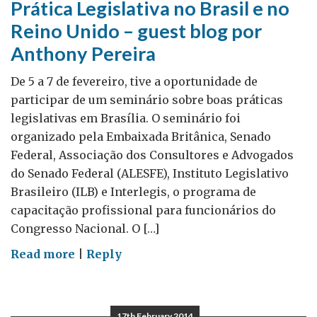
Prática Legislativa no Brasil e no
Reino Unido – guest blog por
Anthony Pereira
De 5 a 7 de fevereiro, tive a oportunidade de
participar de um seminário sobre boas práticas
legislativas em Brasília. O seminário foi
organizado pela Embaixada Britânica, Senado
Federal, Associação dos Consultores e Advogados
do Senado Federal (ALESFE), Instituto Legislativo
Brasileiro (ILB) e Interlegis, o programa de
capacitação profissional para funcionários do
Congresso Nacional. O […]
on
Read more
|
Reply
Prática
Legislativa
no
17th February 2014