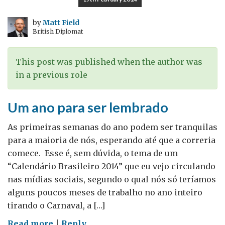
Brasil
e
by
Matt Field
British Diplomat
no
Reino
Unido
This post was published when the author was
–
in a previous role
guest
blog
Um ano para ser lembrado
por
Anthony
As primeiras semanas do ano podem ser tranquilas
Pereira
para a maioria de nós, esperando até que a correria
comece. Esse é, sem dúvida, o tema de um
“Calendário Brasileiro 2014” que eu vejo circulando
nas mídias sociais, segundo o qual nós só teríamos
alguns poucos meses de trabalho no ano inteiro
tirando o Carnaval, a […]
on
Read more
|
Reply