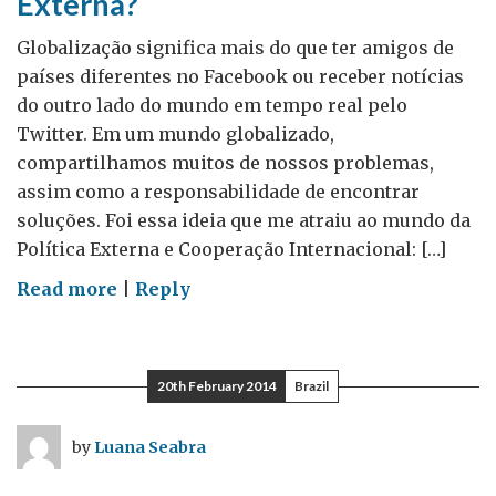
Externa?
Globalização significa mais do que ter amigos de
países diferentes no Facebook ou receber notícias
do outro lado do mundo em tempo real pelo
Twitter. Em um mundo globalizado,
compartilhamos muitos de nossos problemas,
assim como a responsabilidade de encontrar
soluções. Foi essa ideia que me atraiu ao mundo da
Política Externa e Cooperação Internacional: […]
on
Read more
|
Reply
Política
Doméstica
vs
20th February 2014
Brazil
Política
Externa?
by
Luana Seabra