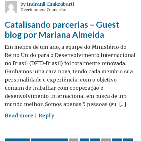
típico
by
Indranil Chakrabarti
Development Counsellor
britânico
–
Catalisando parcerias – Guest
guest
blog por Mariana Almeida
blog
por
Em menos de um ano, a equipe do Ministério do
Beatriz
Reino Unido para o Desenvolvimento Internacional
Correa
no Brasil (DFID-Brasil) foi totalmente renovada.
Ganhamos uma cara nova, tendo cada membro sua
personalidade e experiência, com o objetivo
comum de trabalhar com cooperação e
desenvolvimento internacional em busca de um
mundo melhor. Somos apenas 5 pessoas (eu, […]
on
Read more
|
Reply
Catalisando
parcerias
–