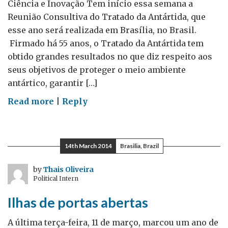
Ciência e Inovação Tem início essa semana a
Reunião Consultiva do Tratado da Antártida, que
esse ano será realizada em Brasília, no Brasil.
Firmado há 55 anos, o Tratado da Antártida tem
obtido grandes resultados no que diz respeito aos
seus objetivos de proteger o meio ambiente
antártico, garantir […]
on
Read more
|
Reply
Antártida:
onde
a
14th March 2014
Brasilia, Brazil
colaboração
científica
by
Thais Oliveira
Political Intern
realmente
importa
Ilhas de portas abertas
A última terça-feira, 11 de março, marcou um ano de