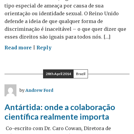
tipo especial de ameaça por causa de sua
orientação ou identidade sexual. O Reino Unido
defende a ideia de que qualquer forma de
discriminação é inaceitável – o que quer dizer que
esses direitos são iguais para todos nós. […]
on
Read more
|
Reply
Dia
Internacional
Contra
28th April 2014
Brazil
Homofobia
e
by
Andrew Ford
Transfobia
Antártida: onde a colaboração
científica realmente importa
Co-escrito com Dr. Caro Cowan, Diretora de