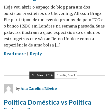
Hoje vou abrir o espaço do blog para um dos
bolsistas brasileiros do Chevening, Alisson Braga.
Ele participou de um evento promovido pelo FCO e
o banco HSBC em Londres na semana passada. Suas
palavras ilustram o quão especiais são os alunos
estrangeiros que vão ao Reino Unido e como a
experiência de uma bolsa […]
on
Read more
|
Reply
Seja
um
líder
6th March 2014
Brasilia, Brazil
–
uma
by
Ana Carolina Ribeiro
experiência
Chevening
Política Doméstica vs Política