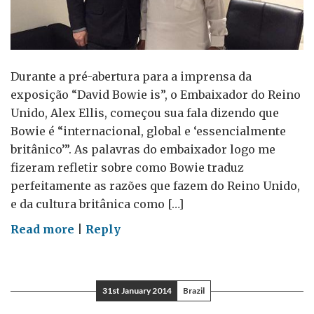
Durante a pré-abertura para a imprensa da
exposição “David Bowie is”, o Embaixador do Reino
Unido, Alex Ellis, começou sua fala dizendo que
Bowie é “internacional, global e ‘essencialmente
britânico’”. As palavras do embaixador logo me
fizeram refletir sobre como Bowie traduz
perfeitamente as razões que fazem do Reino Unido,
e da cultura britânica como […]
on
Read more
|
Reply
David
Bowie
é…
31st January 2014
Brazil
Um