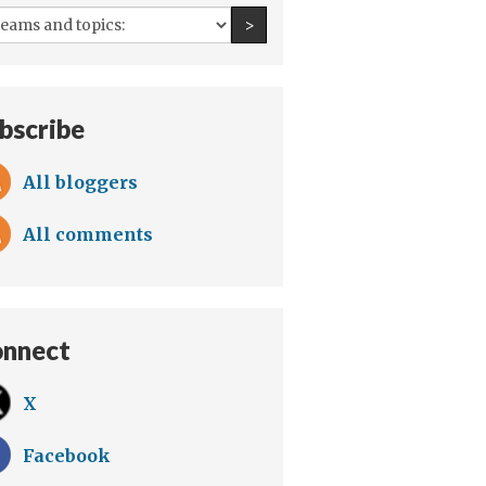
All
Find an author
>
teams
and
topics:
bscribe
All bloggers
All comments
nnect
X
Facebook