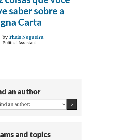
e saber sobre a
gna Carta
by
Thais Nogueira
Political Assistant
nd an author
All
Find an author
>
authors:
ams and topics