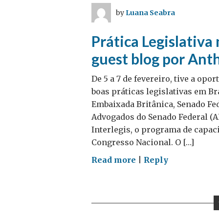
Externa?
by
Luana Seabra
Prática Legislativa
guest blog por Ant
De 5 a 7 de fevereiro, tive a op
boas práticas legislativas em Br
Embaixada Britânica, Senado Fed
Advogados do Senado Federal (ALE
Interlegis, o programa de capac
Congresso Nacional. O […]
on
Read more
|
Reply
Prática
Legislativa
no
Brasil