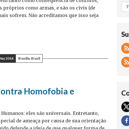
rem tanto como consequência de conflitos,
 próprios como armas, e são os civis (de
mais sofrem. Não acreditamos que isso seja
Su
May 2014
Brasilia, Brazil
Contra Homofobia e
Co
s Humanos: eles são universais. Entretanto,
pecial de ameaça por causa de sua orientação
nido defende a ideia de que qualquer forma de