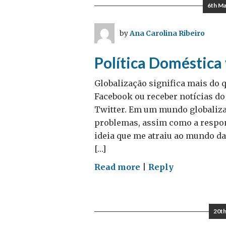
líder
6th M
–
uma
by
Ana Carolina Ribeiro
experiência
Chevening
Política Doméstica 
Globalização significa mais do 
Facebook ou receber notícias d
Twitter. Em um mundo globaliz
problemas, assim como a respon
ideia que me atraiu ao mundo da
[…]
on
Read more
|
Reply
Política
Doméstica
vs
20th
Política