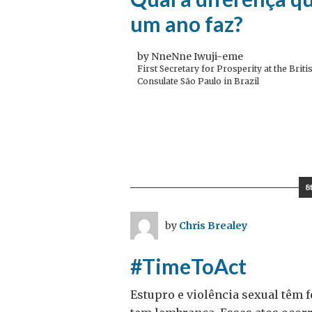
um ano faz?
by NneNne Iwuji-eme
First Secretary for Prosperity at the Briti
Consulate São Paulo in Brazil
8
by
Chris Brealey
#TimeToAct
Estupro e violência sexual têm f