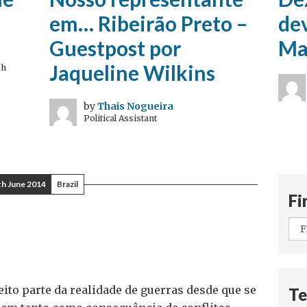
em… Ribeirão Preto –
dev
Guestpost por
Ma
Jaqueline Wilkins
sh
by
Thais Nogueira
Political Assistant
th June 2014
Brazil
Fi
eito parte da realidade de guerras desde que se
Te