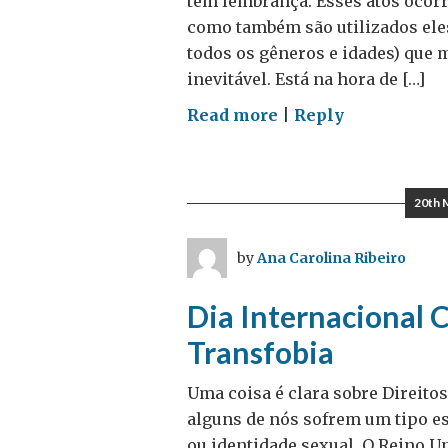
tem lembrança. Esses atos ocor
como também são utilizados eles
todos os gêneros e idades) que 
inevitável. Está na hora de […]
on
Read more
|
Reply
#TimeToAct
20th 
by
Ana Carolina Ribeiro
Dia Internacional 
Transfobia
Uma coisa é clara sobre Direito
alguns de nós sofrem um tipo es
ou identidade sexual. O Reino U