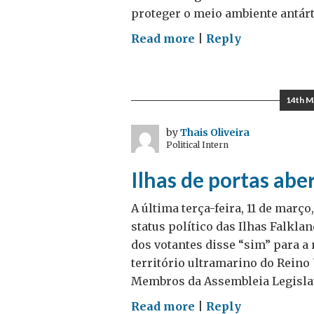
proteger o meio ambiente antárti
on
Read more
|
Reply
Antártida:
onde
a
14th M
colaboração
científica
by
Thais Oliveira
Political Intern
realmente
importa
Ilhas de portas abe
A última terça-feira, 11 de març
status político das Ilhas Falkl
dos votantes disse “sim” para a
território ultramarino do Rein
Membros da Assembleia Legislati
on
Read more
|
Reply