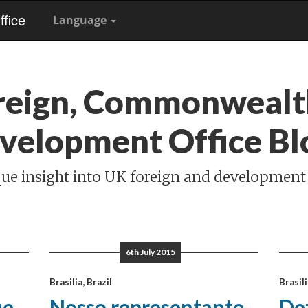
fice
Language
reign, Commonwealt
velopment Office Bl
ue insight into UK foreign and development
6th July 2015
Brasilia, Brazil
Brasili
ue
Nosso representante
Dez