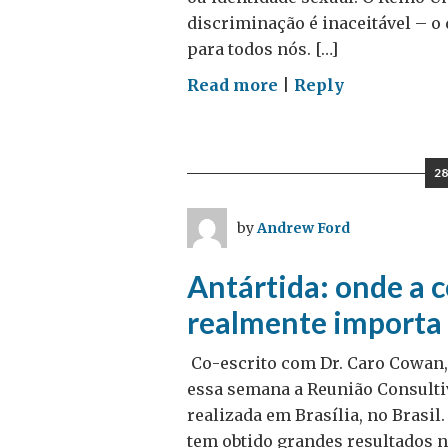
discriminação é inaceitável – o 
para todos nós. […]
on
Read more
|
Reply
Dia
Internacional
Contra
28
Homofobia
e
by
Andrew Ford
Transfobia
Antártida: onde a c
realmente importa
Co-escrito com Dr. Caro Cowan, 
essa semana a Reunião Consultiv
realizada em Brasília, no Brasil
tem obtido grandes resultados no