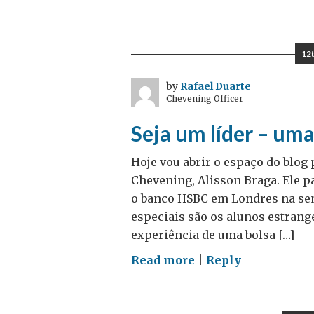
Ilhas
de
portas
12
abertas
by
Rafael Duarte
Chevening Officer
Seja um líder – um
Hoje vou abrir o espaço do blog 
Chevening, Alisson Braga. Ele 
o banco HSBC em Londres na sem
especiais são os alunos estrang
experiência de uma bolsa […]
on
Read more
|
Reply
Seja
um