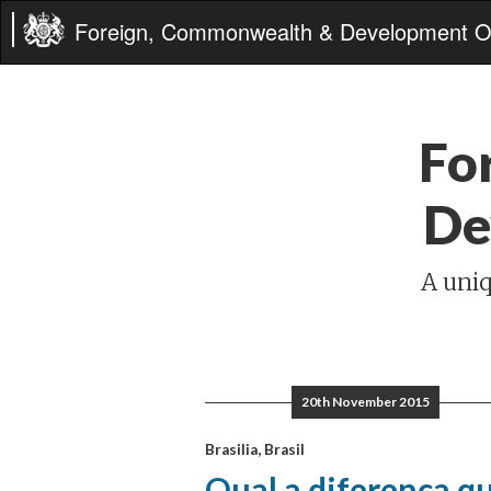
Foreign, Commonwealth & Development Of
Fo
De
A uniq
20th November 2015
Brasilia, Brasil
Qual a diferença q