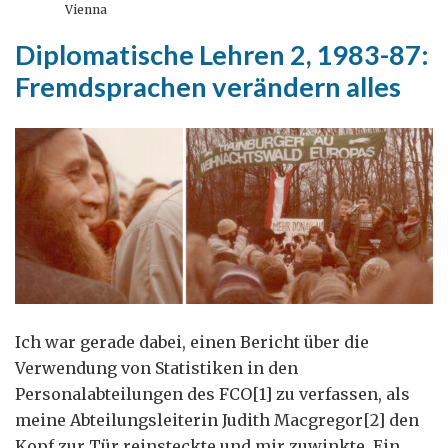
Bewirb
Vienna
dich
Diplomatische Lehren 2, 1983-87:
um
Fremdsprachen verändern alles
den
schwierigsten
Job
Ich war gerade dabei, einen Bericht über die
Verwendung von Statistiken in den
Personalabteilungen des FCO[1] zu verfassen, als
meine Abteilungsleiterin Judith Macgregor[2] den
Kopf zur Tür reinsteckte und mir zuwinkte. Ein