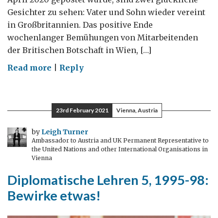
Gesichter zu sehen: Vater und Sohn wieder vereint
in Großbritannien. Das positive Ende
wochenlanger Bemühungen von Mitarbeitenden
der Britischen Botschaft in Wien, […]
on
Read more
|
Reply
Vertretung
und
Schutz
23rd February 2021
Vienna, Austria
für
BritInnen
by
Leigh Turner
Ambassador to Austria and UK Permanent Representative to
in
the United Nations and other International Organisations in
Österreich
Vienna
Diplomatische Lehren 5, 1995-98:
Bewirke etwas!