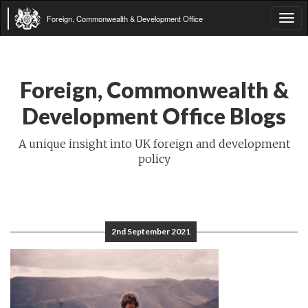
Foreign, Commonwealth & Development Office
Tog
navi
Foreign, Commonwealth &
Development Office Blogs
A unique insight into UK foreign and development
policy
2nd September 2021