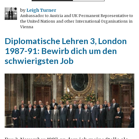
Russland
1991-
by
Leigh Turner
Ambassador to Austria and UK Permanent Representative to
95:
the United Nations and other International Organisations in
Mach
Vienna
dir
Diplomatische Lehren 3, London
einen
1987-91: Bewirb dich um den
Plan
und
schwierigsten Job
halt
dich
nicht
daran