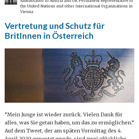
Ambassador to Austria and UK Permanent Representative to
2002:
the United Nations and other International Organisations in
Pendel
Vienna
Vertretung und Schutz für
BritInnen in Österreich
“Mein Junge ist wieder zurück. Vielen Dank für
alles, was Sie getan haben, um das zu ermöglichen.“
Auf dem Tweet, der am späten Vormittag des 4.
April 2020 gepostet wurde, sind zwei glückliche