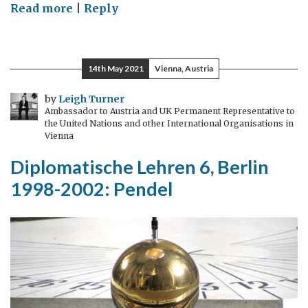
on
Read more
|
Reply
Diplomatische
Lehren
7,
14th May 2021
Vienna, Austria
Berlin
2002-
by
Leigh Turner
Ambassador to Austria and UK Permanent Representative to
2006:
the United Nations and other International Organisations in
Arbeit
Vienna
ist
Diplomatische Lehren 6, Berlin
nicht
1998-2002: Pendel
alles