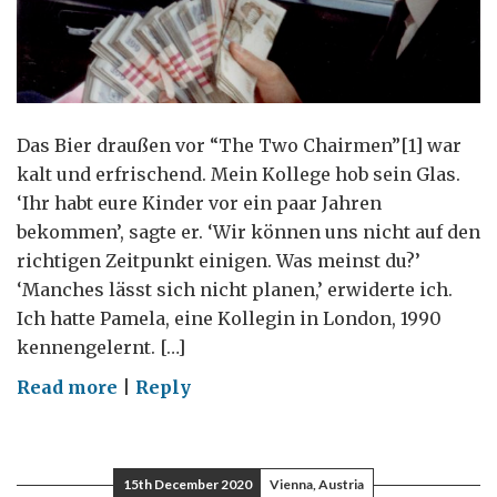
Das Bier draußen vor “The Two Chairmen”[1] war
kalt und erfrischend. Mein Kollege hob sein Glas.
‘Ihr habt eure Kinder vor ein paar Jahren
bekommen’, sagte er. ‘Wir können uns nicht auf den
richtigen Zeitpunkt einigen. Was meinst du?’
‘Manches lässt sich nicht planen,’ erwiderte ich.
Ich hatte Pamela, eine Kollegin in London, 1990
kennengelernt. […]
on
Read more
|
Reply
Diplomatische
Lehren
4,
15th December 2020
Vienna, Austria