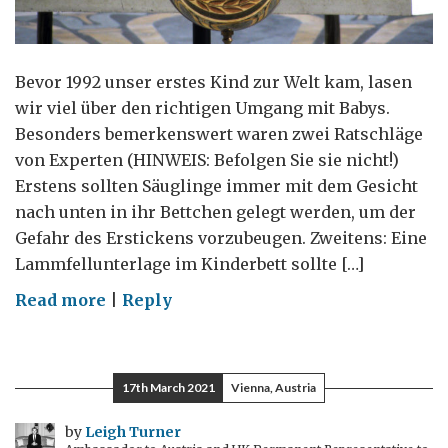
Bevor 1992 unser erstes Kind zur Welt kam, lasen
wir viel über den richtigen Umgang mit Babys.
Besonders bemerkenswert waren zwei Ratschläge
von Experten (HINWEIS: Befolgen Sie sie nicht!)
Erstens sollten Säuglinge immer mit dem Gesicht
nach unten in ihr Bettchen gelegt werden, um der
Gefahr des Erstickens vorzubeugen. Zweitens: Eine
Lammfellunterlage im Kinderbett sollte […]
on
Read more
|
Reply
Diplomatische
Lehren
6,
17th March 2021
Vienna, Austria
Berlin
1998-
by
Leigh Turner