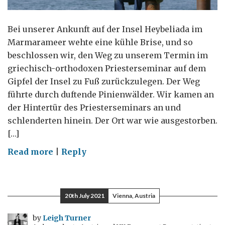
Bei unserer Ankunft auf der Insel Heybeliada im
Marmarameer wehte eine kühle Brise, und so
beschlossen wir, den Weg zu unserem Termin im
griechisch-orthodoxen Priesterseminar auf dem
Gipfel der Insel zu Fuß zurückzulegen. Der Weg
führte durch duftende Pinienwälder. Wir kamen an
der Hintertür des Priesterseminars an und
schlenderten hinein. Der Ort war wie ausgestorben.
[…]
on
Read more
|
Reply
Diplomatische
Lehren
10:
20th July 2021
Vienna, Austria
Tauche
ein
by
Leigh Turner