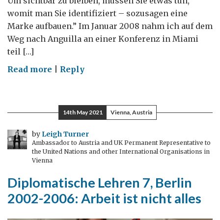
Um sichtbar zu bleiben, müssen Sie etwas tun,
womit man Sie identifiziert – sozusagen eine
Marke aufbauen.” Im Januar 2008 nahm ich auf dem
Weg nach Anguilla an einer Konferenz in Miami
teil […]
on
Read more
|
Reply
Diplomatische
Lehren
9
14th May 2021
Vienna, Austria
–
Bau
by
Leigh Turner
Ambassador to Austria and UK Permanent Representative to
dir
the United Nations and other International Organisations in
eine
Vienna
Marke
Diplomatische Lehren 7, Berlin
auf
2002-2006: Arbeit ist nicht alles