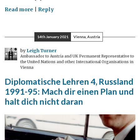
on
Read more
|
Reply
Diplomatische
Lehren
5,
14th January 2021
Vienna, Austria
1995-
98:
by
Leigh Turner
Ambassador to Austria and UK Permanent Representative to
Bewirke
the United Nations and other International Organisations in
etwas!
Vienna
Diplomatische Lehren 4, Russland
1991-95: Mach dir einen Plan und
halt dich nicht daran