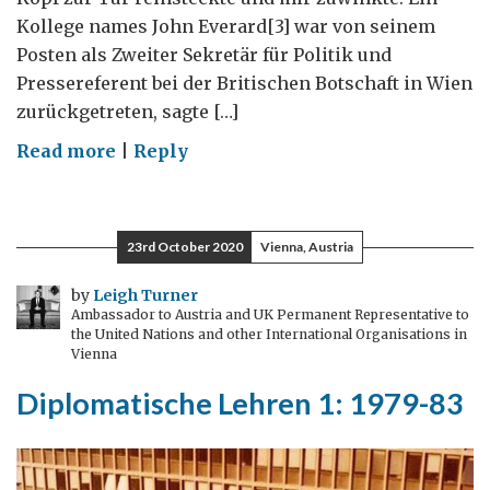
Kollege names John Everard[3] war von seinem
Posten als Zweiter Sekretär für Politik und
Pressereferent bei der Britischen Botschaft in Wien
zurückgetreten, sagte […]
on
Read more
|
Reply
Diplomatische
Lehren
2,
23rd October 2020
Vienna, Austria
1983-
87:
by
Leigh Turner
Ambassador to Austria and UK Permanent Representative to
Fremdsprachen
the United Nations and other International Organisations in
verändern
Vienna
alles
Diplomatische Lehren 1: 1979-83