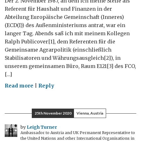
Der 2. November 1987, an dem ich meine Stelle als
Referent für Haushalt und Finanzen in der
Abteilung Europäische Gemeinschaft (Inneres)
(ECD(I)) des Außenministeriums antrat, war ein
langer Tag. Abends saß ich mit meinem Kollegen
Ralph Publicover[1], dem Referenten für die
Gemeinsame Agrarpolitik (einschließlich
Stabilisatoren und Währungsausgleich[2]), in
unserem gemeinsamen Büro, Raum E121[3] des FCO,
[…]
on
Read more
|
Reply
Diplomatische
Lehren
3,
25th November 2020
Vienna, Austria
London
1987-
by
Leigh Turner
Ambassador to Austria and UK Permanent Representative to
91:
the United Nations and other International Organisations in