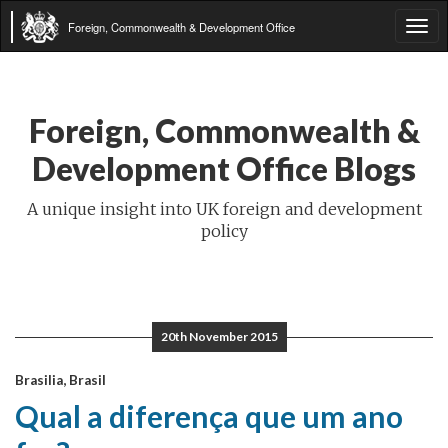
Foreign, Commonwealth & Development Office
Tog
navi
Foreign, Commonwealth &
Development Office Blogs
A unique insight into UK foreign and development
policy
20th November 2015
Brasilia, Brasil
Qual a diferença que um ano