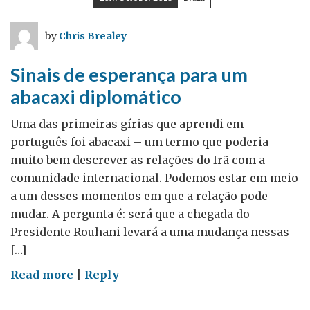
Hora
é
by
Chris Brealey
agora
Sinais de esperança para um
abacaxi diplomático
Uma das primeiras gírias que aprendi em
português foi abacaxi – ­um termo que poderia
muito bem descrever as relações do Irã com a
comunidade internacional. Podemos estar em meio
a um desses momentos em que a relação pode
mudar. A pergunta é: será que a chegada do
Presidente Rouhani levará a uma mudança nessas
[…]
on
Read more
|
Reply
Sinais