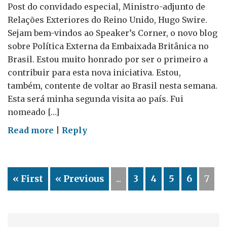
Post do convidado especial, Ministro-adjunto de
Relações Exteriores do Reino Unido, Hugo Swire.
Sejam bem-vindos ao Speaker’s Corner, o novo blog
sobre Política Externa da Embaixada Britânica no
Brasil. Estou muito honrado por ser o primeiro a
contribuir para esta nova iniciativa. Estou,
também, contente de voltar ao Brasil nesta semana.
Esta será minha segunda visita ao país. Fui
nomeado […]
on
Read more
|
Reply
Bem-
vindos!
(Post
« First
« Previous
...
3
4
5
6
7
do
convidado
especial
–