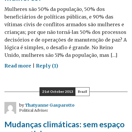
Mulheres são 50% da população, 50% dos
beneficiários de políticas públicas, e 90% das
vítimas civis de conflitos armados são mulheres e
crianças; por que não torná-las 50% dos processos
decisórios e de operações de manutenção de paz? A
lógica é simples, o desafio é grande. No Reino
Unido, mulheres são 51% da população, mas […]
on
Read more
|
Reply (1)
Conselho
de
Segurança
21st October 2013
Brazil
da
ONU
by
Thatyanne Gasparotto
Political Adviser
diz:
maior
Mudanças climáticas: sem espaço
participação