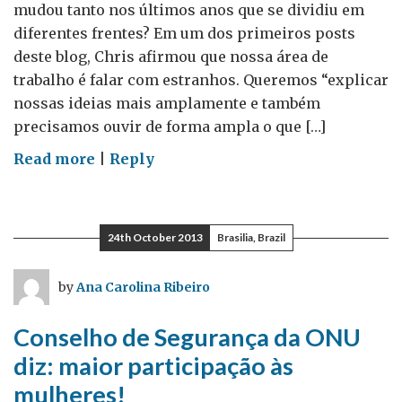
mudou tanto nos últimos anos que se dividiu em
diferentes frentes? Em um dos primeiros posts
deste blog, Chris afirmou que nossa área de
trabalho é falar com estranhos. Queremos “explicar
nossas ideias mais amplamente e também
precisamos ouvir de forma ampla o que […]
on
Read more
|
Reply
As
várias
faces
24th October 2013
Brasilia, Brazil
da
diplomacia
by
Ana Carolina Ribeiro
atual
Conselho de Segurança da ONU
diz: maior participação às
mulheres!