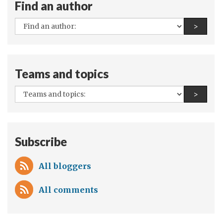
Find an author
Ministro
de
All
Find a
>
Relações
authors:
Exteriores
do
Teams and topics
Reino
Unido,
All
Find a
>
Hugo
teams
Swire)
and
topics:
Subscribe
All bloggers
All comments