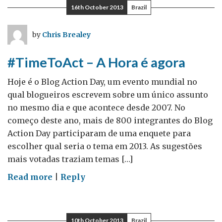
do
16th October 2013
Brazil
ciberespaço
by
Chris Brealey
#TimeToAct – A Hora é agora
Hoje é o Blog Action Day, um evento mundial no
qual blogueiros escrevem sobre um único assunto
no mesmo dia e que acontece desde 2007. No
começo deste ano, mais de 800 integrantes do Blog
Action Day participaram de uma enquete para
escolher qual seria o tema em 2013. As sugestões
mais votadas traziam temas […]
on
Read more
|
Reply
#TimeToAct
–
A
10th October 2013
Brazil