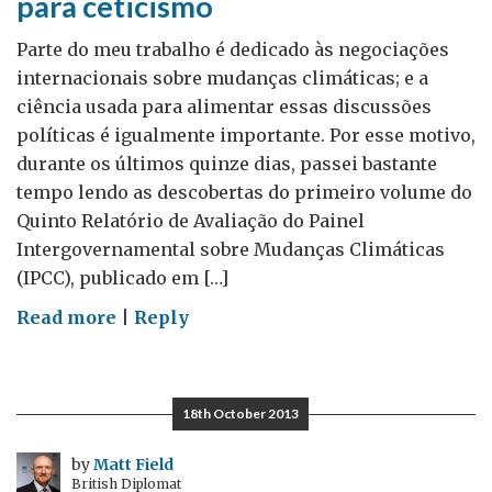
para ceticismo
às
mulheres!
Parte do meu trabalho é dedicado às negociações
internacionais sobre mudanças climáticas; e a
ciência usada para alimentar essas discussões
políticas é igualmente importante. Por esse motivo,
durante os últimos quinze dias, passei bastante
tempo lendo as descobertas do primeiro volume do
Quinto Relatório de Avaliação do Painel
Intergovernamental sobre Mudanças Climáticas
(IPCC), publicado em […]
on
Read more
|
Reply
Mudanças
climáticas:
sem
18th October 2013
espaço
para
by
Matt Field
British Diplomat
ceticismo