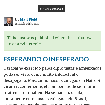
de
esperança
8th October 2013
para
um
by
Matt Field
British Diplomat
abacaxi
diplomático
This post was published when the author was
in a previous role
ESPERANDO O INESPERADO
O trabalho exercido pelos diplomatas e Embaixadas
pode ser visto como muito intelectual e
desapegado. Mas, como nossos colegas em Nairobi
viram recentemente, ele também pode ser muito
prático e traumático. Na semana passada,
juntamente com nossos colegas pelo Brasil,
estamos revisando nossos planos para crises.