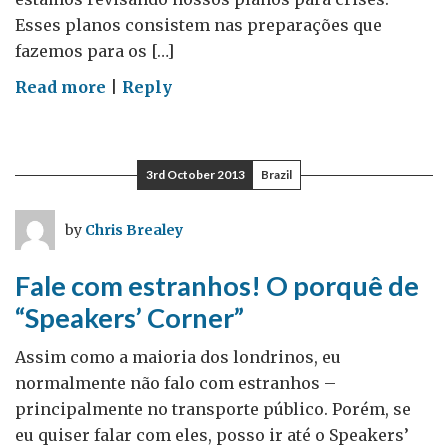
Esses planos consistem nas preparações que
fazemos para os […]
on
Read more
|
Reply
ESPERANDO
O
INESPERADO
3rd October 2013
Brazil
by
Chris Brealey
Fale com estranhos! O porquê de
“Speakers’ Corner”
Assim como a maioria dos londrinos, eu
normalmente não falo com estranhos –
principalmente no transporte público. Porém, se
eu quiser falar com eles, posso ir até o Speakers’