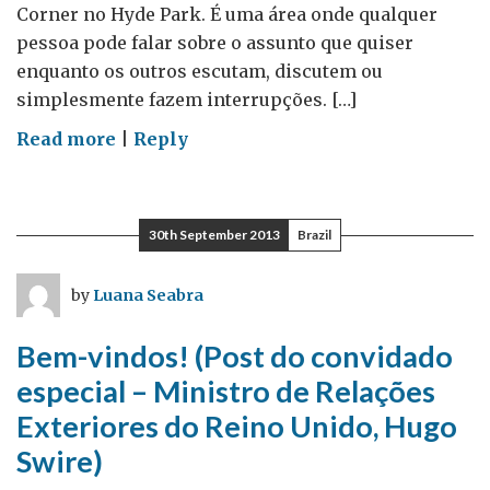
Corner no Hyde Park. É uma área onde qualquer
pessoa pode falar sobre o assunto que quiser
enquanto os outros escutam, discutem ou
simplesmente fazem interrupções. […]
on
Read more
|
Reply
Fale
com
estranhos!
30th September 2013
Brazil
O
porquê
by
Luana Seabra
de
“Speakers’
Bem-vindos! (Post do convidado
Corner”
especial – Ministro de Relações
Exteriores do Reino Unido, Hugo
Swire)