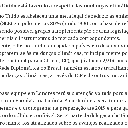
o Unido está fazendo a respeito das mudanças climáti
no Unido estabeleceu uma meta legal de reduzir as emis
a (GEE) em pelo menos 80% (tendo 1990 como base de ref
 sendo possível graças à implementação de uma legisla
energia e instrumentos de mercado correspondentes.
ente, o Reino Unido tem ajudado países em desenvolvi
aptarem-se às mudanças climáticas, principalmente po
ernacional para o Clima (ICF), que já alocou 2,9 bilhões 
Rede Diplomática no Brasil, também estamos trabalhan
mudanças climáticas, através do ICF e de outros mecan
ssa equipe em Londres terá sua atenção voltada para a
ada em Varsóvia, na Polônia. A conferência será import
entos e o cronograma na preparação até 2015, e para ga
rdo sólido e confiável. Serei parte da delegação britâ
ro mantê-los atualizados sobre os avanços realizados n