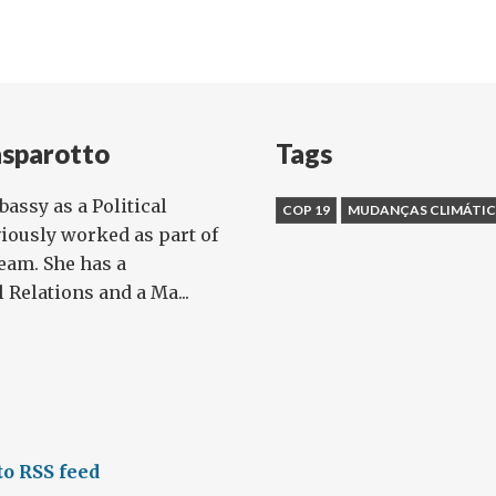
sparotto
Tags
assy as a Political
COP 19
MUDANÇAS CLIMÁTI
viously worked as part of
eam. She has a
 Relations and a Ma...
o RSS feed