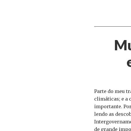
Mu
Parte do meu t
climáticas; e a
importante. Por
lendo as descob
Intergovername
de grande impor