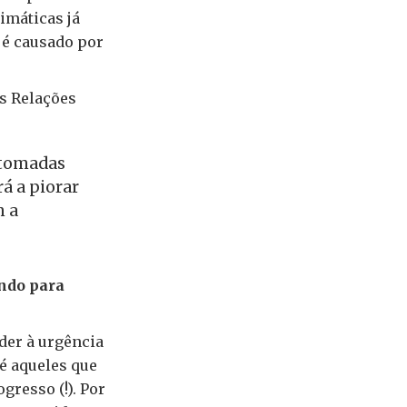
imáticas já
é causado por
s Relações
 tomadas
á a piorar
m a
endo para
der à urgência
té aqueles que
resso (!). Por