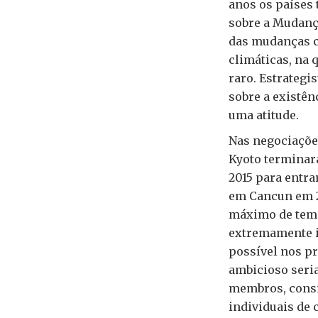
anos os países
sobre a Mudanç
das mudanças c
climáticas, na 
raro. Estrategi
sobre a existên
uma atitude.
Nas negociaçõe
Kyoto terminar
2015 para entra
em Cancun em 
máximo de tempe
extremamente i
possível nos pr
ambicioso seri
membros, consi
individuais de 