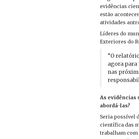
evidências cien
estão acontece
atividades ant
Líderes do mun
Exteriores do 
“O relatóri
agora para 
nas próxima
responsabi
As evidências 
abordá-las?
Seria possível 
científica das 
trabalham com 