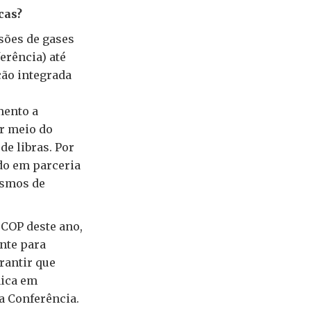
cas?
sões de gases
erência) até
ção integrada
mento a
r meio do
de libras. Por
do em parceria
ismos de
 COP deste ano,
ante para
rantir que
nica em
a Conferência.