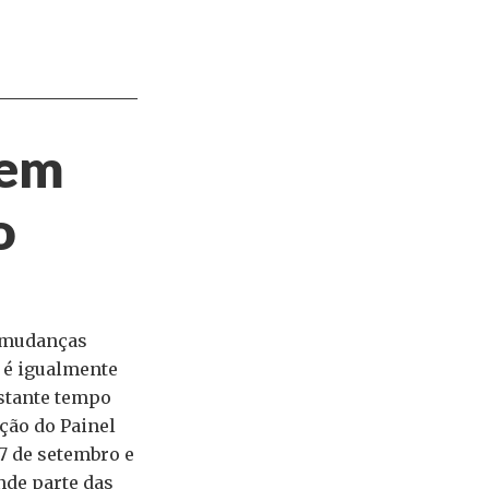
sem
o
e mudanças
s é igualmente
astante tempo
ção do Painel
7 de setembro e
nde parte das