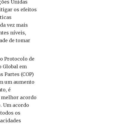
ções Unidas
igar os efeitos
ticas
ada vez mais
tes níveis,
dade de tomar
o Protocolo de
o Global em
as Partes (COP)
om um aumento
to, é
o melhor acordo
e. Um acordo
todos os
acidades