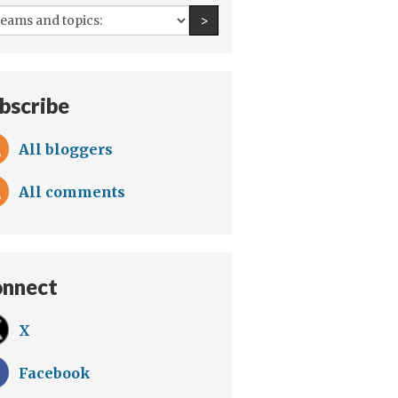
All
Find an author
>
teams
and
topics:
bscribe
All bloggers
All comments
nnect
X
Facebook