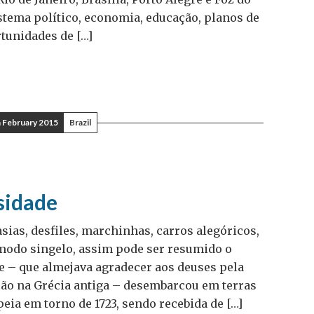
stema político, economia, educação, planos de
tunidades de […]
 February 2015
Brazil
sidade
asias, desfiles, marchinhas, carros alegóricos,
 modo singelo, assim pode ser resumido o
de – que almejava agradecer aos deuses pela
ução na Grécia antiga – desembarcou em terras
eia em torno de 1723, sendo recebida de […]