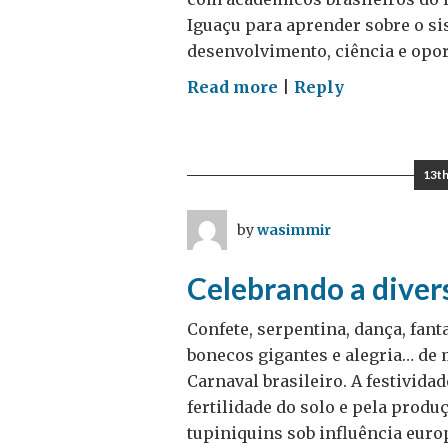
Lucy
Iguaçu para aprender sobre o si
Woodall
desenvolvimento, ciência e opor
on
Read more
|
Reply
Estatísticas,
pinguins
e
13th
um
povo
by
wasimmir
orgulhoso
Celebrando a diver
Confete, serpentina, dança, fant
bonecos gigantes e alegria… de
Carnaval brasileiro. A festivida
fertilidade do solo e pela prod
tupiniquins sob influência europ