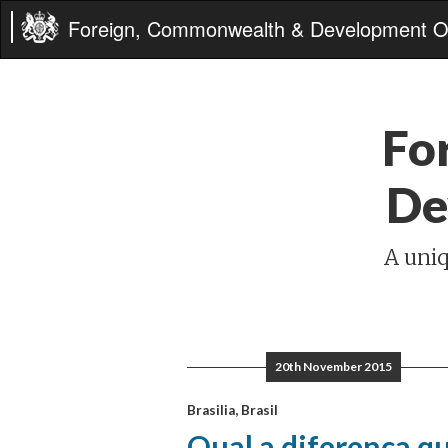
Foreign, Commonwealth & Development Of
Fo
De
A uniq
20th November 2015
Brasilia, Brasil
Qual a diferença q