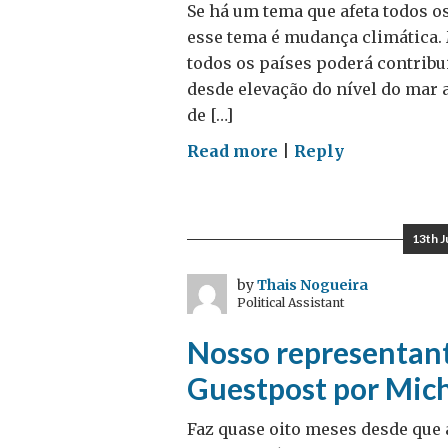
Se há um tema que afeta todos o
esse tema é mudança climática. 
todos os países poderá contribu
desde elevação do nível do mar 
de […]
on
Read more
|
Reply
Dia
da
Diplomacia
13th 
Climática
–
by
Thais Nogueira
Political Assistant
Guestpost
by
Nosso representant
Camila
Guestpost por Mic
Gramkow
Faz quase oito meses desde que 