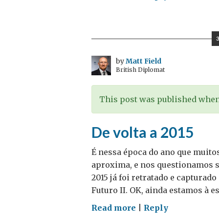
Ao
contrário
do
Brasil:
eleições
by
Matt Field
British Diplomat
no
Reino
Unido
This post was published when 
–
Guestpost
De volta a 2015
por
Adam
É nessa época do ano que muito
Dady
aproxima, e nos questionamos so
2015 já foi retratado e capturado
Futuro II. OK, ainda estamos à e
on
Read more
|
Reply