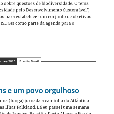
o sobre questões de biodiversidade. O tema
ersidade pelo Desenvolvimento Sustentável”,
ços para estabelecer um conjunto de objetivos
 (SDGs) como parte da agenda para o
bruary 2015
Brasilia, Brazil
ins e um povo orgulhoso
 uma (longa) jornada a caminho do Atlântico
 as Ilhas Falkland. Lá eu passei uma semana
o de Janeiro, Brasília, Porto Alegre e Foz do