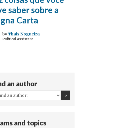
e saber sobre a
gna Carta
by
Thais Nogueira
Political Assistant
nd an author
All
Find an author
>
authors:
ams and topics