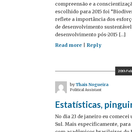
compreensão e a conscientizaçã
escolhido para 2015 foi “Biodiv
reflete a importância dos esfor
de desenvolvimento sustentável
desenvolvimento pós-2015 […]
on
Read more
|
Reply
Cavalos-
marinhos:
importância
20th Fe
na
conversa
by
Thais Nogueira
Political Assistant
sobre
biodiversidade
Estatísticas, pingu
–
Guestpost
No dia 23 de janeiro eu comecei
por
Sul. Mais especificamente, para
Dra.
com acadêmicos brasileiros do Ri