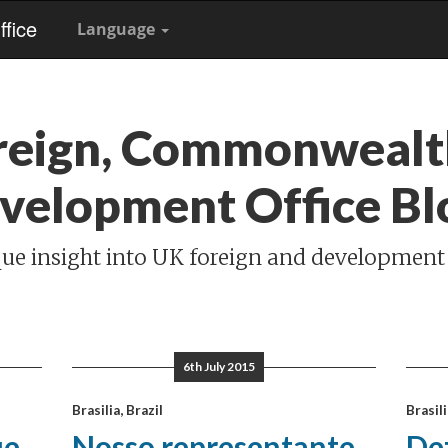
fice
Language
reign, Commonwealt
velopment Office Bl
ue insight into UK foreign and development
6th July 2015
Brasilia, Brazil
Brasili
ue
Nosso representante
Dez