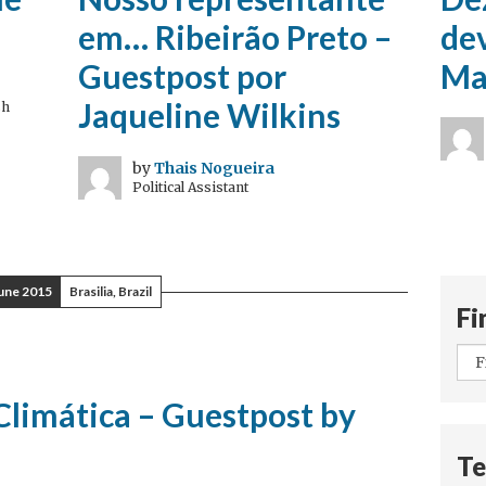
em… Ribeirão Preto –
dev
Guestpost por
Ma
Jaqueline Wilkins
sh
by
Thais Nogueira
Political Assistant
June 2015
Brasilia, Brazil
Fi
Climática – Guestpost by
Te