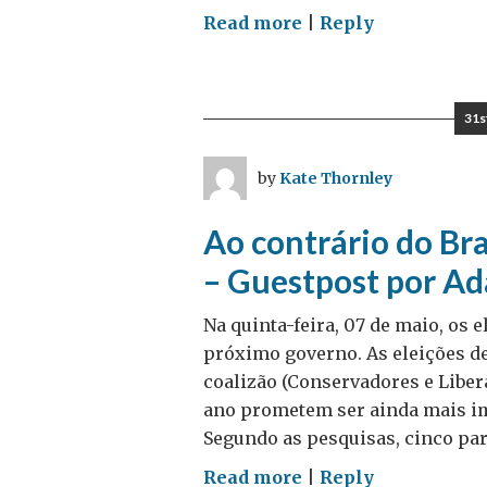
on
Read more
|
Reply
Celebrando
a
diversidade
31s
by
Kate Thornley
Ao contrário do Bra
– Guestpost por A
Na quinta-feira, 07 de maio, os 
próximo governo. As eleições d
coalizão (Conservadores e Liber
ano prometem ser ainda mais im
Segundo as pesquisas, cinco par
on
Read more
|
Reply