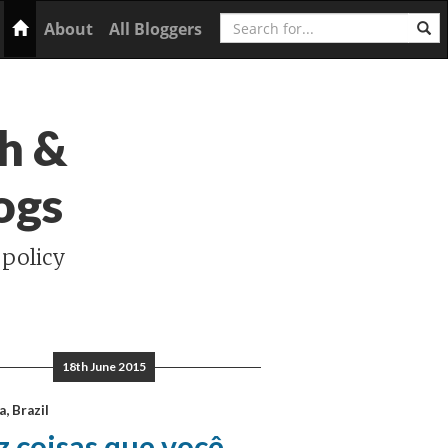
Search
Home
About
All Bloggers
h &
ogs
 policy
18th June 2015
a, Brazil
 coisas que você