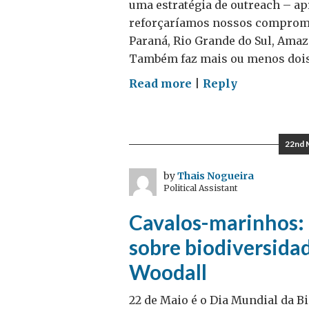
uma estratégia de outreach – a
reforçaríamos nossos compromi
Paraná, Rio Grande do Sul, Amazo
Também faz mais ou menos dois
on
Read more
|
Reply
Nosso
representante
em…
22nd 
Florianópolis
–
by
Thais Nogueira
Political Assistant
Guestpost
por
Cavalos-marinhos: 
Michael
sobre biodiversida
Delaney
Woodall
22 de Maio é o Dia Mundial da B