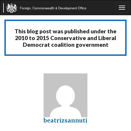
Foreign, Commonwealth & Development Office
Tog
navi
This blog post was published under the
2010 to 2015 Conservative and Liberal
Democrat coalition government
beatrizsannuti