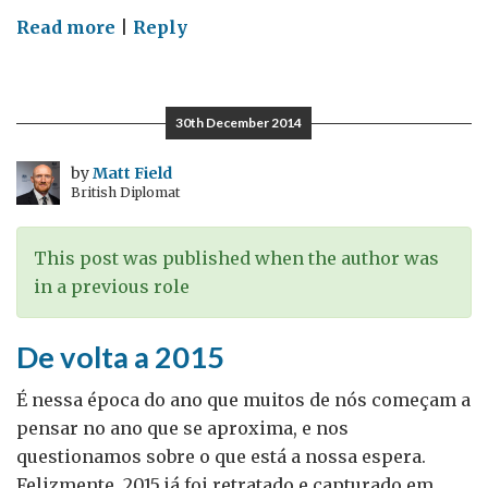
on
Read more
|
Reply
Ao
contrário
do
30th December 2014
Brasil:
eleições
by
Matt Field
British Diplomat
no
Reino
Unido
This post was published when the author was
–
in a previous role
Guestpost
por
De volta a 2015
Adam
Dady
É nessa época do ano que muitos de nós começam a
pensar no ano que se aproxima, e nos
questionamos sobre o que está a nossa espera.
Felizmente, 2015 já foi retratado e capturado em