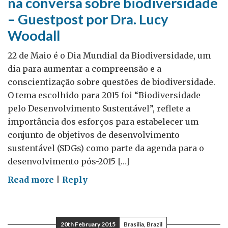
na conversa sobre biodiversidade
Delaney
– Guestpost por Dra. Lucy
Woodall
22 de Maio é o Dia Mundial da Biodiversidade, um
dia para aumentar a compreensão e a
conscientização sobre questões de biodiversidade.
O tema escolhido para 2015 foi “Biodiversidade
pelo Desenvolvimento Sustentável”, reflete a
importância dos esforços para estabelecer um
conjunto de objetivos de desenvolvimento
sustentável (SDGs) como parte da agenda para o
desenvolvimento pós-2015 […]
on
Read more
|
Reply
Cavalos-
marinhos:
importância
20th February 2015
Brasilia, Brazil