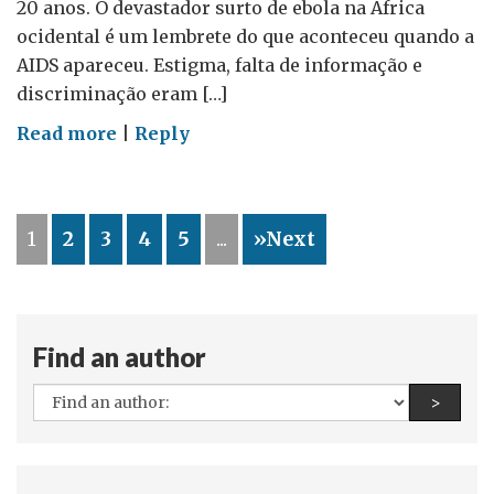
20 anos. O devastador surto de ebola na África
ocidental é um lembrete do que aconteceu quando a
AIDS apareceu. Estigma, falta de informação e
discriminação eram […]
on
Read more
|
Reply
Oportunidade
para
refletir
1
2
3
4
5
...
»Next
Find an author
All
Find a
>
authors: