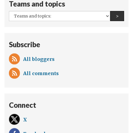
Teams and topics
All
Find a
>
teams
and
topics:
Subscribe
All bloggers
All comments
Connect
X