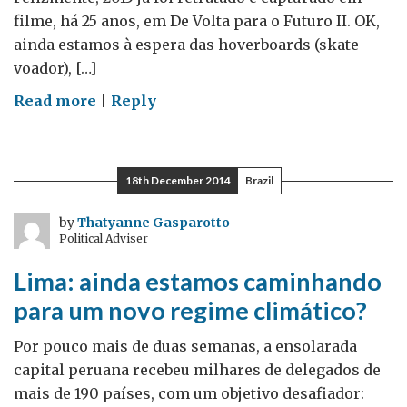
filme, há 25 anos, em De Volta para o Futuro II. OK,
ainda estamos à espera das hoverboards (skate
voador), […]
on
Read more
|
Reply
De
volta
a
18th December 2014
Brazil
2015
by
Thatyanne Gasparotto
Political Adviser
Lima: ainda estamos caminhando
para um novo regime climático?
Por pouco mais de duas semanas, a ensolarada
capital peruana recebeu milhares de delegados de
mais de 190 países, com um objetivo desafiador: