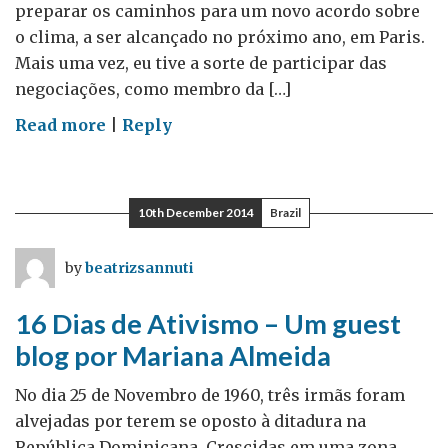
preparar os caminhos para um novo acordo sobre
o clima, a ser alcançado no próximo ano, em Paris.
Mais uma vez, eu tive a sorte de participar das
negociações, como membro da […]
on
Read more
|
Reply
Lima:
ainda
estamos
10th December 2014
Brazil
caminhando
para
by
beatrizsannuti
um
novo
16 Dias de Ativismo – Um guest
regime
blog por Mariana Almeida
climático?
No dia 25 de Novembro de 1960, três irmãs foram
alvejadas por terem se oposto à ditadura na
República Dominicana. Crescidas em uma zona