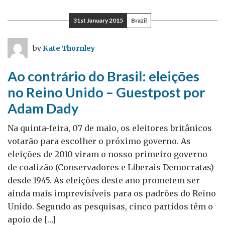
a
diversidade
31st January 2015
Brazil
by
Kate Thornley
Ao contrário do Brasil: eleições
no Reino Unido – Guestpost por
Adam Dady
Na quinta-feira, 07 de maio, os eleitores britânicos
votarão para escolher o próximo governo. As
eleições de 2010 viram o nosso primeiro governo
de coalizão (Conservadores e Liberais Democratas)
desde 1945. As eleições deste ano prometem ser
ainda mais imprevisíveis para os padrões do Reino
Unido. Segundo as pesquisas, cinco partidos têm o
apoio de […]