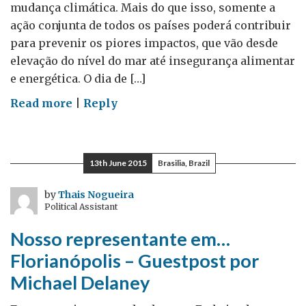
mudança climática. Mais do que isso, somente a
ação conjunta de todos os países poderá contribuir
para prevenir os piores impactos, que vão desde
elevação do nível do mar até insegurança alimentar
e energética. O dia de […]
on
Read more
|
Reply
Dia
da
Diplomacia
13th June 2015
Brasilia, Brazil
Climática
–
by
Thais Nogueira
Political Assistant
Guestpost
by
Nosso representante em…
Camila
Florianópolis – Guestpost por
Gramkow
Michael Delaney