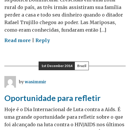
rural do país, as três irmãs assistiram sua família
perder a casa e todo seu dinheiro quando o ditador
Rafael Trujillo chegou ao poder. Las Mariposas,
como eram conhecidas, fundaram então […]
on
Read more
|
Reply
16
Dias
de
1st December 2014
Brazil
Ativismo
–
by
wasimmir
Um
guest
Oportunidade para refletir
blog
por
Hoje é o Dia Internacional de Luta contra a Aids. É
Mariana
uma grande oportunidade para refletir sobre o que
Almeida
foi alcançado na luta contra o HIV/AIDS nos últimos