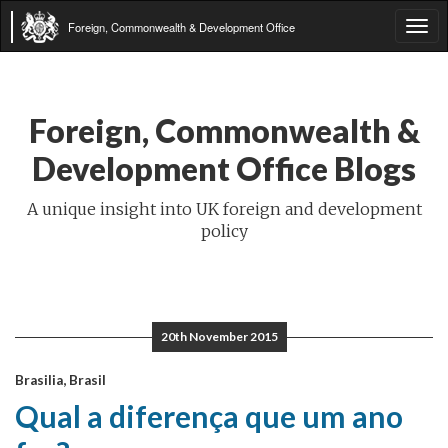
Foreign, Commonwealth & Development Office
Tog
navi
Foreign, Commonwealth &
Development Office Blogs
A unique insight into UK foreign and development
policy
20th November 2015
Brasilia, Brasil
Qual a diferença que um ano