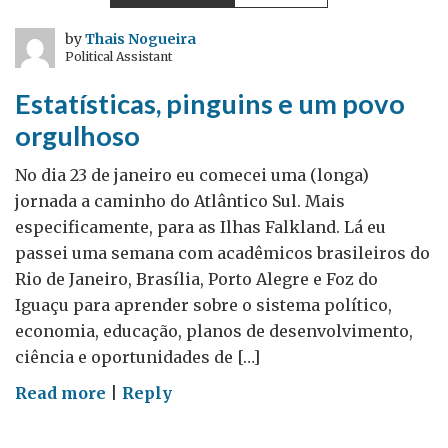
na
conversa
by
Thais Nogueira
Political Assistant
sobre
biodiversidade
Estatísticas, pinguins e um povo
–
orgulhoso
Guestpost
por
No dia 23 de janeiro eu comecei uma (longa)
Dra.
jornada a caminho do Atlântico Sul. Mais
Lucy
especificamente, para as Ilhas Falkland. Lá eu
Woodall
passei uma semana com acadêmicos brasileiros do
Rio de Janeiro, Brasília, Porto Alegre e Foz do
Iguaçu para aprender sobre o sistema político,
economia, educação, planos de desenvolvimento,
ciência e oportunidades de […]
on
Read more
|
Reply
Estatísticas,
pinguins