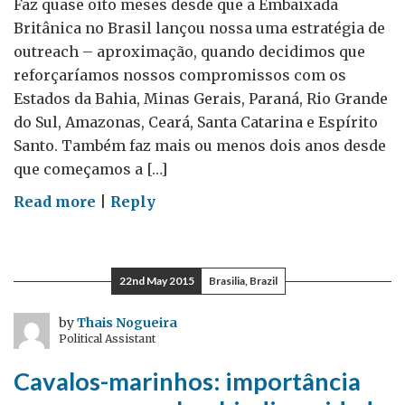
Faz quase oito meses desde que a Embaixada
Britânica no Brasil lançou nossa uma estratégia de
outreach – aproximação, quando decidimos que
reforçaríamos nossos compromissos com os
Estados da Bahia, Minas Gerais, Paraná, Rio Grande
do Sul, Amazonas, Ceará, Santa Catarina e Espírito
Santo. Também faz mais ou menos dois anos desde
que começamos a […]
on
Read more
|
Reply
Nosso
representante
em…
22nd May 2015
Brasilia, Brazil
Florianópolis
–
by
Thais Nogueira
Political Assistant
Guestpost
por
Cavalos-marinhos: importância
Michael