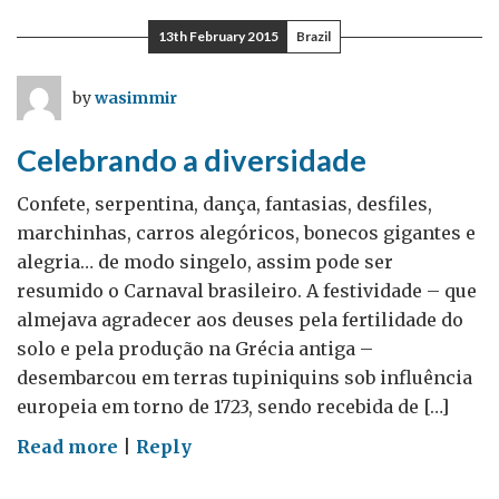
e
13th February 2015
Brazil
um
povo
by
wasimmir
orgulhoso
Celebrando a diversidade
Confete, serpentina, dança, fantasias, desfiles,
marchinhas, carros alegóricos, bonecos gigantes e
alegria… de modo singelo, assim pode ser
resumido o Carnaval brasileiro. A festividade – que
almejava agradecer aos deuses pela fertilidade do
solo e pela produção na Grécia antiga –
desembarcou em terras tupiniquins sob influência
europeia em torno de 1723, sendo recebida de […]
on
Read more
|
Reply
Celebrando