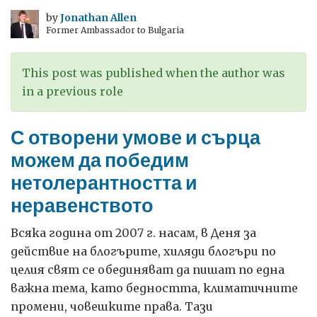
by
Jonathan Allen
Former Ambassador to Bulgaria
This post was published when the author was
in a previous role
С отворени умове и сърца
можем да победим
нетолерантността и
неравенството
Всяка година от 2007 г. насам, в Деня за
действие на блогърите, хиляди блогъри по
целия свят се обединяват да пишат по една
важна тема, като бедността, климатичните
промени, човешките права. Тази