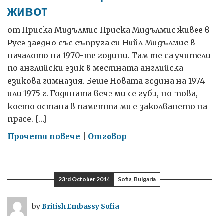
живот
от Приска Мидълмис Приска Мидълмис живее в
Русе заедно със съпруга си Нийл Мидълмис в
началото на 1970-те години. Там те са учители
по английски език в местната английска
езикова гимназия. Беше Новата година на 1974
или 1975 г. Годината вече ми се губи, но това,
което остана в паметта ми е заколването на
прасе. […]
on
Прочети повече
|
Отговор
Тъжно
отиващ
си
23rd October 2014
Sofia, Bulgaria
начин
на
by
British Embassy Sofia
живот