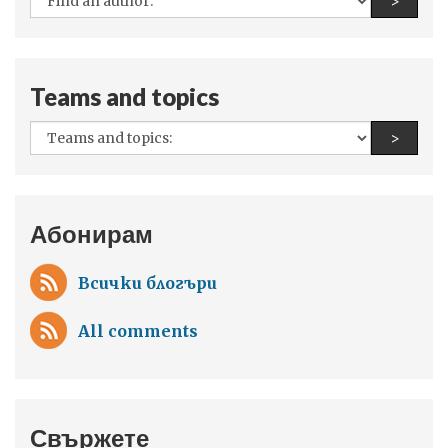
Find a
>
authors:
Teams and topics
All
Find a
>
teams
and
topics:
Абонирам
Всички блогъри
All comments
Свържете