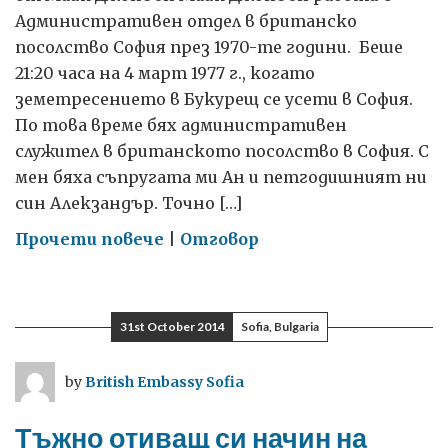
Административен отдел в британско
посолство София през 1970-те години. Беше
21:20 часа на 4 март 1977 г., когато
земетресението в Букурещ се усети в София.
По това време бях административен
служител в британското посолство в София. С
мен бяха съпругата ми Ан и петгодишният ни
син Алекзандър. Точно […]
on
Прочети повече
|
Отговор
Моят
най-
ярък
31st October 2014
Sofia, Bulgaria
спомен
от
by
British Embassy Sofia
София
Тъжно отиващ си начин на