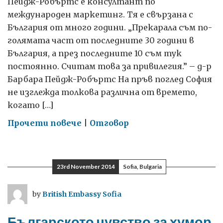
Пейдж-Робъртс е консултант по
международен маркетинг. Тя е свързана с
България от много години. „Прекарала съм по-
голямата част от последните 30 години в
България, а през последните 10 съм тук
постоянно. Считам това за привилегия.” – д-р
Барбара Пейдж-Робъртс На пръв поглед София
не изглежда толкова различна от времето,
когато […]
on
Прочети повече
|
Отговор
Бизнес
начинания
в
23rd November 2014
Sofia, Bulgaria
България
през
by
British Embassy Sofia
последните
30
Българското чувство за хумор