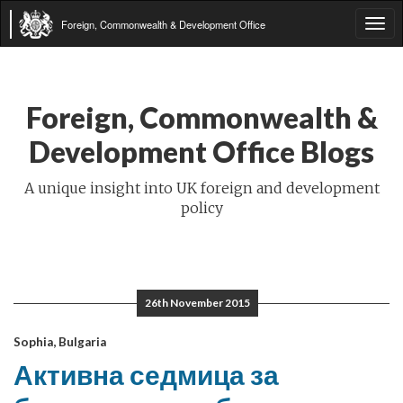
Foreign, Commonwealth & Development Office
Tog
navi
Foreign, Commonwealth &
Development Office Blogs
A unique insight into UK foreign and development
policy
26th November 2015
Sophia, Bulgaria
Активна седмица за