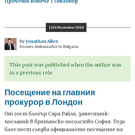
on
Прочети повече
|
Отговор
Повишаване
на
сигурността
11th November 2014
в
един
by
Jonathan Allen
Former Ambassador to Bulgaria
все
по-
несигурен
This post was published when the author was
свят
in a previous role
Посещение на главния
прокурор в Лондон
От гост блогър Сара Райли, заместник-
посланик в британско посолство София. Този
блог пост следва официалното посещение на