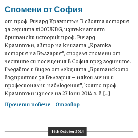
Спомени от София
от проф. Ричард Крамптън В своята история
за серията #100UKBG, изтъкнатият
британски историк проф. Ричард
Крамптън, автор на книгата „Кратка
история на България”, споделя спомени от
честите си посещения в София през годините.
Гледайте и видео от лекцията „Британското
възприятие за България – някои лични и
професионални наблюдения”, която проф.
Крамптън изнесе на 27 юни 2014 г. в […]
on
Прочети повече
|
Отговор
Спомени
от
София
16th October 2014