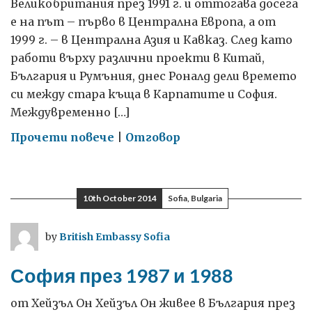
Великобритания през 1991 г. и оттогава досега
е на път – първо в Централна Европа, а от
1999 г. – в Централна Азия и Кавказ. След като
работи върху различни проекти в Китай,
България и Румъния, днес Роналд дели времето
си между стара къща в Карпатите и София.
Междувременно […]
on
Прочети повече
|
Отговор
Изобразителното
изкуство
като
10th October 2014
Sofia, Bulgaria
начин
да
by
British Embassy Sofia
разбереш
душата
София през 1987 и 1988
на
един
от Хейзъл Он Хейзъл Он живее в България през