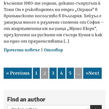
народ
късните 1980-те години, докато съпругът й
Тони Он е ръководител на отдел „Охрана” в
британското посолство в България. Хейзъл е
запазила много и различни спомени от София –
от апартамента им на улица „Жулио Кюри”,
през кучето на руските им съседи Кучия и как
на едно от празненствата […]
on
Прочети повече
|
Отговор
София
през
1987
« Previous
1
2
3
4
5
...
»Next
и
1988
Find an author
All