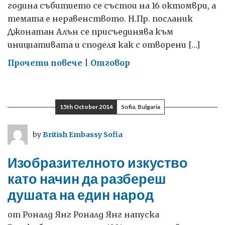
година събитието се състои на 16 октомври, а
темата е неравенството. Н.Пр. посланик
Джонатан Алън се присъединява към
инициативата и споделя как с отворени […]
on
Прочети повече
|
Отговор
С
отворени
умове
15th October 2014
Sofia, Bulgaria
и
сърца
by
British Embassy Sofia
можем
да
Изобразителното изкуство
победим
като начин да разбереш
нетолерантността
душата на един народ
и
неравенството
от Роналд Янг Роналд Янг напуска