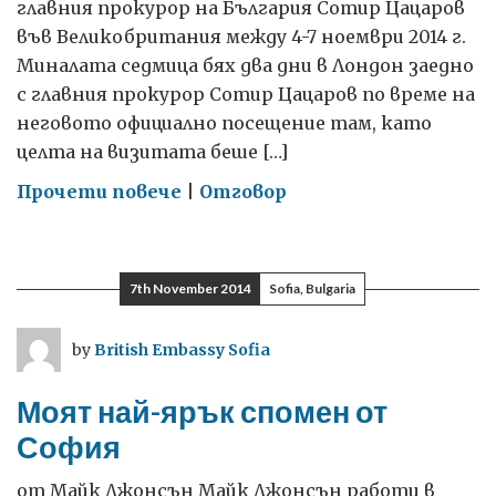
главния прокурор на България Сотир Цацаров
във Великобритания между 4-7 ноември 2014 г.
Миналата седмица бях два дни в Лондон заедно
с главния прокурор Сотир Цацаров по време на
неговото официално посещение там, като
целта на визитата беше […]
on
Прочети повече
|
Отговор
Посещение
на
главния
7th November 2014
Sofia, Bulgaria
прокурор
в
by
British Embassy Sofia
Лондон
Моят най-ярък спомен от
София
от Майк Джонсън Майк Джонсън работи в