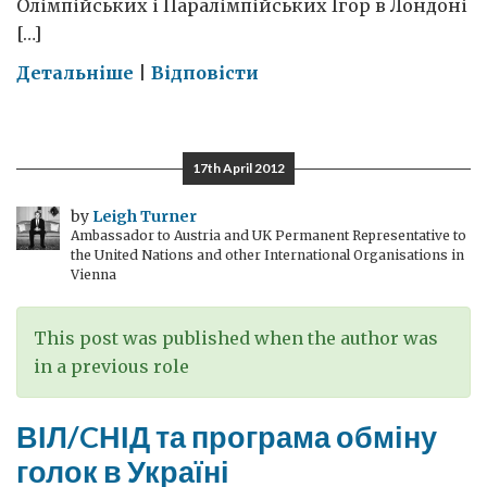
Олімпійських і Паралімпійських Ігор в Лондоні
[…]
on
Детальніше
|
Відповісти
Лондонська
Олімпіада:
залишилось
17th April 2012
100
днів
by
Leigh Turner
Ambassador to Austria and UK Permanent Representative to
the United Nations and other International Organisations in
Vienna
This post was published when the author was
in a previous role
ВІЛ/CНІД та програма обміну
голок в Україні