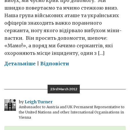
вибух, ми чуємо крик про допомогу. Ми
швидко повертаємо та мчимо стежкою вниз.
Наша група військових аташе та українських
офіцерів знаходить важко пораненого
сержанта, ногу якого відірвало вибухом міни-
пастки. Він просить допомогти, шепоче:
«Мамо!», а поряд ми бачимо сержантів, які
охороняють місце інциденту, один з […]
on
Детальніше
|
Відповісти
Британсько-
Українська
лідерська
23rd March 2012
підготовка
в
by
Leigh Turner
Ambassador to Austria and UK Permanent Representative to
Криму
the United Nations and other International Organisations in
Vienna