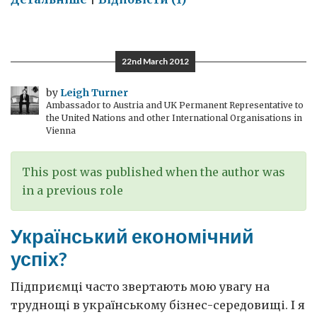
Українські
парламентські
вибори
22nd March 2012
2012:
позитивний
by
Leigh Turner
Ambassador to Austria and UK Permanent Representative to
крок
the United Nations and other International Organisations in
Vienna
This post was published when the author was
in a previous role
Український економічний
успіх?
Підприємці часто звертають мою увагу на
труднощі в українському бізнес-середовищі. І я