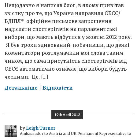
Нещодавно я написав блог, в якому привітав
звістку про те, що Україна направила ОБСЄ/
БДІПЛ* офіційне письмове запрошення
надіслати спостерігачів на парламентські
вибори, що мають відбутися у жовтні 2012 року.
Я був трохи здивований, побачивши, що деякі
коментатори розтлумачили мої слова таким
чином, що сама присутність спостерігачів від
ОБСЄ автоматично означає, що вибори будуть
чесними. Це, […]
on
Детальніше
|
Відповісти
Чи
будуть
жовтневі
19th April 2012
вибори
чесними
by
Leigh Turner
Ambassador to Austria and UK Permanent Representative to
та