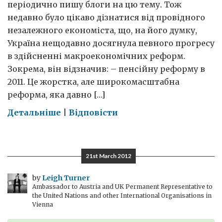
періодично пишу блоги на цю тему. Тож
недавно було цікаво дізнатися від провідного
незалежного економіста, що, на його думку,
Україна нещодавно досягнула певного прогресу
в здійсненні макроекономічних реформ.
Зокрема, він відзначив: – пенсійну реформу в
2011. Це жорстка, але широкомасштабна
реформа, яка давно […]
on
Детальніше
|
Відповісти
Український
економічний
успіх?
21st March 2012
by
Leigh Turner
Ambassador to Austria and UK Permanent Representative to
the United Nations and other International Organisations in
Vienna