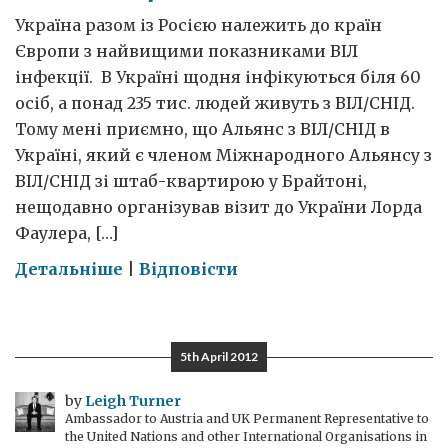
Україна разом із Росією належить до країн
Європи з найвищими показниками ВІЛ
інфекції. В Україні щодня інфікуються біля 60
осіб, а понад 235 тис. людей живуть з ВІЛ/CНІД.
Toму мені приємно, що Альянс з ВІЛ/CНІД в
Україні, який є членом Міжнародного Альянсу з
ВІЛ/CНІД зі штаб-квартирою у Брайтоні,
нещодавно організував візит до України Лорда
Фаулера, […]
on
Детальніше
|
Відповісти
ВІЛ/CНІД
та
програма
5th April 2012
обміну
голок
by
Leigh Turner
Ambassador to Austria and UK Permanent Representative to
в
the United Nations and other International Organisations in