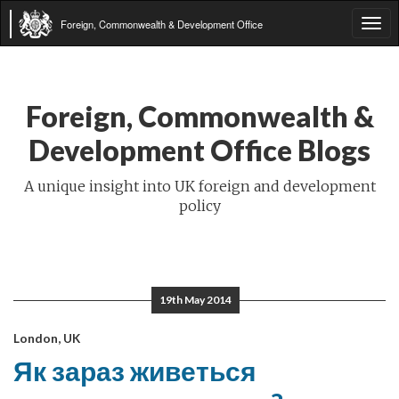
Foreign, Commonwealth & Development Office
Tog
navi
Foreign, Commonwealth &
Development Office Blogs
A unique insight into UK foreign and development
policy
19th May 2014
London, UK
Як зараз живеться