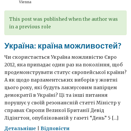
Україні
Vienna
This post was published when the author was
in a previous role
Україна: країна можливостей?
Чи скористається Україна можливістю Євро
2012, яка припадає один раз на покоління, щоб
продемонструвати статус європейської країни?
А як щодо парламентських виборів у жовтні
цього року, які будуть лакмусовим папірцем
демократії в Україні? Ці та інші питання
порушує у своїй резонансній статті Міністр у
справах Європи Великої Британії Девід
Лідінгтон, опублікованій у газеті “День” 5 […]
on
Детальніше
|
Відповісти