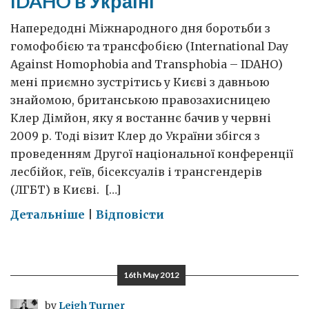
IDAHO в Україні
Напередодні Міжнародного дня боротьби з
гомофобією та трансфобією (International Day
Against Homophobia and Transphobia – IDAHO)
мені приємно зустрітись у Києві з давньою
знайомою, британською правозахисницею
Клер Дімйон, яку я востаннє бачив у червні
2009 р. Тоді візит Клер до України збігся з
проведенням Другої національної конференції
лесбійок, геїв, бісексуалів і трансгендерів
(ЛГБТ) в Києві. […]
on
Детальніше
|
Відповісти
IDAHO
в
Україні
16th May 2012
by
Leigh Turner