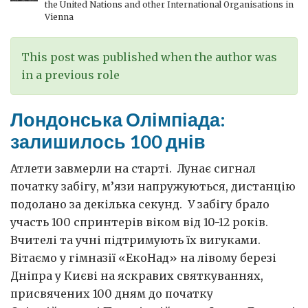
the United Nations and other International Organisations in
справедливими?
Vienna
This post was published when the author was
in a previous role
Лондонська Олімпіада:
залишилось 100 днів
Атлети завмерли на старті. Лунає сигнал
початку забігу, м’язи напружуються, дистанцію
подолано за декілька секунд. У забігу брало
участь 100 спринтерів віком від 10-12 років.
Вчителі та учні підтримують їх вигуками.
Вітаємо у гімназії «ЕкоНад» на лівому березі
Дніпра у Києві на яскравих святкуваннях,
присвячених 100 дням до початку