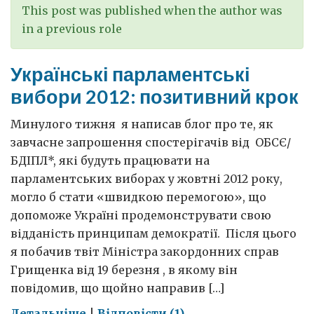
This post was published when the author was
in a previous role
Українські парламентські
вибори 2012: позитивний крок
Минулого тижня я написав блог про те, як
завчасне запрошення спостерігачів від ОБСЄ/
БДІПЛ*, які будуть працювати на
парламентських виборах у жовтні 2012 року,
могло б стати «швидкою перемогою», що
допоможе Україні продемонструвати свою
відданість принципам демократії. Після цього
я побачив твіт Міністра закордонних справ
Грищенка від 19 березня , в якому він
повідомив, що щойно направив […]
on
Детальніше
|
Відповісти (1)