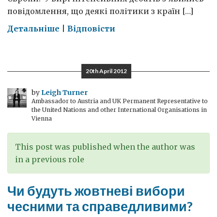
повідомлення, що деякі політики з країн […]
on
Детальніше
|
Відповісти
Футбол
та
політика
20th April 2012
by
Leigh Turner
Ambassador to Austria and UK Permanent Representative to
the United Nations and other International Organisations in
Vienna
This post was published when the author was
in a previous role
Чи будуть жовтневі вибори
чесними та справедливими?