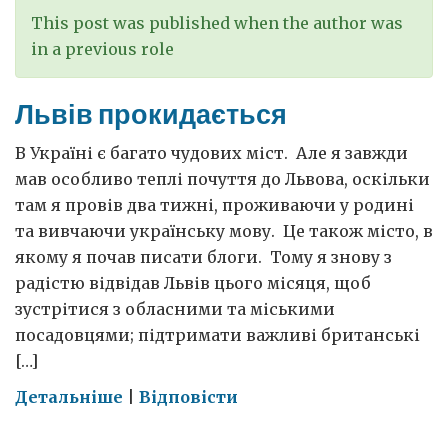
This post was published when the author was
in a previous role
Львів прокидається
В Україні є багато чудових міст. Але я завжди
мав особливо теплі почуття до Львова, оскільки
там я провів два тижні, проживаючи у родині
та вивчаючи українську мову. Це також місто, в
якому я почав писати блоги. Тому я знову з
радістю відвідав Львів цього місяця, щоб
зустрітися з обласними та міськими
посадовцями; підтримати важливі британські
[…]
on
Детальніше
|
Відповісти
Львів