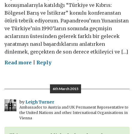
konuşmalarıyla katıldığı “Türkiye ve Kıbrıs:
Bölgesel Barış ve İstikrar” konulu konferanstan
ötürü tebrik ediyorum. Papandreou’nun Yunanistan
ve Türkiye’nin 1990’ların sonunda geçmişin
acılarının üstesinden gelerek farklı bir gelecek
yaratmayı nasıl başardıklarını anlatırken
dinlemek, gerçekten de son derece etkileyici ve […]
on
Read more
|
Reply
Kıbrıs:
Taze
fikirlerin
6th March 2015
zamanı
geldi
by
Leigh Turner
Ambassador to Austria and UK Permanent Representative to
mi?
the United Nations and other International Organisations in
Vienna