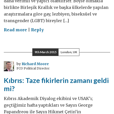
daha verimli ve yapıcı olabilirler. Böyle olmakla
birlikte Birleşik Krallık ve başka ülkelerde yapılan
araştırmalara göre gay, lezbiyen, biseksüel ve
transgender (LGBT) bireyler […]
on
Read more
|
Reply
Sevgi
bir
insan
9th March 2015
London, UK
hakkıdır
by
Richard Moore
FCO Political Director
Kıbrıs: Taze fikirlerin zamanı geldi
mi?
Kıbrıs Akademik Diyalog ekibini ve USAK’ı;
geçtiğimiz hafta yaptıkları ve Sayın George
Papandreou ile Sayın Hikmet Çetin’in