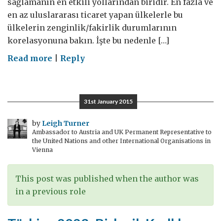
sağlamanın en etkili yollarından biridir. En fazla ve
en az uluslararası ticaret yapan ülkelerle bu
ülkelerin zenginlik/fakirlik durumlarının
korelasyonuna bakın. İşte bu nedenle […]
on
Read more
|
Reply
İstanbul
3.
Havalimanı’nın
31st January 2015
yapımı
ve
by
Leigh Turner
Ambassador to Austria and UK Permanent Representative to
güvenliğinin
the United Nations and other International Organisations in
sağlanması
Vienna
This post was published when the author was
in a previous role