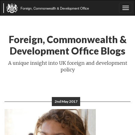
Foreign, Commonwealth & Development Office
Tog
navi
Foreign, Commonwealth &
Development Office Blogs
A unique insight into UK foreign and development
policy
2nd May 2017