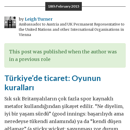
ve
18th February 2015
Türkiye:
İyi
by
Leigh Turner
Ambassador to Austria and UK Permanent Representative to
işler
the United Nations and other International Organisations in
yapmak
Vienna
This post was published when the author was
in a previous role
Türkiye’de ticaret: Oyunun
kuralları
Sık sık Britanyalıların çok fazla spor kaynaklı
metafor kullandığından şikayet edilir. “Ne diyelim,
iyi bir yaşam sürdü” (good innings: başarılıydı ama
neredeyse tükendi anlamında) ya da “kendi düşen
ağlamaz” (a sticky wicket: savunması zor durum