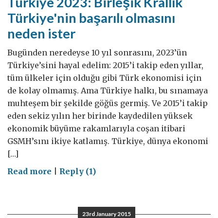
Türkiye 2023: Birleşik Krallık
Türkiye'nin başarılı olmasını
neden ister
Bugünden neredeyse 10 yıl sonrasını, 2023’ün
Türkiye’sini hayal edelim: 2015’i takip eden yıllar,
tüm ülkeler için olduğu gibi Türk ekonomisi için
de kolay olmamış. Ama Türkiye halkı, bu sınamaya
muhteşem bir şekilde göğüs germiş. Ve 2015’i takip
eden sekiz yılın her birinde kaydedilen yüksek
ekonomik büyüme rakamlarıyla coşan itibari
GSMH’sını ikiye katlamış. Türkiye, dünya ekonomi
[…]
on
Read more
|
Reply (1)
Türkiye
2023:
Birleşik
23rd January 2015