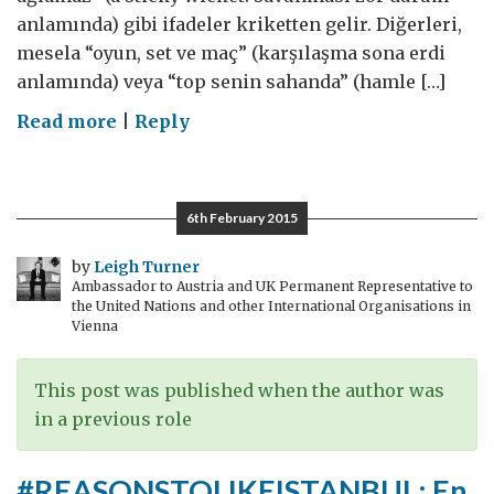
anlamında) gibi ifadeler kriketten gelir. Diğerleri,
mesela “oyun, set ve maç” (karşılaşma sona erdi
anlamında) veya “top senin sahanda” (hamle […]
on
Read more
|
Reply
Türkiye’de
ticaret:
Oyunun
6th February 2015
kuralları
by
Leigh Turner
Ambassador to Austria and UK Permanent Representative to
the United Nations and other International Organisations in
Vienna
This post was published when the author was
in a previous role
#REASONSTOLIKEISTANBUL: En