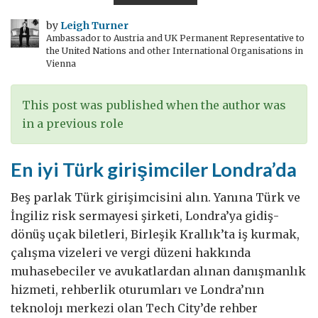
Krallık
Türkiye'nin
by
Leigh Turner
Ambassador to Austria and UK Permanent Representative to
başarılı
the United Nations and other International Organisations in
olmasını
Vienna
neden
ister
This post was published when the author was
in a previous role
En iyi Türk girişimciler Londra’da
Beş parlak Türk girişimcisini alın. Yanına Türk ve
İngiliz risk sermayesi şirketi, Londra’ya gidiş-
dönüş uçak biletleri, Birleşik Krallık’ta iş kurmak,
çalışma vizeleri ve vergi düzeni hakkında
muhasebeciler ve avukatlardan alınan danışmanlık
hizmeti, rehberlik oturumları ve Londra’nın
teknolojı merkezi olan Tech City’de rehber