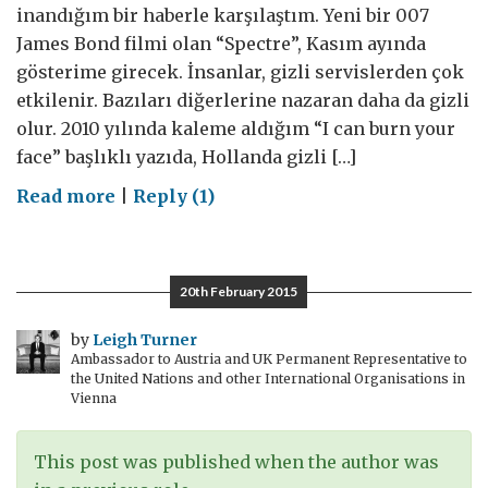
inandığım bir haberle karşılaştım. Yeni bir 007
James Bond filmi olan “Spectre”, Kasım ayında
gösterime girecek. İnsanlar, gizli servislerden çok
etkilenir. Bazıları diğerlerine nazaran daha da gizli
olur. 2010 yılında kaleme aldığım “I can burn your
face” başlıklı yazıda, Hollanda gizli […]
on
Read more
|
Reply (1)
James
Bond,
komplo
20th February 2015
teorileri
ve
by
Leigh Turner
Ambassador to Austria and UK Permanent Representative to
Galler
the United Nations and other International Organisations in
Gizli
Vienna
Servisi
This post was published when the author was