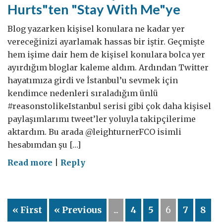
Hurts"ten "Stay With Me"ye
Blog yazarken kişisel konulara ne kadar yer
vereceğinizi ayarlamak hassas bir iştir. Geçmişte
hem işime dair hem de kişisel konulara bolca yer
ayırdığım bloglar kaleme aldım. Ardından Twitter
hayatımıza girdi ve İstanbul’u sevmek için
kendimce nedenleri sıraladığım ünlü
#reasonstolikeIstanbul serisi gibi çok daha kişisel
paylaşımlarımı tweet’ler yoluyla takipçilerime
aktardım. Bu arada @leighturnerFCO isimli
hesabımdan şu […]
on
Read more
|
Reply
Festive
50:
"Every
« First
« Previous
...
4
5
6
7
8
Little