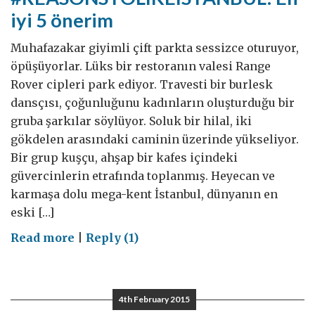
iyi 5 önerim
Muhafazakar giyimli çift parkta sessizce oturuyor,
öpüşüyorlar. Lüks bir restoranın valesi Range
Rover cipleri park ediyor. Travesti bir burlesk
dansçısı, çoğunluğunu kadınların oluşturduğu bir
gruba şarkılar söylüyor. Soluk bir hilal, iki
gökdelen arasındaki caminin üzerinde yükseliyor.
Bir grup kuşçu, ahşap bir kafes içindeki
güvercinlerin etrafında toplanmış. Heyecan ve
karmaşa dolu mega-kent İstanbul, dünyanın en
eski […]
on
Read more
|
Reply (1)
#REASONSTOLIKEISTANBUL:
En
iyi
4th February 2015
5