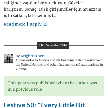
eşliğinde yapılan bir tur ekleyin. Güzelce
karıştırın! Sonuç: Türk girişimciler için muazzam
iş fırsatlarıyla bezenmiş […]
on
Read more
|
Reply (1)
En
iyi
Türk
19th December 2014
girişimciler
Londra’da
by
Leigh Turner
Ambassador to Austria and UK Permanent Representative to
the United Nations and other International Organisations in
Vienna
This post was published when the author was
in a previous role
Festive 50: "Every Little Bit