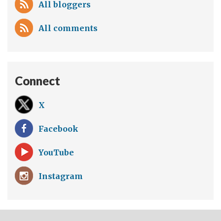
All bloggers
All comments
Connect
X
Facebook
YouTube
Instagram