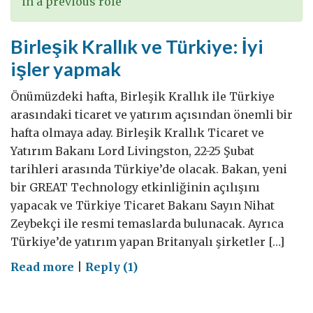
in a previous role
Birleşik Krallık ve Türkiye: İyi
işler yapmak
Önümüzdeki hafta, Birleşik Krallık ile Türkiye
arasındaki ticaret ve yatırım açısından önemli bir
hafta olmaya aday. Birleşik Krallık Ticaret ve
Yatırım Bakanı Lord Livingston, 22-25 Şubat
tarihleri arasında Türkiye’de olacak. Bakan, yeni
bir GREAT Technology etkinliğinin açılışını
yapacak ve Türkiye Ticaret Bakanı Sayın Nihat
Zeybekçi ile resmi temaslarda bulunacak. Ayrıca
Türkiye’de yatırım yapan Britanyalı şirketler […]
on
Read more
|
Reply (1)
Birleşik
Krallık