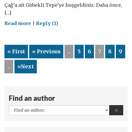
Çağ’a ait Göbekli Tepe’ye hoşgeldiniz. Daha önce,
[…]
on
Read more
|
Reply (1)
Türkiye:
Medeniyet(ler)
Beşiği
« First
« Previous
...
5
6
7
8
9
...
»Next
Find an author
All
Find a
>
authors: