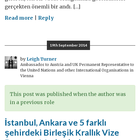
gerçekten önemli bir andı. […]
on
Read more
|
Reply
NATO
Zirvesi'nin
ardından
19th September 2014
by
Leigh Turner
Ambassador to Austria and UK Permanent Representative to
the United Nations and other International Organisations in
Vienna
This post was published when the author was
in a previous role
İstanbul, Ankara ve 5 farklı
şehirdeki Birleşik Krallık Vize