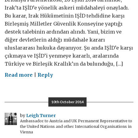
Irak’ta IŞİD’e yönelik askeri müdahaleyi onayladı.
Bu karar, Irak Hükümetinin IŞİD tehdidine karşı
Birleşmiş Milletler Güvenlik Konseyine yaptığı
destek talebinin ardından alındı. Yani, bizim ve
diğer devletlerin aldığı müdahale kararı
uluslararası hukuka dayanıyor. Şu anda IŞİD’e karşı
çıkmaya ve IŞİD’i yenmeye kararlı, aralarında
Türkiye ve Birleşik Krallık’ın da bulunduğu, […]
on
Read more
|
Reply
IŞİD’e
karşı
geniş
10th October 2014
katılımlı
ve
by
Leigh Turner
Ambassador to Austria and UK Permanent Representative to
kapsayıcı
the United Nations and other International Organisations in
bir
Vienna