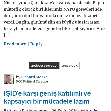
Nisan ayında Çanakkale’de yan yana olacak. Bugün
müttefik olarak birliklerimiz NATO görevlerinde
dünyanın dört bir yanında omuz omuza hizmet
verdi. Bugün, günümüzün en büyük uluslararası
kriziyle mücadelede gene birlikte çalışıyoruz. Ama
[…]
on
Read more
|
Reply
G20
Başkanı
olarak
20th October 2014
London, UK
Türkiye,
benzersiz
by
Richard Moore
FCO Political Director
bir
fırsata
IŞİD’e karşı geniş katılımlı ve
sahip
kapsayıcı bir mücadele lazım
olacak
Britanya Parlementosu, 26 Eylül 2014 tarihinde,