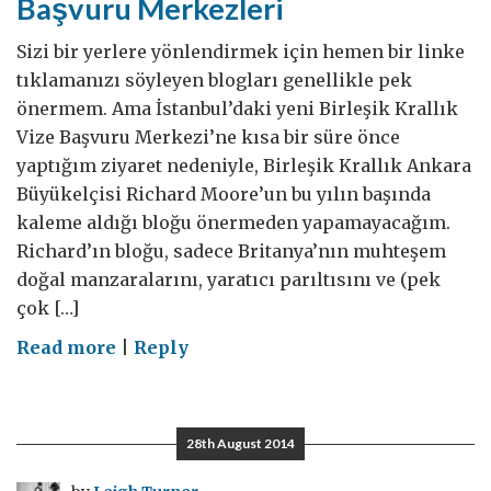
Başvuru Merkezleri
Sizi bir yerlere yönlendirmek için hemen bir linke
tıklamanızı söyleyen blogları genellikle pek
önermem. Ama İstanbul’daki yeni Birleşik Krallık
Vize Başvuru Merkezi’ne kısa bir süre önce
yaptığım ziyaret nedeniyle, Birleşik Krallık Ankara
Büyükelçisi Richard Moore’un bu yılın başında
kaleme aldığı bloğu önermeden yapamayacağım.
Richard’ın bloğu, sadece Britanya’nın muhteşem
doğal manzaralarını, yaratıcı parıltısını ve (pek
çok […]
on
Read more
|
Reply
İstanbul,
Ankara
ve
28th August 2014
5
farklı