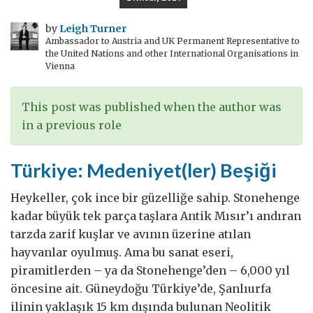
mal
ve
by
Leigh Turner
Ambassador to Austria and UK Permanent Representative to
hizmetleri
the United Nations and other International Organisations in
nasıl
Vienna
finanse
edebilirsiniz?
This post was published when the author was
in a previous role
Türkiye: Medeniyet(ler) Beşiği
Heykeller, çok ince bir güzelliğe sahip. Stonehenge
kadar büyük tek parça taşlara Antik Mısır’ı andıran
tarzda zarif kuşlar ve avının üzerine atılan
hayvanlar oyulmuş. Ama bu sanat eseri,
piramitlerden – ya da Stonehenge’den – 6,000 yıl
öncesine ait. Güneydoğu Türkiye’de, Şanlıurfa
ilinin yaklaşık 15 km dışında bulunan Neolitik