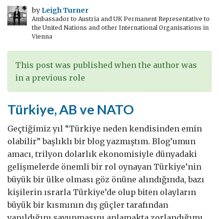
yatırım
by
Leigh Turner
Ambassador to Austria and UK Permanent Representative to
çekmek
the United Nations and other International Organisations in
için
Vienna
ne
yapmalı?
This post was published when the author was
in a previous role
Türkiye, AB ve NATO
Geçtiğimiz yıl “Türkiye neden kendisinden emin
olabilir” başlıklı bir blog yazmıştım. Blog’umun
amacı, trilyon dolarlık ekonomisiyle dünyadaki
gelişmelerde önemli bir rol oynayan Türkiye’nin
büyük bir ülke olması göz önüne alındığında, bazı
kişilerin ısrarla Türkiye’de olup biten olayların
büyük bir kısmının dış güçler tarafından
yapıldığını savunmasını anlamakta zorlandığımı