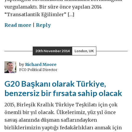
vurgulamaktı. Bir süre önce yapılan 2014
“Transatlantik Eğilimler” […]
on
Read more
|
Reply
Türkiye,
AB
ve
20th November 2014
London, UK
NATO
by
Richard Moore
FCO Political Director
G20 Başkanı olarak Türkiye,
benzersiz bir fırsata sahip olacak
2015, Birleşik Krallık Türkiye Teşkilatı için çok
önemli bir yıl olacak. Ülkelerimiz, yüz yıl önce
savaş alanında düşman saflarındayken
birliklerimizin yaptığı fedakârlıkları anmak için