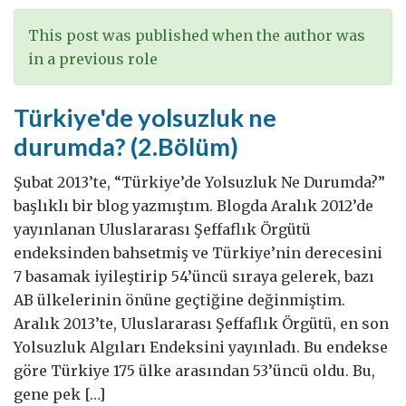
mücadele
lazım
This post was published when the author was
in a previous role
Türkiye'de yolsuzluk ne
durumda? (2.Bölüm)
Şubat 2013’te, “Türkiye’de Yolsuzluk Ne Durumda?”
başlıklı bir blog yazmıştım. Blogda Aralık 2012’de
yayınlanan Uluslararası Şeffaflık Örgütü
endeksinden bahsetmiş ve Türkiye’nin derecesini
7 basamak iyileştirip 54’üncü sıraya gelerek, bazı
AB ülkelerinin önüne geçtiğine değinmiştim.
Aralık 2013’te, Uluslararası Şeffaflık Örgütü, en son
Yolsuzluk Algıları Endeksini yayınladı. Bu endekse
göre Türkiye 175 ülke arasından 53’üncü oldu. Bu,
gene pek […]