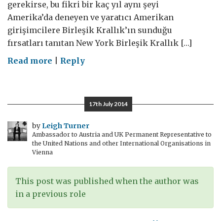
gerekirse, bu fikri bir kaç yıl aynı şeyi
Amerika’da deneyen ve yaratıcı Amerikan
girişimcilere Birleşik Krallık’ın sunduğu
fırsatları tanıtan New York Birleşik Krallık […]
on
Read more
|
Reply
Harika
ödüller
–
17th July 2014
girişimciler
için
by
Leigh Turner
Ambassador to Austria and UK Permanent Representative to
ücretsiz
the United Nations and other International Organisations in
Londra
Vienna
seyahati
This post was published when the author was
in a previous role