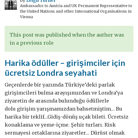
by
Leigh Turner
Ambassador to Austria and UK Permanent Representative to
şehirdeki
the United Nations and other International Organisations in
Birleşik
Vienna
Krallık
Vize
This post was published when the author was
Başvuru
in a previous role
Merkezleri
Harika ödüller – girişimciler için
ücretsiz Londra seyahati
Geçenlerde bir yazımda Türkiye’deki parlak
girişimcileri bulma arayışımızdan ve Londra’ya
ziyaretin de arasında bulunduğu ödüllerle
dolu girişim yarışmamızdan bahsetmiştim… Bu
harika bir teklif…Gidiş-dönüş uçak bileti. Ücretsiz
konaklama ve yeme-içme. Şehir turları. Risk
sermayesi ortaklarına ziyaretler… Dürüst olmak