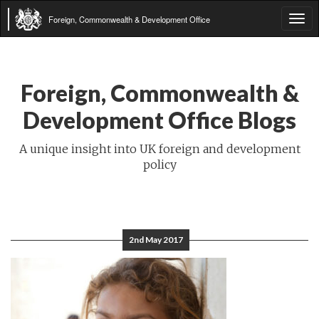
Foreign, Commonwealth & Development Office
Tog
navi
Foreign, Commonwealth &
Development Office Blogs
A unique insight into UK foreign and development
policy
2nd May 2017