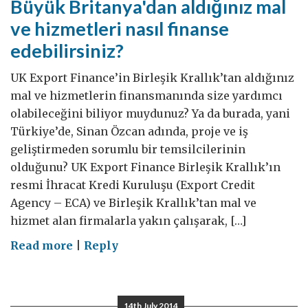
Büyük Britanya'dan aldığınız mal
ve hizmetleri nasıl finanse
edebilirsiniz?
UK Export Finance’in Birleşik Krallık’tan aldığınız
mal ve hizmetlerin finansmanında size yardımcı
olabileceğini biliyor muydunuz? Ya da burada, yani
Türkiye’de, Sinan Özcan adında, proje ve iş
geliştirmeden sorumlu bir temsilcilerinin
olduğunu? UK Export Finance Birleşik Krallık’ın
resmi İhracat Kredi Kuruluşu (Export Credit
Agency – ECA) ve Birleşik Krallık’tan mal ve
hizmet alan firmalarla yakın çalışarak, […]
on
Read more
|
Reply
Büyük
Britanya'dan
aldığınız
14th July 2014