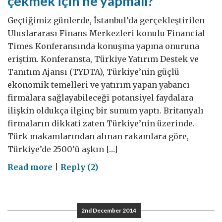
çekmek için ne yapmalı?
Geçtiğimiz günlerde, İstanbul’da gerçekleştirilen
Uluslararası Finans Merkezleri konulu Financial
Times Konferansında konuşma yapma onuruna
eriştim. Konferansta, Türkiye Yatırım Destek ve
Tanıtım Ajansı (TYDTA), Türkiye’nin güçlü
ekonomik temelleri ve yatırım yapan yabancı
firmalara sağlayabileceği potansiyel faydalara
ilişkin oldukça ilginç bir sunum yaptı. Britanyalı
firmaların dikkati zaten Türkiye’nin üzerinde.
Türk makamlarından alınan rakamlara göre,
Türkiye’de 2500’ü aşkın […]
on
Read more
|
Reply (2)
Türkiye'ye
(daha
da
2nd December 2014
fazla)