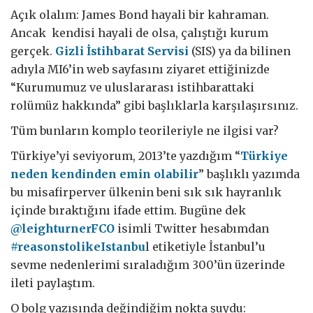
Açık olalım: James Bond hayali bir kahraman.
Ancak kendisi hayali de olsa, çalıştığı kurum
gerçek.
Gizli İstihbarat Servisi
(SIS) ya da bilinen
adıyla MI6’in web sayfasını ziyaret ettiğinizde
“Kurumumuz ve uluslararası istihbarattaki
rolümüz hakkında” gibi başlıklarla karşılaşırsınız.
Tüm bunların komplo teorileriyle ne ilgisi var?
Türkiye’yi seviyorum, 2013’te yazdığım “
Türkiye
neden kendinden emin olabilir
” başlıklı yazımda
bu misafirperver ülkenin beni sık sık hayranlık
içinde bıraktığını ifade ettim. Bugüne dek
@leighturnerFCO
isimli Twitter hesabımdan
#reasonstolikeIstanbu
l etiketiyle İstanbul’u
sevme nedenlerimi sıraladığım 300’ün üzerinde
ileti paylaştım.
O bolg yazısında değindiğim nokta şuydu: