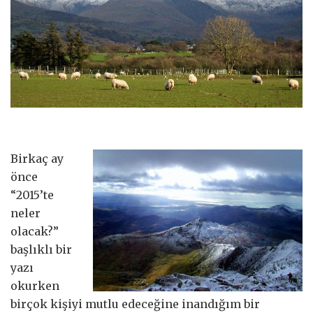
Birkaç ay
önce
“2015’te
neler
olacak?”
başlıklı bir
yazı
okurken
birçok kişiyi mutlu edeceğine inandığım bir