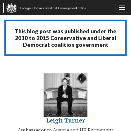
Foreign, Commonwealth & Development Office
Tog
navi
This blog post was published under the
2010 to 2015 Conservative and Liberal
Democrat coalition government
Leigh Turner
Ambassador to Austria and UK Permanent