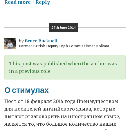
on
Read more
|
Reply
Пересмотр
истории,
или
27th June 2014
Что
скрывается
by
Bruce Bucknell
Former British Deputy High Commissioner Kolkata
за
мифами:
1914
This post was published when the author was
Revisited
in a previous role
О стимулах
Пост от 18 февраля 2014 года Преимуществом
для носителей английского языка, которые
пытаются заговорить на иностранном языке,
является то, что большое количество наших