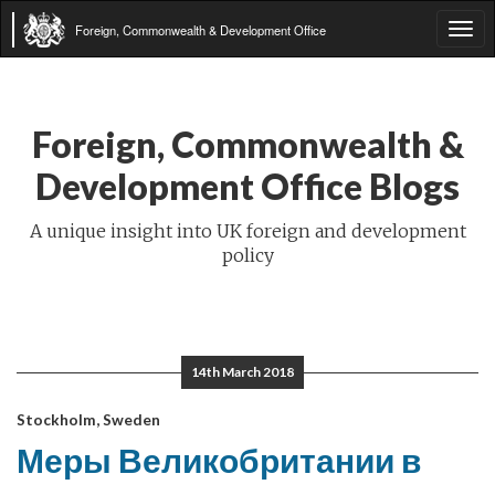
Foreign, Commonwealth & Development Office
Tog
navi
Foreign, Commonwealth &
Development Office Blogs
A unique insight into UK foreign and development
policy
14th March 2018
Stockholm, Sweden
Меры Великобритании в