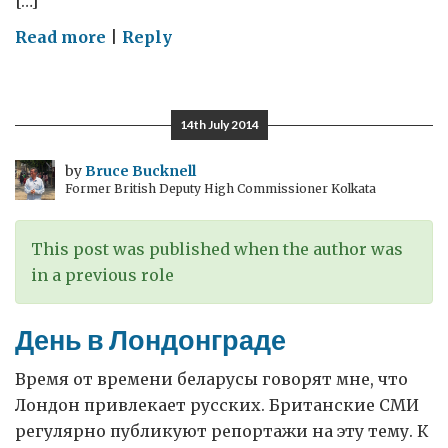
[…]
on
Read more
|
Reply
Где
край
Европы?
14th July 2014
by
Bruce Bucknell
Former British Deputy High Commissioner Kolkata
This post was published when the author was
in a previous role
День в Лондонграде
Время от времени беларусы говорят мне, что
Лондон привлекает русских. Британские СМИ
регулярно публикуют репортажи на эту тему. К