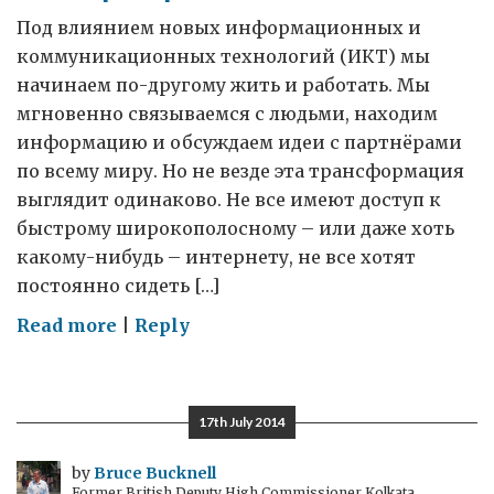
Под влиянием новых информационных и
коммуникационных технологий (ИКТ) мы
начинаем по-другому жить и работать. Мы
мгновенно связываемся с людьми, находим
информацию и обсуждаем идеи с партнёрами
по всему миру. Но не везде эта трансформация
выглядит одинаково. Не все имеют доступ к
быстрому широкополосному – или даже хоть
какому-нибудь – интернету, не все хотят
постоянно сидеть […]
on
Read more
|
Reply
Выбор
образа
жизни
17th July 2014
by
Bruce Bucknell
Former British Deputy High Commissioner Kolkata