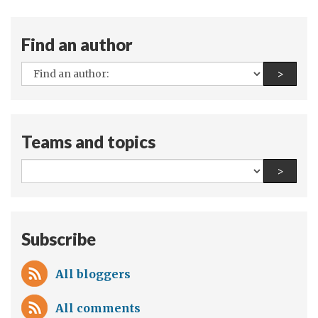
Find an author
All
Find a
>
authors:
Teams and topics
All
Find a
>
teams
and
topics:
Subscribe
All bloggers
All comments