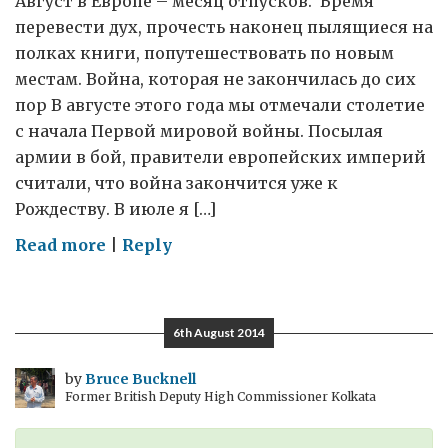
Август в Европе – месяц отпусков. Время
перевести дух, прочесть наконец пылящиеся на
полках книги, попутешествовать по новым
местам. Война, которая не закончилась до сих
пор В августе этого года мы отмечали столетие
с начала Первой мировой войны. Посылая
армии в бой, правители европейских империй
считали, что война закончится уже к
Рождеству. В июле я […]
on
Read more
|
Reply
Ужасы
войны
6th August 2014
by
Bruce Bucknell
Former British Deputy High Commissioner Kolkata