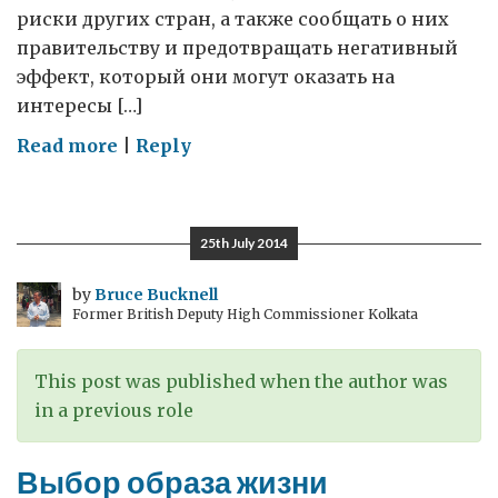
риски других стран, а также сообщать о них
правительству и предотвращать негативный
эффект, который они могут оказать на
интересы […]
on
Read more
|
Reply
Риски,
предпринимательство
и
25th July 2014
инновации
by
Bruce Bucknell
Former British Deputy High Commissioner Kolkata
This post was published when the author was
in a previous role
Выбор образа жизни