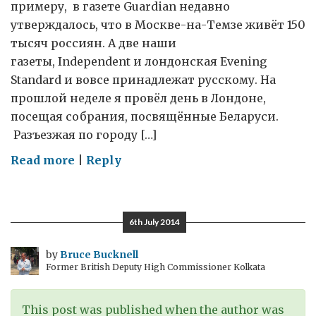
примеру, в газете Guardian недавно
утверждалось, что в Москве-на-Темзе живёт 150
тысяч россиян. А две наши
газеты, Independent и лондонская Evening
Standard и вовсе принадлежат русскому. На
прошлой неделе я провёл день в Лондоне,
посещая собрания, посвящённые Беларуси.
Разъезжая по городу […]
on
Read more
|
Reply
День
в
Лондонграде
6th July 2014
by
Bruce Bucknell
Former British Deputy High Commissioner Kolkata
This post was published when the author was