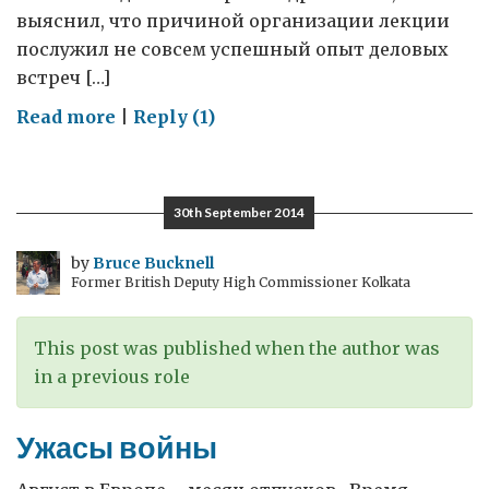
выяснил, что причиной организации лекции
послужил не совсем успешный опыт деловых
встреч […]
on
Read more
|
Reply (1)
По
одёжке
встречают…
30th September 2014
by
Bruce Bucknell
Former British Deputy High Commissioner Kolkata
This post was published when the author was
in a previous role
Ужасы войны