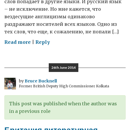
слов попадает в другие языки. И русский язык
– не исключение. Но мне кажется, что
вездесущие англицизмы одинаково
раздражают носителей всех языков. Одно из
тех слов, что еще, к сожалению, не попали […]
on
Read more
|
Reply
О
стимулах
26th June 2014
by
Bruce Bucknell
Former British Deputy High Commissioner Kolkata
This post was published when the author was
in a previous role
Британия литературная