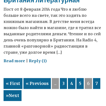
Пост от 8 февраля 2014 года Что я люблю
больше всего на свете, так это ходить по
книжным магазинам. В детстве меня всегда
можно было найти в магазине, где я тратил все
выданные родителями деньги. Чтение и по сей
день очень популярно в Британии. На Radio 4,
главной «разговорной» радиостанции в
стране, уже долгое время […]
on
Read more
|
Reply (1)
Британия
литературная
« First
« Previous
...
3
4
5
6
7
»Next