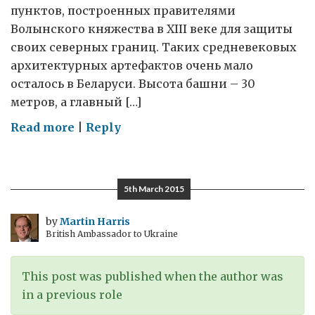
пунктов, построенных правителями
Волынского княжества в XIII веке для защиты
своих северных границ. Таких средневековых
архитектурных артефактов очень мало
осталось в Беларуси. Высота башни – 30
метров, а главный […]
on
Read more
|
Reply
Краеведение
5th March 2015
by
Martin Harris
British Ambassador to Ukraine
This post was published when the author was
in a previous role