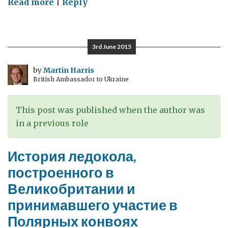
on
Read more
|
Reply
Налогоплательщики
3rd June 2015
by
Martin Harris
British Ambassador to Ukraine
This post was published when the author was
in a previous role
История ледокола,
построенного в
Великобритании и
принимавшего участие в
Полярных конвоях