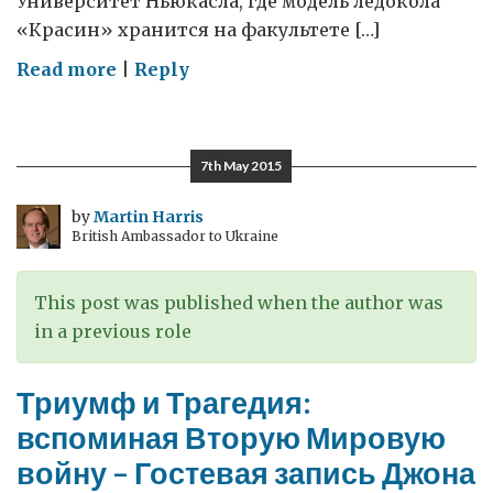
Университет Ньюкасла, где модель ледокола
«Красин» хранится на факультете […]
on
Read more
|
Reply
История
ледокола,
построенного
7th May 2015
в
Великобритании
by
Martin Harris
British Ambassador to Ukraine
и
принимавшего
участие
This post was published when the author was
в
in a previous role
Полярных
конвоях
Триумф и Трагедия:
вспоминая Вторую Мировую
войну – Гостевая запись Джона