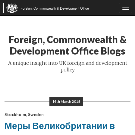
Foreign, Commonwealth & Development Office
Tog
navi
Foreign, Commonwealth &
Development Office Blogs
A unique insight into UK foreign and development
policy
14th March 2018
Stockholm, Sweden
Меры Великобритании в