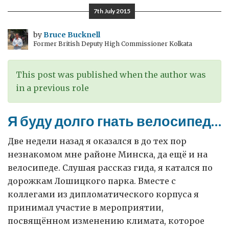
британском
7th July 2015
научном
сотрудничестве
by
Bruce Bucknell
Former British Deputy High Commissioner Kolkata
This post was published when the author was
in a previous role
Я буду долго гнать велосипед…
Две недели назад я оказался в до тех пор
незнакомом мне районе Минска, да ещё и на
велосипеде. Слушая рассказ гида, я катался по
дорожкам Лошицкого парка. Вместе с
коллегами из дипломатического корпуса я
принимал участие в мероприятии,
посвящённом изменению климата, которое