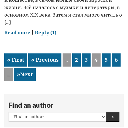
юношестве, в самом начале своей взрослой
жизни. Всё началось с музыки и литературы, в
основном XIX века. Затем я стал много читать о
[…]
on
Read more
|
Reply (1)
Возможности,
которые
дают
« First
« Previous
...
2
3
4
5
6
книги
...
»Next
Find an author
All
Find a
>
authors: