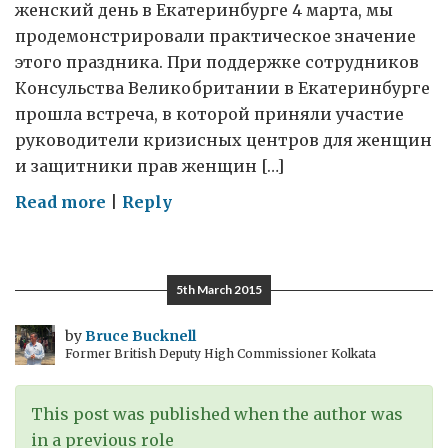
женский день в Екатеринбурге 4 марта, мы
продемонстрировали практическое значение
этого праздника. При поддержке сотрудников
Консульства Великобритании в Екатеринбурге
прошла встреча, в которой приняли участие
руководители кризисных центров для женщин
и защитники прав женщин […]
on
Read more
|
Reply
Международный
женский
день:
5th March 2015
вместе
против
by
Bruce Bucknell
Former British Deputy High Commissioner Kolkata
семейно-
бытового
насилия
This post was published when the author was
in a previous role