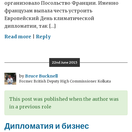
организовало Посольство Франции. Именно
французам выпала честь устроить
Европейский День климатической
дипломатии, так […]
on
Read more
|
Reply
Я
буду
долго
22nd June 2015
гнать
велосипед…
by
Bruce Bucknell
Former British Deputy High Commissioner Kolkata
This post was published when the author was
in a previous role
Дипломатия и бизнес