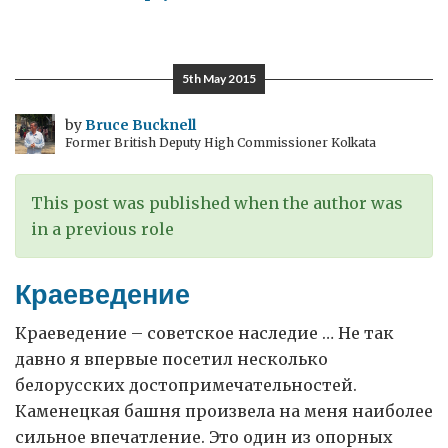
Триумф
и
Трагедия:
5th May 2015
вспоминая
Вторую
by
Bruce Bucknell
Former British Deputy High Commissioner Kolkata
Мировую
войну
–
This post was published when the author was
Гостевая
in a previous role
запись
Джона
Краеведение
Шарпа,
Генерального
Краеведение – советское наследие … Не так
консула
давно я впервые посетил несколько
Великобритании
белорусских достопримечательностей.
в
Каменецкая башня произвела на меня наиболее
Екатеринбурге
сильное впечатление. Это один из опорных