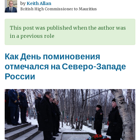
достижения
by
Keith Allan
British High Commissioner to Mauritius
в
области
синхротронного
This post was published when the author was
излучения
in a previous role
помогают
сохранять
Как День поминовения
наше
отмечался на Северо-Западе
историческое
России
наследие