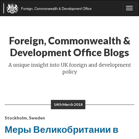
Foreign, Commonwealth & Development Office
Tog
navi
Foreign, Commonwealth &
Development Office Blogs
A unique insight into UK foreign and development
policy
14th March 2018
Stockholm, Sweden
Меры Великобритании в