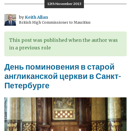
поминовения
12th November 2015
отмечался
на
by
Keith Allan
British High Commissioner to Mauritius
Северо-
Западе
России
This post was published when the author was
in a previous role
День поминовения в старой
англиканской церкви в Санкт-
Петербурге