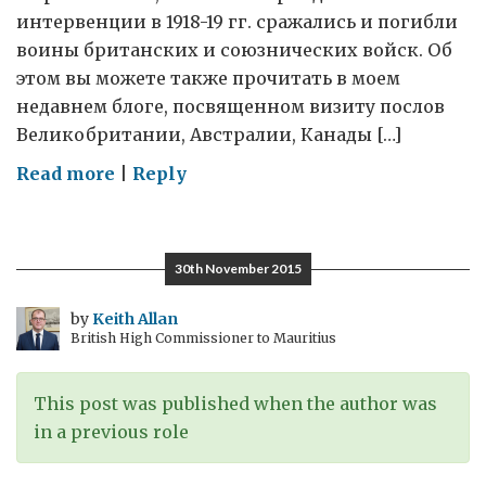
интервенции в 1918-19 гг. сражались и погибли
воины британских и союзнических войск. Об
этом вы можете также прочитать в моем
недавнем блоге, посвященном визиту послов
Великобритании, Австралии, Канады […]
on
Read more
|
Reply
День
поминовения
в
30th November 2015
Архангельске
by
Keith Allan
British High Commissioner to Mauritius
This post was published when the author was
in a previous role