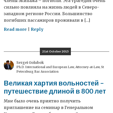
члены экипажа – погибли. Эта трагедия очень
сильно повлияла на жизнь людей в Северо-
западном регионе России. Большинство
погибших пассажиров проживали в […]
on
Read more
|
Reply
Визит
в
Псков:
21st October 2015
контакты
между
Sergei Golubok
Ph.D. International and European Law, Attorney-at-Law, St
людьми
Petersburg Bar Association
в
Великая хартия вольностей –
трудные
времена
путешествие длиной в 800 лет
Мне было очень приятно получить
приглашение на семинар в Генеральном