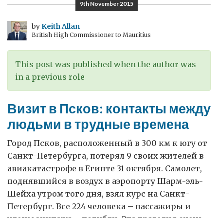
9th November 2015
старой
англиканской
by
Keith Allan
British High Commissioner to Mauritius
церкви
в
Санкт-
This post was published when the author was
Петербурге
in a previous role
Визит в Псков: контакты между
людьми в трудные времена
Город Псков, расположенный в 300 км к югу от
Санкт-Петербурга, потерял 9 своих жителей в
авиакатастрофе в Египте 31 октября. Самолет,
поднявшийся в воздух в аэропорту Шарм-эль-
Шейха утром того дня, взял курс на Санкт-
Петербург. Все 224 человека – пассажиры и