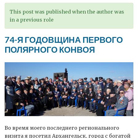
в
800
This post was published when the author was
лет
in a previous role
74-Я ГОДОВЩИНА ПЕРВОГО
ПОЛЯРНОГО КОНВОЯ
Во время моего последнего регионального
визита я посетил Архангельск, город с богатой