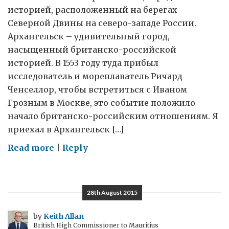
историей, расположенный на берегах
Северной Двины на северо-западе России.
Архангельск – удивительный город,
насыщенный британско-российской
историей. В 1553 году туда прибыл
исследователь и мореплаватель Ричард
Ченселлор, чтобы встретиться с Иваном
Грозным в Москве, это событие положило
начало британско-российским отношениям. Я
приехал в Архангельск […]
on
Read more
|
Reply
74-
Я
ГОДОВЩИНА
28th August 2015
ПЕРВОГО
ПОЛЯРНОГО
by
Keith Allan
British High Commissioner to Mauritius
КОНВОЯ