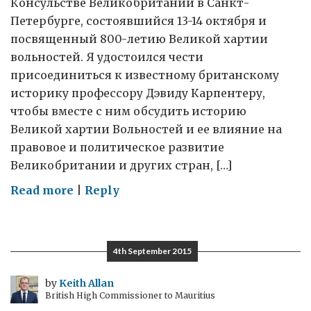
Консульстве Великобритании в Санкт-
Петербурге, состоявшийся 13-14 октября и
посвященный 800-летию Великой хартии
вольностей. Я удостоился чести
присоединиться к известному британскому
историку профессору Дэвиду Карпентеру,
чтобы вместе с ним обсудить историю
Великой хартии Вольностей и ее влияние на
правовое и политическое развитие
Великобритании и других стран, […]
on
Read more
|
Reply
Великая
хартия
вольностей
4th September 2015
–
путешествие
by
Keith Allan
British High Commissioner to Mauritius
длиной