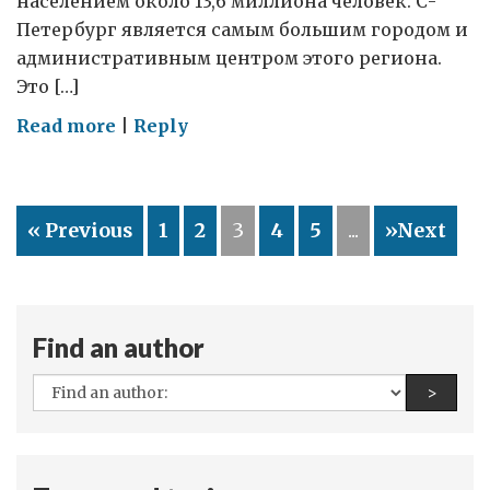
населением около 13,6 миллиона человек. С-
Петербург является самым большим городом и
административным центром этого региона.
Это […]
on
Read more
|
Reply
Мой
визит
в
« Previous
1
2
3
4
5
...
»Next
Великий
Новгород
Find an author
All
Find a
>
authors: