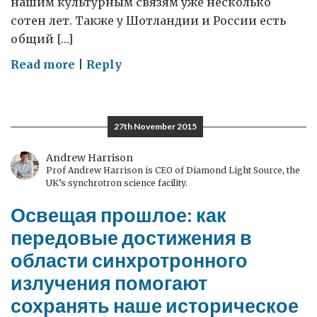
нашим культурным связям уже несколько
сотен лет. Также у Шотландии и России есть
общий […]
on
Read more
|
Reply
День
Святого
Андрея
27th November 2015
в
России
Andrew Harrison
Prof Andrew Harrison is CEO of Diamond Light Source, the
UK’s synchrotron science facility.
Освещая прошлое: как
передовые достижения в
области синхротронного
излучения помогают
сохранять наше историческое