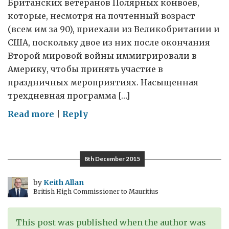
Британских ветеранов Полярных конвоев,
которые, несмотря на почтенный возраст
(всем им за 90), приехали из Великобритании и
США, поскольку двое из них после окончания
Второй мировой войны иммигрировали в
Америку, чтобы принять участие в
праздничных мероприятиях. Насыщенная
трехдневная программа […]
on
Read more
|
Reply
20-
летний
юбилей
8th December 2015
Российского
клуба
by
Keith Allan
British High Commissioner to Mauritius
«Полярный
конвой»
This post was published when the author was