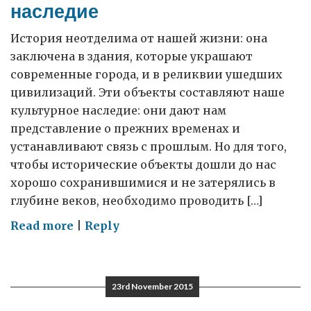
наследие
История неотделима от нашей жизни: она
заключена в здания, которые украшают
современные города, и в реликвии ушедших
цивилизаций. Эти объекты составляют наше
культурное наследие: они дают нам
представление о прежних временах и
устанавливают связь с прошлым. Но для того,
чтобы исторические объекты дошли до нас
хорошо сохранившимися и не затерялись в
глубине веков, необходимо проводить […]
on
Read more
|
Reply
Освещая
прошлое:
как
23rd November 2015
передовые