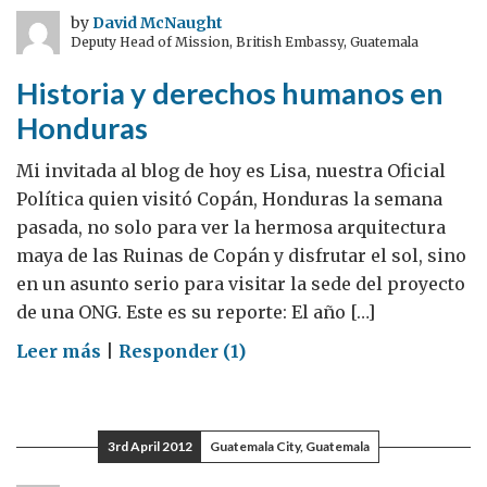
Innovación
by
David McNaught
Deputy Head of Mission, British Embassy, Guatemala
BRE
(Building
Historia y derechos humanos en
Research
Honduras
Establishment
Group)
Mi invitada al blog de hoy es Lisa, nuestra Oficial
Política quien visitó Copán, Honduras la semana
pasada, no solo para ver la hermosa arquitectura
maya de las Ruinas de Copán y disfrutar el sol, sino
en un asunto serio para visitar la sede del proyecto
de una ONG. Este es su reporte: El año […]
on
Leer más
|
Responder (1)
Historia
y
derechos
3rd April 2012
Guatemala City, Guatemala
humanos