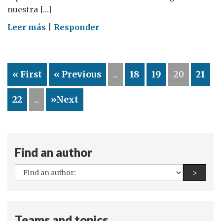
nuestra […]
on
Leer más
|
Responder
Las
islas
Falkland
« First
« Previous
...
18
19
20
21
y
la
22
...
»Next
autodeterminación
Find an author
All
Find a
>
authors:
Teams and topics