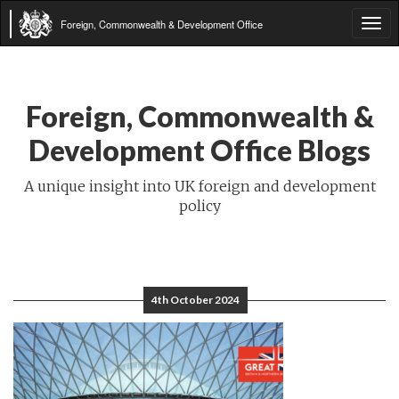
Foreign, Commonwealth & Development Office
Tog
navi
Foreign, Commonwealth &
Development Office Blogs
A unique insight into UK foreign and development
policy
4th October 2024