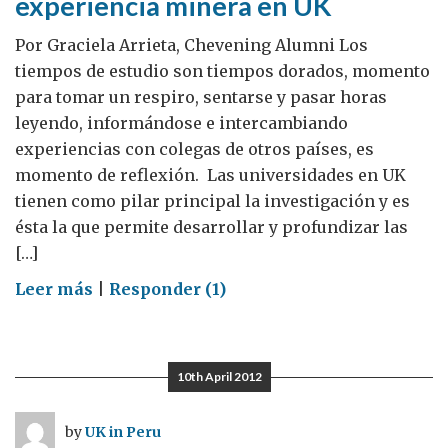
experiencia minera en UK
Por Graciela Arrieta, Chevening Alumni Los
tiempos de estudio son tiempos dorados, momento
para tomar un respiro, sentarse y pasar horas
leyendo, informándose e intercambiando
experiencias con colegas de otros países, es
momento de reflexión. Las universidades en UK
tienen como pilar principal la investigación y es
ésta la que permite desarrollar y profundizar las
[…]
on
Leer más
|
Responder (1)
De
las
aulas
10th April 2012
al
campo,
by
UK in Peru
la