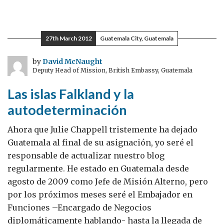
Simon
Fraser
en
27th March 2012
Guatemala City, Guatemala
México
by
David McNaught
Deputy Head of Mission, British Embassy, Guatemala
Las islas Falkland y la
autodeterminación
Ahora que Julie Chappell tristemente ha dejado
Guatemala al final de su asignación, yo seré el
responsable de actualizar nuestro blog
regularmente. He estado en Guatemala desde
agosto de 2009 como Jefe de Misión Alterno, pero
por los próximos meses seré el Embajador en
Funciones –Encargado de Negocios
diplomáticamente hablando- hasta la llegada de