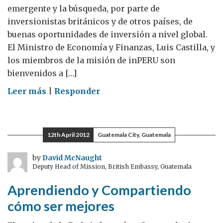
emergente y la búsqueda, por parte de
inversionistas británicos y de otros países, de
buenas oportunidades de inversión a nivel global.
El Ministro de Economía y Finanzas, Luis Castilla, y
los miembros de la misión de inPERU son
bienvenidos a […]
on
Leer más
|
Responder
Visita
de
inPERU
12th April 2012
Guatemala City, Guatemala
a
Londres:
by
David McNaught
Deputy Head of Mission, British Embassy, Guatemala
El
Perú
Aprendiendo y Compartiendo
en
cómo ser mejores
la
cancha