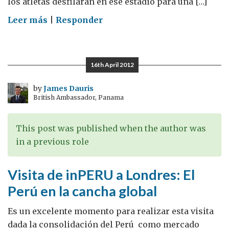
los atletas desfilarán en ese estadio para una […]
on
Leer más
|
Responder
Guatemaltecos
van
por
16th April 2012
el
Oro:
by
James Dauris
British Ambassador, Panama
a
100
días
This post was published when the author was
de
in a previous role
iniciar
Visita de inPERU a Londres: El
Perú en la cancha global
Es un excelente momento para realizar esta visita
dada la consolidación del Perú como mercado