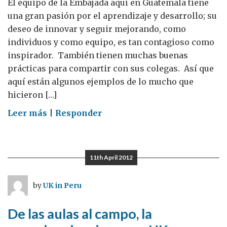
El equipo de la Embajada aquí en Guatemala tiene
global
una gran pasión por el aprendizaje y desarrollo; su
deseo de innovar y seguir mejorando, como
individuos y como equipo, es tan contagioso como
inspirador. También tienen muchas buenas
prácticas para compartir con sus colegas. Así que
aquí están algunos ejemplos de lo mucho que
hicieron […]
on
Leer más
|
Responder
Aprendiendo
y
Compartiendo
11th April 2012
cómo
ser
by
UK in Peru
mejores
De las aulas al campo, la