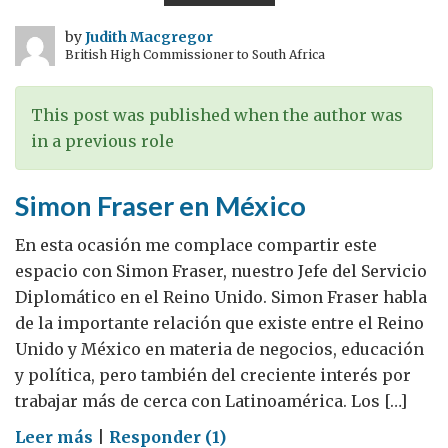
y
soluciones
by
Judith Macgregor
British High Commissioner to South Africa
rentables
y
de
This post was published when the author was
bajas
in a previous role
emisiones
de
Simon Fraser en México
carbono
En esta ocasión me complace compartir este
espacio con Simon Fraser, nuestro Jefe del Servicio
Diplomático en el Reino Unido. Simon Fraser habla
de la importante relación que existe entre el Reino
Unido y México en materia de negocios, educación
y política, pero también del creciente interés por
trabajar más de cerca con Latinoamérica. Los […]
on
Leer más
|
Responder (1)