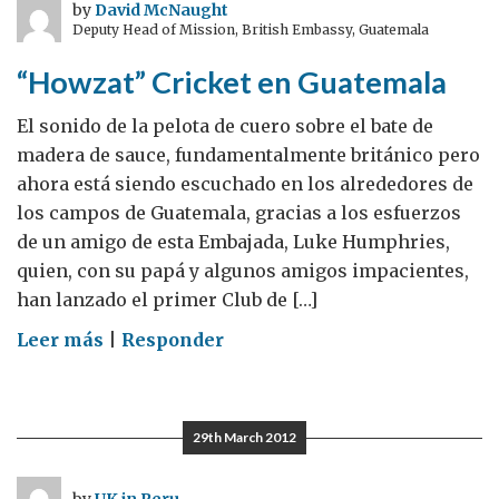
en
by
David McNaught
Deputy Head of Mission, British Embassy, Guatemala
Honduras
“Howzat” Cricket en Guatemala
El sonido de la pelota de cuero sobre el bate de
madera de sauce, fundamentalmente británico pero
ahora está siendo escuchado en los alrededores de
los campos de Guatemala, gracias a los esfuerzos
de un amigo de esta Embajada, Luke Humphries,
quien, con su papá y algunos amigos impacientes,
han lanzado el primer Club de […]
on
Leer más
|
Responder
“Howzat”
Cricket
en
29th March 2012
Guatemala