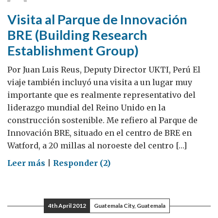
experiencia
Visita al Parque de Innovación
minera
BRE (Building Research
en
Establishment Group)
UK
Por Juan Luis Reus, Deputy Director UKTI, Perú El
viaje también incluyó una visita a un lugar muy
importante que es realmente representativo del
liderazgo mundial del Reino Unido en la
construcción sostenible. Me refiero al Parque de
Innovación BRE, situado en el centro de BRE en
Watford, a 20 millas al noroeste del centro […]
on
Leer más
|
Responder (2)
Visita
al
Parque
4th April 2012
Guatemala City, Guatemala
de