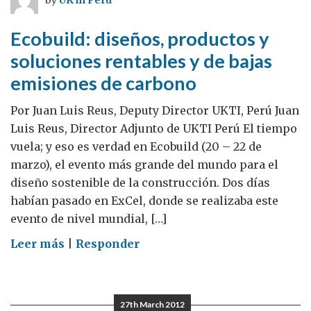
by
UK in Peru
Ecobuild: diseños, productos y
soluciones rentables y de bajas
emisiones de carbono
Por Juan Luis Reus, Deputy Director UKTI, Perú Juan
Luis Reus, Director Adjunto de UKTI Perú El tiempo
vuela; y eso es verdad en Ecobuild (20 – 22 de
marzo), el evento más grande del mundo para el
diseño sostenible de la construcción. Dos días
habían pasado en ExCel, donde se realizaba este
evento de nivel mundial, […]
on
Leer más
|
Responder
Ecobuild:
diseños,
productos
27th March 2012