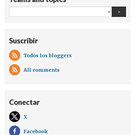
All
Find a
>
teams
and
topics:
Suscribir
Todos los bloggers
All comments
Conectar
X
Facebook