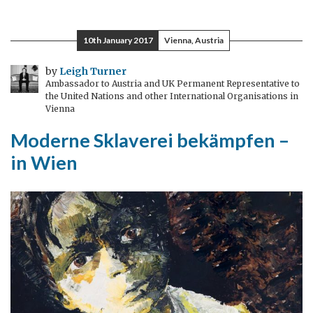
britische
Universitäten
10th January 2017
Vienna, Austria
so
attraktiv
by
Leigh Turner
Ambassador to Austria and UK Permanent Representative to
für
the United Nations and other International Organisations in
internationale
Vienna
Studierende
Moderne Sklaverei bekämpfen –
sind
in Wien