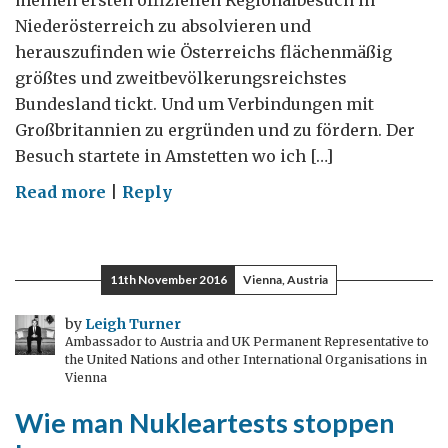
Niederösterreich zu absolvieren und
herauszufinden wie Österreichs flächenmäßig
größtes und zweitbevölkerungsreichstes
Bundesland tickt. Und um Verbindungen mit
Großbritannien zu ergründen und zu fördern. Der
Besuch startete in Amstetten wo ich […]
on
Read more
|
Reply
Österreichische
und
britische
11th November 2016
Vienna, Austria
Schaltzentralen
by
Leigh Turner
Ambassador to Austria and UK Permanent Representative to
the United Nations and other International Organisations in
Vienna
Wie man Nukleartests stoppen