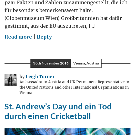
paar Fakten und Zahlen zusammengestellt, die ich
für besonders bemerkenswert halte.
(Globenmuseum Wien) Großbritannien hat dafür
gestimmt, aus der EU auszutreten, […]
on
Read more
|
Reply
#GlobalBritain:
einige
bemerkenswerte
30th November 2016
Vienna, Austria
Statistiken
by
Leigh Turner
Ambassador to Austria and UK Permanent Representative to
the United Nations and other International Organisations in
Vienna
St. Andrew’s Day und ein Tod
durch einen Cricketball