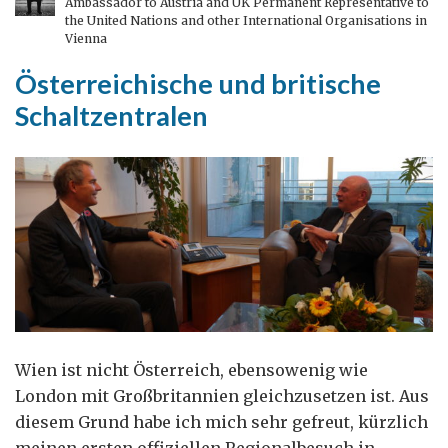
Ambassador to Austria and UK Permanent Representative to
lebenden
the United Nations and other International Organisations in
Tieren
Vienna
und
Österreichische und britische
Pflanzen
Schaltzentralen
bekämpfen
Wien ist nicht Österreich, ebensowenig wie
London mit Großbritannien gleichzusetzen ist. Aus
diesem Grund habe ich mich sehr gefreut, kürzlich
meinen ersten offiziellen Regionalbesuch in