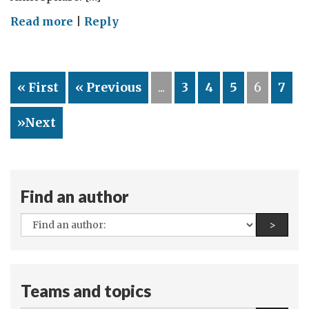
on
Read more
|
Reply
Wie
man
Nukleartests
« First
« Previous
...
3
4
5
6
7
stoppen
kann
»Next
Find an author
All
Find a
>
authors:
Teams and topics