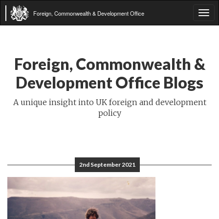
Foreign, Commonwealth & Development Office
Tog
navi
Foreign, Commonwealth &
Development Office Blogs
A unique insight into UK foreign and development
policy
2nd September 2021