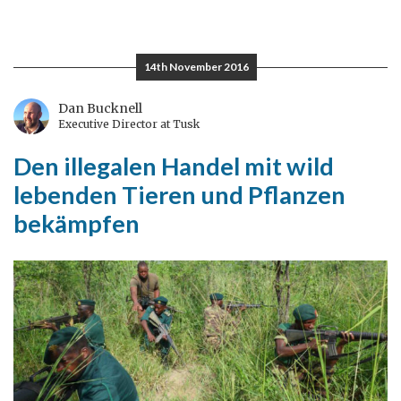
St.
Andrew’s
Day
14th November 2016
und
ein
Dan Bucknell
Executive Director at Tusk
Tod
durch
Den illegalen Handel mit wild
einen
lebenden Tieren und Pflanzen
Cricketball
bekämpfen