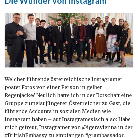
Die Wunder von Instagram
Universitäten
und
internationale
Austauschmöglichkeiten?
Welcher führende österreichische Instagramer
postet Fotos von einer Person in gelber
Regenjacke? Neulich hatte ich in der Botschaft eine
Gruppe zumeist jüngerer Österreicher zu Gast, die
führende Accounts in sozialen Medien wie
Instagram haben – auf Instagramesisch also: Habe
mich gefreut, Instagramer von @igersvienna in der
#BritishEmbassy zu empfangen #grambassador.