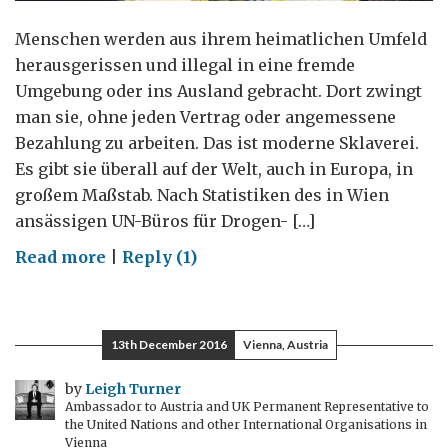
Menschen werden aus ihrem heimatlichen Umfeld
herausgerissen und illegal in eine fremde
Umgebung oder ins Ausland gebracht. Dort zwingt
man sie, ohne jeden Vertrag oder angemessene
Bezahlung zu arbeiten. Das ist moderne Sklaverei.
Es gibt sie überall auf der Welt, auch in Europa, in
großem Maßstab. Nach Statistiken des in Wien
ansässigen UN-Büros für Drogen- […]
on
Read more
|
Reply (1)
Moderne
Sklaverei
bekämpfen
13th December 2016
Vienna, Austria
–
in
by
Leigh Turner
Ambassador to Austria and UK Permanent Representative to
Wien
the United Nations and other International Organisations in
Vienna