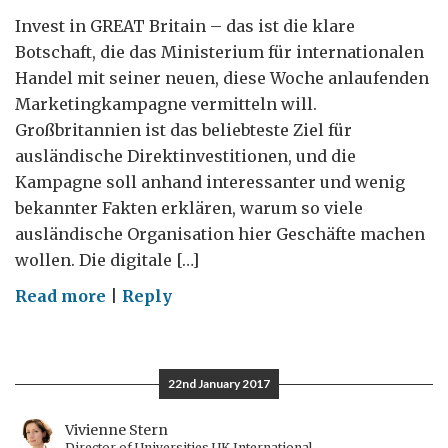
Invest in GREAT Britain – das ist die klare
Botschaft, die das Ministerium für internationalen
Handel mit seiner neuen, diese Woche anlaufenden
Marketingkampagne vermitteln will.
Großbritannien ist das beliebteste Ziel für
ausländische Direktinvestitionen, und die
Kampagne soll anhand interessanter und wenig
bekannter Fakten erklären, warum so viele
ausländische Organisation hier Geschäfte machen
wollen. Die digitale […]
on
Read more
|
Reply
Großbritannien
auf
Platz
22nd January 2017
1
bei
Vivienne Stern
Director of Universities UK International