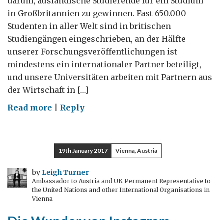
darum, ausländische Studierende für ein Studium
in Großbritannien zu gewinnen. Fast 650.000
Studenten in aller Welt sind in britischen
Studiengängen eingeschrieben, an der Hälfte
unserer Forschungsveröffent­lichungen ist
mindestens ein internationaler Partner beteiligt,
und unsere Universitäten arbeiten mit Partnern aus
der Wirtschaft in […]
on
Read more
|
Reply
Was
bringt
das
19th January 2017
Vienna, Austria
Jahr
2017
by
Leigh Turner
Ambassador to Austria and UK Permanent Representative to
für
the United Nations and other International Organisations in
die
Vienna
britischen