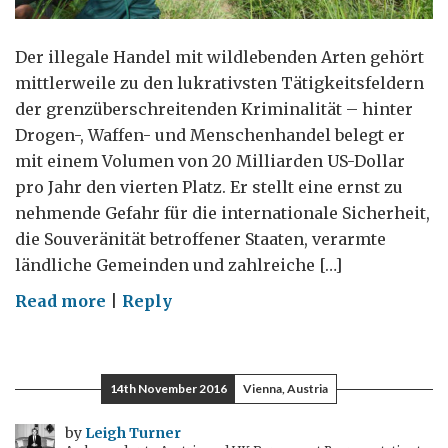
Der illegale Handel mit wildlebenden Arten gehört
mittlerweile zu den lukrativsten Tätigkeitsfeldern
der grenzüberschreitenden Kriminalität – hinter
Drogen-, Waffen- und Menschenhandel belegt er
mit einem Volumen von 20 Milliarden US-Dollar
pro Jahr den vierten Platz. Er stellt eine ernst zu
nehmende Gefahr für die internationale Sicherheit,
die Souveränität betroffener Staaten, verarmte
ländliche Gemeinden und zahlreiche […]
on
Read more
|
Reply
Den
illegalen
Handel
14th November 2016
Vienna, Austria
mit
wild
by
Leigh Turner