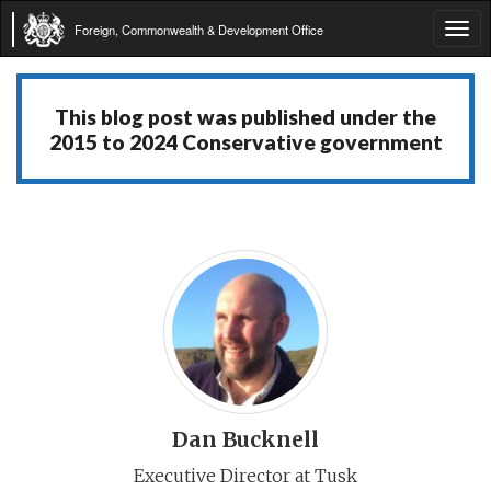
Foreign, Commonwealth & Development Office
Tog
navi
This blog post was published under the
2015 to 2024 Conservative government
Dan Bucknell
Executive Director at Tusk