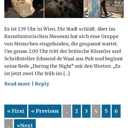
Es ist 1.59 Uhr in Wien. Die Stadt schläft. Aber im
Kunsthistorischen Museum hat sich eine Gruppe
von Menschen eingefunden, die gespannt wartet.
Um genau 2.00 Uhr tritt der britische Künstler und
Schriftsteller Edmund de Waal ans Pult und beginnt
seine Rede „During the Night“ mit den Worten: „Es
ist jetzt zwei Uhr früh im […]
on
Read more
|
Reply
Erinnerungen
an
Verlorenes
« First
« Previous
...
2
3
4
5
6
–
Edmund
...
»Next