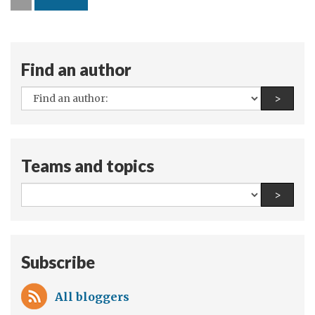
de
Waal
in
Wien
Find an author
All
Find a
>
authors:
Teams and topics
All
Find a
>
teams
and
topics:
Subscribe
All bloggers