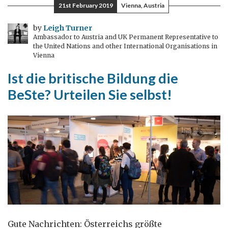
21st February 2019
Vienna, Austria
„dritter
Raum”?
by
Leigh Turner
Ambassador to Austria and UK Permanent Representative to
the United Nations and other International Organisations in
Vienna
Ist die britische Bildung die
BeSte? Urteilen Sie selbst!
Gute Nachrichten: Österreichs größte