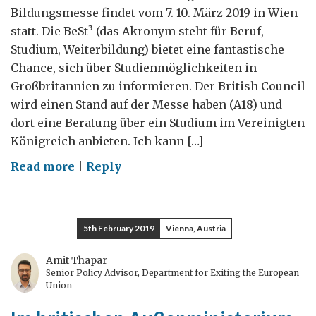
Bildungsmesse findet vom 7.-10. März 2019 in Wien
statt. Die BeSt³ (das Akronym steht für Beruf,
Studium, Weiterbildung) bietet eine fantastische
Chance, sich über Studienmöglichkeiten in
Großbritannien zu informieren. Der British Council
wird einen Stand auf der Messe haben (A18) und
dort eine Beratung über ein Studium im Vereinigten
Königreich anbieten. Ich kann […]
on
Read more
|
Reply
Ist
die
britische
5th February 2019
Vienna, Austria
Bildung
die
Amit Thapar
Senior Policy Advisor, Department for Exiting the European
BeSte?
Union
Urteilen
Sie