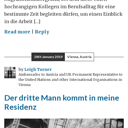
hochrangigen Kollegen im Berufsalltag für eine
bestimmte Zeit begleiten dürfen, um einen Einblick
in die Arbeit […]
on
Read more
|
Reply
Im
britischen
Außenministerium
28th January 2019
Vienna, Austria
hospitieren:
Eine
by
Leigh Turner
Ambassador to Austria and UK Permanent Representative to
Woche
the United Nations and other International Organisations in
in
Vienna
Wien
Der dritte Mann kommt in meine
Residenz