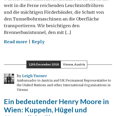
weit in die Ferne reichenden Leuchtstoffröhren
und die mächtigen Förderbänder, die Schutt von
den Tunnelbohrmaschinen an die Oberfläche
transportieren. Wir besichtigen den
Brennerbasistunnel, den mit […]
on
Read more
|
Reply
Der
Brennerbasistunnel,
ein
12th December 2018
Vienna, Austria
technisches
Meisterwerk
by
Leigh Turner
Ambassador to Austria and UK Permanent Representative to
Österreichs
the United Nations and other International Organisations in
Vienna
Ein bedeutender Henry Moore in
Wien: Kuppeln, Hügel und