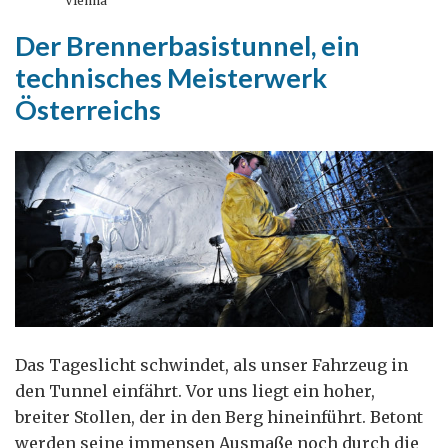
Vienna
und
Der Brennerbasistunnel, ein
Briten
technisches Meisterwerk
in
Österreich
Österreichs
Das Tageslicht schwindet, als unser Fahrzeug in
den Tunnel einfährt. Vor uns liegt ein hoher,
breiter Stollen, der in den Berg hineinführt. Betont
werden seine immensen Ausmaße noch durch die