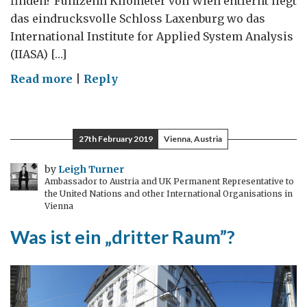
finden? Fünfzehn Kilometer von Wien entfernt liegt
das eindrucksvolle Schloss Laxenburg wo das
International Institute for Applied System Analysis
(IIASA) […]
on
Read more
|
Reply
Wasseraufbereitung,
Krebs
und
27th February 2019
Vienna, Austria
Forschung
in
by
Leigh Turner
Ambassador to Austria and UK Permanent Representative to
Österreich
the United Nations and other International Organisations in
Vienna
Was ist ein „dritter Raum”?