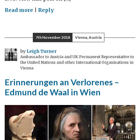
on
Read more
|
Reply
Ein
bedeutender
Henry
7th November 2018
Vienna, Austria
Moore
in
by
Leigh Turner
Ambassador to Austria and UK Permanent Representative to
Wien:
the United Nations and other International Organisations in
Kuppeln,
Vienna
Hügel
Erinnerungen an Verlorenes –
und
Edmund de Waal in Wien
fürsorgliche
Eltern