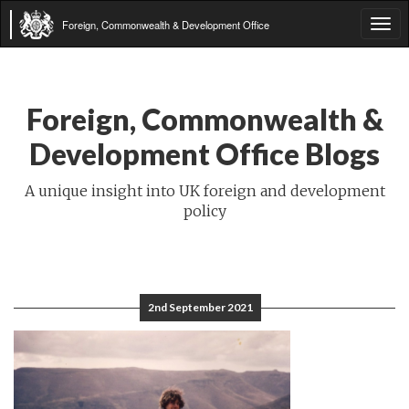
Foreign, Commonwealth & Development Office
Tog
navi
Foreign, Commonwealth &
Development Office Blogs
A unique insight into UK foreign and development
policy
2nd September 2021