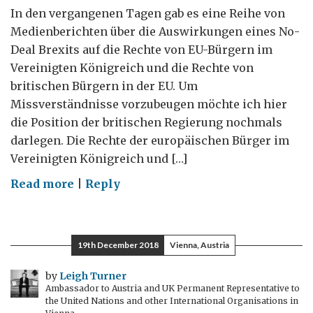
In den vergangenen Tagen gab es eine Reihe von
Medienberichten über die Auswirkungen eines No-
Deal Brexits auf die Rechte von EU-Bürgern im
Vereinigten Königreich und die Rechte von
britischen Bürgern in der EU. Um
Missverständnisse vorzubeugen möchte ich hier
die Position der britischen Regierung nochmals
darlegen. Die Rechte der europäischen Bürger im
Vereinigten Königreich und […]
on
Read more
|
Reply
No
Deal
Brexit:
19th December 2018
Vienna, Austria
EU-
Bürger
by
Leigh Turner
Ambassador to Austria and UK Permanent Representative to
in
the United Nations and other International Organisations in
UK