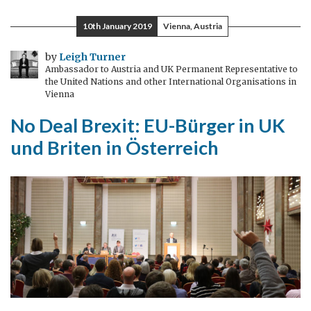
dritte
Mann
10th January 2019
Vienna, Austria
kommt
in
by
Leigh Turner
Ambassador to Austria and UK Permanent Representative to
meine
the United Nations and other International Organisations in
Residenz
Vienna
No Deal Brexit: EU-Bürger in UK
und Briten in Österreich