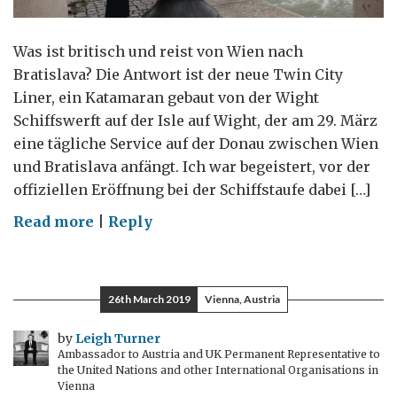
Was ist britisch und reist von Wien nach
Bratislava? Die Antwort ist der neue Twin City
Liner, ein Katamaran gebaut von der Wight
Schiffswerft auf der Isle auf Wight, der am 29. März
eine tägliche Service auf der Donau zwischen Wien
und Bratislava anfängt. Ich war begeistert, vor der
offiziellen Eröffnung bei der Schiffstaufe dabei […]
on
Read more
|
Reply
Von
Wien
nach
26th March 2019
Vienna, Austria
Bratislava
–
by
Leigh Turner
Ambassador to Austria and UK Permanent Representative to
eine
the United Nations and other International Organisations in
sehr
Vienna