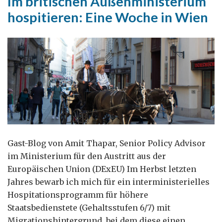
Im britischen Außenministerium
selbst!
hospitieren: Eine Woche in Wien
Gast-Blog von Amit Thapar, Senior Policy Advisor
im Ministerium für den Austritt aus der
Europäischen Union (DExEU) Im Herbst letzten
Jahres bewarb ich mich für ein interministerielles
Hospitationsprogramm für höhere
Staatsbedienstete (Gehaltsstufen 6/7) mit
Migrationshintergrund, bei dem diese einen