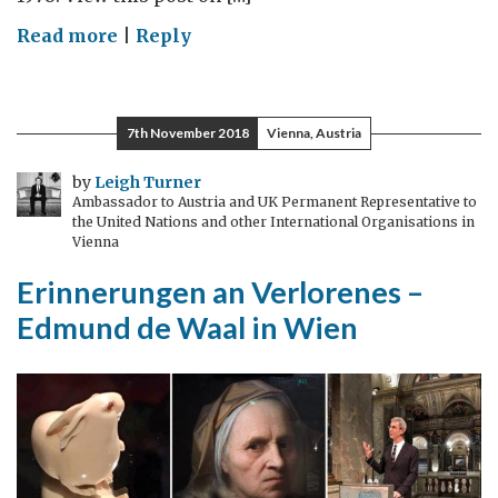
on
Read more
|
Reply
Ein
bedeutender
Henry
7th November 2018
Vienna, Austria
Moore
in
by
Leigh Turner
Ambassador to Austria and UK Permanent Representative to
Wien:
the United Nations and other International Organisations in
Kuppeln,
Vienna
Hügel
Erinnerungen an Verlorenes –
und
Edmund de Waal in Wien
fürsorgliche
Eltern