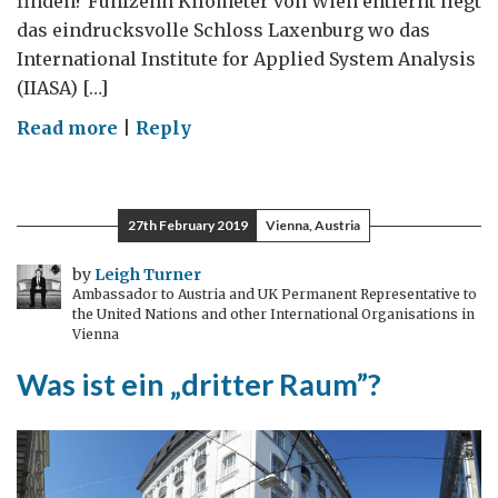
finden? Fünfzehn Kilometer von Wien entfernt liegt
das eindrucksvolle Schloss Laxenburg wo das
International Institute for Applied System Analysis
(IIASA) […]
on
Read more
|
Reply
Wasseraufbereitung,
Krebs
und
27th February 2019
Vienna, Austria
Forschung
in
by
Leigh Turner
Ambassador to Austria and UK Permanent Representative to
Österreich
the United Nations and other International Organisations in
Vienna
Was ist ein „dritter Raum”?