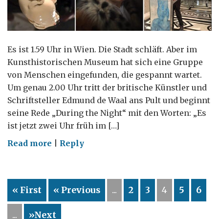
Es ist 1.59 Uhr in Wien. Die Stadt schläft. Aber im
Kunsthistorischen Museum hat sich eine Gruppe
von Menschen eingefunden, die gespannt wartet.
Um genau 2.00 Uhr tritt der britische Künstler und
Schriftsteller Edmund de Waal ans Pult und beginnt
seine Rede „During the Night“ mit den Worten: „Es
ist jetzt zwei Uhr früh im […]
on
Read more
|
Reply
Erinnerungen
an
Verlorenes
« First
« Previous
...
2
3
4
5
6
–
Edmund
...
»Next