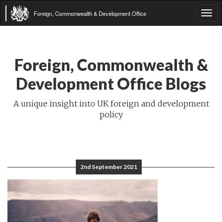
Foreign, Commonwealth & Development Office
Tog
navi
Foreign, Commonwealth &
Development Office Blogs
A unique insight into UK foreign and development
policy
2nd September 2021