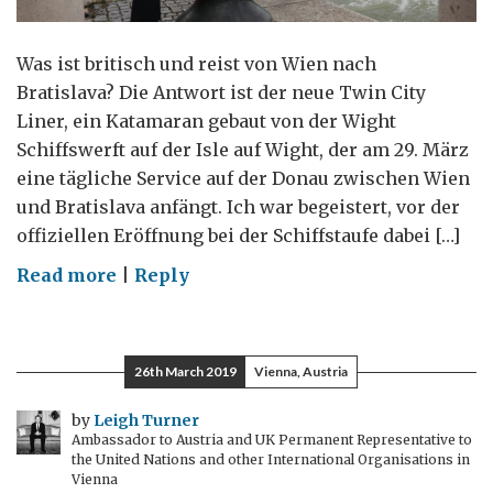
Was ist britisch und reist von Wien nach
Bratislava? Die Antwort ist der neue Twin City
Liner, ein Katamaran gebaut von der Wight
Schiffswerft auf der Isle auf Wight, der am 29. März
eine tägliche Service auf der Donau zwischen Wien
und Bratislava anfängt. Ich war begeistert, vor der
offiziellen Eröffnung bei der Schiffstaufe dabei […]
on
Read more
|
Reply
Von
Wien
nach
26th March 2019
Vienna, Austria
Bratislava
–
by
Leigh Turner
Ambassador to Austria and UK Permanent Representative to
eine
the United Nations and other International Organisations in
sehr
Vienna