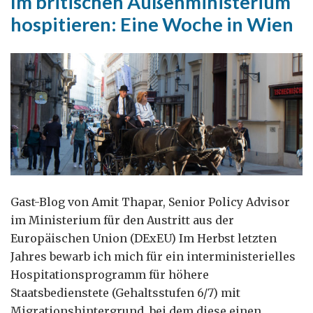
Im britischen Außenministerium
selbst!
hospitieren: Eine Woche in Wien
Gast-Blog von Amit Thapar, Senior Policy Advisor
im Ministerium für den Austritt aus der
Europäischen Union (DExEU) Im Herbst letzten
Jahres bewarb ich mich für ein interministerielles
Hospitationsprogramm für höhere
Staatsbedienstete (Gehaltsstufen 6/7) mit
Migrationshintergrund, bei dem diese einen