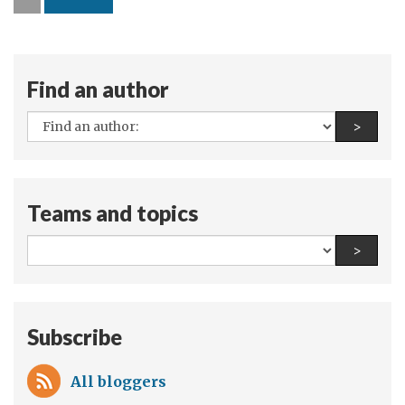
de
Waal
in
Wien
Find an author
All
Find a
>
authors:
Teams and topics
All
Find a
>
teams
and
topics:
Subscribe
All bloggers