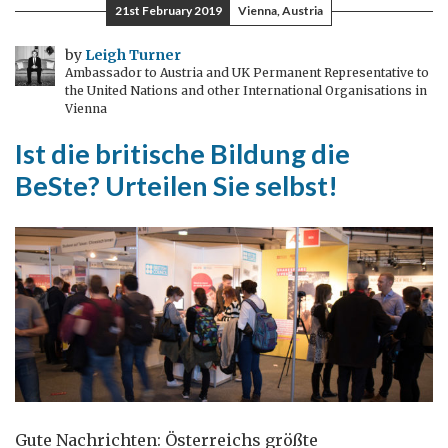
21st February 2019
Vienna, Austria
„dritter
Raum”?
by
Leigh Turner
Ambassador to Austria and UK Permanent Representative to
the United Nations and other International Organisations in
Vienna
Ist die britische Bildung die
BeSte? Urteilen Sie selbst!
Gute Nachrichten: Österreichs größte