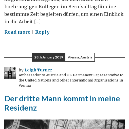
hochrangigen Kollegen im Berufsalltag für eine
bestimmte Zeit begleiten dürfen, um einen Einblick
in die Arbeit […]
on
Read more
|
Reply
Im
britischen
Außenministerium
28th January 2019
Vienna, Austria
hospitieren:
Eine
by
Leigh Turner
Ambassador to Austria and UK Permanent Representative to
Woche
the United Nations and other International Organisations in
in
Vienna
Wien
Der dritte Mann kommt in meine
Residenz