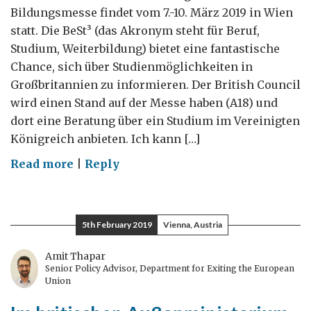
Bildungsmesse findet vom 7.-10. März 2019 in Wien
statt. Die BeSt³ (das Akronym steht für Beruf,
Studium, Weiterbildung) bietet eine fantastische
Chance, sich über Studienmöglichkeiten in
Großbritannien zu informieren. Der British Council
wird einen Stand auf der Messe haben (A18) und
dort eine Beratung über ein Studium im Vereinigten
Königreich anbieten. Ich kann […]
on
Read more
|
Reply
Ist
die
britische
5th February 2019
Vienna, Austria
Bildung
die
Amit Thapar
Senior Policy Advisor, Department for Exiting the European
BeSte?
Union
Urteilen
Sie