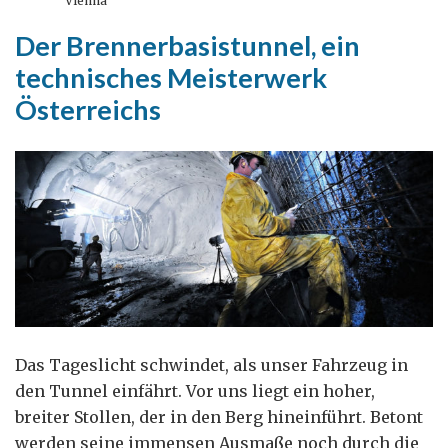
Vienna
und
Der Brennerbasistunnel, ein
Briten
technisches Meisterwerk
in
Österreich
Österreichs
Das Tageslicht schwindet, als unser Fahrzeug in
den Tunnel einfährt. Vor uns liegt ein hoher,
breiter Stollen, der in den Berg hineinführt. Betont
werden seine immensen Ausmaße noch durch die