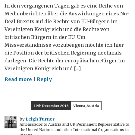
In den vergangenen Tagen gab es eine Reihe von
Medienberichten über die Auswirkungen eines No-
Deal Brexits auf die Rechte von EU-Bürgern im
Vereinigten Königreich und die Rechte von
britischen Bürgern in der EU. Um
Missverständnisse vorzubeugen möchte ich hier
die Position der britischen Regierung nochmals
darlegen. Die Rechte der europäischen Bürger im
Vereinigten Königreich und […]
on
Read more
|
Reply
No
Deal
Brexit:
19th December 2018
Vienna, Austria
EU-
Bürger
by
Leigh Turner
Ambassador to Austria and UK Permanent Representative to
in
the United Nations and other International Organisations in
UK