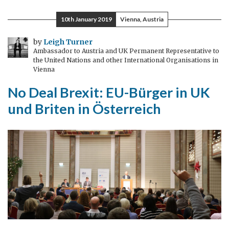
dritte
Mann
10th January 2019
Vienna, Austria
kommt
in
by
Leigh Turner
Ambassador to Austria and UK Permanent Representative to
meine
the United Nations and other International Organisations in
Residenz
Vienna
No Deal Brexit: EU-Bürger in UK
und Briten in Österreich