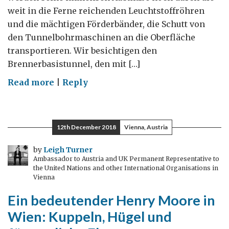
weit in die Ferne reichenden Leuchtstoffröhren
und die mächtigen Förderbänder, die Schutt von
den Tunnelbohrmaschinen an die Oberfläche
transportieren. Wir besichtigen den
Brennerbasistunnel, den mit […]
on
Read more
|
Reply
Der
Brennerbasistunnel,
ein
12th December 2018
Vienna, Austria
technisches
Meisterwerk
by
Leigh Turner
Ambassador to Austria and UK Permanent Representative to
Österreichs
the United Nations and other International Organisations in
Vienna
Ein bedeutender Henry Moore in
Wien: Kuppeln, Hügel und