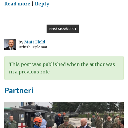
on
Read more
|
Reply
Cijena
slobode
22nd March 2021
by
Matt Field
British Diplomat
This post was published when the author was
in a previous role
Partneri