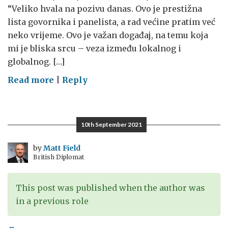
“Veliko hvala na pozivu danas. Ovo je prestižna
lista govornika i panelista, a rad većine pratim već
neko vrijeme. Ovo je važan događaj, na temu koja
mi je bliska srcu – veza između lokalnog i
globalnog. […]
on
Read more
|
Reply
Svijet
i
mi
10th September 2021
by
Matt Field
British Diplomat
This post was published when the author was
in a previous role