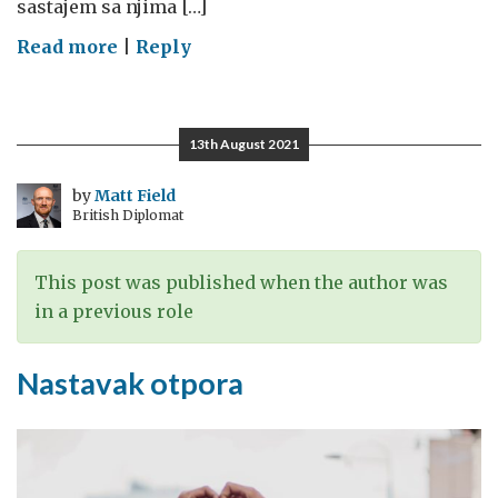
sastajem sa njima […]
on
Read more
|
Reply
Šta
sam
naučio
13th August 2021
od
mojih
by
Matt Field
British Diplomat
savjetnika
za
pitanja
This post was published when the author was
mladih
in a previous role
Nastavak otpora