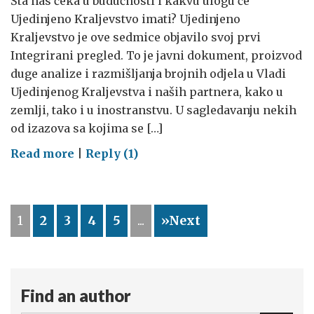
Šta nas čeka u budućnosti i kakvu ulogu će
Ujedinjeno Kraljevstvo imati? Ujedinjeno
Kraljevstvo je ove sedmice objavilo svoj prvi
Integrirani pregled. To je javni dokument, proizvod
duge analize i razmišljanja brojnih odjela u Vladi
Ujedinjenog Kraljevstva i naših partnera, kako u
zemlji, tako i u inostranstvu. U sagledavanju nekih
od izazova sa kojima se […]
on
Read more
|
Reply (1)
MJESTO
U
SVIJETU
1
2
3
4
5
...
»Next
Find an author