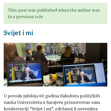
Hercegovini
This post was published when the author was
in a previous role
Svijet i mi
U povodu jubileja 60 godina Fakulteta političkih
nauka Univerziteta u Sarajevu prisustvovao sam
konferenciji “Svijet i mi”, održanoj 8.novembra.