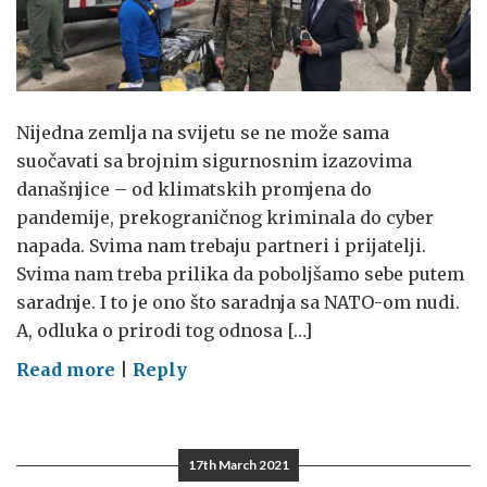
Nijedna zemlja na svijetu se ne može sama
suočavati sa brojnim sigurnosnim izazovima
današnjice – od klimatskih promjena do
pandemije, prekograničnog kriminala do cyber
napada. Svima nam trebaju partneri i prijatelji.
Svima nam treba prilika da poboljšamo sebe putem
saradnje. I to je ono što saradnja sa NATO-om nudi.
A, odluka o prirodi tog odnosa […]
on
Read more
|
Reply
Partneri
17th March 2021