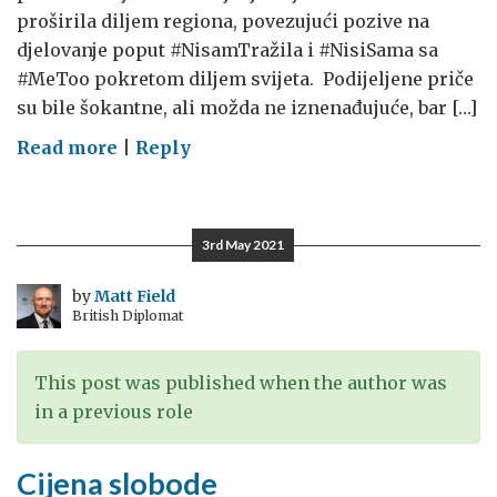
proširila diljem regiona, povezujući pozive na
djelovanje poput #NisamTražila i #NisiSama sa
#MeToo pokretom diljem svijeta. Podijeljene priče
su bile šokantne, ali možda ne iznenađujuće, bar […]
on
Read more
|
Reply
Daleko
od
očiju,
3rd May 2021
daleko
od
by
Matt Field
British Diplomat
srca…?
This post was published when the author was
in a previous role
Cijena slobode