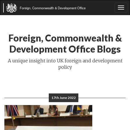
Foreign, Commonwealth & Development Office
Tog
navi
Foreign, Commonwealth &
Development Office Blogs
A unique insight into UK foreign and development
policy
17th June 2022