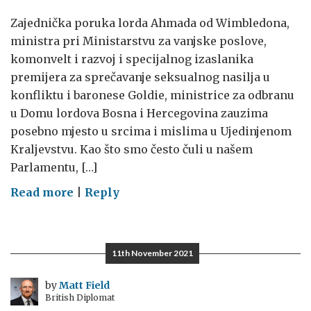
Zajednička poruka lorda Ahmada od Wimbledona,
ministra pri Ministarstvu za vanjske poslove,
komonvelt i razvoj i specijalnog izaslanika
premijera za sprečavanje seksualnog nasilja u
konfliktu i baronese Goldie, ministrice za odbranu
u Domu lordova Bosna i Hercegovina zauzima
posebno mjesto u srcima i mislima u Ujedinjenom
Kraljevstvu. Kao što smo često čuli u našem
Parlamentu, […]
on
Read more
|
Reply
Dugoročna
predanost
Ujedinjenog
11th November 2021
Kraljevstva
Bosni
by
Matt Field
British Diplomat
i