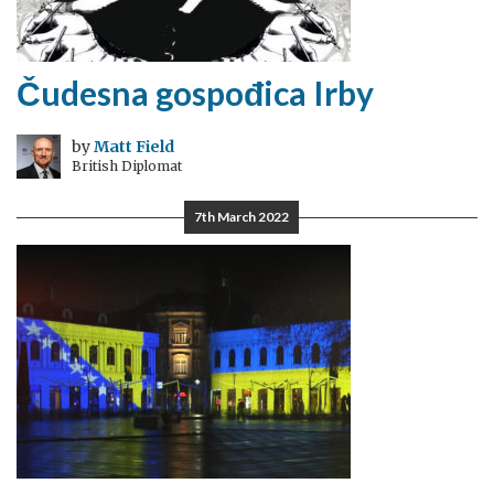
Čudesna gospođica Irby
by
Matt Field
British Diplomat
7th March 2022