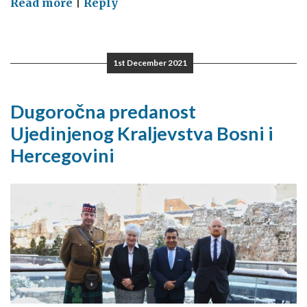
on
Read more
|
Reply
Kraj
djelovanju
bez
1st December 2021
posljedica
Dugoročna predanost
Ujedinjenog Kraljevstva Bosni i
Hercegovini