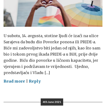
U subotu, 14. avgusta, stotine ljudi će izaći na ulice
Sarajeva da budu dio Povorke ponosa ili PRIDE-a.
Biće mi zadovoljstvo biti jedan od njih, kao što sam
bio i tokom prvog ikada PRIDE-a u BiH, prije dvije
godine. Biću dio povorke u ličnom kapacitetu, jer
vjerujem i podržavam te vrijednosti. Ujedno,
predstavljaću i Vladu […]
on
Read more
|
Reply
Nastavak
otpora
4th June 2021