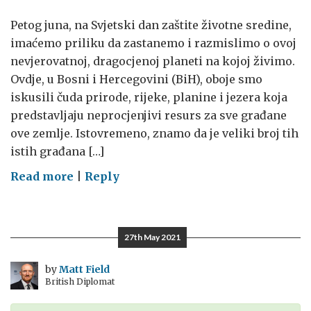
Petog juna, na Svjetski dan zaštite životne sredine,
imaćemo priliku da zastanemo i razmislimo o ovoj
nevjerovatnoj, dragocjenoj planeti na kojoj živimo.
Ovdje, u Bosni i Hercegovini (BiH), oboje smo
iskusili čuda prirode, rijeke, planine i jezera koja
predstavljaju neprocjenjivi resurs za sve građane
ove zemlje. Istovremeno, znamo da je veliki broj tih
istih građana […]
on
Read more
|
Reply
Od
Pariza
do
27th May 2021
Glazgova,
i
by
Matt Field
British Diplomat
diljem
svijeta