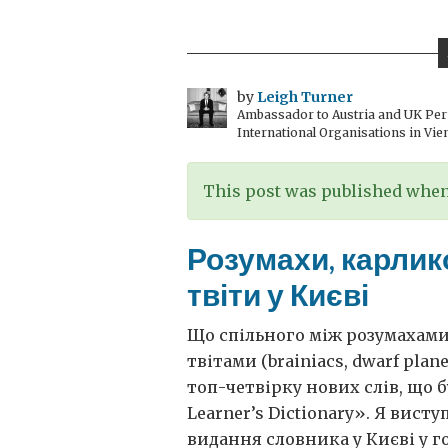
шаленство
в
Києві
by
Leigh Turner
Ambassador to Austria and UK Perm
International Organisations in Vie
This post was published when 
Розумахи, карлико
твіти у Києві
Що спільного між розумахами
твітами (brainiacs, dwarf plane
топ-четвірку нових слів, що 
Learner’s Dictionary». Я вист
видання словника у Києві у го