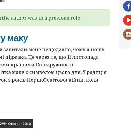
nna
the author was in a previous role
ку маку
ів запитали мене нещодавно, чому я ношу
і піджака. Це через те, що 11 листопада
шими країнами Співдружності,
вітка маку є символом цього дня. Традиція
ок з років Першої світової війни, коли
29th October 2010