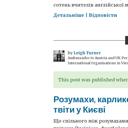
сотень вчителів англійської м
on
Детальніше
|
Відповісти
Розумахи,
карликові
планети,
подкасти
та
by
Leigh Turner
Ambassador to Austria and UK Perm
твіти
International Organisations in Vie
у
Києві
This post was published when 
Розумахи, карлико
твіти у Києві
Що спільного між розумахами