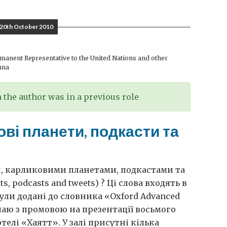
20th October 2010
anent Representative to the United Nations and other
nna
the author was in a previous role
ві планети, подкасти та
, карликовими планетами, подкастами та
ts, podcasts and tweets) ? Ці слова входять в
були додані до словника «Oxford Advanced
упаю з промовою на презентації восьмого
телі «Хаятт». У залі присутні кілька