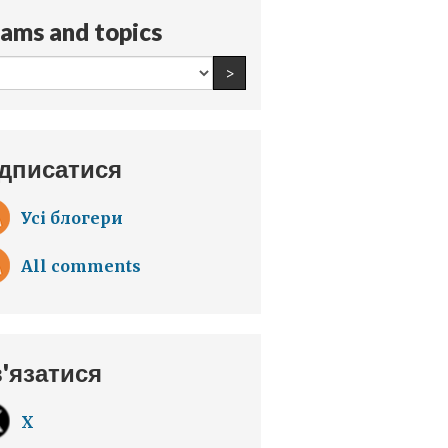
ams and topics
All
Find an author
>
teams
and
topics:
дписатися
Усі блогери
All comments
'язатися
X