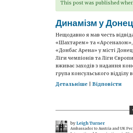
This post was published when 
Динамізм у Доне
Нещодавно я мав честь відвід
«Шахтарем» та «Арсеналом», 
«Донбас Арена» у місті Донець
Ліги чемпіонів та Ліги Європи
вживає заходів з надання кон
група консульського відділу в
on
Детальніше
|
Відповісти
Динамізм
у
Донецьку
by
Leigh Turner
Ambassador to Austria and UK Perm