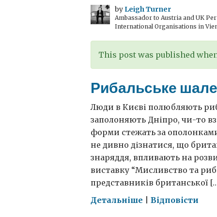
маку
by
Leigh Turner
Ambassador to Austria and UK Perm
International Organisations in Vie
This post was published when 
Рибальське шале
Люди в Києві полюбляють риб
заполоняють Дніпро, чи-то в
форми стежать за ополонками 
не дивно дізнатися, що брит
знаряддя, впливають на розви
виставку “Мисливство та риба
представників британської […
on
Детальніше
|
Відповісти
Рибальське