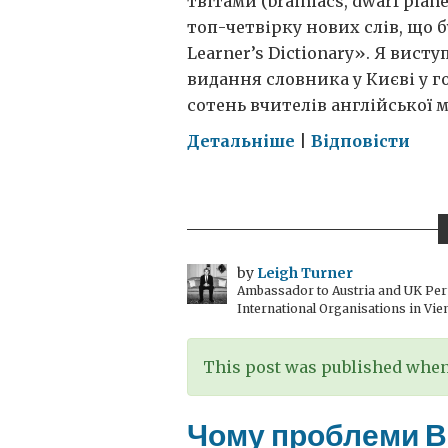
твітами (brainiacs, dwarf plane
топ-четвірку нових слів, що 
Learner’s Dictionary». Я вист
видання словника у Києві у го
сотень вчителів англійської м
on
Детальніше
|
Відповісти
Розумахи,
карликові
планети,
подкасти
та
by
Leigh Turner
Ambassador to Austria and UK Perm
твіти
International Organisations in Vie
у
Києві
This post was published when 
Чому проблеми ВІ