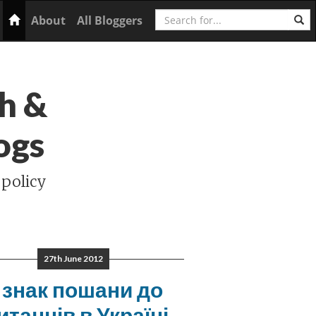
Search
Home
About
All Bloggers
h &
ogs
 policy
27th June 2012
 знак пошани до
итанців в Україні