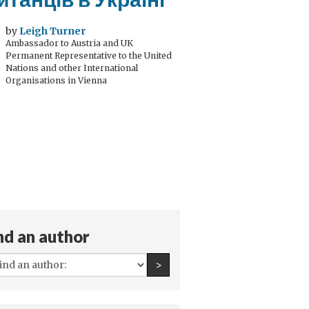
by
Leigh Turner
Ambassador to Austria and UK
Permanent Representative to the United
Nations and other International
Organisations in Vienna
nd an author
All
Find an author
>
authors: