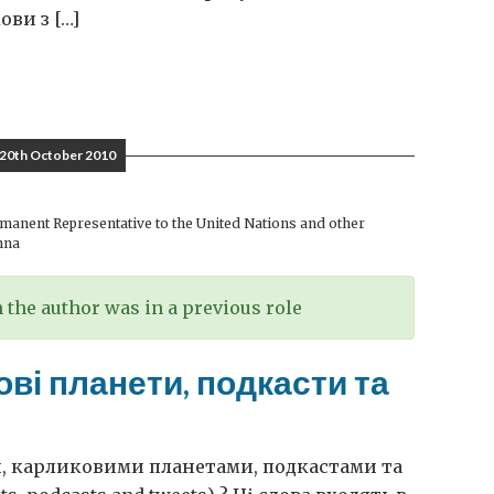
ови з […]
20th October 2010
anent Representative to the United Nations and other
nna
the author was in a previous role
ві планети, подкасти та
, карликовими планетами, подкастами та