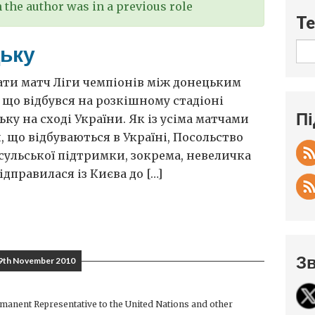
the author was in a previous role
Te
цьку
ати матч Ліги чемпіонів між донецьким
що відбувся на розкішному стадіоні
Пі
ку на сході України. Як із усіма матчами
, що відбуваються в Україні, Посольство
сульської підтримки, зокрема, невеличка
ідправилася із Києва до […]
Зв
9th November 2010
anent Representative to the United Nations and other