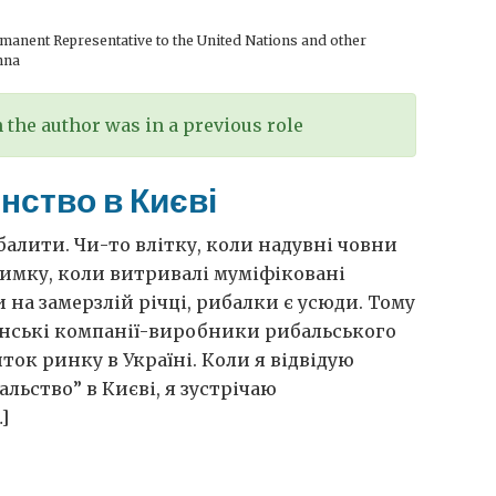
anent Representative to the United Nations and other
nna
the author was in a previous role
нство в Києві
алити. Чи-то влітку, коли надувні човни
зимку, коли витривалі муміфіковані
на замерзлій річці, рибалки є усюди. Тому
анські компанії-виробники рибальського
ток ринку в Україні. Коли я відвідую
льство” в Києві, я зустрічаю
]