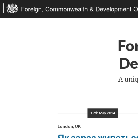
Foreign, Commonwealth & Development Of
Fo
De
A uniq
19th May 2014
London, UK
Як зараз живетьс