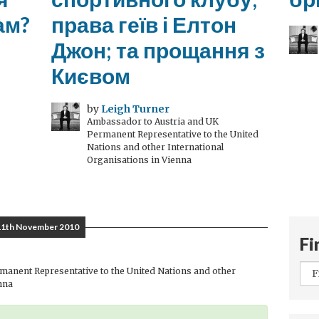
ам?
права геїв і Елтон
Джон; та прощання з
Києвом
by
Leigh Turner
Ambassador to Austria and UK
Permanent Representative to the United
Nations and other International
Organisations in Vienna
11th November 2010
Fi
anent Representative to the United Nations and other
nna