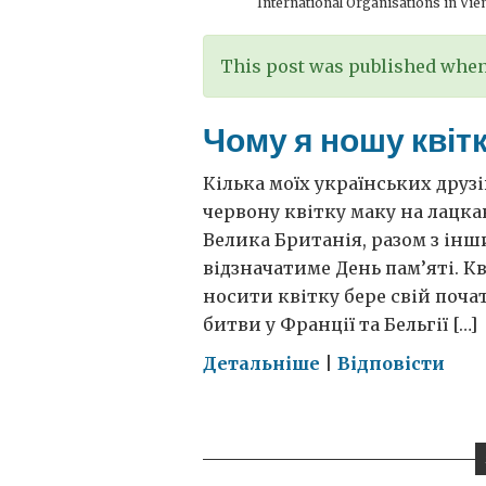
International Organisations in Vie
This post was published when 
Чому я ношу квіт
Кілька моїх українських друз
червону квітку маку на лацкан
Велика Британія, разом з ін
відзначатиме День пам’яті. К
носити квітку бере свій почат
битви у Франції та Бельгії […]
on
Детальніше
|
Відповісти
Чому
я
ношу
квітку