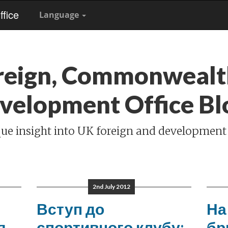
fice
Language
reign, Commonwealt
velopment Office Bl
ue insight into UK foreign and development
2nd July 2012
Вступ до
На
я
спортивного клубу;
бр