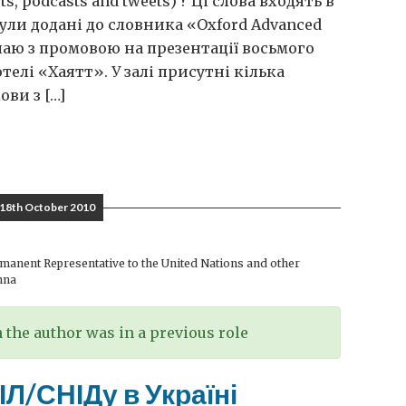
ts, podcasts and tweets) ? Ці слова входять в
були додані до словника «Oxford Advanced
упаю з промовою на презентації восьмого
телі «Хаятт». У залі присутні кілька
ови з […]
18th October 2010
anent Representative to the United Nations and other
nna
the author was in a previous role
Л/СНІДу в Україні