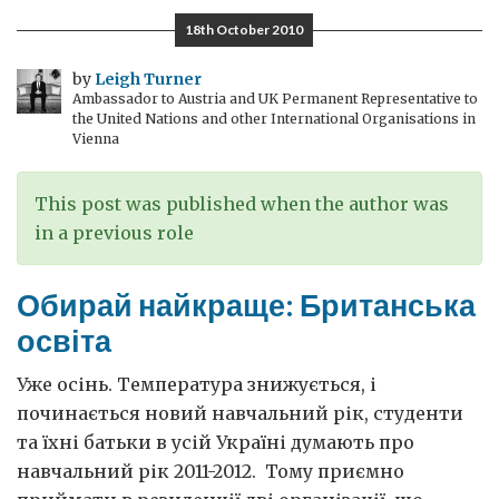
ВІЛ/
18th October 2010
СНІДу
в
by
Leigh Turner
Ambassador to Austria and UK Permanent Representative to
Україні
the United Nations and other International Organisations in
стосується
Vienna
усіх
нас
This post was published when the author was
in a previous role
Обирай найкраще: Британська
освіта
Уже осінь. Температура знижується, і
починається новий навчальний рік, студенти
та їхні батьки в усій Україні думають про
навчальний рік 2011-2012. Тому приємно