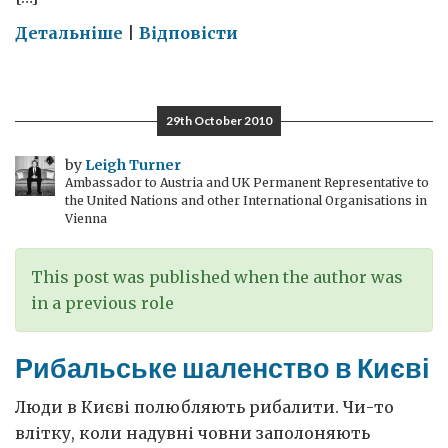
on
Детальніше
|
Відповісти
Чому
я
ношу
29th October 2010
квітку
маку
by
Leigh Turner
Ambassador to Austria and UK Permanent Representative to
the United Nations and other International Organisations in
Vienna
This post was published when the author was
in a previous role
Рибальське шаленство в Києві
Люди в Києві полюбляють рибалити. Чи-то
влітку, коли надувні човни заполоняють