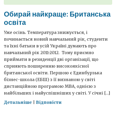
Обирай найкраще: Британська
освіта
Уже осінь. Температура знижується, і
починається новий навчальний рік, студенти
та їхні батьки в усій Україні думають про
навчальний рік 2011-2012. Тому приємно
приймати в резиденції дві організації, що
сприяють поширенню високоякісної
британської освіти. Першою є Единбурзька
бізнес-школа (ЕБШ) з її визнаною у світі
дистанційною програмою MBA, однією з
найбільших і найуспішніших у світі. У січні […]
on
Детальніше
|
Відповісти
Обирай
найкраще: