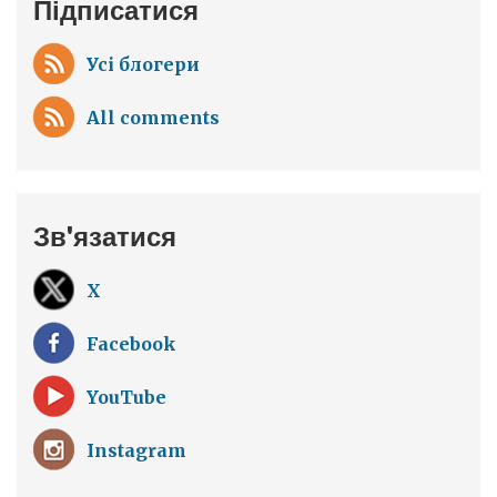
Підписатися
Усі блогери
All comments
Зв'язатися
X
Facebook
YouTube
Instagram