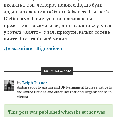
входять в топ-четвірку нових слів, що були
додані до словника «Oxford Advanced Learner’s
Dictionary». Я виступаю з промовою на
презентації восьмого видання словника у Києві
у готелі «Хаятт». У залі присутні кілька сотень
вчителів англійської мови з […]
on
Детальніше
|
Відповісти
Розумахи,
карликові
планети,
18th October 2010
подкасти
та
by
Leigh Turner
Ambassador to Austria and UK Permanent Representative to
твіти
the United Nations and other International Organisations in
у
Vienna
Києві
This post was published when the author was