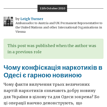
Британська
11th October 2010
освіта
by
Leigh Turner
Ambassador to Austria and UK Permanent Representative to
the United Nations and other International Organisations in
Vienna
This post was published when the author was
in a previous role
Чому конфіскація наркотиків в
Одесі є гарною новиною
Чому факти вилучення трьох величезних
партій наркотиків означають добру новину
для України в цілому та для Одеси зокрема? Бо
ці операції наочно демонструють, що