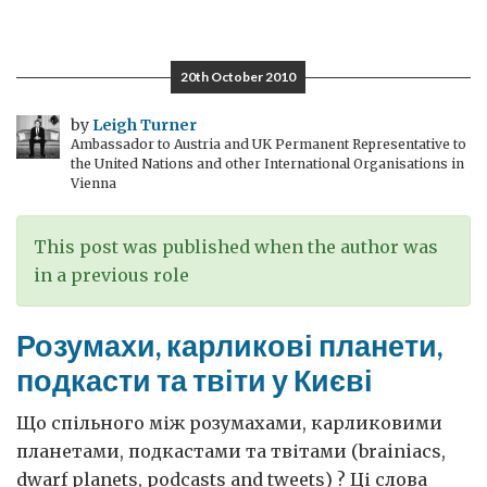
Розумахи,
карликові
планети,
20th October 2010
подкасти
та
by
Leigh Turner
Ambassador to Austria and UK Permanent Representative to
твіти
the United Nations and other International Organisations in
у
Vienna
Києві
This post was published when the author was
in a previous role
Розумахи, карликові планети,
подкасти та твіти у Києві
Що спільного між розумахами, карликовими
планетами, подкастами та твітами (brainiacs,
dwarf planets, podcasts and tweets) ? Ці слова