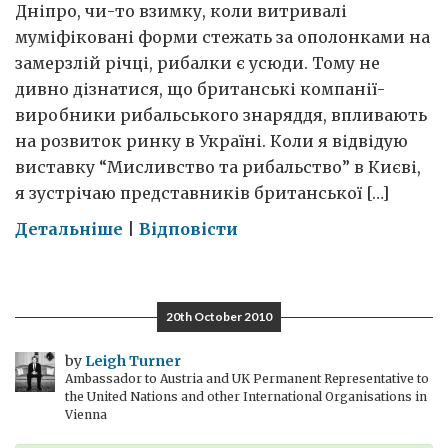
Дніпро, чи-то взимку, коли витривалі
муміфіковані форми стежать за ополонками на
замерзлій річці, рибалки є усюди. Тому не
дивно дізнатися, що британські компанії-
виробники рибальського знаряддя, впливають
на розвиток ринку в Україні. Коли я відвідую
виставку “Мисливство та рибальство” в Києві,
я зустрічаю представників британської […]
on
Детальніше
|
Відповісти
Рибальське
шаленство
в
20th October 2010
Києві
by
Leigh Turner
Ambassador to Austria and UK Permanent Representative to
the United Nations and other International Organisations in
Vienna