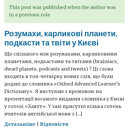
This post was published when the author was
in a previous role
Розумахи, карликові планети,
подкасти та твіти у Києві
Що спільного між розумахами, карликовими
планетами, подкастами та твітами (brainiacs,
dwarf planets, podcasts and tweets) ? Ці слова
входять в топ-четвірку нових слів, що були
додані до словника «Oxford Advanced Learner’s
Dictionary». Я виступаю з промовою на
презентації восьмого видання словника у Києві
у готелі «Хаятт». У залі присутні кілька сотень
вчителів англійської мови з […]
on
Детальніше
|
Відповісти