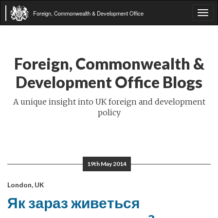
Foreign, Commonwealth & Development Office
Tog
navi
Foreign, Commonwealth &
Development Office Blogs
A unique insight into UK foreign and development
policy
19th May 2014
London, UK
Як зараз живеться