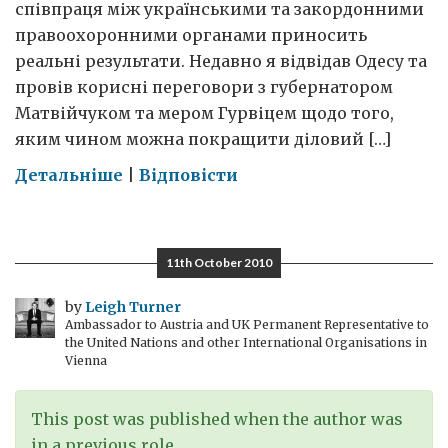
співпраця між українськими та закордонними
правоохоронними органами приносить
реальні результати. Недавно я відвідав Одесу та
провів корисні переговори з губернатором
Матвійчуком та мером Гурвіцем щодо того,
яким чином можна покращити діловий […]
on
Детальніше
|
Відповісти
Чому
конфіскація
наркотиків
11th October 2010
в
Одесі
by
Leigh Turner
Ambassador to Austria and UK Permanent Representative to
є
the United Nations and other International Organisations in
гарною
Vienna
новиною
This post was published when the author was
in a previous role