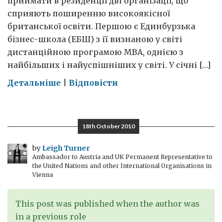
приймати в резиденції дві організації, що
сприяють поширенню високоякісної
британської освіти. Першою є Единбурзька
бізнес-школа (ЕБШ) з її визнаною у світі
дистанційною програмою MBA, однією з
найбільших і найуспішніших у світі. У січні […]
on
Детальніше
|
Відповісти
Обирай
найкраще:
Британська
18th October 2010
освіта
by
Leigh Turner
Ambassador to Austria and UK Permanent Representative to
the United Nations and other International Organisations in
Vienna
This post was published when the author was
in a previous role