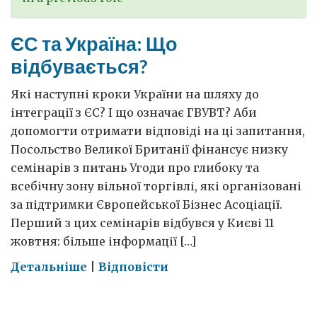
ЄС та Україна: Що
відбувається?
Які наступні кроки України на шляху до
інтеграції з ЄС? І що означає ГВУВТ? Аби
допомогти отримати відповіді на ці запитання,
Посольство Великої Британії фінансує низку
семінарів з питань Угоди про глибоку та
всебічну зону вільної торгівлі, які організовані
за підтримки Європейської Бізнес Асоціації.
Перший з цих семінарів відбувся у Києві 11
жовтня: більше інформації […]
on
Детальніше
|
Відповісти
ЄС
та