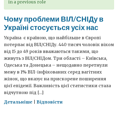
in a previous role
Чому проблеми ВІЛ/СНІДу в
Україні стосується усіх нас
Україна є країною, що найбільше в Європі
потерпає від ВІЛ/СНІДу. 440 тисяч чоловік віком
від 15 до 49 років вважаються такими, що
живуть з ВІЛ/СНІДом. Три області – Київська,
Одеська та Донецька – нещодавно перетнули
межу в 1% ВІЛ-інфікованих серед вагітних
жінок, що вказує на прискорене поширення
цієї епідемії. Важливість цієї статистики стала
відчутною під […]
on
Детальніше
|
Відповісти
Чому
проблеми