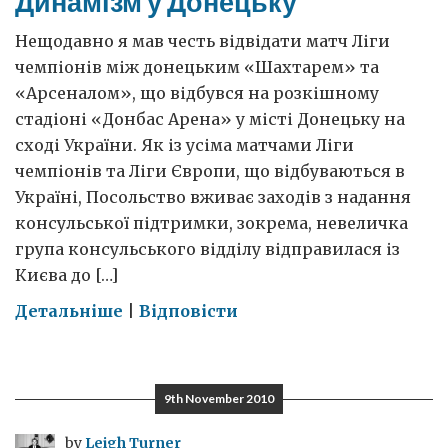
Динамізм у Донецьку
Нещодавно я мав честь відвідати матч Ліги
чемпіонів між донецьким «Шахтарем» та
«Арсеналом», що відбувся на розкішному
стадіоні «Донбас Арена» у місті Донецьку на
сході України. Як із усіма матчами Ліги
чемпіонів та Ліги Європи, що відбуваються в
Україні, Посольство вживає заходів з надання
консульської підтримки, зокрема, невеличка
група консульського відділу відправилася із
Києва до […]
on
Детальніше
|
Відповісти
Динамізм
у
Донецьку
9th November 2010
by
Leigh Turner