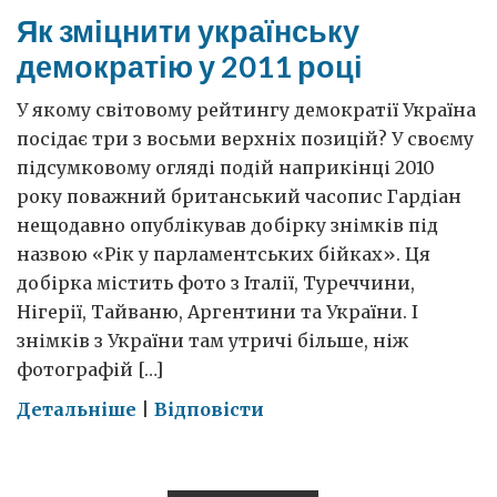
Як зміцнити українську
демократію у 2011 році
У якому світовому рейтингу демократії Україна
посідає три з восьми верхніх позицій? У своєму
підсумковому огляді подій наприкінці 2010
року поважний британський часопис Гардіан
нещодавно опублікував добірку знімків під
назвою «Рік у парламентських бійках». Ця
добірка містить фото з Італії, Туреччини,
Нігерії, Тайваню, Аргентини та України. І
знімків з України там утричі більше, ніж
фотографій […]
on
Детальніше
|
Відповісти
Як
зміцнити
українську