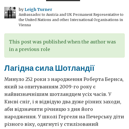
Мартін
та
by
Leigh Turner
Ambassador to Austria and UK Permanent Representative to
сидіння
the United Nations and other International Organisations in
для
Vienna
катапультування
This post was published when the author was
in a previous role
Лагідна сила Шотландії
Минуло 252 роки з народження Роберта Бернса,
який за опитуванням 2009-го року є
найвизначнішим шотландцем усіх часів. У
Києві сніг, і я відвідую два дуже різних заходи,
аби відзначити річницю з дня його
народження. У школі Гергеля на Печерську діти
різного віку, одягнуті у стилізований