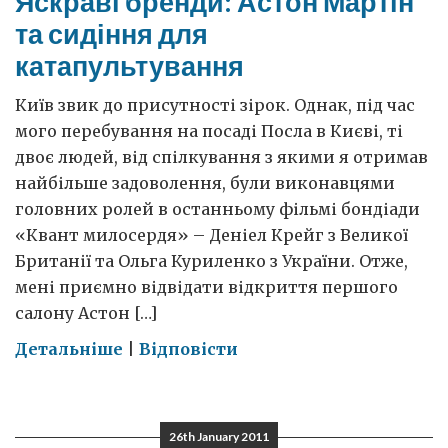
Яскраві бренди: Астон Мартін
та сидіння для
катапультування
Київ звик до присутності зірок. Однак, під час
мого перебування на посаді Посла в Києві, ті
двоє людей, від спілкування з якими я отримав
найбільше задоволення, були виконавцями
головних ролей в останньому фільмі бондіади
«Квант милосердя» – Деніел Крейг з Великої
Британії та Ольга Куриленко з України. Отже,
мені приємно відвідати відкриття першого
салону Астон […]
on
Детальніше
|
Відповісти
Яскраві
бренди:
Астон
26th January 2011