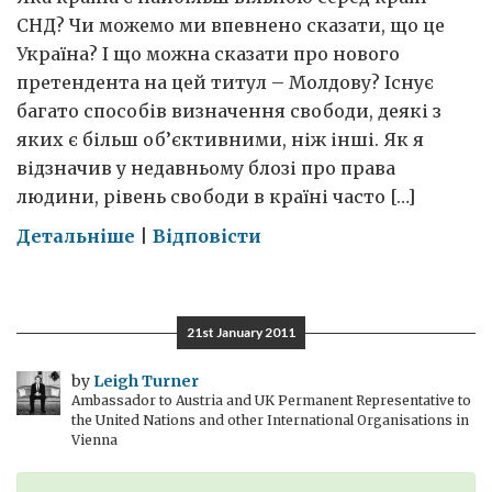
СНД? Чи можемо ми впевнено сказати, що це
Україна? І що можна сказати про нового
претендента на цей титул – Молдову? Існує
багато способів визначення свободи, деякі з
яких є більш об’єктивними, ніж інші. Як я
відзначив у недавньому блозі про права
людини, рівень свободи в країні часто […]
on
Детальніше
|
Відповісти
Чи
є
Україна
21st January 2011
вільною?
by
Leigh Turner
Ambassador to Austria and UK Permanent Representative to
the United Nations and other International Organisations in
Vienna