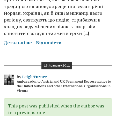
традицією вшановує хрещення Ісуса в річці
Йордан. Українці, як й інші мешканці цього
регіону, святкують цю подію, стрибаючи в
холодну воду місцевих річок та озер, аби
очистити свої душі та змити гріхи […]
on
Детальніше
|
Відповісти
Плавання
серед
крижин
19th January 2011
by
Leigh Turner
Ambassador to Austria and UK Permanent Representative to
the United Nations and other International Organisations in
Vienna
This post was published when the author was
in a previous role