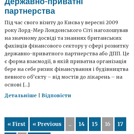
Державно-приватні
партнерства
Під час свого візиту до Києва у вересні 2009
року Лорд-Мер Лондонського Сіті наголошував
на значному досвіді та знаннях британських
фахівців фінансового сектору у сфері розвитку
державно-приватного партнерства або ДПП. Це
є форма взаємодії, в якій приватна організація
бере на себе ризик фінансування і будівництва
певного об’єкту – від мостів до лікарень – на
основі […]
on
Детальніше
|
Відповісти
Державно-
приватні
партнерства
« First
« Previous
...
14
15
16
17