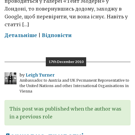
проводиться у галереї «Тейт Модерн» у
Лондоні, то повернувшись додому, заходжу в
Google, щоб перевірити, чи вона існує. Навіть у
статті […]
on
Детальніше
|
Відповісти
Я
можу
спалити
17th December 2010
твоє
обличчя
by
Leigh Turner
Ambassador to Austria and UK Permanent Representative to
the United Nations and other International Organisations in
Vienna
This post was published when the author was
in a previous role