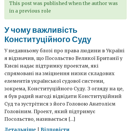
This post was published when the author was
in a previous role
У чому важливість
Конституційного Суду
У недавньому блозі про права людини в Україні
я відзначив, що Посольство Великої Британії у
Києві надає підтримку проектам, які
спрямовані на зміцнення низки складових
елементів української судової системи,
зокрема, Конституційного Суду. З огляду на це,
я був радий нагоді відвідати Конституційний
Суд та зустрітися з його Головою Анатолієм
Головіним. Проект, який підтримує
Посольство, називається […]
on
Детальніше
|
Відповісти