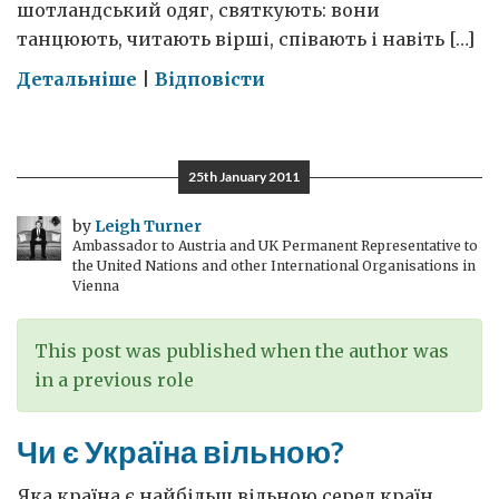
шотландський одяг, святкують: вони
танцюють, читають вірші, співають і навіть […]
on
Детальніше
|
Відповісти
Лагідна
сила
Шотландії
25th January 2011
by
Leigh Turner
Ambassador to Austria and UK Permanent Representative to
the United Nations and other International Organisations in
Vienna
This post was published when the author was
in a previous role
Чи є Україна вільною?
Яка країна є найбільш вільною серед країн