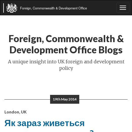
Foreign, Commonwealth & Development Office
Tog
navi
Foreign, Commonwealth &
Development Office Blogs
A unique insight into UK foreign and development
policy
19th May 2014
London, UK
Як зараз живеться