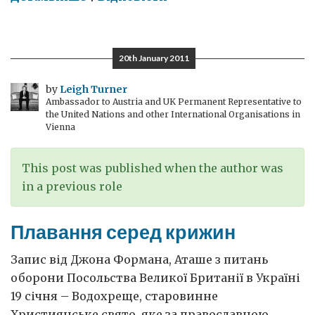
У
чому
важливість
20th January 2011
Конституційного
Суду
by
Leigh Turner
Ambassador to Austria and UK Permanent Representative to
the United Nations and other International Organisations in
Vienna
This post was published when the author was
in a previous role
Плавання серед крижин
Запис від Джона Формана, Аташе з питань
оборони Посольства Великої Британії в Україні
19 січня – Водохреще, старовинне
Християнське свято, яке за православною