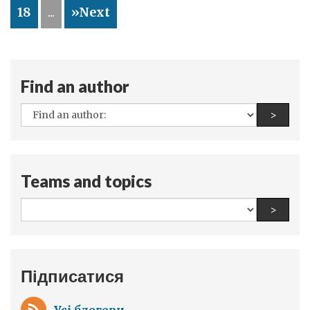
18
...
»Next
Find an author
All
Find a
>
authors:
Teams and topics
All
Find a
>
teams
and
topics:
Підписатися