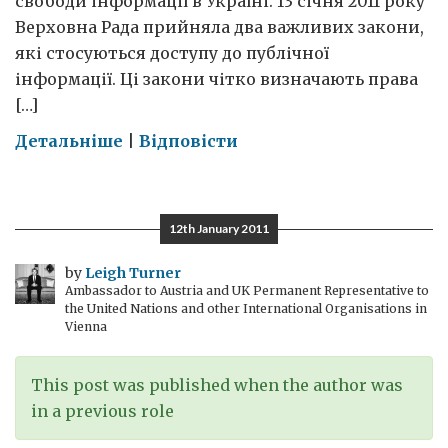
свободи інформації в Україні. 13 січня 2011 року
Верховна Рада прийняла два важливих закони,
які стосуються доступу до публічної
інформації. Ці закони чітко визначають права
[…]
on
Детальніше
|
Відповісти
Людина
та
її
12th January 2011
язик
by
Leigh Turner
Ambassador to Austria and UK Permanent Representative to
the United Nations and other International Organisations in
Vienna
This post was published when the author was
in a previous role