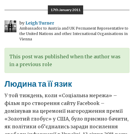
бізнес
17th January 2011
в
Україні
by
Leigh Turner
Ambassador to Austria and UK Permanent Representative to
the United Nations and other International Organisations in
Vienna
This post was published when the author was
in a previous role
Людина та її язик
У той тиждень, коли «Соціальна мережа» –
фільм про створення сайту Facebook –
домінував на церемонії нагородження премії
«Золотий глобус» у США, було приємно бачити,
як політики об’єднались заради посилення