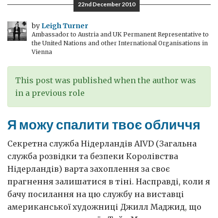
22nd December 2010
демократію
у
by
Leigh Turner
Ambassador to Austria and UK Permanent Representative to
2011
the United Nations and other International Organisations in
році
Vienna
This post was published when the author was
in a previous role
Я можу спалити твоє обличчя
Секретна служба Нідерландів AIVD (Загальна
служба розвідки та безпеки Королівства
Нідерландів) варта захоплення за своє
прагнення залишатися в тіні. Насправді, коли я
бачу посилання на цю службу на виставці
американської художниці Джилл Маджид, що