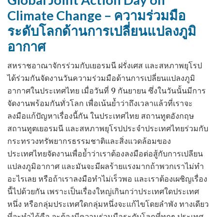
มี
Climate Change – ความร่วมมือ
ความ
ระดับโลกด้านการเปลี่ยนแปลงภูมิ
รับ
ผิด
อากาศ
ชอบ
สหราชอาณาจักรร่วมกับเยอรมนี ฝรั่งเศส และสหภาพยุโรป
มาก
ได้ร่วมกันจัดงานวันความร่วมมือด้านการเปลี่ยนแปลงภูมิ
เท่าๆ
อากาศในประเทศไทย เมื่อวันที่ 9 กันยายน ซึ่งในวันนั้นมีการ
กับ
จัดงานพร้อมกันทั่วโลก เพื่อเน้นย้ำว่าถึงเวลาแล้วที่เราจะ
เสรีภาพ
ลงมือแก้ปัญหาเรื่องนี้กัน ในประเทศไทย สถานทูตอังกฤษ
สถานทูตเยอรมนี และสหภาพยุโรปประจำประเทศไทยร่วมกับ
กระทรวงทรัพยากรธรรมชาติและสิ่งแวดล้อมของ
ประเทศไทยจัดงานเพื่อย้ำว่าเราต้องลงมือต่อสู้กับการเปลียน
แปลงภูมิอากาศ และมันจะมีผลร้ายแรงมากถ้าพวกเราไม่ทำ
อะไรเลย หรือถ้าเราลงมือทำไม่เร็วพอ และเราต้องเผชิญเรื่อง
นี้ไปด้วยกัน เพราะเป็นเรื่องใหญ่เกินกว่าประเทศใดประเทศ
หนึ่ง หรือกลุ่มประเทศใดกลุ่มหนึ่งจะแก้ไขโดยลำพัง ทางเดียว
ที่จะทำได้คือ จะต้องมีความร่วมมือระดับโลกที่ทุกๆ ประเทศ