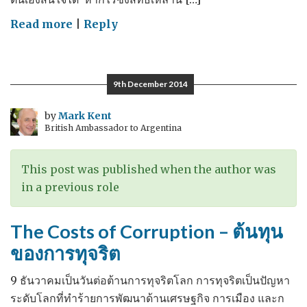
on
Read more
|
Reply
Real
rights
for
9th December 2014
real
people
by
Mark Kent
British Ambassador to Argentina
สิทธิ
ที่แท้
จริง
This post was published when the author was
สำหรับ
in a previous role
ประชาชน
ที่แท้
The Costs of Corruption – ต้นทุน
จริง
ของการทุจริต
9 ธันวาคมเป็นวันต่อต้านการทุจริตโลก การทุจริตเป็นปัญหา
ระดับโลกที่ทำร้ายการพัฒนาด้านเศรษฐกิจ การเมือง และก