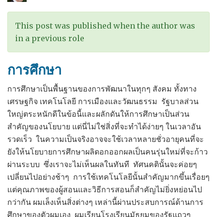
Change
–
This post was published when the author was
ความ
in a previous role
ร่วม
มือ
การศึกษา
ระดับ
โลก
การศึกษาเป็นพื้นฐานของการพัฒนาในทุกๆ สังคม ทั้งทาง
ด้าน
เศรษฐกิจ เทคโนโลยี การเมืองและวัฒนธรรม รัฐบาลส่วน
การ
ใหญ่ตระหนักดีในข้อนี้และผลักดันให้การศึกษาเป็นส่วน
เปลี่ยนแปลง
สำคัญของนโยบาย แต่นี่ไม่ใช่สิ่งที่จะทำได้ง่ายๆ ในเวลาอัน
ภูมิ
รวดเร็ว ในความเป็นจริงอาจจะใช้เวลาหลายชั่วอายุคนที่จะ
อากาศ
ยังให้นโยบายการศึกษาผลิดอกออกผลเป็นคนรุ่นใหม่ที่จะก้าว
ผ่านระบบ ซึ่งเราจะไม่เห็นผลในทันที ทัศนคตินั้นจะค่อยๆ
เปลี่ยนไปอย่างช้าๆ การใช้เทคโนโลยีนั้นสำคัญมากขึ้นเรื่อยๆ
แต่คุณภาพของผู้สอนและวิธีการสอนก็สำคัญไม่ยิ่งหย่อนไป
กว่ากัน ผมเล็งเห็นสิ่งต่างๆ เหล่านี้ผ่านประสบการณ์ด้านการ
ศึกษาของตัวผมเอง ผมเรียนโรงเรียนมัธยมของรัฐแถวๆ