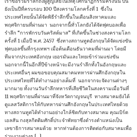
เราขอร่วมรำลึกถึงผู้สูญเสียในเหตุโศกนาฏกรรมครั้งนั้น ปีนี้
ยังเป็นปีที่ครบรอบ 100 ปีสงครามโลกครั้งที่ 1 ซึ่งใน
ประเทศไทยนั้นได้จัดพิธีรำลึกขึ้นในเดือนสิงหาคมและ
พฤศจิกายนที่ผ่านมา นอกจากนี้ทั่วโลกยังได้จัดฟุตบอลเพื่อ
รำลึก “การพักรบวันคริสต์มาส” ที่เกิดขึ้นในช่วงสงครามโลก
ครั้งที่ 1 เมื่อปี พ.ศ. 2457 ซึ่งทางสถานทูตอังกฤษได้จัดแข่งขัน
ฟุตบอลขึ้นที่กรุงเทพฯ เมื่อต้นเดือนธันวาคมที่ผ่านมา โดยมี
ทีมจากประเทศอังกฤษ เยอรมันและไทยเข้าร่วมแข่งขัน
นอกจากนี้ในอีกสี่ปีข้างหน้าจะมีงานรำลึกทั้งในอังกฤษและ
ประเทศอื่นๆ ผมขอขอบคุณสมาคมทหารผ่านศึกอังกฤษใน
ประเทศไทยที่ได้ทำงานอย่างเต็มที่ นอกจากจะจัดงานต่างๆ
มากมาย ทั้งงานวันรำลึกทหารที่เสียชีวิตในสงครามเมื่อวันที่
11 พฤศจิกายนที่ผ่านมาที่จังหวัดกาญจนบุรี ทางสมาคมยังได้
ดูแลสวัสดิการให้กับทหารผ่านศึกอังกฤษในประเทศไทยด้วย
ทางสถานทูตได้ทำงานอย่างใกล้ชิดกับทางสมาคม คุณเบิร์ต
เอลสัน กงสุลกิตติมศักดิ์ประจำพัทยาซึ่งดำรงตำแหน่งเป็น
เลขาธิการสมาคมด้วย หากท่านต้องการติดต่อกับสมาคมเพื่อ
ร่วมงานต่างๆ […]