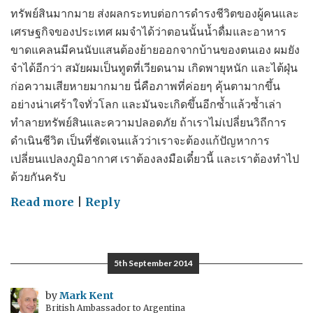
ทรัพย์สินมากมาย ส่งผลกระทบต่อการดำรงชีวิตของผู้คนและ
เศรษฐกิจของประเทศ ผมจำได้ว่าตอนนั้นน้ำดื่มและอาหาร
ขาดแคลนมีคนนับแสนต้องย้ายออกจากบ้านของตนเอง ผมยัง
จำได้อีกว่า สมัยผมเป็นทูตที่เวียดนาม เกิดพายุหนัก และไต้ฝุ่น
ก่อความเสียหายมากมาย นี่คือภาพที่ค่อยๆ คุ้นตามากขึ้น
อย่างน่าเศร้าใจทั่วโลก และมันจะเกิดขึ้นอีกซ้ำแล้วซ้ำเล่า
ทำลายทรัพย์สินและความปลอดภัย ถ้าเราไม่เปลี่ยนวิถีการ
ดำเนินชีวิต เป็นที่ชัดเจนแล้วว่าเราจะต้องแก้ปัญหาการ
เปลี่ยนแปลงภูมิอากาศ เราต้องลงมือเดี๋ยวนี้ และเราต้องทำไป
ด้วยกันครับ
on
Read more
|
Reply
Global
Joint
Action
5th September 2014
Day
on
by
Mark Kent
British Ambassador to Argentina
Climate