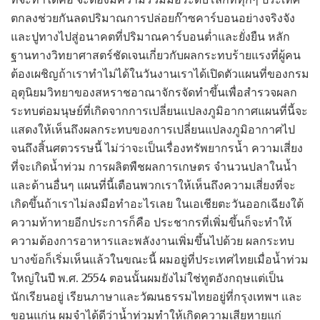
ตกลงช่วยกันลดปริมาณการปล่อยก๊าซคาร์บอนอย่างจริงจัง
และปูทางไปสู่อนาคตที่ปริมาณคาร์บอนต่ำและยั่งยืน หลัก
ฐานทางวิทยาศาสตร์ชัดเจนเกี่ยวกับผลกระทบร้ายแรงที่ผู้คน
ต้องเผชิญถ้าเราทำไม่ได้ในวันงานเราได้เปิดตัวแผนที่ของกรม
อุตุนิยมวิทยาของสหราชอาณาจักรจัดทำขึ้นเพื่อสำรวจผลก
ระทบต่อมนุษย์ที่เกิดจากการเปลี่ยนแปลงภูมิอากาศแผนที่นี้จะ
แสดงให้เห็นถึงผลกระทบของการเปลี่ยนแปลงภูมิอากาศไป
จนถึงสิ้นศตวรรษนี้ ไม่ว่าจะเป็นเรื่องทรัพยากรน้ำ ความเสี่ยง
ที่จะเกิดน้ำท่วม การผลิตพืชผลการเกษตร จำนวนปลาในน้ำ
และด้านอื่นๆ แผนที่นี้เตือนพวกเราให้เห็นถึงความเสี่ยงที่จะ
เกิดขึ้นถ้าเราไม่ลงมือทำอะไรเลย ในเอเชียตะวันออกเฉียงใต้
ความท้าทายอีกประการก็คือ ประชากรที่เพิ่มขึ้นก็จะทำให้
ความต้องการอาหารและพลังงานเพิ่มขึ้นไปด้วย ผลกระทบ
บางข้อก็เริ่มเห็นแล้วในขณะนี้ ผมอยู่ที่ประเทศไทยเมื่อน้ำท่วม
ใหญ่ในปี พ.ศ. 2554 ตอนนั้นผมยังไม่ใช่ทูตอังกฤษแต่เป็น
นักเรียนอยู่ เรียนภาษาและวัฒนธรรมไทยอยู่ที่กรุงเทพฯ และ
ขอนแก่น ผมจำได้ดีว่าน้ำท่วมทำให้เกิดความเสียหายแก่