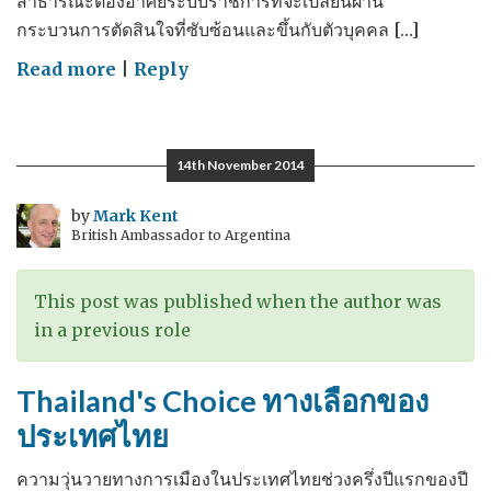
สาธารณะต้องอาศัยระบบราชการที่จะเปลี่ยนผ่าน
กระบวนการตัดสินใจที่ซับซ้อนและขึ้นกับตัวบุคคล […]
on
Read more
|
Reply
The
Costs
of
14th November 2014
Corruption
–
by
Mark Kent
British Ambassador to Argentina
ต้นทุน
ของ
การ
This post was published when the author was
ทุจริต
in a previous role
Thailand's Choice ทางเลือกของ
ประเทศไทย
ความวุ่นวายทางการเมืองในประเทศไทยช่วงครึ่งปีแรกของปี