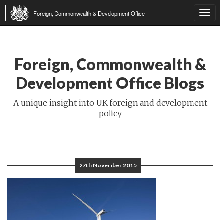
Foreign, Commonwealth & Development Office
Tog
navi
Foreign, Commonwealth &
Development Office Blogs
A unique insight into UK foreign and development
policy
27th November 2015