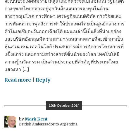
จะเป็นประเทศที่มีรายได้สูง และก็ควรจะเป็นเช่นนั้น รัฐมนตรี
ต่างๆของไทยกล่าวอยู่ทุกวันถึงแผนการลงทุนในด้าน
สาธารณูปโภค การศึกษา เศรษฐกิจแบบดิจิทัล การวิจัยและ
การพัฒนา เขาพูดถึงการทำให้ประเทศไทยเป็นศูนย์กลางการ
ค้าในเอเชียตะวันออกเฉียงใต้ แผนเหล่านี้เป็นสิ่งที่น่ายกย่อง
และบริษัทอังกฤษมีความสามารถหลากหลายที่จะเข้ามาเป็น
หุ้นส่วน เช่น เทคโนโลยี ประสบการณ์การจัดการโครงการที่
แข็งแกร่ง และความสร้างสรรค์ชั้นนำของโลก เทคโนโลยี
ความรู้ นวัตกรรม เป็นส่วนประกอบที่สำคัญที่ประเทศไทย
แสวงหา […]
on
Read more
|
Reply
Thailand's
Choice
ทาง
10th October 2014
เลือก
ของ
by
Mark Kent
British Ambassador to Argentina
ประเทศไทย