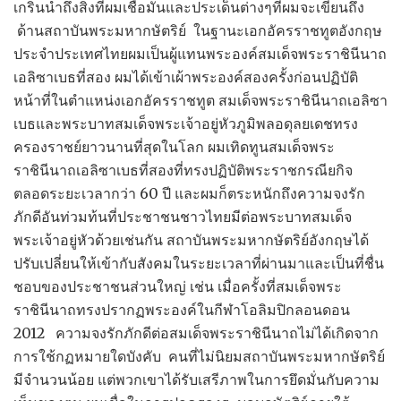
เกริ่นนำถึงสิ่งที่ผมเชื่อมั่นและประเด็นต่างๆที่ผมจะเขียนถึง
ด้านสถาบันพระมหากษัตริย์ ในฐานะเอกอัครราชทูตอังกฤษ
ประจำประเทศไทยผมเป็นผู้แทนพระองค์สมเด็จพระราชินีนาถ
เอลิซาเบธที่สอง ผมได้เข้าเผ้าพระองค์สองครั้งก่อนปฏิบัติ
หน้าที่ในตำแหน่งเอกอัครราชทูต สมเด็จพระราชินีนาถเอลิซา
เบธและพระบาทสมเด็จพระเจ้าอยู่หัวภูมิพลอดุลยเดชทรง
ครองราชย์ยาวนานที่สุดในโลก ผมเทิดทูนสมเด็จพระ
ราชินีนาถเอลิซาเบธที่สองที่ทรงปฏิบัติพระราชกรณียกิจ
ตลอดระยะเวลากว่า 60 ปี และผมก็ตระหนักถึงความจงรัก
ภักดีอันท่วมท้นที่ประชาชนชาวไทยมีต่อพระบาทสมเด็จ
พระเจ้าอยู่หัวด้วยเช่นกัน สถาบันพระมหากษัตริย์อังกฤษได้
ปรับเปลี่ยนให้เข้ากับสังคมในระยะเวลาที่ผ่านมาและเป็นที่ชื่น
ชอบของประชาชนส่วนใหญ่ เช่น เมื่อครั้งที่สมเด็จพระ
ราชินีนาถทรงปรากฏพระองค์ในกีฬาโอลิมปิกลอนดอน
2012 ความจงรักภักดีต่อสมเด็จพระราชินีนาถไม่ได้เกิดจาก
การใช้กฏหมายใดบังคับ คนที่ไม่นิยมสถาบันพระมหากษัตริย์
มีจำนวนน้อย แต่พวกเขาได้รับเสรีภาพในการยึดมั่นกับความ