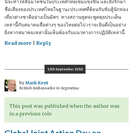
นี้จะทำให้สื่อมวลชนในประเทศไทยเข้มแข็งขึ้น และยังรักษา
ชื่อเสียงของประเทศไทยในฐานะประเทศที่ต้อนรับขับสู้นักท่อง
เที่ยวต่างชาติอย่างเป็นมิตร ทางสถานทูตจะพูดคุยประเด็น
เหล่านี้กับสมาคมสื่อต่างๆ ของไทยต่อไป เราจะยินดีเป็นอย่าง
ยิ่งหากสมาคมเหล่านั้นเห็นพ้องกับแนวทางการปฏิบัติเหล่านี้
on
Read more
|
Reply
Media
should
be
12th September 2014
responsible
as
by
Mark Kent
British Ambassador to Argentina
well
as
free
This post was published when the author was
–
in a previous role
สื่อมวลชน
ควร
Global Joint Action Day on