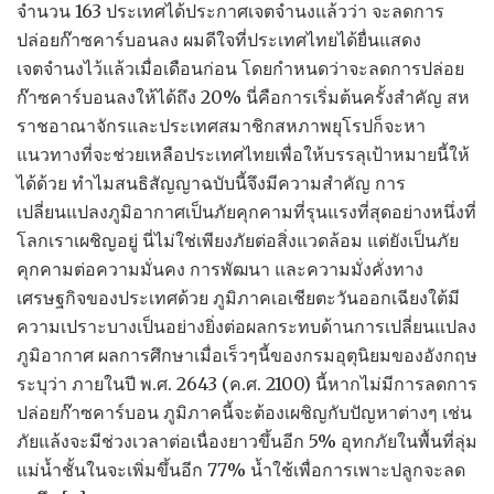
จำนวน 163 ประเทศได้ประกาศเจตจำนงแล้วว่า จะลดการ
ปล่อยก๊าซคาร์บอนลง ผมดีใจที่ประเทศไทยได้ยื่นแสดง
เจตจำนงไว้แล้วเมื่อเดือนก่อน โดยกำหนดว่าจะลดการปล่อย
ก๊าซคาร์บอนลงให้ได้ถึง 20% นี่คือการเริ่มต้นครั้งสำคัญ สห
ราชอาณาจักรและประเทศสมาชิกสหภาพยุโรปก็จะหา
แนวทางที่จะช่วยเหลือประเทศไทยเพื่อให้บรรลุเป้าหมายนี้ให้
ได้ด้วย ทำไมสนธิสัญญาฉบับนี้จึงมีความสำคัญ การ
เปลี่ยนแปลงภูมิอากาศเป็นภัยคุกคามที่รุนแรงที่สุดอย่างหนึ่งที่
โลกเราเผชิญอยู่ นี่ไม่ใช่เพียงภัยต่อสิ่งแวดล้อม แต่ยังเป็นภัย
คุกคามต่อความมั่นคง การพัฒนา และความมั่งคั่งทาง
เศรษฐกิจของประเทศด้วย ภูมิภาคเอเชียตะวันออกเฉียงใต้มี
ความเปราะบางเป็นอย่างยิ่งต่อผลกระทบด้านการเปลี่ยนแปลง
ภูมิอากาศ ผลการศึกษาเมื่อเร็วๆนี้ของกรมอุตุนิยมของอังกฤษ
ระบุว่า ภายในปี พ.ศ. 2643 (ค.ศ. 2100) นี้หากไม่มีการลดการ
ปล่อยก๊าซคาร์บอน ภูมิภาคนี้จะต้องเผชิญกับปัญหาต่างๆ เช่น
ภัยแล้งจะมีช่วงเวลาต่อเนื่องยาวขึ้นอีก 5% อุทกภัยในพื้นที่ลุ่ม
แม่น้ำชั้นในจะเพิ่มขึ้นอีก 77% น้ำใช้เพื่อการเพาะปลูกจะลด