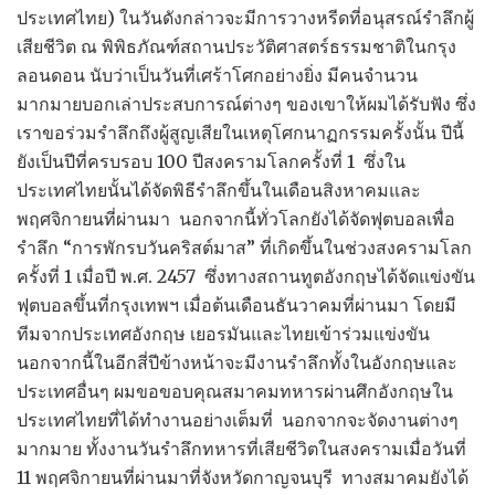
ประเทศไทย) ในวันดังกล่าวจะมีการวางหรีดที่อนุสรณ์รำลึกผู้
เสียชีวิต ณ พิพิธภัณฑ์สถานประวัติศาสตร์ธรรมชาติในกรุง
ลอนดอน นับว่าเป็นวันที่เศร้าโศกอย่างยิ่ง มีคนจำนวน
มากมายบอกเล่าประสบการณ์ต่างๆ ของเขาให้ผมได้รับฟัง ซึ่ง
เราขอร่วมรำลึกถึงผู้สูญเสียในเหตุโศกนาฏกรรมครั้งนั้น ปีนี้
ยังเป็นปีที่ครบรอบ 100 ปีสงครามโลกครั้งที่ 1 ซึ่งใน
ประเทศไทยนั้นได้จัดพิธีรำลึกขึ้นในเดือนสิงหาคมและ
พฤศจิกายนที่ผ่านมา นอกจากนี้ทั่วโลกยังได้จัดฟุตบอลเพื่อ
รำลึก “การพักรบวันคริสต์มาส” ที่เกิดขึ้นในช่วงสงครามโลก
ครั้งที่ 1 เมื่อปี พ.ศ. 2457 ซึ่งทางสถานทูตอังกฤษได้จัดแข่งขัน
ฟุตบอลขึ้นที่กรุงเทพฯ เมื่อต้นเดือนธันวาคมที่ผ่านมา โดยมี
ทีมจากประเทศอังกฤษ เยอรมันและไทยเข้าร่วมแข่งขัน
นอกจากนี้ในอีกสี่ปีข้างหน้าจะมีงานรำลึกทั้งในอังกฤษและ
ประเทศอื่นๆ ผมขอขอบคุณสมาคมทหารผ่านศึกอังกฤษใน
ประเทศไทยที่ได้ทำงานอย่างเต็มที่ นอกจากจะจัดงานต่างๆ
มากมาย ทั้งงานวันรำลึกทหารที่เสียชีวิตในสงครามเมื่อวันที่
11 พฤศจิกายนที่ผ่านมาที่จังหวัดกาญจนบุรี ทางสมาคมยังได้