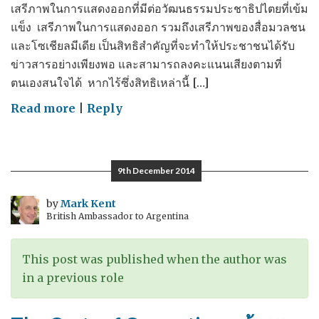
เสรีภาพในการแสดงออกที่มีต่อวัฒนธรรมประชาธิปไตยที่เข้ม
แข็ง เสรีภาพในการแสดงออก รวมถึงเสรีภาพของสื่อมวลชน
และโซเชียลมีเดีย เป็นสิทธิสำคัญที่จะทำให้ประชาชนได้รับ
ข่าวสารอย่างเพียงพอ และสามารถลงคะแนนเสียงตามที่
ตนเองสนใจได้ หากไร้ซึ่งสิทธิเหล่านี้ […]
on
Read more
|
Reply
Real
rights
for
9th December 2014
real
people
by
Mark Kent
British Ambassador to Argentina
สิทธิ
ที่แท้
จริง
This post was published when the author was
สำหรับ
in a previous role
ประชาชน
ที่แท้