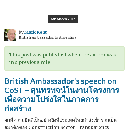
Annual
Human
Rights
6th March 2015
Report
for
by
Mark Kent
British Ambassador to Argentina
2014
รายการ
สิทธิ
This post was published when the author was
มนุษย
in a previous role
ชน
ประจำ
British Ambassador's speech on
ปี
CoST – สุนทรพจน์ในงานโครงการ
2557
เพื่อความโปร่งใสในภาคการ
ก่อสร้าง
ผมมีความยินดีเป็นอย่างยิ่งที่ประเทศไทยกำลังเข้าร่วมเป็น
สมาชิกของ Construction Sector Transparency