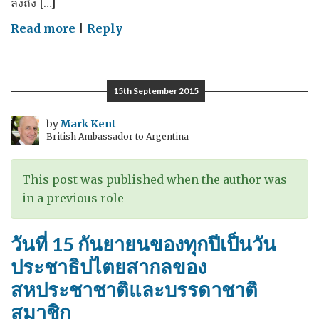
ลงถึง […]
on
Read more
|
Reply
เส้น
ทาง
สู่
15th September 2015
สนธิ
สัญญา
by
Mark Kent
British Ambassador to Argentina
ฉบับ
ใหม่
ด้าน
This post was published when the author was
ภูมิ
in a previous role
อากาศ
ของ
วันที่ 15 กันยายนของทุกปีเป็นวัน
โลก
ประชาธิปไตยสากลของ
สหประชาชาติและบรรดาชาติ
สมาชิก