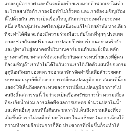
แปลงภูมิอากาศ และมันจะมีผลร้ายแรงมากถ้าพวกเราไม่ทำ
อะไรเลย หรือถ้าเราลงมือทำไม่เร็วพอ และเราต้องเผชิญเรื่อง
นี้ไปด้วยกัน เพราะเป็นเรื่องใหญ่เกินกว่าประเทศใดประเทศ
หนึ่ง หรือกลุ่มประเทศใดกลุ่มหนึ่งจะแก้ไขโดยลำพัง ทางเดียว
ที่จะทำได้คือ จะต้องมีความร่วมมือระดับโลกที่ทุกๆ ประเทศ
ตกลงช่วยกันลดปริมาณการปล่อยก๊าซคาร์บอนอย่างจริงจัง
และปูทางไปสู่อนาคตที่ปริมาณคาร์บอนต่ำและยั่งยืน หลัก
ฐานทางวิทยาศาสตร์ชัดเจนเกี่ยวกับผลกระทบร้ายแรงที่ผู้คน
ต้องเผชิญถ้าเราทำไม่ได้ในวันงานเราได้เปิดตัวแผนที่ของกรม
อุตุนิยมวิทยาของสหราชอาณาจักรจัดทำขึ้นเพื่อสำรวจผลก
ระทบต่อมนุษย์ที่เกิดจากการเปลี่ยนแปลงภูมิอากาศแผนที่นี้จะ
แสดงให้เห็นถึงผลกระทบของการเปลี่ยนแปลงภูมิอากาศไป
จนถึงสิ้นศตวรรษนี้ ไม่ว่าจะเป็นเรื่องทรัพยากรน้ำ ความเสี่ยง
ที่จะเกิดน้ำท่วม การผลิตพืชผลการเกษตร จำนวนปลาในน้ำ
และด้านอื่นๆ แผนที่นี้เตือนพวกเราให้เห็นถึงความเสี่ยงที่จะ
เกิดขึ้นถ้าเราไม่ลงมือทำอะไรเลย ในเอเชียตะวันออกเฉียงใต้
ความท้าทายอีกประการก็คือ ประชากรที่เพิ่มขึ้นก็จะทำให้