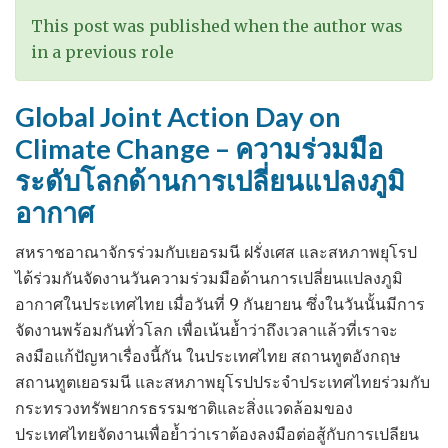
free
This post was published when the author was
–
in a previous role
สื่อมวลชน
ควร
Global Joint Action Day on
มี
Climate Change – ความร่วมมือ
ความ
ระดับโลกด้านการเปลี่ยนแปลงภูมิ
รับ
ผิด
อากาศ
ชอบ
สหราชอาณาจักรร่วมกับเยอรมนี ฝรั่งเศส และสหภาพยุโรป
มาก
ได้ร่วมกันจัดงานวันความร่วมมือด้านการเปลี่ยนแปลงภูมิ
เท่าๆ
อากาศในประเทศไทย เมื่อวันที่ 9 กันยายน ซึ่งในวันนั้นมีการ
กับ
จัดงานพร้อมกันทั่วโลก เพื่อเน้นย้ำว่าถึงเวลาแล้วที่เราจะ
เสรีภาพ
ลงมือแก้ปัญหาเรื่องนี้กัน ในประเทศไทย สถานทูตอังกฤษ
สถานทูตเยอรมนี และสหภาพยุโรปประจำประเทศไทยร่วมกับ
กระทรวงทรัพยากรธรรมชาติและสิ่งแวดล้อมของ
ประเทศไทยจัดงานเพื่อย้ำว่าเราต้องลงมือต่อสู้กับการเปลียน