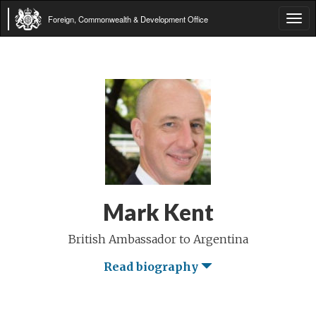
Foreign, Commonwealth & Development Office
Tog
navi
Mark Kent
British Ambassador to Argentina
Read biography