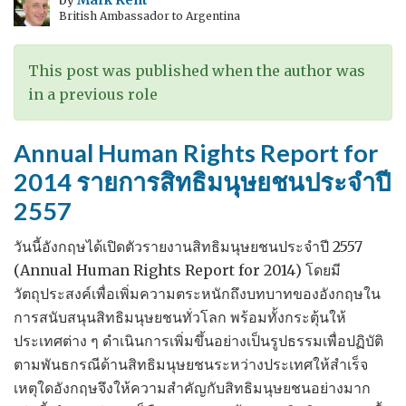
by
Mark Kent
British Ambassador to Argentina
ทุก
ปี
เป็น
This post was published when the author was
วัน
in a previous role
ประชาธิปไตย
สากล
Annual Human Rights Report for
ของ
2014 รายการสิทธิมนุษยชนประจำปี
สหประชาชาติ
2557
และ
บรรดา
วันนี้อังกฤษได้เปิดตัวรายงานสิทธิมนุษยชนประจำปี 2557
ชาติ
(Annual Human Rights Report for 2014) โดยมี
สมาชิก
วัตถุประสงค์เพื่อเพิ่มความตระหนักถึงบทบาทของอังกฤษใน
การสนับสนุนสิทธิมนุษยชนทั่วโลก พร้อมทั้งกระตุ้นให้
ประเทศต่าง ๆ ดำเนินการเพิ่มขึ้นอย่างเป็นรูปธรรมเพื่อปฏิบัติ
ตามพันธกรณีด้านสิทธิมนุษยชนระหว่างประเทศให้สำเร็จ
เหตุใดอังกฤษจึงให้ความสำคัญกับสิทธิมนุษยชนอย่างมาก