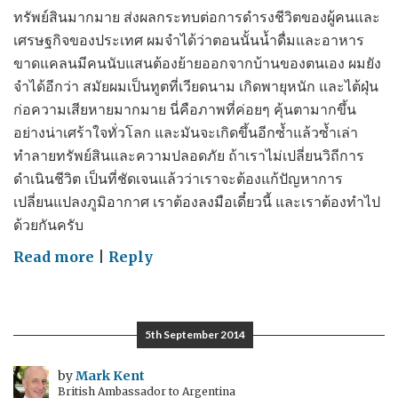
ทรัพย์สินมากมาย ส่งผลกระทบต่อการดำรงชีวิตของผู้คนและ
เศรษฐกิจของประเทศ ผมจำได้ว่าตอนนั้นน้ำดื่มและอาหาร
ขาดแคลนมีคนนับแสนต้องย้ายออกจากบ้านของตนเอง ผมยัง
จำได้อีกว่า สมัยผมเป็นทูตที่เวียดนาม เกิดพายุหนัก และไต้ฝุ่น
ก่อความเสียหายมากมาย นี่คือภาพที่ค่อยๆ คุ้นตามากขึ้น
อย่างน่าเศร้าใจทั่วโลก และมันจะเกิดขึ้นอีกซ้ำแล้วซ้ำเล่า
ทำลายทรัพย์สินและความปลอดภัย ถ้าเราไม่เปลี่ยนวิถีการ
ดำเนินชีวิต เป็นที่ชัดเจนแล้วว่าเราจะต้องแก้ปัญหาการ
เปลี่ยนแปลงภูมิอากาศ เราต้องลงมือเดี๋ยวนี้ และเราต้องทำไป
ด้วยกันครับ
on
Read more
|
Reply
Global
Joint
Action
5th September 2014
Day
on
by
Mark Kent
British Ambassador to Argentina
Climate