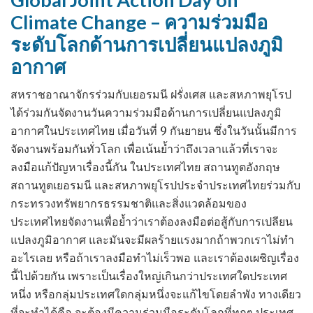
มี
Climate Change – ความร่วมมือ
ความ
ระดับโลกด้านการเปลี่ยนแปลงภูมิ
รับ
ผิด
อากาศ
ชอบ
สหราชอาณาจักรร่วมกับเยอรมนี ฝรั่งเศส และสหภาพยุโรป
มาก
ได้ร่วมกันจัดงานวันความร่วมมือด้านการเปลี่ยนแปลงภูมิ
เท่าๆ
อากาศในประเทศไทย เมื่อวันที่ 9 กันยายน ซึ่งในวันนั้นมีการ
กับ
จัดงานพร้อมกันทั่วโลก เพื่อเน้นย้ำว่าถึงเวลาแล้วที่เราจะ
เสรีภาพ
ลงมือแก้ปัญหาเรื่องนี้กัน ในประเทศไทย สถานทูตอังกฤษ
สถานทูตเยอรมนี และสหภาพยุโรปประจำประเทศไทยร่วมกับ
กระทรวงทรัพยากรธรรมชาติและสิ่งแวดล้อมของ
ประเทศไทยจัดงานเพื่อย้ำว่าเราต้องลงมือต่อสู้กับการเปลียน
แปลงภูมิอากาศ และมันจะมีผลร้ายแรงมากถ้าพวกเราไม่ทำ
อะไรเลย หรือถ้าเราลงมือทำไม่เร็วพอ และเราต้องเผชิญเรื่อง
นี้ไปด้วยกัน เพราะเป็นเรื่องใหญ่เกินกว่าประเทศใดประเทศ
หนึ่ง หรือกลุ่มประเทศใดกลุ่มหนึ่งจะแก้ไขโดยลำพัง ทางเดียว
ที่จะทำได้คือ จะต้องมีความร่วมมือระดับโลกที่ทุกๆ ประเทศ