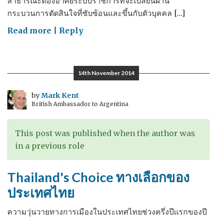
สาธารณะต้องอาศัยระบบราชการที่จะเปลี่ยนผ่าน
กระบวนการตัดสินใจที่ซับซ้อนและขึ้นกับตัวบุคคล […]
on
Read more
|
Reply
The
Costs
of
14th November 2014
Corruption
–
by
Mark Kent
British Ambassador to Argentina
ต้นทุน
ของ
การ
This post was published when the author was
ทุจริต
in a previous role
Thailand's Choice ทางเลือกของ
ประเทศไทย
ความวุ่นวายทางการเมืองในประเทศไทยช่วงครึ่งปีแรกของปี