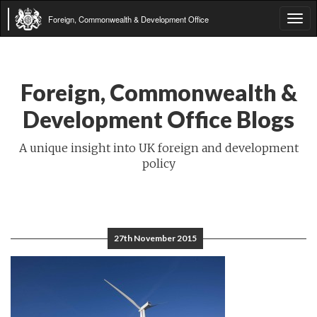
Foreign, Commonwealth & Development Office
Tog
navi
Foreign, Commonwealth &
Development Office Blogs
A unique insight into UK foreign and development
policy
27th November 2015