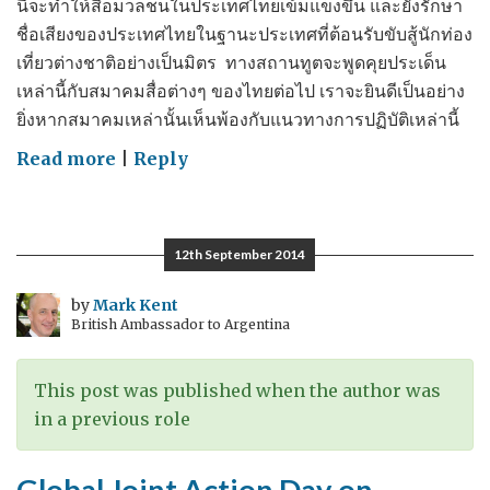
นี้จะทำให้สื่อมวลชนในประเทศไทยเข้มแข็งขึ้น และยังรักษา
ชื่อเสียงของประเทศไทยในฐานะประเทศที่ต้อนรับขับสู้นักท่อง
เที่ยวต่างชาติอย่างเป็นมิตร ทางสถานทูตจะพูดคุยประเด็น
เหล่านี้กับสมาคมสื่อต่างๆ ของไทยต่อไป เราจะยินดีเป็นอย่าง
ยิ่งหากสมาคมเหล่านั้นเห็นพ้องกับแนวทางการปฏิบัติเหล่านี้
on
Read more
|
Reply
Media
should
be
12th September 2014
responsible
as
by
Mark Kent
British Ambassador to Argentina
well
as
free
This post was published when the author was
–
in a previous role
สื่อมวลชน
ควร
Global Joint Action Day on