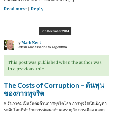
on
Read more
|
Reply
Real
rights
for
9th December 2014
real
people
by
Mark Kent
British Ambassador to Argentina
สิทธิ
ที่แท้
จริง
This post was published when the author was
สำหรับ
in a previous role
ประชาชน
ที่แท้
The Costs of Corruption – ต้นทุน
จริง
ของการทุจริต
9 ธันวาคมเป็นวันต่อต้านการทุจริตโลก การทุจริตเป็นปัญหา
ระดับโลกที่ทำร้ายการพัฒนาด้านเศรษฐกิจ การเมือง และก