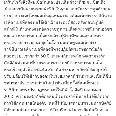
เกริ่นนำถึงสิ่งที่ผมเชื่อมั่นและประเด็นต่างๆที่ผมจะเขียนถึง
ด้านสถาบันพระมหากษัตริย์ ในฐานะเอกอัครราชทูตอังกฤษ
ประจำประเทศไทยผมเป็นผู้แทนพระองค์สมเด็จพระราชินีนาถ
เอลิซาเบธที่สอง ผมได้เข้าเผ้าพระองค์สองครั้งก่อนปฏิบัติ
หน้าที่ในตำแหน่งเอกอัครราชทูต สมเด็จพระราชินีนาถเอลิซา
เบธและพระบาทสมเด็จพระเจ้าอยู่หัวภูมิพลอดุลยเดชทรง
ครองราชย์ยาวนานที่สุดในโลก ผมเทิดทูนสมเด็จพระ
ราชินีนาถเอลิซาเบธที่สองที่ทรงปฏิบัติพระราชกรณียกิจ
ตลอดระยะเวลากว่า 60 ปี และผมก็ตระหนักถึงความจงรัก
ภักดีอันท่วมท้นที่ประชาชนชาวไทยมีต่อพระบาทสมเด็จ
พระเจ้าอยู่หัวด้วยเช่นกัน สถาบันพระมหากษัตริย์อังกฤษได้
ปรับเปลี่ยนให้เข้ากับสังคมในระยะเวลาที่ผ่านมาและเป็นที่ชื่น
ชอบของประชาชนส่วนใหญ่ เช่น เมื่อครั้งที่สมเด็จพระ
ราชินีนาถทรงปรากฏพระองค์ในกีฬาโอลิมปิกลอนดอน
2012 ความจงรักภักดีต่อสมเด็จพระราชินีนาถไม่ได้เกิดจาก
การใช้กฏหมายใดบังคับ คนที่ไม่นิยมสถาบันพระมหากษัตริย์
มีจำนวนน้อย แต่พวกเขาได้รับเสรีภาพในการยึดมั่นกับความ