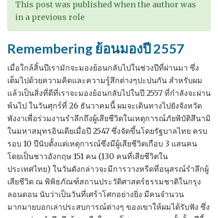
ใน
This post was published when the author was
งาน
in a previous role
โครงการ
เพื่อ
Remembering ย้อนมองปี 2557
ความ
โปร่งใส
เมื่อใกล้สิ้นปีเรามักจะมองย้อนกลับไปในช่วงปีที่ผ่านมา ซึ่ง
ใน
เต็มไปด้วยความคิดและความรู้สึกต่างๆปะปนกัน สำหรับผม
ภาค
แล้วเป็นสิ่งที่ดีที่เราจะมองย้อนกลับไปในปี 2557 ที่กำลังจะผ่าน
การ
พ้นไป ในวันศุกร์ที่ 26 ธันวาคมนี้ ผมจะเดินทางไปยังจังหวัด
ก่อสร้าง
พังงาเพื่อร่วมงานรำลึกถึงผู้เสียชีวิตในเหตุการณ์ภัยพิบัติสึนามิ
ในมหาสมุทรอินเดียเมื่อปี 2547 ซึ่งจัดขึ้นโดยรัฐบาลไทย ครบ
รอบ 10 ปีนับตั้งแต่เหตุการณ์ซึ่งมีผู้เสียชีวิตเกือบ 3 แสนคน
โดยเป็นชาวอังกฤษ 151 คน (130 คนที่เสียชีวิตใน
ประเทศไทย) ในวันดังกล่าวจะมีการวางหรีดที่อนุสรณ์รำลึกผู้
เสียชีวิต ณ พิพิธภัณฑ์สถานประวัติศาสตร์ธรรมชาติในกรุง
ลอนดอน นับว่าเป็นวันที่เศร้าโศกอย่างยิ่ง มีคนจำนวน
มากมายบอกเล่าประสบการณ์ต่างๆ ของเขาให้ผมได้รับฟัง ซึ่ง