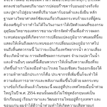
ตกลงช่วยกันลดปริมาณการปล่อยก๊าซคาร์บอนอย่างจริงจัง
และปูทางไปสู่อนาคตที่ปริมาณคาร์บอนต่ำและยั่งยืน หลัก
ฐานทางวิทยาศาสตร์ชัดเจนเกี่ยวกับผลกระทบร้ายแรงที่ผู้คน
ต้องเผชิญถ้าเราทำไม่ได้ในวันงานเราได้เปิดตัวแผนที่ของกรม
อุตุนิยมวิทยาของสหราชอาณาจักรจัดทำขึ้นเพื่อสำรวจผลก
ระทบต่อมนุษย์ที่เกิดจากการเปลี่ยนแปลงภูมิอากาศแผนที่นี้จะ
แสดงให้เห็นถึงผลกระทบของการเปลี่ยนแปลงภูมิอากาศไป
จนถึงสิ้นศตวรรษนี้ ไม่ว่าจะเป็นเรื่องทรัพยากรน้ำ ความเสี่ยง
ที่จะเกิดน้ำท่วม การผลิตพืชผลการเกษตร จำนวนปลาในน้ำ
และด้านอื่นๆ แผนที่นี้เตือนพวกเราให้เห็นถึงความเสี่ยงที่จะ
เกิดขึ้นถ้าเราไม่ลงมือทำอะไรเลย ในเอเชียตะวันออกเฉียงใต้
ความท้าทายอีกประการก็คือ ประชากรที่เพิ่มขึ้นก็จะทำให้
ความต้องการอาหารและพลังงานเพิ่มขึ้นไปด้วย ผลกระทบ
บางข้อก็เริ่มเห็นแล้วในขณะนี้ ผมอยู่ที่ประเทศไทยเมื่อน้ำท่วม
ใหญ่ในปี พ.ศ. 2554 ตอนนั้นผมยังไม่ใช่ทูตอังกฤษแต่เป็น
นักเรียนอยู่ เรียนภาษาและวัฒนธรรมไทยอยู่ที่กรุงเทพฯ และ
ขอนแก่น ผมจำได้ดีว่าน้ำท่วมทำให้เกิดความเสียหายแก่