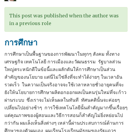
Change
–
This post was published when the author was
ความ
in a previous role
ร่วม
มือ
การศึกษา
ระดับ
โลก
การศึกษาเป็นพื้นฐานของการพัฒนาในทุกๆ สังคม ทั้งทาง
ด้าน
เศรษฐกิจ เทคโนโลยี การเมืองและวัฒนธรรม รัฐบาลส่วน
การ
ใหญ่ตระหนักดีในข้อนี้และผลักดันให้การศึกษาเป็นส่วน
เปลี่ยนแปลง
สำคัญของนโยบาย แต่นี่ไม่ใช่สิ่งที่จะทำได้ง่ายๆ ในเวลาอัน
ภูมิ
รวดเร็ว ในความเป็นจริงอาจจะใช้เวลาหลายชั่วอายุคนที่จะ
อากาศ
ยังให้นโยบายการศึกษาผลิดอกออกผลเป็นคนรุ่นใหม่ที่จะก้าว
ผ่านระบบ ซึ่งเราจะไม่เห็นผลในทันที ทัศนคตินั้นจะค่อยๆ
เปลี่ยนไปอย่างช้าๆ การใช้เทคโนโลยีนั้นสำคัญมากขึ้นเรื่อยๆ
แต่คุณภาพของผู้สอนและวิธีการสอนก็สำคัญไม่ยิ่งหย่อนไป
กว่ากัน ผมเล็งเห็นสิ่งต่างๆ เหล่านี้ผ่านประสบการณ์ด้านการ
ศึกษาของตัวผมเอง ผมเรียนโรงเรียนมัธยมของรัฐแถวๆ