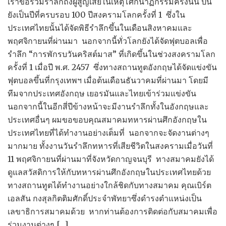
เราขอร่วมรำลึกถึงผู้สูญเสียในเหตุโศกนาฏกรรมครั้งนั้น ปีนี้
ยังเป็นปีที่ครบรอบ 100 ปีสงครามโลกครั้งที่ 1 ซึ่งใน
ประเทศไทยนั้นได้จัดพิธีรำลึกขึ้นในเดือนสิงหาคมและ
พฤศจิกายนที่ผ่านมา นอกจากนี้ทั่วโลกยังได้จัดฟุตบอลเพื่อ
รำลึก “การพักรบวันคริสต์มาส” ที่เกิดขึ้นในช่วงสงครามโลก
ครั้งที่ 1 เมื่อปี พ.ศ. 2457 ซึ่งทางสถานทูตอังกฤษได้จัดแข่งขัน
ฟุตบอลขึ้นที่กรุงเทพฯ เมื่อต้นเดือนธันวาคมที่ผ่านมา โดยมี
ทีมจากประเทศอังกฤษ เยอรมันและไทยเข้าร่วมแข่งขัน
นอกจากนี้ในอีกสี่ปีข้างหน้าจะมีงานรำลึกทั้งในอังกฤษและ
ประเทศอื่นๆ ผมขอขอบคุณสมาคมทหารผ่านศึกอังกฤษใน
ประเทศไทยที่ได้ทำงานอย่างเต็มที่ นอกจากจะจัดงานต่างๆ
มากมาย ทั้งงานวันรำลึกทหารที่เสียชีวิตในสงครามเมื่อวันที่
11 พฤศจิกายนที่ผ่านมาที่จังหวัดกาญจนบุรี ทางสมาคมยังได้
ดูแลสวัสดิการให้กับทหารผ่านศึกอังกฤษในประเทศไทยด้วย
ทางสถานทูตได้ทำงานอย่างใกล้ชิดกับทางสมาคม คุณเบิร์ต
เอลสัน กงสุลกิตติมศักดิ์ประจำพัทยาซึ่งดำรงตำแหน่งเป็น
เลขาธิการสมาคมด้วย หากท่านต้องการติดต่อกับสมาคมเพื่อ
ร่วมงานต่างๆ […]