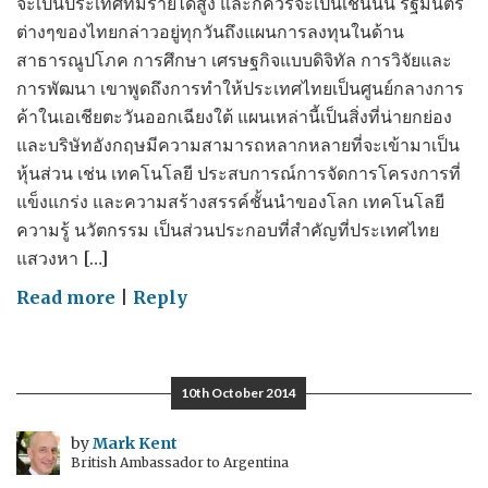
จะเป็นประเทศที่มีรายได้สูง และก็ควรจะเป็นเช่นนั้น รัฐมนตรี
ต่างๆของไทยกล่าวอยู่ทุกวันถึงแผนการลงทุนในด้าน
สาธารณูปโภค การศึกษา เศรษฐกิจแบบดิจิทัล การวิจัยและ
การพัฒนา เขาพูดถึงการทำให้ประเทศไทยเป็นศูนย์กลางการ
ค้าในเอเชียตะวันออกเฉียงใต้ แผนเหล่านี้เป็นสิ่งที่น่ายกย่อง
และบริษัทอังกฤษมีความสามารถหลากหลายที่จะเข้ามาเป็น
หุ้นส่วน เช่น เทคโนโลยี ประสบการณ์การจัดการโครงการที่
แข็งแกร่ง และความสร้างสรรค์ชั้นนำของโลก เทคโนโลยี
ความรู้ นวัตกรรม เป็นส่วนประกอบที่สำคัญที่ประเทศไทย
แสวงหา […]
on
Read more
|
Reply
Thailand's
Choice
ทาง
10th October 2014
เลือก
ของ
by
Mark Kent
British Ambassador to Argentina
ประเทศไทย