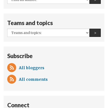
authors:
Teams and topics
All
Find a
>
teams
and
topics:
Subscribe
All bloggers
All comments
Connect