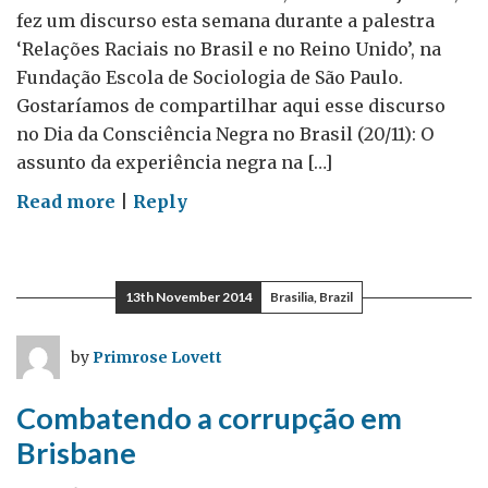
fez um discurso esta semana durante a palestra
‘Relações Raciais no Brasil e no Reino Unido’, na
Fundação Escola de Sociologia de São Paulo.
Gostaríamos de compartilhar aqui esse discurso
no Dia da Consciência Negra no Brasil (20/11): O
assunto da experiência negra na […]
on
Read more
|
Reply
A
experiência
de
13th November 2014
Brasilia, Brazil
ser
negra
by
Primrose Lovett
no
Reino
Combatendo a corrupção em
Unido
Brisbane
e
no