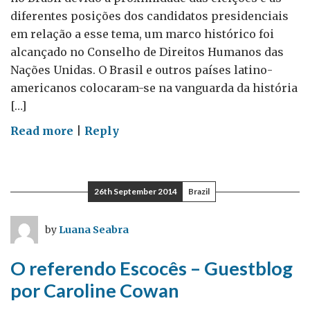
diferentes posições dos candidatos presidenciais
em relação a esse tema, um marco histórico foi
alcançado no Conselho de Direitos Humanos das
Nações Unidas. O Brasil e outros países latino-
americanos colocaram-se na vanguarda da história
[…]
on
Read more
|
Reply
Enquanto
isso,
em
26th September 2014
Brazil
Genebra…
(27ª
by
Luana Seabra
Sessão
do
O referendo Escocês – Guestblog
CDH
por Caroline Cowan
e