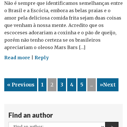
Resolução
Não é sempre que identificamos semelhanças entre
sobre
o Brasil e a Escócia, embora as belas praias e o
Orientação
amor pela deliciosa comida frita sejam duas coisas
Sexual
que venham à nossa mente. Acredito que os
e
escoceses adorariam a coxinha e o pão de queijo,
Identidade
porém não tenho certeza se os brasileiros
de
apreciariam o oleoso Mars Bars […]
Gênero)
on
Read more
|
Reply
O
referendo
Escocês
« Previous
1
2
3
4
5
...
»Next
–
Guestblog
por
Caroline
Find an author
Cowan
All
Find a
>