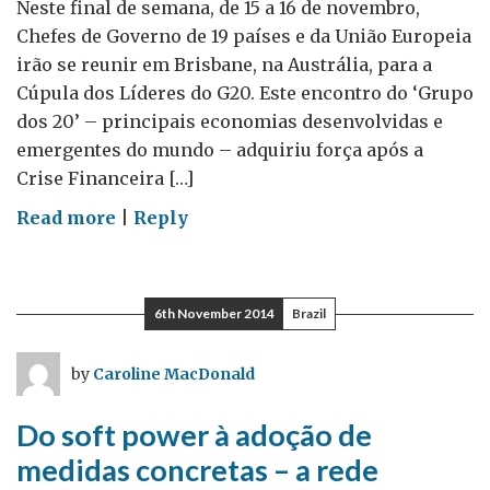
Neste final de semana, de 15 a 16 de novembro,
resto
Chefes de Governo de 19 países e da União Europeia
do
irão se reunir em Brisbane, na Austrália, para a
mundo
Cúpula dos Líderes do G20. Este encontro do ‘Grupo
dos 20’ – principais economias desenvolvidas e
emergentes do mundo – adquiriu força após a
Crise Financeira […]
on
Read more
|
Reply
Combatendo
a
corrupção
6th November 2014
Brazil
em
Brisbane
by
Caroline MacDonald
Do soft power à adoção de
medidas concretas – a rede