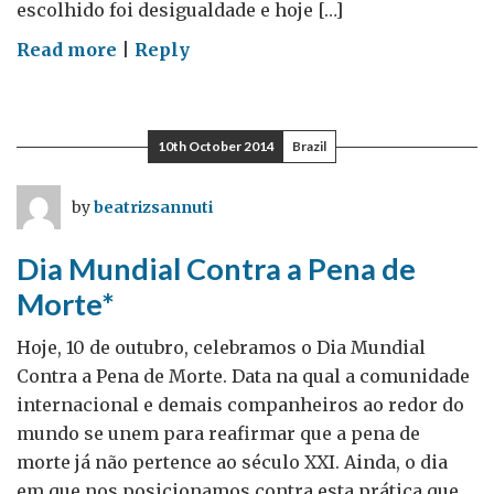
escolhido foi desigualdade e hoje […]
on
Read more
|
Reply
Nutrição
para
o
10th October 2014
Brazil
Crescimento
–
by
beatrizsannuti
combatendo
a
Dia Mundial Contra a Pena de
fome
Morte*
e
a
Hoje, 10 de outubro, celebramos o Dia Mundial
desigualdade
Contra a Pena de Morte. Data na qual a comunidade
através
internacional e demais companheiros ao redor do
do
mundo se unem para reafirmar que a pena de
comércio
morte já não pertence ao século XXI. Ainda, o dia
e
em que nos posicionamos contra esta prática que,