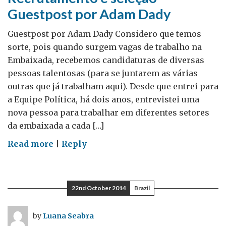
concretas
Guestpost por Adam Dady
–
a
Guestpost por Adam Dady Considero que temos
rede
sorte, pois quando surgem vagas de trabalho na
Chevening
Embaixada, recebemos candidaturas de diversas
pessoas talentosas (para se juntarem as várias
outras que já trabalham aqui). Desde que entrei para
a Equipe Política, há dois anos, entrevistei uma
nova pessoa para trabalhar em diferentes setores
da embaixada a cada […]
on
Read more
|
Reply
Recrutamento
e
seleção
22nd October 2014
Brazil
–
Guestpost
by
Luana Seabra
por