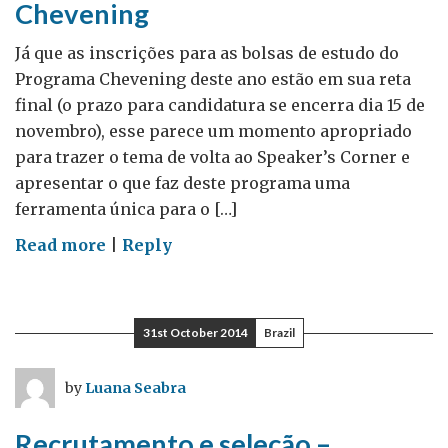
Chevening
Já que as inscrições para as bolsas de estudo do
Programa Chevening deste ano estão em sua reta
final (o prazo para candidatura se encerra dia 15 de
novembro), esse parece um momento apropriado
para trazer o tema de volta ao Speaker’s Corner e
apresentar o que faz deste programa uma
ferramenta única para o […]
on
Read more
|
Reply
Do
soft
power
31st October 2014
Brazil
à
adoção
by
Luana Seabra
de
medidas
Recrutamento e seleção –