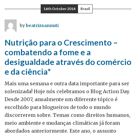
Desenvolvimento
16th October 2014
Brazil
–
Fundo
by
beatrizsannuti
Newton
traz
Nutrição para o Crescimento –
uma
combatendo a fome e a
nova
desigualdade através do comércio
agenda
de
e da ciência*
colaboração
Mais uma semana e outra data importante para ser
entre
solenizada! Hoje nós celebramos o Blog Action Day.
Reino
Desde 2007, anualmente um diferente tópico é
Unido
escolhido para blogueiros de todo o mundo
e
discorrerem sobre. Temas como direitos humanos,
Brasil
meio ambiente e mudanças climáticas já foram
abordados anteriormente. Este ano, o assunto