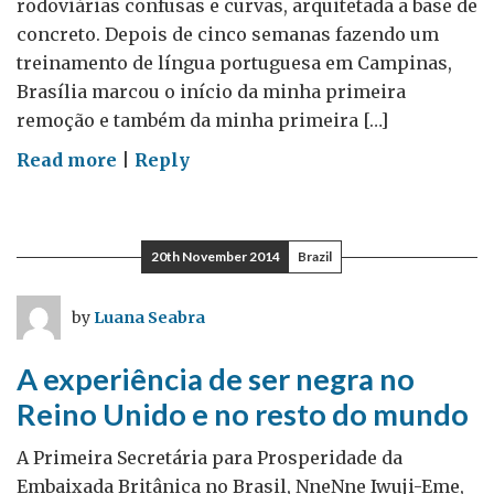
rodoviárias confusas e curvas, arquitetada a base de
concreto. Depois de cinco semanas fazendo um
treinamento de língua portuguesa em Campinas,
Brasília marcou o início da minha primeira
remoção e também da minha primeira […]
on
Read more
|
Reply
A
vida
numa
20th November 2014
Brazil
cidade
sem
by
Luana Seabra
esquinas
A experiência de ser negra no
Reino Unido e no resto do mundo
A Primeira Secretária para Prosperidade da
Embaixada Britânica no Brasil, NneNne Iwuji-Eme,