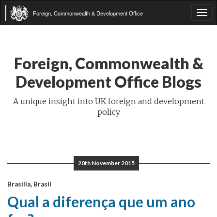
Foreign, Commonwealth & Development Office
Tog
navi
Foreign, Commonwealth &
Development Office Blogs
A unique insight into UK foreign and development
policy
20th November 2015
Brasilia, Brasil
Qual a diferença que um ano