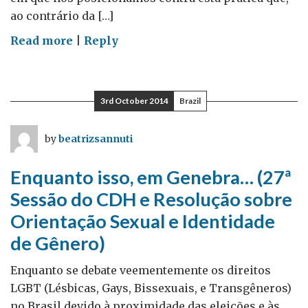
da
ao contrário da […]
ciência*
on
Read more
|
Reply
Dia
Mundial
Contra
3rd October 2014
Brazil
a
Pena
by
beatrizsannuti
de
Morte*
Enquanto isso, em Genebra… (27ª
Sessão do CDH e Resolução sobre
Orientação Sexual e Identidade
de Gênero)
Enquanto se debate veementemente os direitos
LGBT (Lésbicas, Gays, Bissexuais, e Transgêneros)
no Brasil devido à proximidade das eleições e às