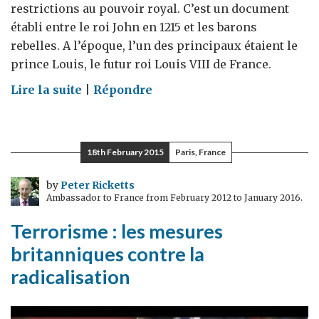
restrictions au pouvoir royal. C’est un document
établi entre le roi John en 1215 et les barons
rebelles. A l’époque, l’un des principaux étaient le
prince Louis, le futur roi Louis VIII de France.
on
Lire la suite
|
Répondre
Le
"Global
Law
18th February 2015
Paris, France
Summit"
et
by
Peter Ricketts
Ambassador to France from February 2012 to January 2016.
l'héritage
de
Terrorisme : les mesures
la
britanniques contre la
Magna
radicalisation
Carta