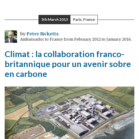
N'oublions
pas
la
5th March 2015
Paris, France
Crimée
by
Peter Ricketts
Ambassador to France from February 2012 to January 2016.
Climat : la collaboration franco-
britannique pour un avenir sobre
en carbone