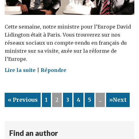
Cette semaine, notre ministre pour l’Europe David
Lidington était à Paris. Vous trouverez sur nos
réseaux sociaux un compte-rendu en français du
ministre sur sa visite, axée sur la réforme de
l’Europe.
on
Lire la suite
|
Répondre
Affaires
européennes
:
« Previous
1
2
3
4
5
...
»Next
la
visite
de
David
Find an author
Lidington