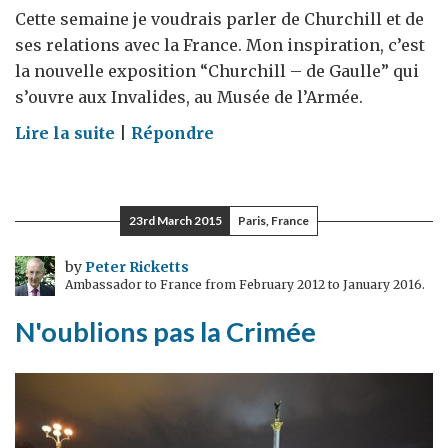
Cette semaine je voudrais parler de Churchill et de
ses relations avec la France. Mon inspiration, c’est
la nouvelle exposition “Churchill – de Gaulle” qui
s’ouvre aux Invalides, au Musée de l’Armée.
on
Lire la suite
|
Répondre
L'exposition
Churchill
–
23rd March 2015
Paris, France
de
Gaulle
by
Peter Ricketts
Ambassador to France from February 2012 to January 2016.
N'oublions pas la Crimée