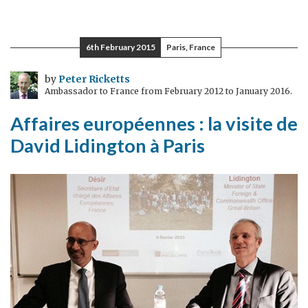
Terrorisme
:
les
6th February 2015
Paris, France
mesures
britanniques
by
Peter Ricketts
Ambassador to France from February 2012 to January 2016.
contre
la
Affaires européennes : la visite de
radicalisation
David Lidington à Paris