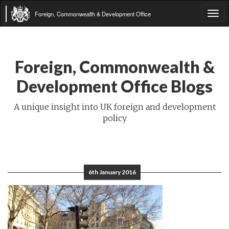
Foreign, Commonwealth & Development Office
Tog
navi
Foreign, Commonwealth &
Development Office Blogs
A unique insight into UK foreign and development
policy
6th January 2016