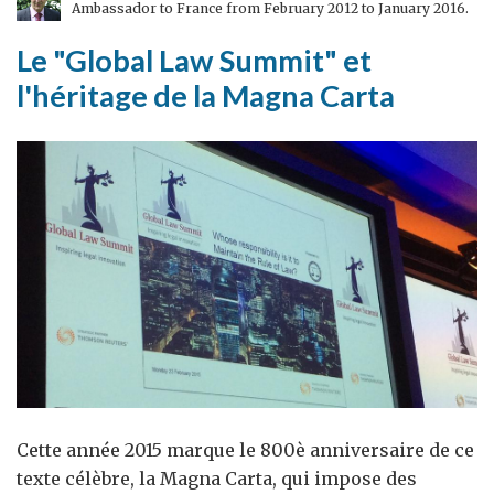
Ambassador to France from February 2012 to January 2016.
britannique
pour
Le "Global Law Summit" et
un
l'héritage de la Magna Carta
avenir
sobre
en
carbone
Cette année 2015 marque le 800è anniversaire de ce
texte célèbre, la Magna Carta, qui impose des