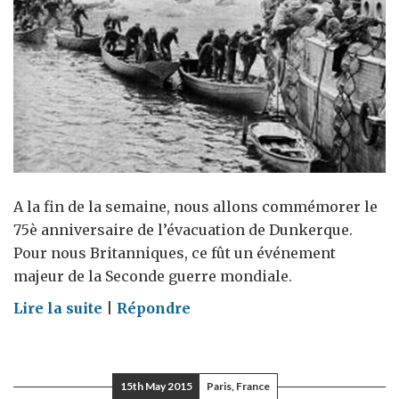
A la fin de la semaine, nous allons commémorer le
75è anniversaire de l’évacuation de Dunkerque.
Pour nous Britanniques, ce fût un événement
majeur de la Seconde guerre mondiale.
on
Lire la suite
|
Répondre
Il
y
a
15th May 2015
Paris, France