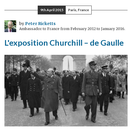
le
9th April 2015
Paris, France
diplomate
moderne
by
Peter Ricketts
Ambassador to France from February 2012 to January 2016.
?
L'exposition Churchill – de Gaulle