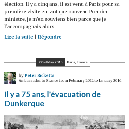
élection. Il y a cinq ans, il est venu à Paris pour sa
première visite en tant que nouveau Premier
ministre, je m’en souviens bien parce que je
l’accompagnais alors.
on
Lire la suite
|
Répondre
La
visite
du
22nd May 2015
Paris, France
Premier
ministre
by
Peter Ricketts
Ambassador to France from February 2012 to January 2016.
David
Cameron
Il y a 75 ans, l'évacuation de
à
Dunkerque
Paris