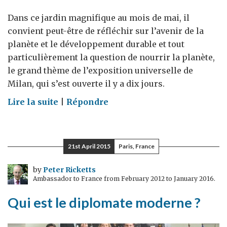
Dans ce jardin magnifique au mois de mai, il
convient peut-être de réfléchir sur l’avenir de la
planète et le développement durable et tout
particulièrement la question de nourrir la planète,
le grand thème de l’exposition universelle de
Milan, qui s’est ouverte il y a dix jours.
on
Lire la suite
|
Répondre
Nourrir
la
planète
21st April 2015
Paris, France
:
le
by
Peter Ricketts
Ambassador to France from February 2012 to January 2016.
grand
thème
Qui est le diplomate moderne ?
de
l'exposition