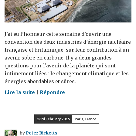
J’ai eu l’honneur cette semaine d’ouvrir une
convention des deux industries d’énergie nucléaire
française et britannique, sur leur contribution à un
avenir sobre en carbone. Il y a deux grandes
questions pour l’avenir de la planète qui sont
intimement liées : le changement climatique et les
énergies abordables et sûres.
on
Lire la suite
|
Répondre
Climat
:
la
23rd February 2015
Paris, France
collaboration
franco-
by
Peter Ricketts