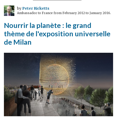
75
ans,
by
Peter Ricketts
Ambassador to France from February 2012 to January 2016.
l'évacuation
de
Nourrir la planète : le grand
Dunkerque
thème de l'exposition universelle
de Milan