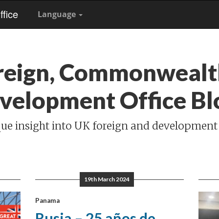
fice
Language
reign, Commonwealt
velopment Office Bl
ue insight into UK foreign and development
19th March 2024
Panama
Rusia – 25 años de