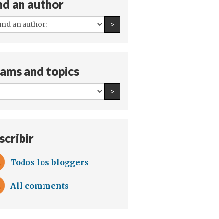
nd an author
All
Find an author
>
authors:
ams and topics
All
Find an author
>
teams
and
topics:
scribir
Todos los bloggers
All comments