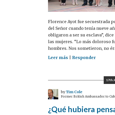
Florence Ayot fue secuestrada po
del Señor cuando tenía nueve a
obligaron a ser su esclava”, dic
las mujeres. “Lo más doloroso fu
hombres. Nos sometieron, no ér
on
Leer más
|
Responder
“Me
entregaron
a
17th 
un
comandante
by
Tim Cole
Former British Ambassador to Cu
y
fui
¿Qué hubiera pensa
su