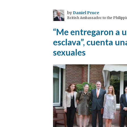
impacto:
tres
by
Daniel Pruce
British Ambassador to the Philippi
principios
para
“Me entregaron a u
crecer
esclava”, cuenta un
en
el
sexuales
trabajo