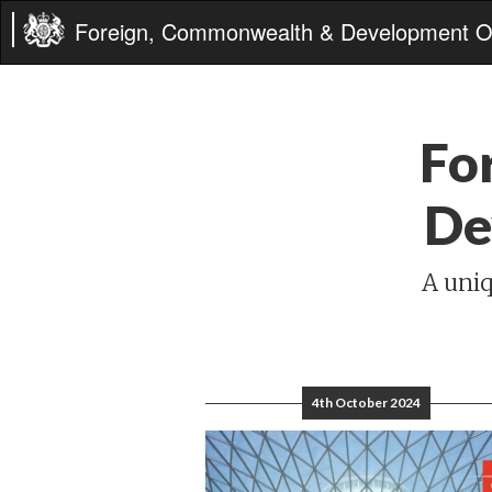
Foreign, Commonwealth & Development Of
Fo
De
A uniq
4th October 2024