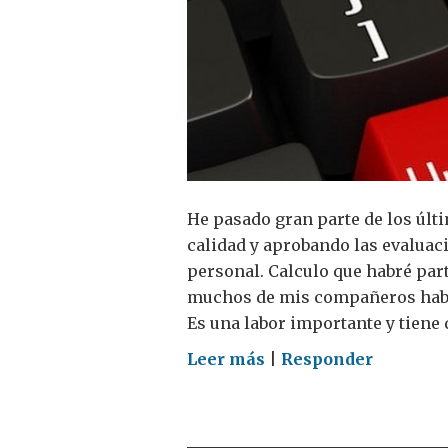
He pasado gran parte de los úl
calidad y aprobando las evaluac
personal. Calculo que habré par
muchos de mis compañeros habr
Es una labor importante y tiene 
on
Leer más
|
Responder
Ambición,
tenacidad
e