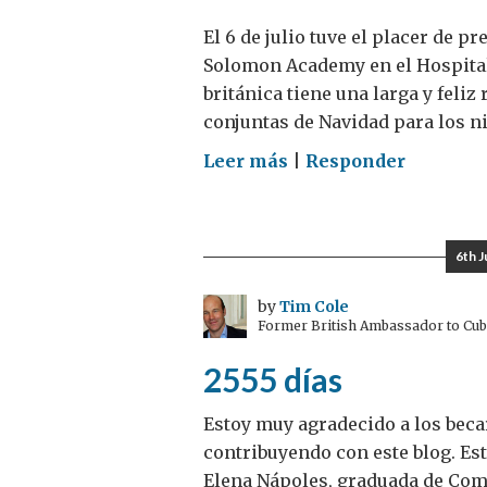
El 6 de julio tuve el placer de p
Solomon Academy en el Hospita
británica tiene una larga y feli
conjuntas de Navidad para los n
on
Leer más
|
Responder
Excelente
concierto
de
6th J
la
orquesta
by
Tim Cole
Former British Ambassador to Cu
de
King
2555 días
Solomon
Academy
Estoy muy agradecido a los bec
en
contribuyendo con este blog. Esta
el
Elena Nápoles, graduada de Comu