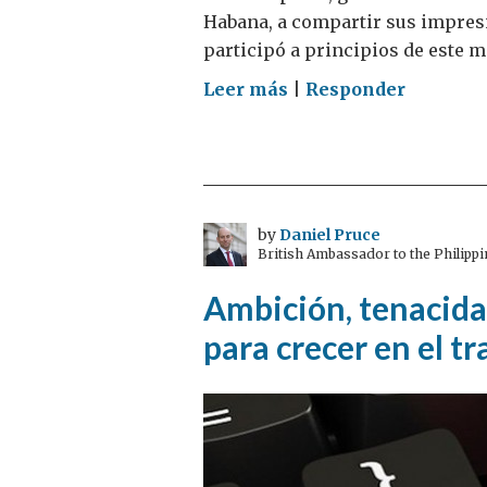
Hospital
Habana, a compartir sus impresi
de
participó a principios de este me
La
on
Leer más
|
Responder
Paz
2555
días
by
Daniel Pruce
British Ambassador to the Philippi
Ambición, tenacidad
para crecer en el tr