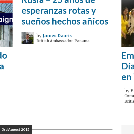
esperanzas rotas y
sueños hechos añicos
by
James Dauris
British Ambassador, Panama
do
Em
a
Día
en
by E
Commu
Briti
3rd August 2015