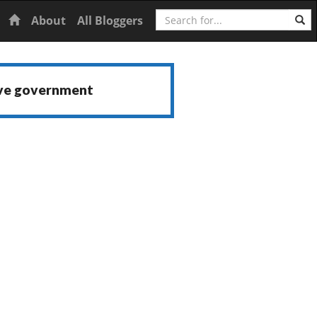
Search
Home
About
All Bloggers
ive government