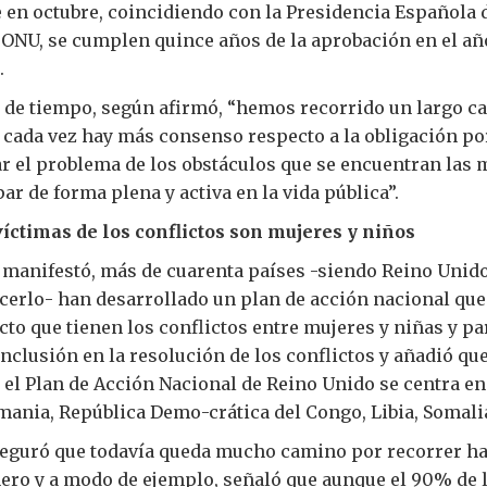
en octubre, coincidiendo con la Presidencia Española 
 ONU, se cumplen quince años de la aprobación en el añ
.
 de tiempo, según afirmó, “hemos recorrido un largo c
cada vez hay más consenso respecto a la obligación por
ar el problema de los obstáculos que se encuentran las m
ar de forma plena y activa en la vida pública”.
víctimas de los conflictos son mujeres y niños
 manifestó, más de cuarenta países -siendo Reino Unido
erlo- han desarrollado un plan de acción nacional que
cto que tienen los conflictos entre mujeres y niñas y pa
clusión en la resolución de los conflictos y añadió que
el Plan de Acción Nacional de Reino Unido se centra en 
mania, República Demo-crática del Congo, Libia, Somalia
seguró que todavía queda mucho camino por recorrer has
ero y a modo de ejemplo, señaló que aunque el 90% de l