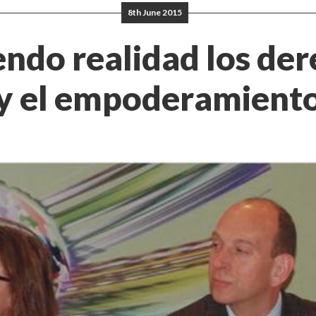
8th June 2015
ndo realidad los de
y el empoderamient