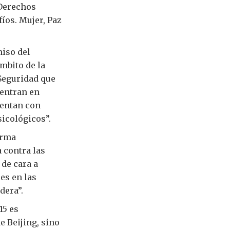
 Derechos
íos. Mujer, Paz
miso del
mbito de la
 Seguridad que
uentran en
uentan con
sicológicos”.
orma
 contra las
 de cara a
es en las
dera”.
15 es
e Beijing, sino