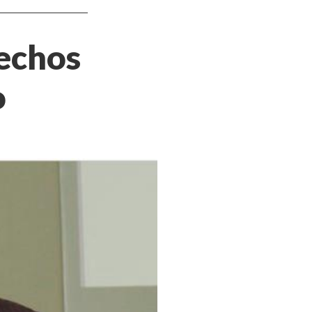
rechos
o