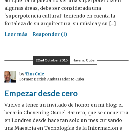
aunque Italia pueda no ser una superpotencia en
algunas áreas, debe ser considerada una
‘superpotencia cultural’ teniendo en cuenta la
fortaleza de su arquitectura, su música y su […]
on
Leer más
|
Responder (1)
Superpotencia
en
Poder
22nd October 2015
Havana, Cuba
Blando
by
Tim Cole
Former British Ambassador to Cuba
Empezar desde cero
Vuelvo a tener un invitado de honor en mi blog: el
becario Chevening Osmel Barreto, que se encuentra
en Londres desde hace tan solo un mes cursando
una Maestria en Tecnologías de la Informacion e