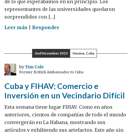
de lo que esperábamos en un principio. Los
representantes de las universidades quedaron
sorprendidos con […]
on
Leer más
|
Responder
La
Feria
de
2nd November 2015
Havana, Cuba
Universidades
Británicas
by
Tim Cole
Former British Ambassador to Cuba
fue
un
Cuba y FIHAV; Comercio e
gran
Inversión en un Vecindario Difícil
éxito
Esta semana tiene lugar FIHAV. Como en años
anteriores, cientos de compañías de todo el mundo
convergerán en La Habana, mostrando sus
artículos y exhibiendo sus artefactos. Este año sin