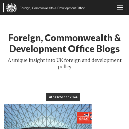
Foreign, Commonwealth & Development Office
Tog
navi
Foreign, Commonwealth &
Development Office Blogs
A unique insight into UK foreign and development
policy
4th October 2024