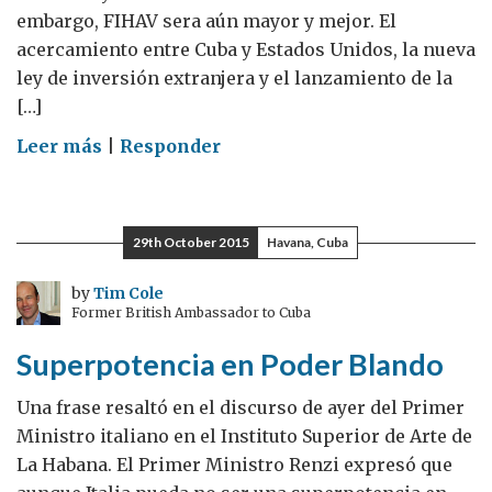
embargo, FIHAV sera aún mayor y mejor. El
acercamiento entre Cuba y Estados Unidos, la nueva
ley de inversión extranjera y el lanzamiento de la
[…]
on
Leer más
|
Responder
Cuba
y
FIHAV;
29th October 2015
Havana, Cuba
Comercio
e
by
Tim Cole
Former British Ambassador to Cuba
Inversión
en
Superpotencia en Poder Blando
un
Vecindario
Una frase resaltó en el discurso de ayer del Primer
Difícil
Ministro italiano en el Instituto Superior de Arte de
La Habana. El Primer Ministro Renzi expresó que