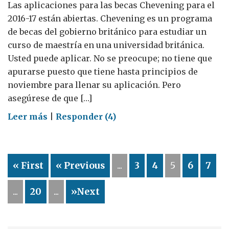
Las aplicaciones para las becas Chevening para el
2016-17 están abiertas. Chevening es un programa
de becas del gobierno británico para estudiar un
curso de maestría en una universidad británica.
Usted puede aplicar. No se preocupe; no tiene que
apurarse puesto que tiene hasta principios de
noviembre para llenar su aplicación. Pero
asegúrese de que […]
on
Leer más
|
Responder (4)
3
grandes
razones
« First
« Previous
...
3
4
5
6
7
para
estudiar
...
20
...
»Next
en
el
Reino