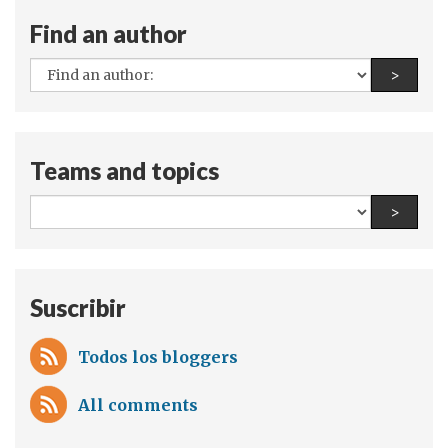
Unido,
Find an author
en
caso
All
Find a
>
de
authors:
que
las
Teams and topics
necesiten
All
Find a
>
teams
and
topics:
Suscribir
Todos los bloggers
All comments