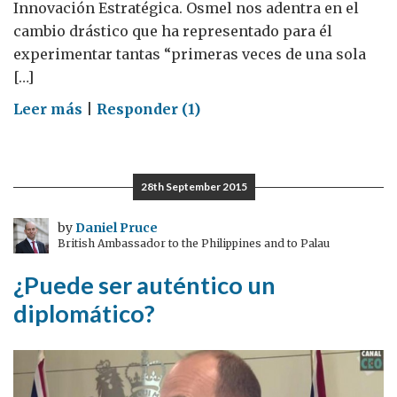
Innovación Estratégica. Osmel nos adentra en el
cambio drástico que ha representado para él
experimentar tantas “primeras veces de una sola
[…]
on
Leer más
|
Responder (1)
Empezar
desde
cero
28th September 2015
by
Daniel Pruce
British Ambassador to the Philippines and to Palau
¿Puede ser auténtico un
diplomático?