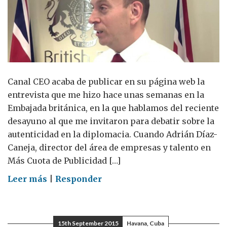
Canal CEO acaba de publicar en su página web la
entrevista que me hizo hace unas semanas en la
Embajada británica, en la que hablamos del reciente
desayuno al que me invitaron para debatir sobre la
autenticidad en la diplomacia. Cuando Adrián Díaz-
Caneja, director del área de empresas y talento en
Más Cuota de Publicidad […]
on
Leer más
|
Responder
¿Puede
ser
auténtico
15th September 2015
Havana, Cuba