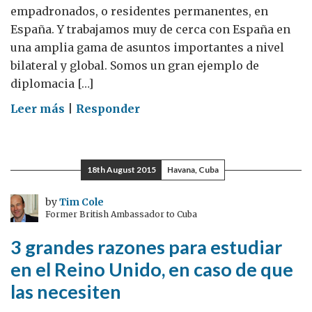
empadronados, o residentes permanentes, en
España. Y trabajamos muy de cerca con España en
una amplia gama de asuntos importantes a nivel
bilateral y global. Somos un gran ejemplo de
diplomacia […]
on
Leer más
|
Responder
¿Cómo
es
trabajar
18th August 2015
Havana, Cuba
en
una
by
Tim Cole
Former British Ambassador to Cuba
Embajada
británica?
3 grandes razones para estudiar
en el Reino Unido, en caso de que
las necesiten