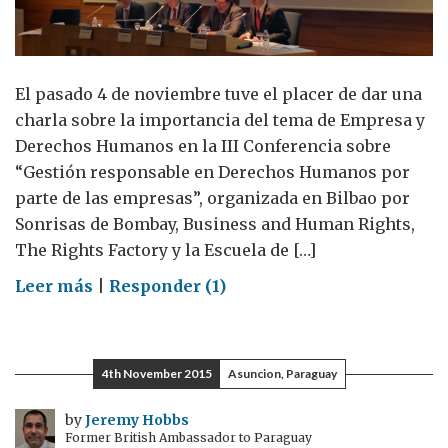
El pasado 4 de noviembre tuve el placer de dar una
charla sobre la importancia del tema de Empresa y
Derechos Humanos en la III Conferencia sobre
“Gestión responsable en Derechos Humanos por
parte de las empresas”, organizada en Bilbao por
Sonrisas de Bombay, Business and Human Rights,
The Rights Factory y la Escuela de […]
on
Leer más
|
Responder (1)
La
gestión
responsable
4th November 2015
Asuncion, Paraguay
en
derechos
by
Jeremy Hobbs
Former British Ambassador to Paraguay
humanos