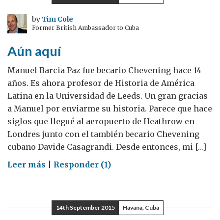
un
diplomático?
by
Tim Cole
Former British Ambassador to Cuba
Aún aquí
Manuel Barcia Paz fue becario Chevening hace 14
años. Es ahora profesor de Historia de América
Latina en la Universidad de Leeds. Un gran gracias
a Manuel por enviarme su historia. Parece que hace
siglos que llegué al aeropuerto de Heathrow en
Londres junto con el también becario Chevening
cubano Davide Casagrandi. Desde entonces, mi […]
on
Leer más
|
Responder (1)
Aún
aquí
14th September 2015
Havana, Cuba