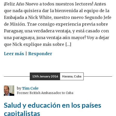
¡Feliz Año Nuevo a todos nuestros lectores! Antes
que nada quisiera dar la bienvenida al equipo de la
Embajada a Nick White, nuestro nuevo Segundo Jefe
de Misión. Trae consigo experiencia previa sobre
Paraguay, una verdadera ventaja, y está casado con
una paraguaya, ¡una ventaja aún mayor! Voy a dejar
que Nick explique más sobre […]
on
Leer más
|
Responder
Nuestras
actividades
para
15th January 2016
Havana, Cuba
el
2016
by
Tim Cole
Former British Ambassador to Cuba
Salud y educación en los países
capitalistas