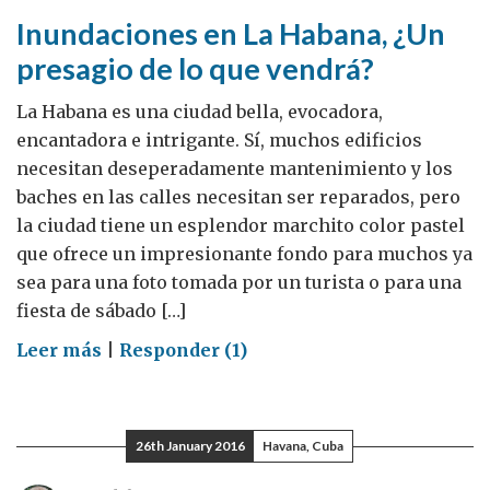
talentos
Inundaciones en La Habana, ¿Un
presagio de lo que vendrá?
La Habana es una ciudad bella, evocadora,
encantadora e intrigante. Sí, muchos edificios
necesitan deseperadamente mantenimiento y los
baches en las calles necesitan ser reparados, pero
la ciudad tiene un esplendor marchito color pastel
que ofrece un impresionante fondo para muchos ya
sea para una foto tomada por un turista o para una
fiesta de sábado […]
on
Leer más
|
Responder (1)
Inundaciones
en
La
26th January 2016
Havana, Cuba
Habana,