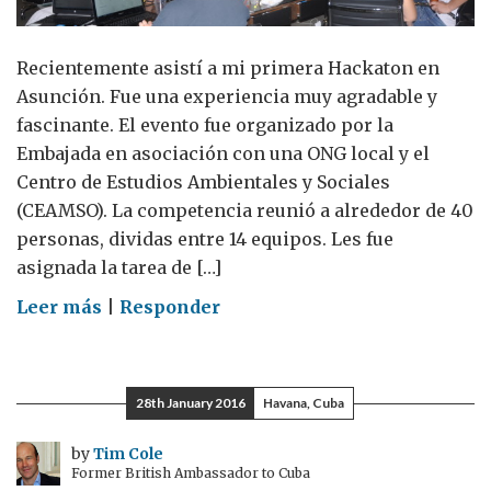
Recientemente asistí a mi primera Hackaton en
Asunción. Fue una experiencia muy agradable y
fascinante. El evento fue organizado por la
Embajada en asociación con una ONG local y el
Centro de Estudios Ambientales y Sociales
(CEAMSO). La competencia reunió a alrededor de 40
personas, dividas entre 14 equipos. Les fue
asignada la tarea de […]
on
Leer más
|
Responder
El
Hackathon
en
28th January 2016
Havana, Cuba
Paraguay
descubre
by
Tim Cole
Former British Ambassador to Cuba
jóvenes