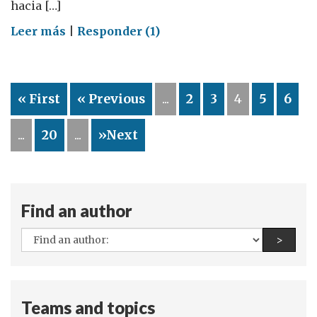
hacia […]
on
Leer más
|
Responder (1)
Violencia
hacia
las
« First
« Previous
...
2
3
4
5
6
mujeres
–
...
20
...
»Next
es
su
responsabilidad
Find an author
All
Find a
>
authors:
Teams and topics