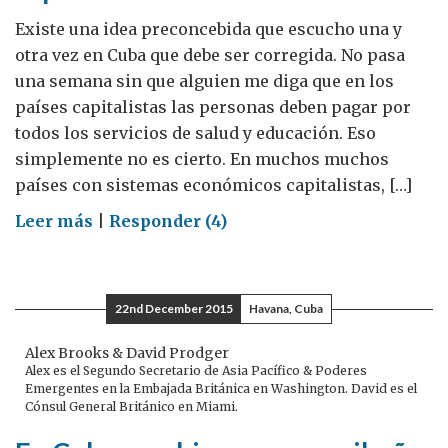
Existe una idea preconcebida que escucho una y
otra vez en Cuba que debe ser corregida. No pasa
una semana sin que alguien me diga que en los
países capitalistas las personas deben pagar por
todos los servicios de salud y educación. Eso
simplemente no es cierto. En muchos muchos
países con sistemas económicos capitalistas, […]
on
Leer más
|
Responder (4)
Salud
y
educación
22nd December 2015
Havana, Cuba
en
los
Alex Brooks & David Prodger
Alex es el Segundo Secretario de Asia Pacífico & Poderes
países
Emergentes en la Embajada Británica en Washington. David es el
capitalistas
Cónsul General Británico en Miami.