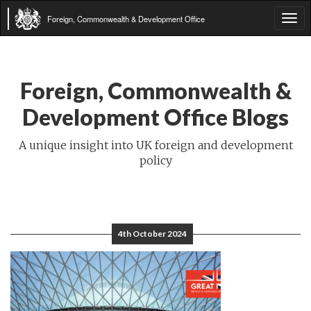
Foreign, Commonwealth & Development Office
Tog
navi
Foreign, Commonwealth &
Development Office Blogs
A unique insight into UK foreign and development
policy
4th October 2024