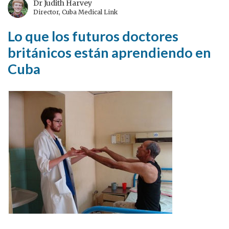
¿Un
Dr Judith Harvey
Director, Cuba Medical Link
presagio
de
Lo que los futuros doctores
lo
británicos están aprendiendo en
que
Cuba
vendrá?