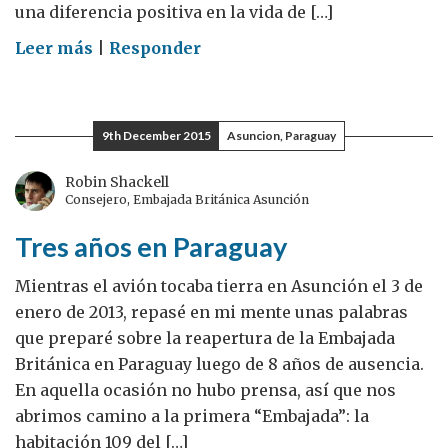
una diferencia positiva en la vida de […]
on
Leer más
|
Responder
Por
qué
promover
9th December 2015
Asuncion, Paraguay
los
derechos
Robin Shackell
Consejero, Embajada Británica Asunción
humanos
seguirá
Tres años en Paraguay
siendo
una
Mientras el avión tocaba tierra en Asunción el 3 de
parte
enero de 2013, repasé en mi mente unas palabras
importante
que preparé sobre la reapertura de la Embajada
de
Británica en Paraguay luego de 8 años de ausencia.
mi
En aquella ocasión no hubo prensa, así que nos
carrera
abrimos camino a la primera “Embajada”: la
habitación 109 del […]