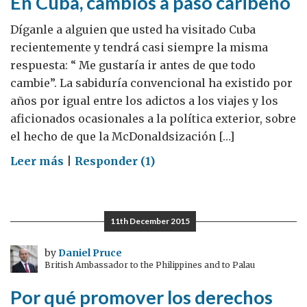
En Cuba, cambios a paso caribeño
Díganle a alguien que usted ha visitado Cuba
recientemente y tendrá casi siempre la misma
respuesta: “ Me gustaría ir antes de que todo
cambie”. La sabiduría convencional ha existido por
años por igual entre los adictos a los viajes y los
aficionados ocasionales a la política exterior, sobre
el hecho de que la McDonaldsización […]
on
Leer más
|
Responder (1)
En
Cuba,
cambios
11th December 2015
a
paso
by
Daniel Pruce
British Ambassador to the Philippines and to Palau
caribeño
Por qué promover los derechos