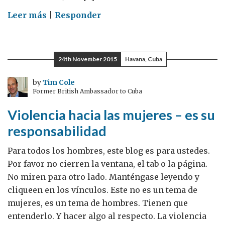
on
Leer más
|
Responder
Tres
años
en
24th November 2015
Havana, Cuba
Paraguay
by
Tim Cole
Former British Ambassador to Cuba
Violencia hacia las mujeres – es su
responsabilidad
Para todos los hombres, este blog es para ustedes.
Por favor no cierren la ventana, el tab o la página.
No miren para otro lado. Manténgase leyendo y
cliqueen en los vínculos. Este no es un tema de
mujeres, es un tema de hombres. Tienen que
entenderlo. Y hacer algo al respecto. La violencia