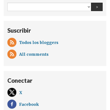
All
Find a
>
teams
and
topics:
Suscribir
Todos los bloggers
All comments
Conectar
X
Facebook