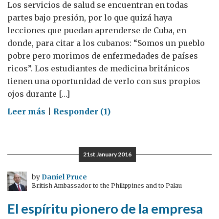
Los servicios de salud se encuentran en todas
partes bajo presión, por lo que quizá haya
lecciones que puedan aprenderse de Cuba, en
donde, para citar a los cubanos: “Somos un pueblo
pobre pero morimos de enfermedades de países
ricos”. Los estudiantes de medicina británicos
tienen una oportunidad de verlo con sus propios
ojos durante […]
on
Leer más
|
Responder (1)
Lo
que
los
21st January 2016
futuros
doctores
by
Daniel Pruce
British Ambassador to the Philippines and to Palau
británicos
están
El espíritu pionero de la empresa
aprendiendo