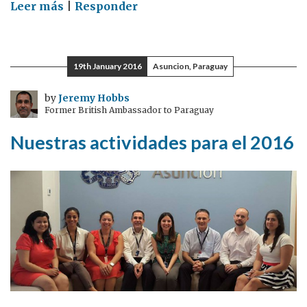
on
Leer más
|
Responder
El
espíritu
pionero
19th January 2016
Asuncion, Paraguay
de
la
by
Jeremy Hobbs
Former British Ambassador to Paraguay
empresa
británica
Nuestras actividades para el 2016