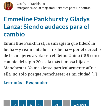
ciudad
Carolyn Davidson
Embajadora de Su Majestad Británica para Honduras
perdida
Maya
Emmeline Pankhurst y Gladys
de
Lanza: Siendo audaces para el
El
cambio
Mirador,
Parte
Emmeline Pankhurst, la sufragista que lideró la
1
lucha – y realmente fue una lucha – por el derecho
de las mujeres a votar en el Reino Unido (RU) con el
cambio del siglo 20, es la más famosa hija de
Manchester. Yo me siento particularmente afín a
ella, no solo porque Manchester es mi ciudad […]
on
Leer más
|
Responder
Emmeline
Pankhurst
y
1
2
3
4
5
...
20
...
»Next