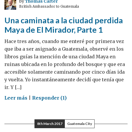
by
Thomas Carter
British Ambassador to Guatemala
perdida
Maya
Una caminata a la ciudad perdida
de
Maya de El Mirador, Parte 1
El
Mirador,
Hace tres años, cuando me enteré por primera vez
Parte
que iba a ser asignado a Guatemala, observé en los
2
libros guías la mención de una ciudad Maya en
ruinas ubicada en lo profundo del bosque y que era
accesible solamente caminando por cinco días ida
y vuelta. Yo instantáneamente decidí que tenía que
ir. Y […]
on
Leer más
|
Responder (1)
Una
caminata
a
8th March 2017
Guatemala City
la