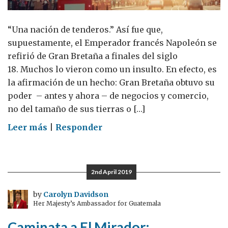
“Una nación de tenderos.” Así fue que,
supuestamente, el Emperador francés Napoleón se
refirió de Gran Bretaña a finales del siglo
18. Muchos lo vieron como un insulto. En efecto, es
la afirmación de un hecho: Gran Bretaña obtuvo su
poder – antes y ahora – de negocios y comercio,
no del tamaño de sus tierras o […]
on
Leer más
|
Responder
Una
nación
de
2nd April 2019
tenderos:
Gran
by
Carolyn Davidson
Her Majesty’s Ambassador for Guatemala
Bretaña
y
Caminata a El Mirador: