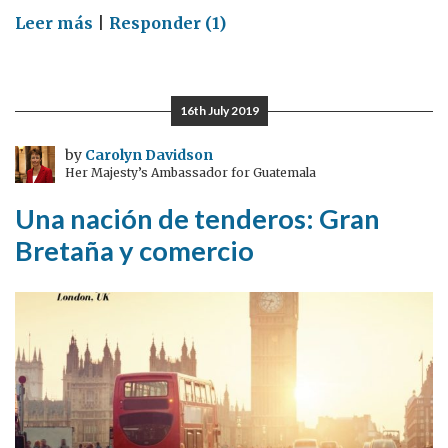
on
Leer más
|
Responder (1)
Música
es
GREAT,
16th July 2019
y
también
by
Carolyn Davidson
Her Majesty’s Ambassador for Guatemala
las
películas,
Una nación de tenderos: Gran
drama
Bretaña y comercio
educación…..