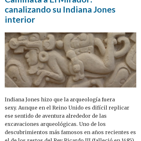
comercio
canalizando su Indiana Jones
interior
Indiana Jones hizo que la arqueología fuera
sexy. Aunque en el Reino Unido es difícil replicar
ese sentido de aventura alrededor de las
excavaciones arqueológicas. Uno de los
descubrimientos más famosos en años recientes es
el de los restos del Rey Ricardo III (falleció en 1485)