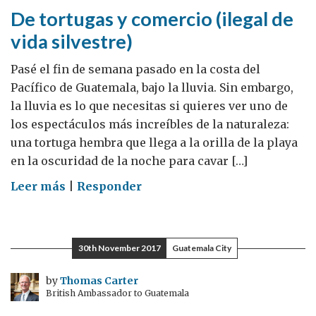
De tortugas y comercio (ilegal de
vida silvestre)
Pasé el fin de semana pasado en la costa del
Pacífico de Guatemala, bajo la lluvia. Sin embargo,
la lluvia es lo que necesitas si quieres ver uno de
los espectáculos más increíbles de la naturaleza:
una tortuga hembra que llega a la orilla de la playa
en la oscuridad de la noche para cavar […]
on
Leer más
|
Responder
De
tortugas
y
30th November 2017
Guatemala City
comercio
(ilegal
by
Thomas Carter
British Ambassador to Guatemala
de
vida