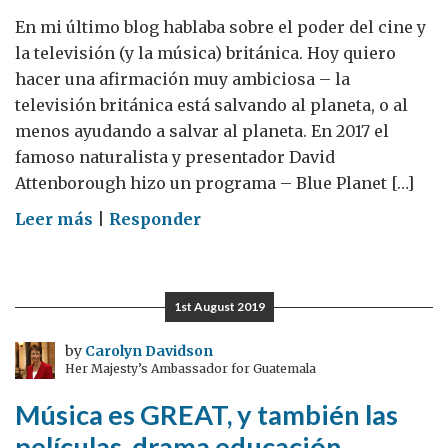
En mi último blog hablaba sobre el poder del cine y
la televisión (y la música) británica. Hoy quiero
hacer una afirmación muy ambiciosa – la
televisión británica está salvando al planeta, o al
menos ayudando a salvar al planeta. En 2017 el
famoso naturalista y presentador David
Attenborough hizo un programa – Blue Planet […]
on
Leer más
|
Responder
Salvando
el
Planeta
1st August 2019
by
Carolyn Davidson
Her Majesty’s Ambassador for Guatemala
Música es GREAT, y también las
películas, drama educación…..