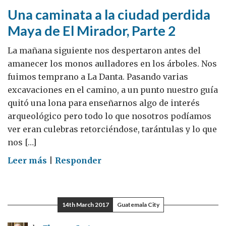
llorar
Una caminata a la ciudad perdida
Maya de El Mirador, Parte 2
La mañana siguiente nos despertaron antes del
amanecer los monos aulladores en los árboles. Nos
fuimos temprano a La Danta. Pasando varias
excavaciones en el camino, a un punto nuestro guía
quitó una lona para enseñarnos algo de interés
arqueológico pero todo lo que nosotros podíamos
ver eran culebras retorciéndose, tarántulas y lo que
nos […]
on
Leer más
|
Responder
Una
caminata
a
14th March 2017
Guatemala City
la
ciudad