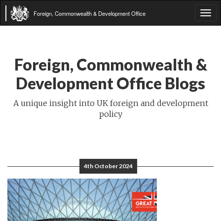
Foreign, Commonwealth & Development Office
Tog
navi
Foreign, Commonwealth &
Development Office Blogs
A unique insight into UK foreign and development
policy
4th October 2024