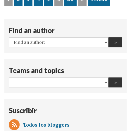
Gladys
Lanza:
Siendo
audaces
Find an author
para
el
All
Find a
>
cambio
authors:
Teams and topics
All
Find a
>
teams
and
topics:
Suscribir
Todos los bloggers