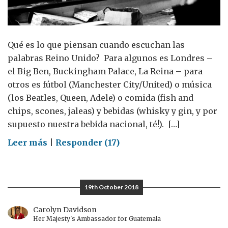
Qué es lo que piensan cuando escuchan las
palabras Reino Unido? Para algunos es Londres –
el Big Ben, Buckingham Palace, La Reina – para
otros es fútbol (Manchester City/United) o música
(los Beatles, Queen, Adele) o comida (fish and
chips, scones, jaleas) y bebidas (whisky y gin, y por
supuesto nuestra bebida nacional, té!). […]
on
Leer más
|
Responder (17)
15
Días
del
19th October 2018
Reino
Unido
Carolyn Davidson
Her Majesty's Ambassador for Guatemala