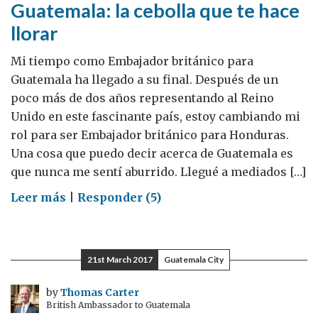
Guatemala: la cebolla que te hace
silvestre)
llorar
Mi tiempo como Embajador británico para
Guatemala ha llegado a su final. Después de un
poco más de dos años representando al Reino
Unido en este fascinante país, estoy cambiando mi
rol para ser Embajador británico para Honduras.
Una cosa que puedo decir acerca de Guatemala es
que nunca me sentí aburrido. Llegué a mediados […]
on
Leer más
|
Responder (5)
Guatemala:
la
cebolla
21st March 2017
Guatemala City
que
te
by
Thomas Carter
British Ambassador to Guatemala
hace