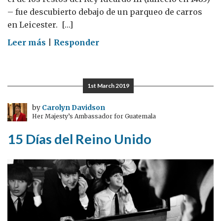
– fue descubierto debajo de un parqueo de carros
en Leicester. […]
on
Leer más
|
Responder
Caminata
a
El
1st March 2019
Mirador:
canalizando
by
Carolyn Davidson
Her Majesty’s Ambassador for Guatemala
su
Indiana
15 Días del Reino Unido
Jones
interior