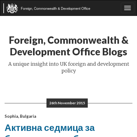
Foreign, Commonwealth & Development Office
Tog
navi
Foreign, Commonwealth &
Development Office Blogs
A unique insight into UK foreign and development
policy
26th November 2015
Sophia, Bulgaria
Активна седмица за