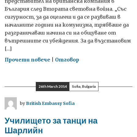
представител на британска компания в
България след Втората световна война. „Със
сигурност, за да оцелееш и да се развиваш в
началните години на комунизма, трябваше да
разграничаваш начина си на общуване от
вътрешните си убеждения. За да възстановим
[…]
on
Прочети повече
|
Отговор
Спомени
от
българската
26th March 2014
Sofia, Bulgaria
търговска
сцена
by
British Embassy Sofia
през
60-
Училището за танци на
те
Шарлийн
години