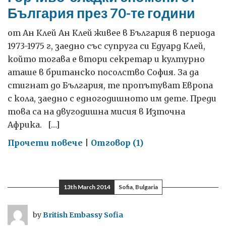
България през 70-те години
от Ан Клей Ан Клей живее в България в периода
1973-1975 г, заедно със супруга си Едуард Клей,
който тогава е втори секретар и културно
аташе в британско посолство София. За да
стигнат до България, те пропътуват Европа
с кола, заедно с едногодишното им дете. Преди
това са на двугодишна мисия в Източна
Африка. […]
on
Прочети повече
|
Отговор (1)
Горчиво-
сладки
спомени
13th March 2014
Sofia, Bulgaria
от
България
by
British Embassy Sofia
през