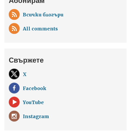
Абонирам
Всички блогъри
All comments
Свържете
X
Facebook
YouTube
Instagram