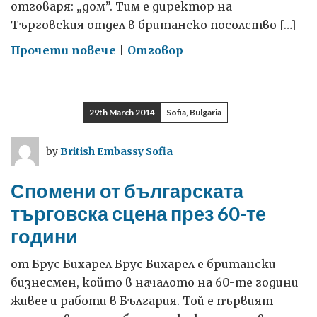
отговаря: „дом”. Тим е директор на
Търговския отдел в британско посолство […]
on
Прочети повече
|
Отговор
Изборът
България
29th March 2014
Sofia, Bulgaria
by
British Embassy Sofia
Спомени от българската
търговска сцена през 60-те
години
от Брус Бихарел Брус Бихарел е британски
бизнесмен, който в началото на 60-те години
живее и работи в България. Той е първият