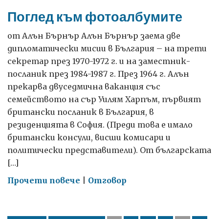
70-
Поглед към фотоалбумите
те
години
от Алън Бърнър Алън Бърнър заема две
дипломатически мисии в България – на трети
секретар през 1970-1972 г. и на заместник-
посланик през 1984-1987 г. През 1964 г. Алън
прекарва двуседмична ваканция със
семейството на сър Уилям Харпъм, първият
британски посланик в България, в
резиденцията в София. (Преди това е имало
британски консули, висши комисари и
политически представители). От българската
[…]
on
Прочети повече
|
Отговор
Поглед
към
фотоалбумите