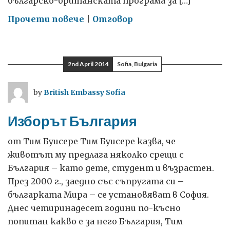
българско-британската програма за […]
on
Прочети повече
|
Отговор
Добре
дошли!
2nd April 2014
Sofia, Bulgaria
by
British Embassy Sofia
Изборът България
от Тим Буисере Тим Буисере казва, че
животът му предлага няколко срещи с
България – като дете, студент и възрастен.
През 2000 г., заедно със съпругата си –
българката Мира – се установяват в София.
Днес четиринадесет години по-късно
попитан какво е за него България, Тим