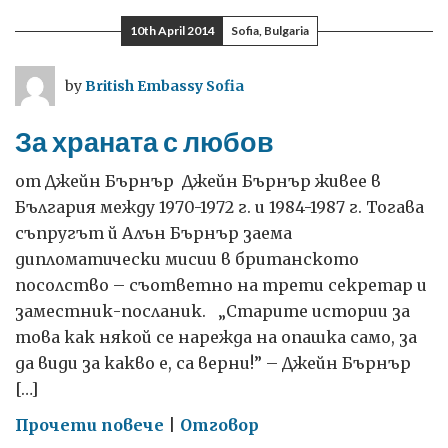
закони
10th April 2014
Sofia, Bulgaria
биха
направили
by
British Embassy Sofia
парламента
по-
За храната с любов
ефективен…
и
от Джeйн Бърнър Джейн Бърнър живее в
по-
България между 1970-1972 г. и 1984-1987 г. Тогава
стойностен
съпругът й Алън Бърнър заема
дипломатически мисии в британското
посолство – съответно на трети секретар и
заместник-посланик. „Старите истории за
това как някой се нарежда на опашка само, за
да види за какво е, са верни!” – Джейн Бърнър
[…]
on
Прочети повече
|
Отговор