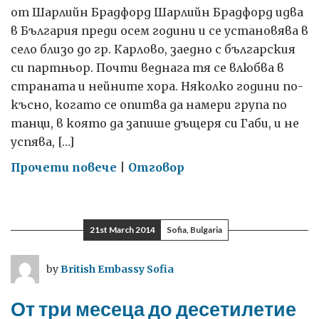
от Шарлийн Брадфорд Шарлийн Брадфорд идва
в България преди осем години и се установява в
село близо до гр. Карлово, заедно с българския
си партньор. Почти веднага тя се влюбва в
страната и нейните хора. Няколко години по-
късно, когато се опитва да намери група по
танци, в която да запише дъщеря си Габи, и не
успява, […]
on
Прочети повече
|
Отговор
Училището
за
танци
21st March 2014
Sofia, Bulgaria
на
Шарлийн
by
British Embassy Sofia
От три месеца до десетилетие