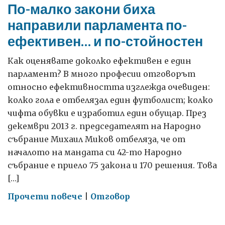
По-малко закони биха
направили парламента по-
ефективен… и по-стойностен
Как оценявате доколко ефективен е един
парламент? В много професии отговорът
относно ефективността изглежда очевиден:
колко гола е отбелязал един футболист; колко
чифта обувки е изработил един обущар. През
декември 2013 г. председателят на Народно
събрание Михаил Миков отбеляза, че от
началото на мандата си 42-то Народно
събрание е приело 75 закона и 170 решения. Това
[…]
on
Прочети повече
|
Отговор
По-
малко