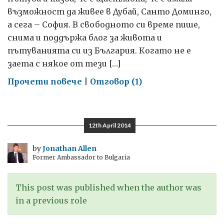
възможност да живее в Дубай, Санто Доминго,
а сега – София. В свободното си време пише,
снима и поддържа блог за живота и
пътуванията си из България. Когато не е
заета с някое от тези […]
on
Прочети повече
|
Отговор (1)
Моето
райско
кътче
12th April 2014
на
земята
by
Jonathan Allen
Former Ambassador to Bulgaria
This post was published when the author was
in a previous role