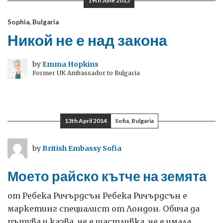
19th June 2015
Sophia, Bulgaria
Никой не е над закона
by
Emma Hopkins
Former UK Ambassador to Bulgaria
13th April 2014
Sofia, Bulgaria
by
British Embassy Sofia
Моето райско кътче на земята
от Ребека Ричърдсън Ребека Ричърдсън е
маркетинг специалист от Лондон. Обича да
пътува и казва, че е щастливка, че е имала