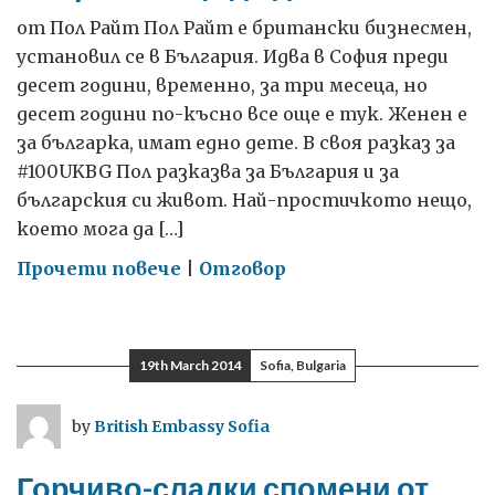
от Пол Райт Пол Райт е британски бизнесмен,
установил се в България. Идва в София преди
десет години, временно, за три месеца, но
десет години по-късно все още е тук. Женен е
за българка, имат едно дете. В своя разказ за
#100UKBG Пол разказва за България и за
българския си живот. Най-простичкото нещо,
което мога да […]
on
Прочети повече
|
Отговор
От
три
месеца
19th March 2014
Sofia, Bulgaria
до
десетилетие
by
British Embassy Sofia
Горчиво-сладки спомени от