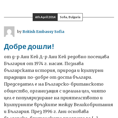
За
храната
с
6th April 2014
Sofia, Bulgaria
любов
by
British Embassy Sofia
Добре дошли!
от д-р Ани Кей Д-р Ани Кей редовно посещава
България от 1974 г. насам. Познава
българската история, природа и културни
традиции по-добре от доста българи.
Председател е на Българско-британското
общество, организация с идеална цел, чиято
цел е популяризиране на приятелството и
културните връзките между Великобритания
и България. През 1996 г. Ани основава