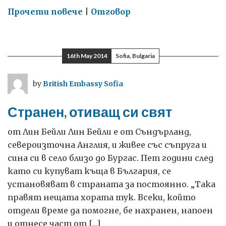
on
Прочети повече
|
Отговор
България
–
началото
16th May 2014
Sofia, Bulgaria
на
пътя
by
British Embassy Sofia
ми
като
Странен, отиващ си свят
учител
от Лин Бейли Лин Бейли е от Съндърланд,
североизточна Англия, и живее със съпруга и
сина си в село близо до Бургас. Пет години след
като си купуват къща в България, се
установяват в страната за постоянно. „Така
правят нещата хората тук. Всеки, който
отдели време да помогне, бе нахранен, напоен
и отнесе част от […]