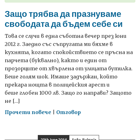
Защо трябва да празнуваме
свободата да бъдем себе си
Това се случи в една съботна вечер през юни
2012 г. Заедно със съпругата ми бяхме в
кухнята, когато спокойствието се пръсна на
парчета (буквално), както и един от
прозорците от хвърлена от улицата бутилка.
Беше голям шок. Имаше задържан, който
прекара нощта в полицейския арест и
беше глобен 1000 лв. Защо го направи? Защото
не […]
on
Прочети повече
|
Отговор
Защо
трябва
да
25th June 2014
Sofia, Bulgaria