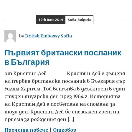
Два
дни
преди
17th June 2014
Sofia, Bulgaria
София
Прайд
by
British Embassy Sofia
Първият британски посланик
в България
от Кристин Дей Кристин Дей е дъщеря
на първия британски посланик в България сър
Уилям Харпъм. Той встъпва в длъжност в един
студен януарски ден през 1964 г. Историята
на Кристин Дей е посветена на спомена за
този ден. Кристин Дей бе специален гост на
приема за рождения ден […]
on
Прочети повече
|
Отговор