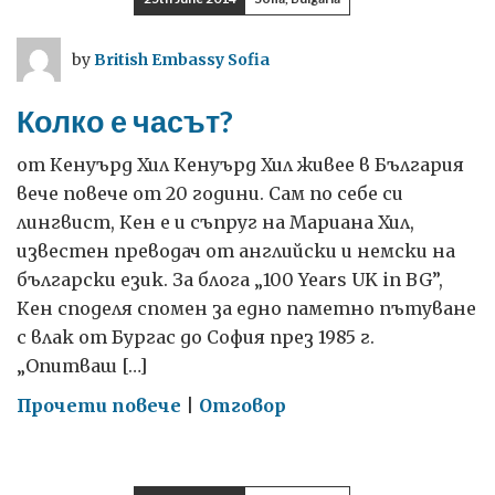
празнуваме
свободата
by
British Embassy Sofia
да
бъдем
Колко е часът?
себе
си
от Кенуърд Хил Кенуърд Хил живее в България
вече повече от 20 години. Сам по себе си
лингвист, Кен е и съпруг на Мариана Хил,
известен преводач от английски и немски на
български език. За блога „100 Years UK in BG”,
Кен споделя спомен за едно паметно пътуване
с влак от Бургас до София през 1985 г.
„Опитваш […]
on
Прочети повече
|
Отговор
Колко
е
часът?