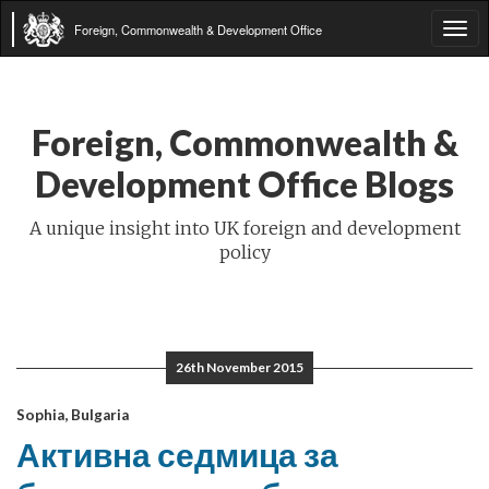
Foreign, Commonwealth & Development Office
Tog
navi
Foreign, Commonwealth &
Development Office Blogs
A unique insight into UK foreign and development
policy
26th November 2015
Sophia, Bulgaria
Активна седмица за