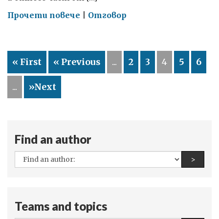
on
Прочети повече
|
Отговор
Странен,
отиващ
си
« First
« Previous
...
2
3
4
5
6
свят
...
»Next
Find an author
All
Find a
>
authors:
Teams and topics