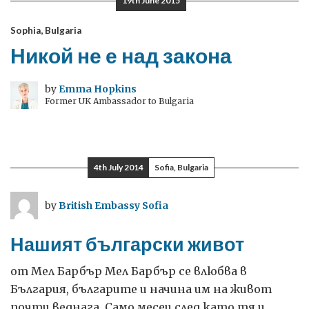
19th June 2015
Sophia, Bulgaria
Никой не е над закона
by
Emma Hopkins
Former UK Ambassador to Bulgaria
4th July 2014
Sofia, Bulgaria
by
British Embassy Sofia
Нашият български живот
от Мел Барбър Мел Барбър се влюбва в
България, българите и начина им на живот
почти веднага. Само месец след като тя и