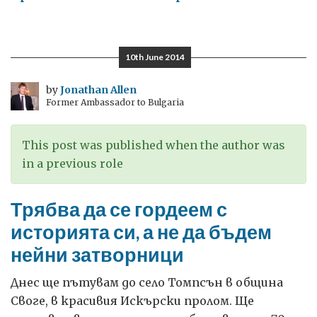
Първият
британски
посланик
10th June 2014
в
България
by
Jonathan Allen
Former Ambassador to Bulgaria
This post was published when the author was
in a previous role
Трябва да се гордеем с
историята си, а не да бъдем
нейни затворници
Днес ще пътувам до село Томпсън в община
Своге, в красивия Искърски пролом. Ще