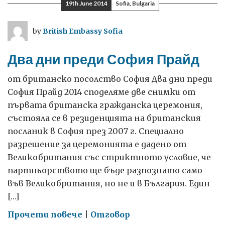
19th June 2014
Sofia, Bulgaria
by
British Embassy Sofia
Два дни преди София Прайд
от британско посолство София Два дни преди
София Прайд 2014 споделяме две снимки от
първата британска гражданска церемония,
състояла се в резиденцията на британския
посланик в София през 2007 г. Специално
разрешение за церемонията е дадено от
Великобритания със стриктното условие, че
партньорството ще бъде разпознато само
във Великобритания, но не и в България. Един
[…]
on
Прочети повече
|
Отговор