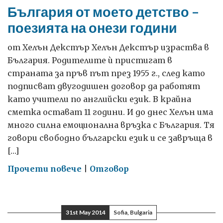
си,
България от моето детство –
а
поезията на онези години
не
да
от Хелън Декстър Хелън Декстър израства в
бъдем
България. Родителите ѝ пристигат в
нейни
страната за пръв път през 1955 г., след като
затворници
подписват двугодишен договор да работят
като учители по английски език. В крайна
сметка остават 11 години. И до днес Хелън има
много силна емоционална връзка с България. Тя
говори свободно български език и се завръща в
[…]
on
Прочети повече
|
Отговор
България
от
моето
31st May 2014
Sofia, Bulgaria
детство