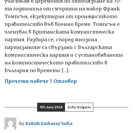
участвам в церемония по отбелязване на 70-
та годишнина от смъртта на майор Франк
Томпсън, екзекутиран от пронацисткото
правителство във военно време. Томпсън е
членувал в Британската комунистическа
партия. Разбира се, според мнозина
партизаните са свързани с Българската
комунистическа партия и с установяването
на комунистическото правителство в
България по времето […]
on
Прочети повече
|
Отговор
Трябва
да
се
9th June 2014
Sofia, Bulgaria
гордеем
с
by
British Embassy Sofia
историята