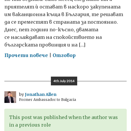
приятелят ѝ остават в наскоро закупената
им ваканционна къща в България, те решават
да се преместят в страната за постоянно.
Днес, пет години по-късно, двамата
се наслаждават на спокойствието на
българската провинция и на […]
on
Прочети повече
|
Отговор
Нашият
български
живот
4th July 2014
by
Jonathan Allen
Former Ambassador to Bulgaria
This post was published when the author was
in a previous role