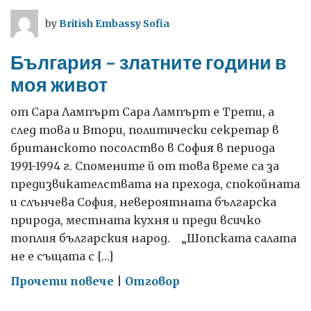
–
by
British Embassy Sofia
поезията
на
България – златните години в
онези
моя живот
години
от Сара Лампърт Сара Лампърт е Трети, а
след това и Втори, политически секретар в
британското посолство в София в периода
1991-1994 г. Спомените й от това време са за
предизвикателствата на прехода, спокойната
и слънчева София, невероятната българска
природа, местната кухня и преди всичко
топлия българския народ. „Шопската салата
не е същата с […]
on
Прочети повече
|
Отговор
България