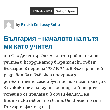
–
златните
27th May 2014
Sofia, Bulgaria
години
в
by
British Embassy Sofia
моя
живот
България – началото на пътя
ми като учител
от Фил Декстър Фил Декстър работи като
учител и координатор в Британски съвет
България в периода 1987-1994 г. В България той
разработва и въвежда програма за
допълнително самообучение по английски език
в езиковите гимназии – метод, който днес
успешно се прилага и в други филиали на
Британски съвет по света. От времето си в
България Фил пази […]