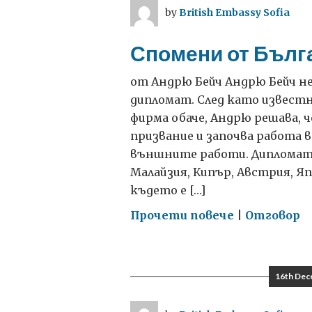
която
by
British Embassy Sofia
отбелязахм
приятелст
Спомени от Бълг
между
Великобрит
от Андрю Бейч Андрю Бейч не
и
дипломат. След като известн
България
фирма обаче, Андрю решава, 
призвание и започва работа
външните работи. Дипломати
Малайзия, Кипър, Австрия, Яп
където е […]
on
Прочети повече
|
Отговор
Спомени
от
България
16th Dec