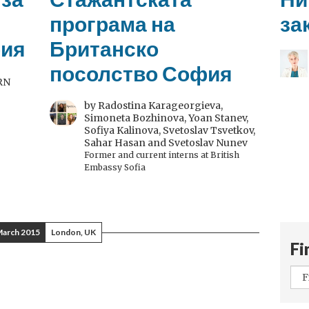
програма на
за
рия
Британско
посолство София
 RN
by Radostina Karageorgieva,
Simoneta Bozhinova, Yoan Stanev,
Sofiya Kalinova, Svetoslav Tsvetkov,
Sahar Hasan and Svetoslav Nunev
Former and current interns at British
Embassy Sofia
March 2015
London, UK
Fi