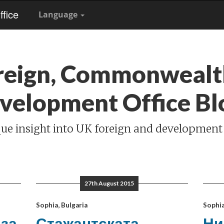
fice
Language
reign, Commonwealt
velopment Office Bl
ue insight into UK foreign and development
27th August 2015
Sophia, Bulgaria
Sophia
 за
Стажантската
Ни