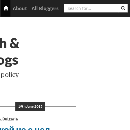
Search
Home
About
All Bloggers
h &
ogs
 policy
19th June 2015
, Bulgaria
кой не е над