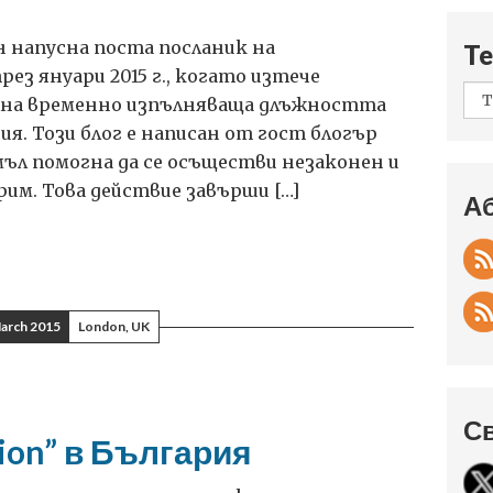
 напусна поста посланик на
Te
ез януари 2015 г., когато изтече
ана временно изпълняваща длъжността
я. Този блог е написан от гост блогър
мъл помогна да се осъществи незаконен и
им. Това действие завърши […]
А
arch 2015
London, UK
С
ion” в България