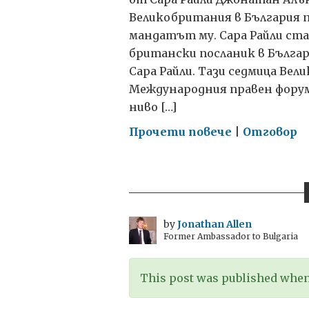
Великобритания в България пр
мандатът му. Сара Райли ст
британски посланик в Българи
Сара Райли. Тази седмица Ве
Международния правен форум 
ниво […]
on
Прочети повече
|
Отговор
Върховенс
на
закона:
продължав
предизвика
by
Jonathan Allen
Former Ambassador to Bulgaria
This post was published when 