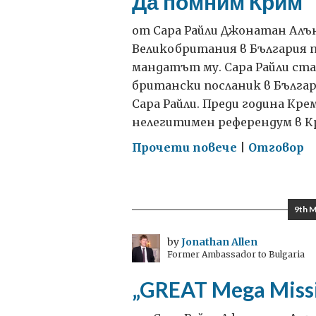
Да помним Крим
от Сара Райли Джонатан Алън
Великобритания в България пр
мандатът му. Сара Райли ст
британски посланик в Българи
Сара Райли. Преди година Кре
нелегитимен референдум в Кр
on
Прочети повече
|
Отговор
Да
помним
Крим
9th M
by
Jonathan Allen
Former Ambassador to Bulgaria
„GREAT Mega Miss