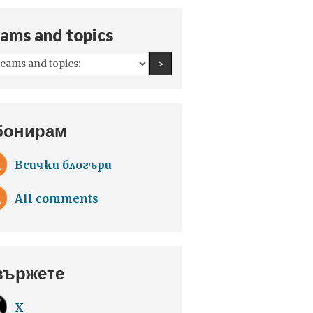
ams and topics
All
Find an author
>
teams
and
topics:
бонирам
Всички блогъри
All comments
вържете
X