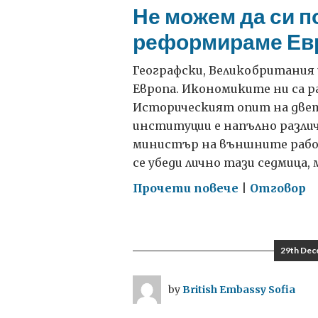
Не можем да си п
реформираме Ев
Географски, Великобритания 
Европа. Икономиките ни са р
Историческият опит на двет
институции е напълно различ
министър на външните рабо
се убеди лично тази седмица,
on
Прочети повече
|
Отговор
Не
можем
да
29th Dec
си
позволим
by
British Embassy Sofia
да
не