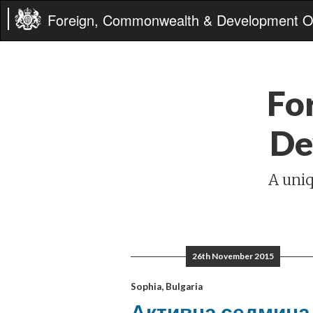
Foreign, Commonwealth & Development Of
Fo
De
A uniq
26th November 2015
Sophia, Bulgaria
Активна седмица