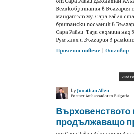
от Сара Райли Джонатан Алън
Великобритания в България пр
мандатът му. Сара Райли ст
британски посланик в Българи
Сара Райли. Тази седмица на
Румъния и България в рамкит
on
Прочети повече
|
Отговор
„GREAT
Mega
Mission”
23rd Fe
в
България
by
Jonathan Allen
Former Ambassador to Bulgaria
Върховенството н
продължаващо п
от Сара Райли Джонатан Алън