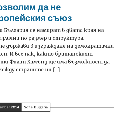
озволим да не
ропейския съюз
и България се намират в двата края на
азлични по размер и структура.
е държави в изграждане на демократични
ен. И все пак, както британският
ти Филип Хамънд ще има възможност да
 между страните ни […]
ember 2014
Sofia, Bulgaria