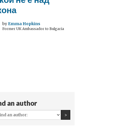
кона
by
Emma Hopkins
Former UK Ambassador to Bulgaria
nd an author
All
Find an author
>
authors: