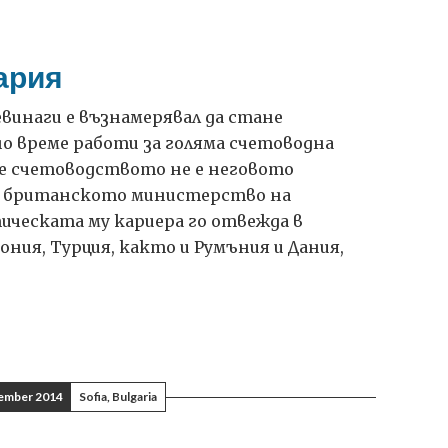
е
вото
ария
ания
винаги е възнамерявал да стане
о време работи за голяма счетоводна
че счетоводството не е неговото
 в британското министерство на
ческата му кариера го отвежда в
ония, Турция, както и Румъния и Дания,
ember 2014
Sofia, Bulgaria