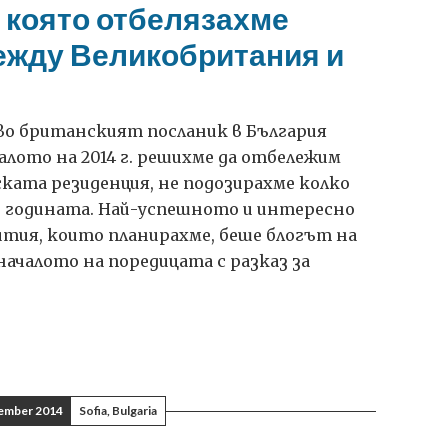
в която отбелязахме
ме
ежду Великобритания и
я
о британският посланик в България
лото на 2014 г. решихме да отбележим
ата резиденция, не подозирахме колко
е годината. Най-успешното и интересно
тия, които планирахме, беше блогът на
ачалото на поредицата с разказ за
ember 2014
Sofia, Bulgaria