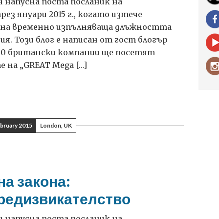
 напусна поста посланик на
ез януари 2015 г., когато изтече
ана временно изпълняваща длъжността
я. Този блог е написан от гост блогър
д 50 британски компании ще посетят
е на „GREAT Mega […]
bruary 2015
London, UK
а закона:
редизвикателство
 напусна поста посланик на