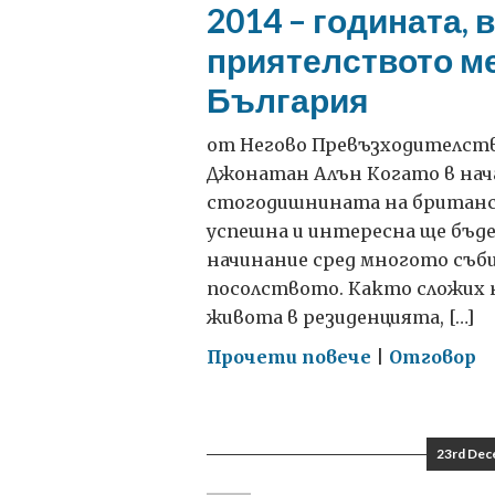
2014 – годината, 
реформира
приятелството м
Европейски
съюз
България
от Негово Превъзходителств
Джонатан Алън Когато в нача
стогодишнината на британск
успешна и интересна ще бъд
начинание сред многото съби
посолството. Както сложих н
живота в резиденцията, […]
on
Прочети повече
|
Отговор
2014
–
годината,
23rd Dec
в