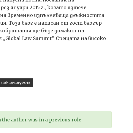
ез януари 2015 г., когато изтече
ана временно изпълняваща длъжността
я. Този блог е написан от гост блогър
ликобритания ще бъде домакин на
„Global Law Summit”. Срещата на високо
твото
13th January 2015
ащо
телство
the author was in a previous role