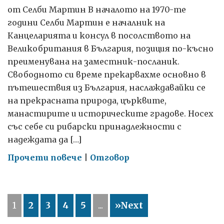
от Селби Мартин В началото на 1970-те
години Селби Мартин е началник на
Канцеларията и консул в посолството на
Великобритания в България, позиция по-късно
преименувана на заместник-посланик.
Свободното си време прекарвахме основно в
пътешествия из България, наслаждавайки се
на прекрасната природа, църквите,
манастирите и историческите градове. Носех
със себе си рибарски принадлежности с
надеждата да […]
on
Прочети повече
|
Отговор
Пътешествия
из
България
1
2
3
4
5
...
»Next