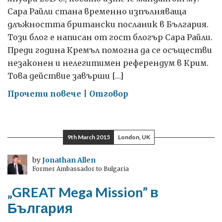
Сара Райли стана временно изпълняваща
длъжността британски посланик в България.
Този блог е написан от гост блогър Сара Райли.
Преди година Кремъл помогна да се осъществи
незаконен и нелегитимен референдум в Крим.
Това действие завърши […]
on
Прочети повече
|
Отговор
Да
помним
Крим
9th March 2015
London, UK
by
Jonathan Allen
Former Ambassador to Bulgaria
„GREAT Mega Mission” в
България