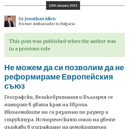
закона:
13th January 2015
продължаващо
предизвикателство
by
Jonathan Allen
Former Ambassador to Bulgaria
This post was published when the author was
in a previous role
Не можем да си позволим да не
реформираме Европейския
съюз
Географски, Великобритания и България се
намират в двата края на Европа.
Икономиките ни са различни по размер и
структура. Историческият опит на двете
държави в изграждане на демократични