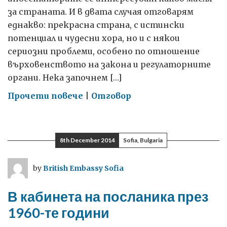
за страната. И в двата случая отговарям
еднакво: прекрасна страна, с истински
потенциал и чудесни хора, но и с някои
сериозни проблеми, особено по отношение
върховенството на закона и регулаторните
органи. Нека започнем […]
on
Прочети повече
|
Отговор
Какъв
съвет
получават
8th December 2014
Sofia, Bulgaria
инвеститорите
за
by
British Embassy Sofia
България?
В кабинета на посланика през
1960-те години