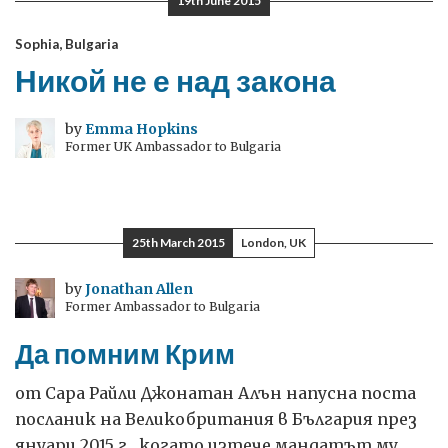
19th June 2015
Sophia, Bulgaria
Никой не е над закона
by
Emma Hopkins
Former UK Ambassador to Bulgaria
25th March 2015
London, UK
by
Jonathan Allen
Former Ambassador to Bulgaria
Да помним Крим
от Сара Райли Джонатан Алън напусна поста
посланик на Великобритания в България през
януари 2015 г., когато изтече мандатът му.