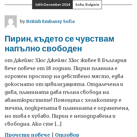
България
16th December 2014
Sofia, Bulgaria
by
British Embassy Sofia
Пирин, където се чувствам
напълно свободен
от Джеймс Хюс Джеймс Хюс живее в България
вече повече от 18 години. Пирин планина е
огромен простор на девствено място, едва
докоснато от цивилизацията. Отдалечена и
дива, планината дава пълна свобода на
авантюристите! Помощта с хеликоптер е
мечта, подкрепата в планината е ограничена,
но това е хубаво. Пирин е неподправена и
свободна. Ако сте […]
on
Прочети повече
|
Отговор