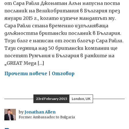
от Сара Райли Джонатан Алън напусна поста
посланик на Великобритания в България през
януари 2015 г., когато изтече мандатът му.
Сара Райли стана временно изпълняваща
длъжността британски посланик в България.
Този блог е написан от гост блогър Сара Райли.
Тази седмица над 50 британски компании ще
посетят Румъния и България в рамките на
„GREAT Mega […]
on
Прочети повече
|
Отговор
„GREAT
Mega
Mission”
23rd February 2015
London, UK
в
България
by
Jonathan Allen
Former Ambassador to Bulgaria