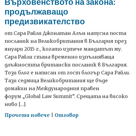
Върховенството на закона:
продължаващо
предизвикателство
от Сара Райли Джонатан Алън напусна поста
посланик на Великобритания в България през
януари 2015 г., когато изтече мандатът му.
Сара Райли стана временно изпълняваща
длъжността британски посланик в България.
Този блог е написан от гост блогър Сара Райли.
Тази седмица Великобритания ще бъде
домакин на Международния правен
форум „Global Law Summit”. Срещата на високо
ниво […]
on
Прочети повече
|
Отговор
Върховенството
на