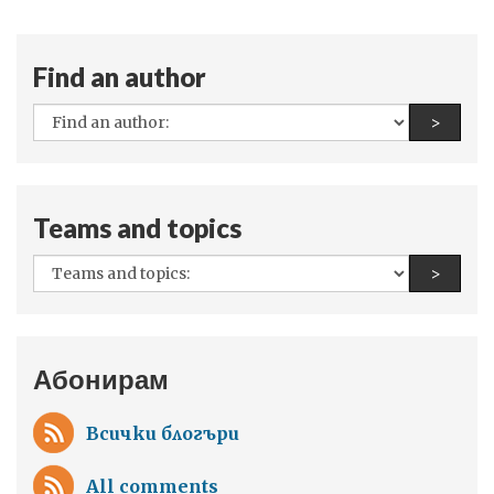
Find an author
All
Find a
>
authors:
Teams and topics
All
Find a
>
teams
and
topics:
Абонирам
Всички блогъри
All comments