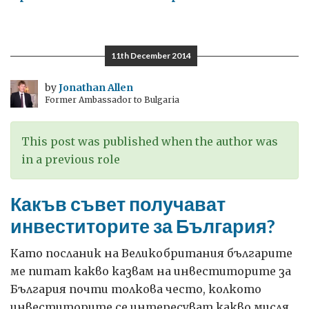
Пирин,
където
се
11th December 2014
чувствам
напълно
by
Jonathan Allen
Former Ambassador to Bulgaria
свободен
This post was published when the author was
in a previous role
Какъв съвет получават
инвеститорите за България?
Като посланик на Великобритания българите
ме питат какво казвам на инвеститорите за
България почти толкова често, колкото
инвеститорите се интересуват какво мисля