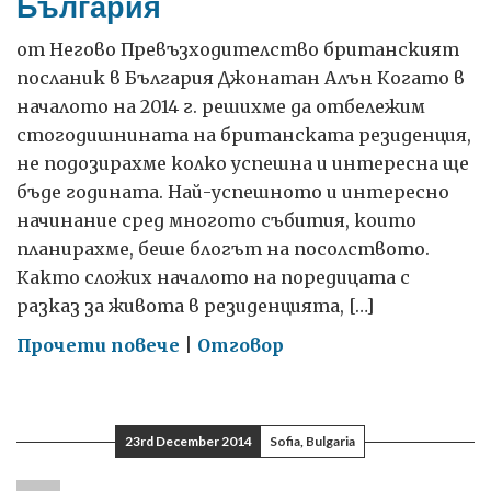
България
от Негово Превъзходителство британският
посланик в България Джонатан Алън Когато в
началото на 2014 г. решихме да отбележим
стогодишнината на британската резиденция,
не подозирахме колко успешна и интересна ще
бъде годината. Най-успешното и интересно
начинание сред многото събития, които
планирахме, беше блогът на посолството.
Както сложих началото на поредицата с
разказ за живота в резиденцията, […]
on
Прочети повече
|
Отговор
2014
–
годината,
23rd December 2014
Sofia, Bulgaria
в
която