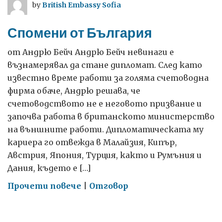
by
British Embassy Sofia
отбелязахме
приятелството
Спомени от България
между
Великобритания
от Андрю Бейч Андрю Бейч невинаги е
и
възнамерявал да стане дипломат. След като
България
известно време работи за голяма счетоводна
фирма обаче, Андрю решава, че
счетоводството не е неговото призвание и
започва работа в британското министерство
на външните работи. Дипломатическата му
кариера го отвежда в Малайзия, Кипър,
Австрия, Япония, Турция, както и Румъния и
Дания, където е […]
on
Прочети повече
|
Отговор
Спомени
от