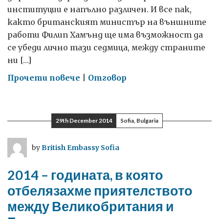
институции е напълно различен. И все пак,
както британският министър на външните
работи Филип Хамънд ще има възможност да
се убеди лично тази седмица, между страните
ни […]
on
Прочети повече
|
Отговор
Не
можем
да
29th December 2014
Sofia, Bulgaria
си
позволим
by
British Embassy Sofia
да
не
2014 – годината, в която
реформираме
отбелязахме приятелството
Европейския
между Великобритания и
съюз