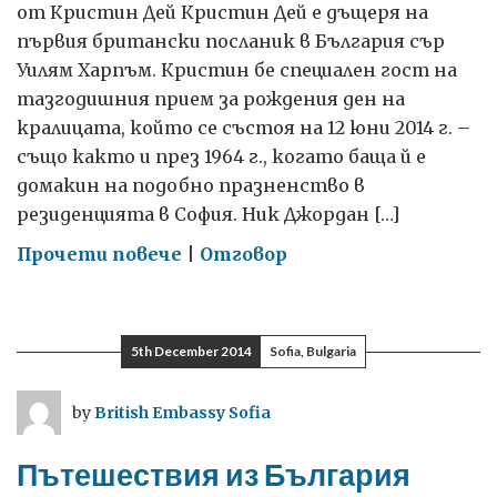
от Кристин Дей Кристин Дей е дъщеря на
първия британски посланик в България сър
Уилям Харпъм. Кристин бе специален гост на
тазгодишния прием за рождения ден на
кралицата, който се състоя на 12 юни 2014 г. –
също както и през 1964 г., когато баща й е
домакин на подобно празненство в
резиденцията в София. Ник Джордан […]
on
Прочети повече
|
Отговор
В
кабинета
на
5th December 2014
Sofia, Bulgaria
посланика
през
by
British Embassy Sofia
1960-
те
Пътешествия из България
години