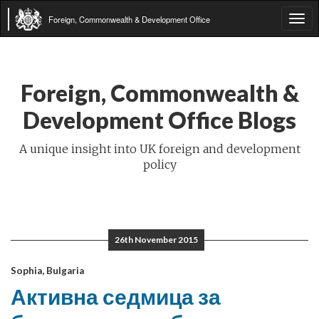
Foreign, Commonwealth & Development Office
Tog
navi
Foreign, Commonwealth &
Development Office Blogs
A unique insight into UK foreign and development
policy
26th November 2015
Sophia, Bulgaria
Активна седмица за