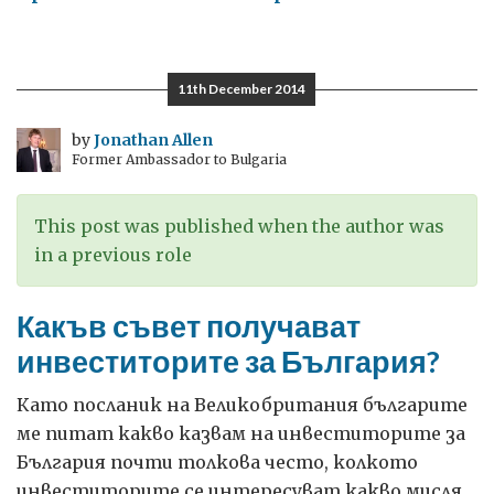
Пирин,
където
се
11th December 2014
чувствам
напълно
by
Jonathan Allen
Former Ambassador to Bulgaria
свободен
This post was published when the author was
in a previous role
Какъв съвет получават
инвеститорите за България?
Като посланик на Великобритания българите
ме питат какво казвам на инвеститорите за
България почти толкова често, колкото
инвеститорите се интересуват какво мисля