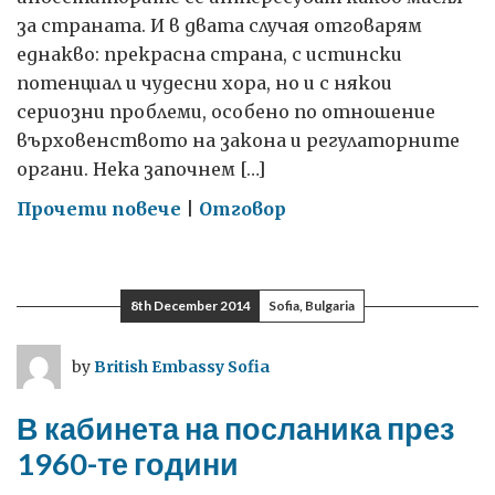
за страната. И в двата случая отговарям
еднакво: прекрасна страна, с истински
потенциал и чудесни хора, но и с някои
сериозни проблеми, особено по отношение
върховенството на закона и регулаторните
органи. Нека започнем […]
on
Прочети повече
|
Отговор
Какъв
съвет
получават
8th December 2014
Sofia, Bulgaria
инвеститорите
за
by
British Embassy Sofia
България?
В кабинета на посланика през
1960-те години