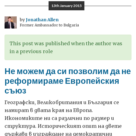
закона:
13th January 2015
продължаващо
предизвикателство
by
Jonathan Allen
Former Ambassador to Bulgaria
This post was published when the author was
in a previous role
Не можем да си позволим да не
реформираме Европейския
съюз
Географски, Великобритания и България се
намират в двата края на Европа.
Икономиките ни са различни по размер и
структура. Историческият опит на двете
държави в изграждане на демократични