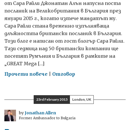
от Сара Райли Джонатан Алън напусна поста
посланик на Великобритания в България през
януари 2015 г., когато изтече мандатът му.
Сара Райли стана временно изпълняваща
длъжността британски посланик в България.
Този блог е написан от гост блогър Сара Райли.
Тази седмица над 50 британски компании ще
посетят Румъния и България в рамките на
„GREAT Mega […]
on
Прочети повече
|
Отговор
„GREAT
Mega
Mission”
23rd February 2015
London, UK
в
България
by
Jonathan Allen
Former Ambassador to Bulgaria