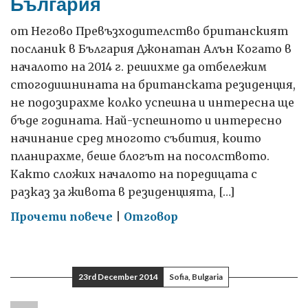
България
от Негово Превъзходителство британският
посланик в България Джонатан Алън Когато в
началото на 2014 г. решихме да отбележим
стогодишнината на британската резиденция,
не подозирахме колко успешна и интересна ще
бъде годината. Най-успешното и интересно
начинание сред многото събития, които
планирахме, беше блогът на посолството.
Както сложих началото на поредицата с
разказ за живота в резиденцията, […]
on
Прочети повече
|
Отговор
2014
–
годината,
23rd December 2014
Sofia, Bulgaria
в
която