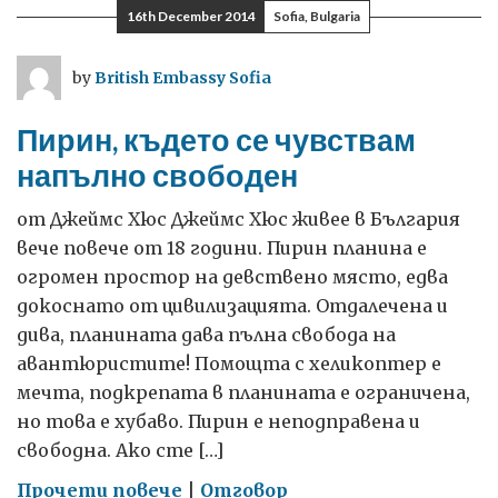
България
16th December 2014
Sofia, Bulgaria
by
British Embassy Sofia
Пирин, където се чувствам
напълно свободен
от Джеймс Хюс Джеймс Хюс живее в България
вече повече от 18 години. Пирин планина е
огромен простор на девствено място, едва
докоснато от цивилизацията. Отдалечена и
дива, планината дава пълна свобода на
авантюристите! Помощта с хеликоптер е
мечта, подкрепата в планината е ограничена,
но това е хубаво. Пирин е неподправена и
свободна. Ако сте […]
on
Прочети повече
|
Отговор