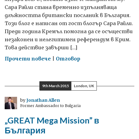
Сара Райли стана временно изпълняваща
длъжността британски посланик в България.
Този блог е написан от гост блогър Сара Райли.
Преди година Кремъл помогна да се осъществи
незаконен и нелегитимен референдум в Крим.
Това действие завърши […]
on
Прочети повече
|
Отговор
Да
помним
Крим
9th March 2015
London, UK
by
Jonathan Allen
Former Ambassador to Bulgaria
„GREAT Mega Mission” в
България