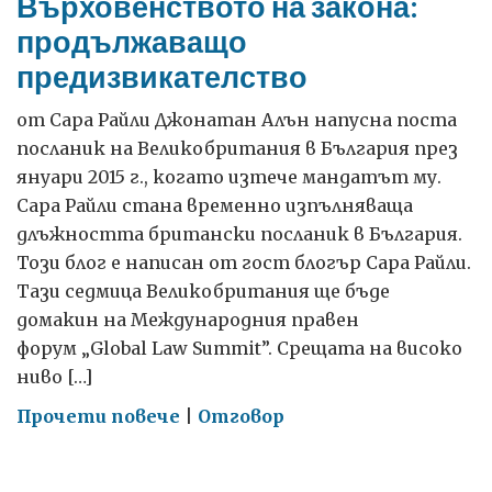
Върховенството на закона:
продължаващо
предизвикателство
от Сара Райли Джонатан Алън напусна поста
посланик на Великобритания в България през
януари 2015 г., когато изтече мандатът му.
Сара Райли стана временно изпълняваща
длъжността британски посланик в България.
Този блог е написан от гост блогър Сара Райли.
Тази седмица Великобритания ще бъде
домакин на Международния правен
форум „Global Law Summit”. Срещата на високо
ниво […]
on
Прочети повече
|
Отговор
Върховенството
на