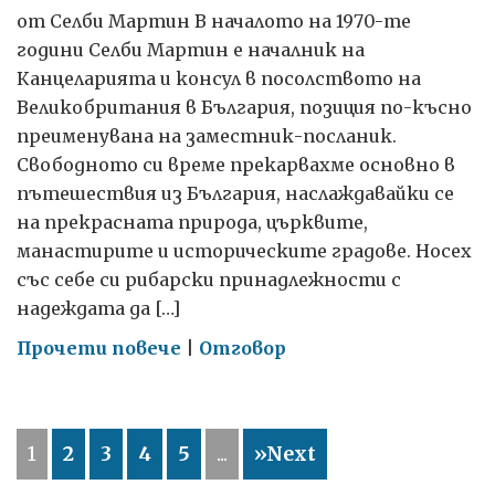
от Селби Мартин В началото на 1970-те
години Селби Мартин е началник на
Канцеларията и консул в посолството на
Великобритания в България, позиция по-късно
преименувана на заместник-посланик.
Свободното си време прекарвахме основно в
пътешествия из България, наслаждавайки се
на прекрасната природа, църквите,
манастирите и историческите градове. Носех
със себе си рибарски принадлежности с
надеждата да […]
on
Прочети повече
|
Отговор
Пътешествия
из
България
1
2
3
4
5
...
»Next