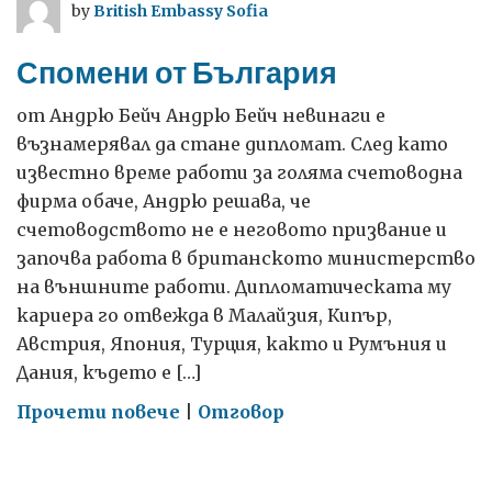
by
British Embassy Sofia
отбелязахме
приятелството
Спомени от България
между
Великобритания
от Андрю Бейч Андрю Бейч невинаги е
и
възнамерявал да стане дипломат. След като
България
известно време работи за голяма счетоводна
фирма обаче, Андрю решава, че
счетоводството не е неговото призвание и
започва работа в британското министерство
на външните работи. Дипломатическата му
кариера го отвежда в Малайзия, Кипър,
Австрия, Япония, Турция, както и Румъния и
Дания, където е […]
on
Прочети повече
|
Отговор
Спомени
от