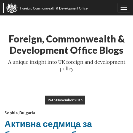
Foreign, Commonwealth & Development Office
Tog
navi
Foreign, Commonwealth &
Development Office Blogs
A unique insight into UK foreign and development
policy
26th November 2015
Sophia, Bulgaria
Активна седмица за