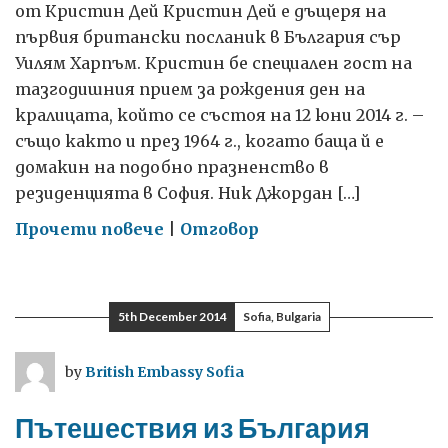
от Кристин Дей Кристин Дей е дъщеря на
първия британски посланик в България сър
Уилям Харпъм. Кристин бе специален гост на
тазгодишния прием за рождения ден на
кралицата, който се състоя на 12 юни 2014 г. –
също както и през 1964 г., когато баща й е
домакин на подобно празненство в
резиденцията в София. Ник Джордан […]
on
Прочети повече
|
Отговор
В
кабинета
на
5th December 2014
Sofia, Bulgaria
посланика
през
by
British Embassy Sofia
1960-
те
Пътешествия из България
години