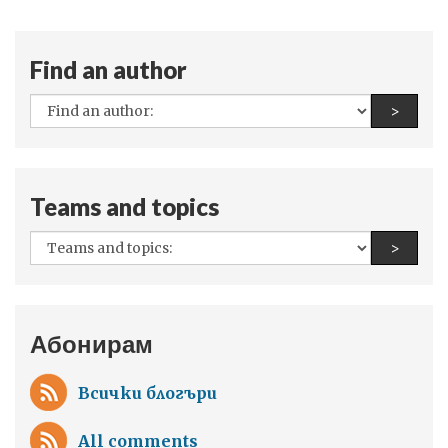
Find an author
All
Find a
>
authors:
Teams and topics
All
Find a
>
teams
and
topics:
Абонирам
Всички блогъри
All comments