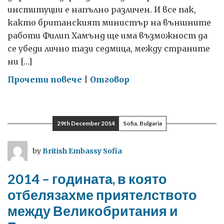
институции е напълно различен. И все пак,
както британският министър на външните
работи Филип Хамънд ще има възможност да
се убеди лично тази седмица, между страните
ни […]
on
Прочети повече
|
Отговор
Не
можем
да
29th December 2014
Sofia, Bulgaria
си
позволим
by
British Embassy Sofia
да
не
2014 – годината, в която
реформираме
отбелязахме приятелството
Европейския
между Великобритания и
съюз