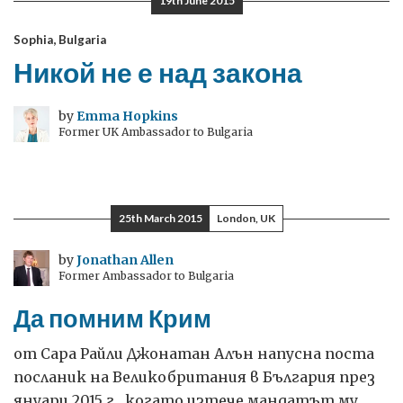
19th June 2015
Sophia, Bulgaria
Никой не е над закона
by
Emma Hopkins
Former UK Ambassador to Bulgaria
25th March 2015
London, UK
by
Jonathan Allen
Former Ambassador to Bulgaria
Да помним Крим
от Сара Райли Джонатан Алън напусна поста
посланик на Великобритания в България през
януари 2015 г., когато изтече мандатът му.