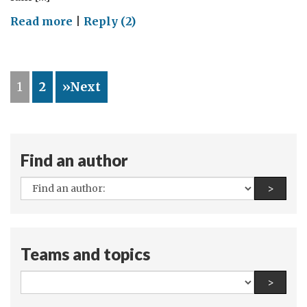
on
Read more
|
Reply (2)
Dự
án
Quốc
1
2
»Next
hội
trẻ
Find an author
All
Find a
>
authors:
Teams and topics
All
Find a
>
teams