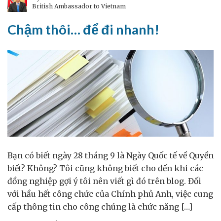
British Ambassador to Vietnam
nhất
và
Chậm thôi… để đi nhanh!
việc
nào
khó
nhất
Bạn có biết ngày 28 tháng 9 là Ngày Quốc tế về Quyền
biết? Không? Tôi cũng không biết cho đến khi các
đồng nghiệp gợi ý tôi nên viết gì đó trên blog. Đối
với hầu hết công chức của Chính phủ Anh, việc cung
cấp thông tin cho công chúng là chức năng […]