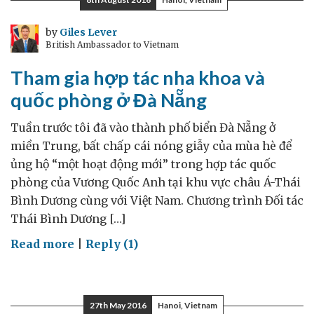
cam
kết
by
Giles Lever
British Ambassador to Vietnam
của
tôi
Tham gia hợp tác nha khoa và
cho
quốc phòng ở Đà Nẵng
năm
2017
Tuần trước tôi đã vào thành phố biển Đà Nẵng ở
miền Trung, bất chấp cái nóng giẫy của mùa hè để
ủng hộ “một hoạt động mới” trong hợp tác quốc
phòng của Vương Quốc Anh tại khu vực châu Á-Thái
Bình Dương cùng với Việt Nam. Chương trình Đối tác
Thái Bình Dương […]
on
Read more
|
Reply (1)
Tham
gia
hợp
27th May 2016
Hanoi, Vietnam