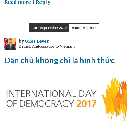
on
Read more
|
Reply
Chậm
thôi…
để
15th September 2017
Hanoi, Vietnam
đi
nhanh!
by
Giles Lever
British Ambassador to Vietnam
Dân chủ không chỉ là hình thức