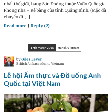
nhất thế giới, hang Sơn Đoòng thuộc Vườn Quốc gia
Phong nha – Kẻ bàng của tỉnh Quảng Bình. (Mặc dù
chuyến đi […]
on
Read more
|
Reply (2)
Sơn
Đoòng
–
17th March 2016
Hanoi, Vietnam
một
viên
by
Giles Lever
British Ambassador to Vietnam
ngọc
quý
Lễ hội Ẩm thực và Đồ uống Anh
của
Quốc tại Việt Nam
Việt
Nam