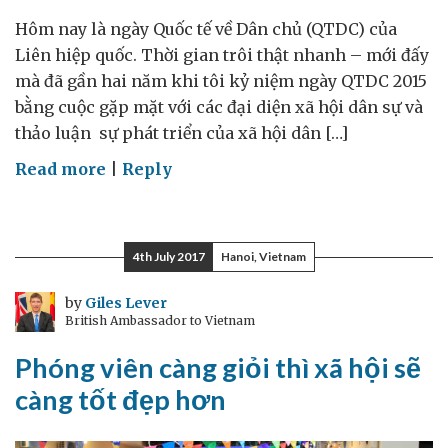
Hôm nay là ngày Quốc tế về Dân chủ (QTDC) của
Liên hiệp quốc. Thời gian trôi thật nhanh – mới đấy
mà đã gần hai năm khi tôi kỷ niệm ngày QTDC 2015
bằng cuộc gặp mặt với các đại diện xã hội dân sự và
thảo luận sự phát triển của xã hội dân […]
on
Read more
|
Reply
Dân
chủ
không
4th July 2017
Hanoi, Vietnam
chỉ
là
by
Giles Lever
British Ambassador to Vietnam
hình
thức
Phóng viên càng giỏi thì xã hội sẽ
càng tốt đẹp hơn