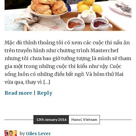
Mặc dù thỉnh thoảng tôi có xem các cuộc thi nấu ăn
trên truyền hình như chương trình Masterchef
nhưng tôi chưa bao giờ tưởng tượng là mình sẽ tham
gia một trong những cuộc thi kiểu như vậy. Cuộc
sống luôn có những điều bất ngờ. Và hôm thứ Hai
vừa qua, thay vì […]
on
Read more
|
Reply
Lễ
hội
Ẩm
13th January 2016
Hanoi, Vietnam
thực
và
by
Giles Lever