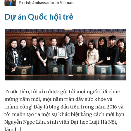
British Ambassador to Vietnam
Đồ
uống
Dự án Quốc hội trẻ
Anh
Quốc
tại
Việt
Nam
Trước tiên, tôi xin được gửi tới mọi người lời chúc
mừng năm mới, một năm tràn đầy sức khỏe và
thành công! Đây là blog đầu tiên trong năm 2016 và
tôi muốn tạo ra một sự khác biệt bằng cách mời bạn
Nguyễn Ngọc Lân, sinh viên Đại học Luật Hà Nội,
làm […]