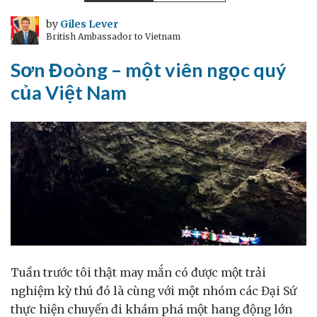
tác
nha
by
Giles Lever
British Ambassador to Vietnam
khoa
và
Sơn Đoòng – một viên ngọc quý
quốc
của Việt Nam
phòng
ở
Đà
Nẵng
Tuần trước tôi thật may mắn có được một trải
nghiệm kỳ thú đó là cùng với một nhóm các Đại Sứ
thực hiện chuyến đi khám phá một hang động lớn