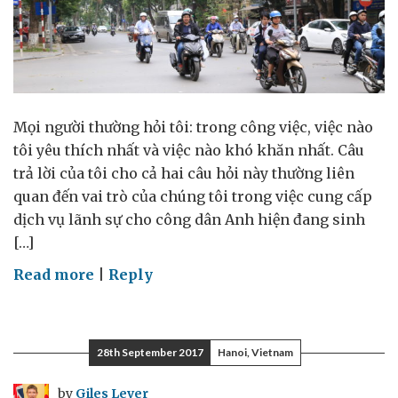
Mọi người thường hỏi tôi: trong công việc, việc nào
tôi yêu thích nhất và việc nào khó khăn nhất. Câu
trả lời của tôi cho cả hai câu hỏi này thường liên
quan đến vai trò của chúng tôi trong việc cung cấp
dịch vụ lãnh sự cho công dân Anh hiện đang sinh
[…]
on
Read more
|
Reply
Việc
nào
tôi
28th September 2017
Hanoi, Vietnam
yêu
thích
by
Giles Lever