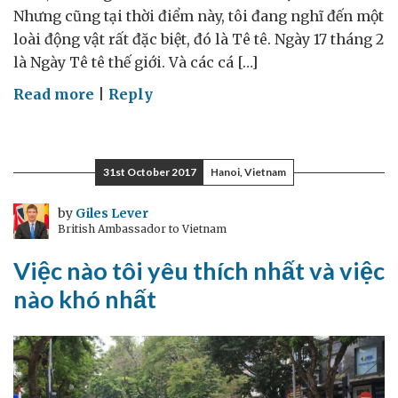
Nhưng cũng tại thời điểm này, tôi đang nghĩ đến một
loài động vật rất đặc biệt, đó là Tê tê. Ngày 17 tháng 2
là Ngày Tê tê thế giới. Và các cá […]
on
Read more
|
Reply
Đón
năm
Mậu
31st October 2017
Hanoi, Vietnam
Tuất
bàn
by
Giles Lever
British Ambassador to Vietnam
về
vấn
Việc nào tôi yêu thích nhất và việc
đề
nào khó nhất
bảo
tồn
Tê
tê