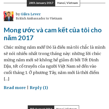
càng
24th January 2017
Hanoi, Vietnam
giỏi
thì
by
Giles Lever
British Ambassador to Vietnam
xã
hội
Mong ước và cam kết của tôi cho
sẽ
năm 2017
càng
tốt
Chúc mừng năm mới! Đó là điều mà tôi chắc là mình
đẹp
sẽ nói nhiều nhất trong tháng này: những lời chúc
hơn
mừng năm mới sẽ không hề giảm đi bởi Tết Đinh
Dậu, tết cổ truyền của người Việt Nam sẽ đến vào
cuối tháng 1. Ở phương Tây, năm mới là thời điểm
[…]
on
Read more
|
Reply (1)
Mong
ước
và
8th August 2016
Hanoi, Vietnam