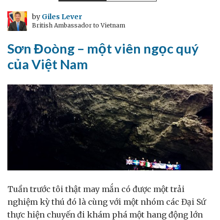
tác
nha
by
Giles Lever
British Ambassador to Vietnam
khoa
và
Sơn Đoòng – một viên ngọc quý
quốc
của Việt Nam
phòng
ở
Đà
Nẵng
Tuần trước tôi thật may mắn có được một trải
nghiệm kỳ thú đó là cùng với một nhóm các Đại Sứ
thực hiện chuyến đi khám phá một hang động lớn