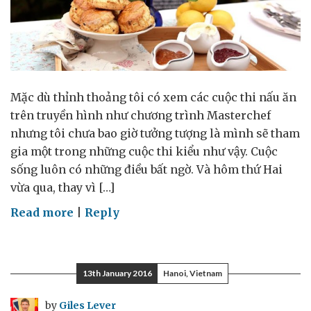
Mặc dù thỉnh thoảng tôi có xem các cuộc thi nấu ăn
trên truyền hình như chương trình Masterchef
nhưng tôi chưa bao giờ tưởng tượng là mình sẽ tham
gia một trong những cuộc thi kiểu như vậy. Cuộc
sống luôn có những điều bất ngờ. Và hôm thứ Hai
vừa qua, thay vì […]
on
Read more
|
Reply
Lễ
hội
Ẩm
13th January 2016
Hanoi, Vietnam
thực
và
by
Giles Lever