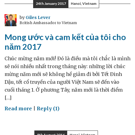
càng
24th January 2017
Hanoi, Vietnam
giỏi
thì
by
Giles Lever
British Ambassador to Vietnam
xã
hội
Mong ước và cam kết của tôi cho
sẽ
năm 2017
càng
tốt
Chúc mừng năm mới! Đó là điều mà tôi chắc là mình
đẹp
sẽ nói nhiều nhất trong tháng này: những lời chúc
hơn
mừng năm mới sẽ không hề giảm đi bởi Tết Đinh
Dậu, tết cổ truyền của người Việt Nam sẽ đến vào
cuối tháng 1. Ở phương Tây, năm mới là thời điểm
[…]
on
Read more
|
Reply (1)
Mong
ước
và
8th August 2016
Hanoi, Vietnam