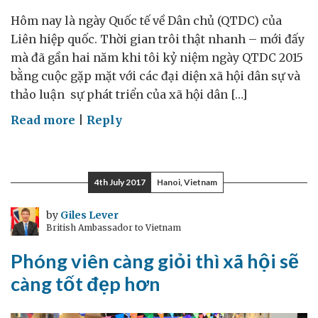
Hôm nay là ngày Quốc tế về Dân chủ (QTDC) của
Liên hiệp quốc. Thời gian trôi thật nhanh – mới đấy
mà đã gần hai năm khi tôi kỷ niệm ngày QTDC 2015
bằng cuộc gặp mặt với các đại diện xã hội dân sự và
thảo luận sự phát triển của xã hội dân […]
on
Read more
|
Reply
Dân
chủ
không
4th July 2017
Hanoi, Vietnam
chỉ
là
by
Giles Lever
British Ambassador to Vietnam
hình
thức
Phóng viên càng giỏi thì xã hội sẽ
càng tốt đẹp hơn