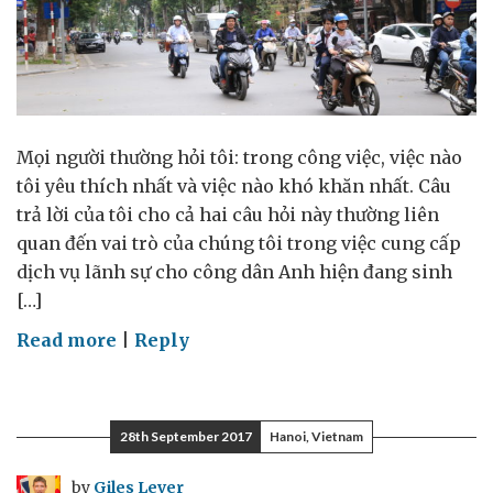
Mọi người thường hỏi tôi: trong công việc, việc nào
tôi yêu thích nhất và việc nào khó khăn nhất. Câu
trả lời của tôi cho cả hai câu hỏi này thường liên
quan đến vai trò của chúng tôi trong việc cung cấp
dịch vụ lãnh sự cho công dân Anh hiện đang sinh
[…]
on
Read more
|
Reply
Việc
nào
tôi
28th September 2017
Hanoi, Vietnam
yêu
thích
by
Giles Lever