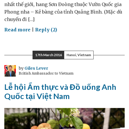
nhất thế giới, hang Sơn Đoòng thuộc Vườn Quốc gia
Phong nha – Kẻ bàng của tỉnh Quảng Bình. (Mặc dù
chuyến đi […]
on
Read more
|
Reply (2)
Sơn
Đoòng
–
17th March 2016
Hanoi, Vietnam
một
viên
by
Giles Lever
British Ambassador to Vietnam
ngọc
quý
Lễ hội Ẩm thực và Đồ uống Anh
của
Quốc tại Việt Nam
Việt
Nam