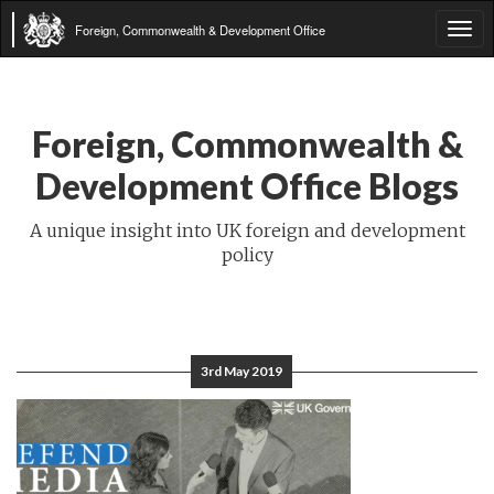
Foreign, Commonwealth & Development Office
Tog
navi
Foreign, Commonwealth &
Development Office Blogs
A unique insight into UK foreign and development
policy
3rd May 2019