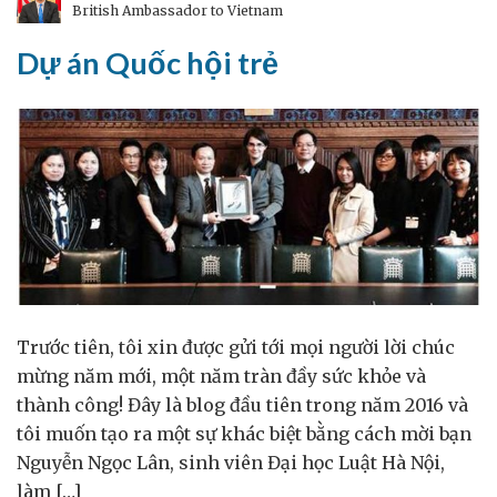
British Ambassador to Vietnam
Đồ
uống
Dự án Quốc hội trẻ
Anh
Quốc
tại
Việt
Nam
Trước tiên, tôi xin được gửi tới mọi người lời chúc
mừng năm mới, một năm tràn đầy sức khỏe và
thành công! Đây là blog đầu tiên trong năm 2016 và
tôi muốn tạo ra một sự khác biệt bằng cách mời bạn
Nguyễn Ngọc Lân, sinh viên Đại học Luật Hà Nội,
làm […]