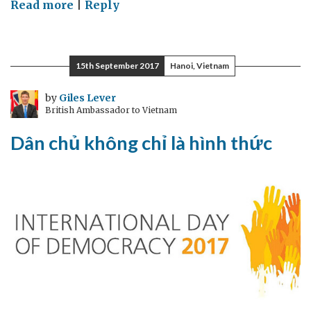
on
Read more
|
Reply
Chậm
thôi…
để
15th September 2017
Hanoi, Vietnam
đi
nhanh!
by
Giles Lever
British Ambassador to Vietnam
Dân chủ không chỉ là hình thức