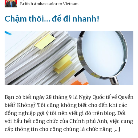
British Ambassador to Vietnam
nhất
và
Chậm thôi… để đi nhanh!
việc
nào
khó
nhất
Bạn có biết ngày 28 tháng 9 là Ngày Quốc tế về Quyền
biết? Không? Tôi cũng không biết cho đến khi các
đồng nghiệp gợi ý tôi nên viết gì đó trên blog. Đối
với hầu hết công chức của Chính phủ Anh, việc cung
cấp thông tin cho công chúng là chức năng […]