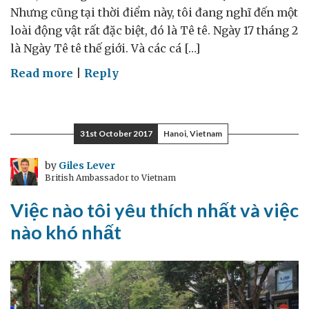
Nhưng cũng tại thời điểm này, tôi đang nghĩ đến một
loài động vật rất đặc biệt, đó là Tê tê. Ngày 17 tháng 2
là Ngày Tê tê thế giới. Và các cá […]
on
Read more
|
Reply
Đón
năm
Mậu
31st October 2017
Hanoi, Vietnam
Tuất
bàn
by
Giles Lever
British Ambassador to Vietnam
về
vấn
Việc nào tôi yêu thích nhất và việc
đề
nào khó nhất
bảo
tồn
Tê
tê