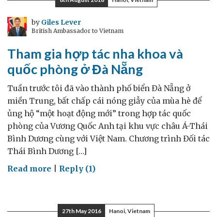
cam
kết
by
Giles Lever
British Ambassador to Vietnam
của
tôi
Tham gia hợp tác nha khoa và
cho
quốc phòng ở Đà Nẵng
năm
2017
Tuần trước tôi đã vào thành phố biển Đà Nẵng ở
miền Trung, bất chấp cái nóng giẫy của mùa hè để
ủng hộ “một hoạt động mới” trong hợp tác quốc
phòng của Vương Quốc Anh tại khu vực châu Á-Thái
Bình Dương cùng với Việt Nam. Chương trình Đối tác
Thái Bình Dương […]
on
Read more
|
Reply (1)
Tham
gia
hợp
27th May 2016
Hanoi, Vietnam