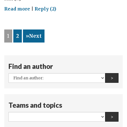
on
Read more
|
Reply (2)
Dự
án
Quốc
1
2
»Next
hội
trẻ
Find an author
All
Find a
>
authors:
Teams and topics
All
Find a
>
teams