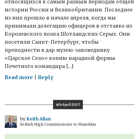
относящихся к самым разным периодам общей
истории России и Великобритании. Последнее
из них прошло в начале апреля, когда мы
принимали делегацию офицеров в отставке из
Королевского полка Шотландских Серых. Они
посетили Санкт-Петербург, чтобы
преподнести в дар музею-заповеднику
«Царское Село» копию парадной формы
Почетного командира […]
on
Read more
|
Reply
Королевский
полк
Шотландских
6th April 2017
Гвардейских
драгун
by
Keith Allan
British High Commissioner to Mauritius
(Серые)
в