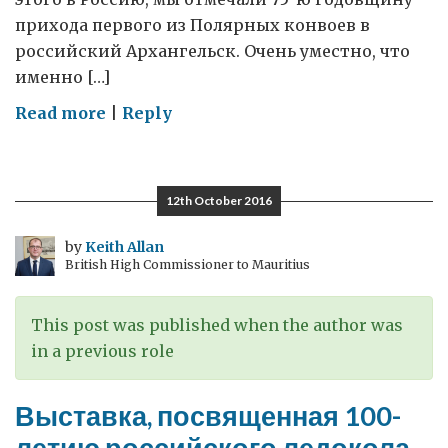
прихода первого из Полярных конвоев в
российский Архангельск. Очень уместно, что
именно […]
on
Read more
|
Reply
Арктические
конвои:
памятные
12th October 2016
мероприятия
в
by
Keith Allan
British High Commissioner to Mauritius
честь
75-
ой
This post was published when the author was
годовщины
in a previous role
в
Ливерпуле
Выставка, посвященная 100-
летию российского ледокола