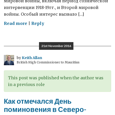
мировой войны, включая период сознической
интервенции 1918-19гг., и Второй мировой
войны. Особый интерес вызвало […]
on
Read more
|
Reply
Памятник
летчикам
британских
21st November 2016
и
союзнических
by
Keith Allan
British High Commissioner to Mauritius
ВВС,
остров
Кего
This post was published when the author was
на
in a previous role
северо-
западе
Как отмечался День
России
поминовения в Северо-