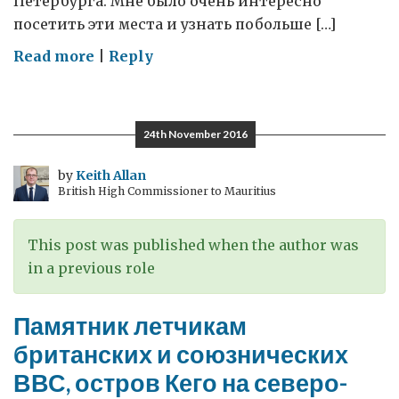
Петербурга. Мне было очень интересно
посетить эти места и узнать побольше […]
on
Read more
|
Reply
Поездка
в
Вологодскую
24th November 2016
область
–
by
Keith Allan
British High Commissioner to Mauritius
на
родину
крупнейшей
This post was published when the author was
российской
in a previous role
сталелитейной
компании
Памятник летчикам
и
британских и союзнических
первого
ВВС, остров Кего на северо-
российского