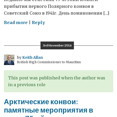
прибытия первого Полярного конвоя в
Советский Союз в 1941г. День поминовения […]
on
Read more
|
Reply
Как
отмечался
День
3rd November 2016
поминовения
в
by
Keith Allan
British High Commissioner to Mauritius
Северо-
Западном
регионе
This post was published when the author was
России
in a previous role
Арктические конвои:
памятные мероприятия в