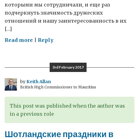
которыми мы сотрудничали, и еще раз
подчеркнуть значимость дружеских
отношений и нашу заинтересованность в их
[…]
on
Read more
|
Reply
Прощание
с
Архангельском
3rd February 2017
by
Keith Allan
British High Commissioner to Mauritius
This post was published when the author was
in a previous role
Шотландские праздники в