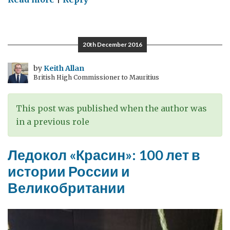
Шотландские
праздники
в
20th December 2016
Санкт-
Петербурге
by
Keith Allan
British High Commissioner to Mauritius
и
памятные
мероприятия,
This post was published when the author was
связанные
in a previous role
с
Днем
Ледокол «Красин»: 100 лет в
снятия
истории России и
блокады
Великобритании
Ленинграда