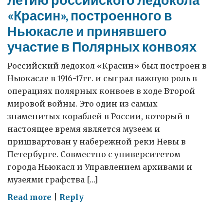
«Красин», построенного в
Ньюкасле и принявшего
участие в Полярных конвоях
Российский ледокол «Красин» был построен в
Ньюкасле в 1916-17гг. и сыграл важную роль в
операциях полярных конвоев в ходе Второй
мировой войны. Это один из самых
знаменитых кораблей в России, который в
настоящее время является музеем и
пришвартован у набережной реки Невы в
Петербурге. Совместно с университетом
города Ньюкасл и Управлением архивами и
музеями графства […]
on
Read more
|
Reply
Выставка,