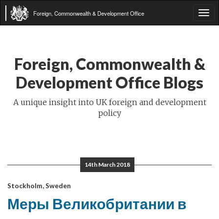
Foreign, Commonwealth & Development Office
Tog
navi
Foreign, Commonwealth &
Development Office Blogs
A unique insight into UK foreign and development
policy
14th March 2018
Stockholm, Sweden
Меры Великобритании в