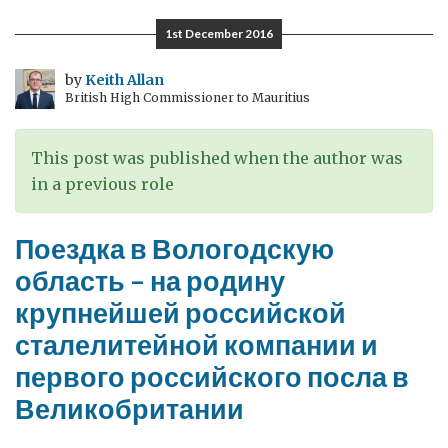
100
1st December 2016
лет
в
by
Keith Allan
British High Commissioner to Mauritius
истории
России
и
This post was published when the author was
Великобритании
in a previous role
Поездка в Вологодскую
область – на родину
крупнейшей российской
сталелитейной компании и
первого российского посла в
Великобритании