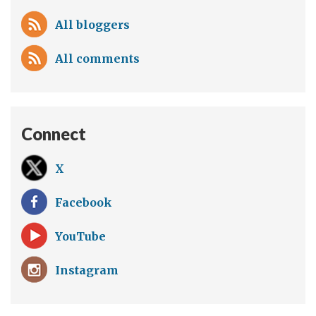
All bloggers
All comments
Connect
X
Facebook
YouTube
Instagram